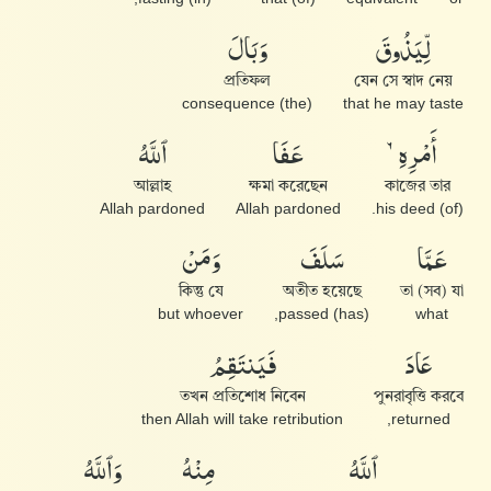
لِّيَذُوقَ
وَبَالَ
প্রতিফল
যেন সে স্বাদ নেয়
(the) consequence
that he may taste
أَمْرِهِۦ
عَفَا
ٱللَّهُ
আল্লাহ
ক্ষমা করেছেন
কাজের তার
Allah pardoned
Allah pardoned
(of) his deed.
عَمَّا
سَلَفَ
وَمَنْ
কিন্তু যে
অতীত হয়েছে
তা (সব) যা
but whoever
(has) passed,
what
عَادَ
فَيَنتَقِمُ
তখন প্রতিশোধ নিবেন
পুনরাবৃত্তি করবে
then Allah will take retribution
returned,
ٱللَّهُ
مِنْهُ
وَٱللَّهُ