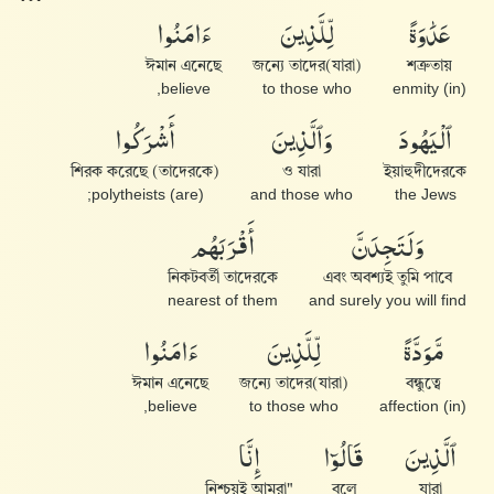
عَدَٰوَةً
لِّلَّذِينَ
ءَامَنُوا۟
ঈমান এনেছে
জন্যে তাদের(যারা)
শত্রুতায়
believe,
to those who
(in) enmity
ٱلْيَهُودَ
وَٱلَّذِينَ
أَشْرَكُوا۟
শিরক করেছে (তাদেরকে)
ও যারা
ইয়াহুদীদেরকে
(are) polytheists;
and those who
the Jews
وَلَتَجِدَنَّ
أَقْرَبَهُم
নিকটবর্তী তাদেরকে
এবং অবশ্যই তুমি পাবে
nearest of them
and surely you will find
مَّوَدَّةً
لِّلَّذِينَ
ءَامَنُوا۟
ঈমান এনেছে
জন্যে তাদের(যারা)
বন্ধুত্বে
believe,
to those who
(in) affection
ٱلَّذِينَ
قَالُوٓا۟
إِنَّا
"নিশ্চয়ই আমরা
বলে
যারা