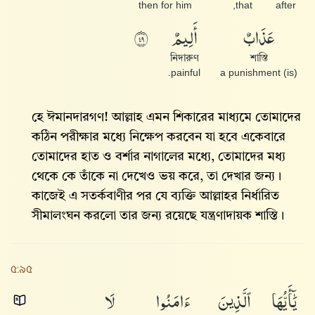
then for him
that,
after
عَذَابٌ
أَلِيمٌ
٩٤
নিদারুণ
শাস্তি
painful.
(is) a punishment
হে ঈমানদারগণ! আল্লাহ এমন শিকারের মাধ্যমে তোমাদের
কঠিন পরীক্ষার মধ্যে নিক্ষেপ করবেন যা হবে একেবারে
তোমাদের হাত ও বর্শার নাগালের মধ্যে, তোমাদের মধ্য
থেকে কে তাঁকে না দেখেও ভয় করে, তা দেখার জন্য।
কাজেই এ সতর্কবাণীর পর যে ব্যক্তি আল্লাহর নির্ধারিত
সীমালংঘন করলো তার জন্য রয়েছে যন্ত্রণাদায়ক শাস্তি।
৫:৯৫
يَٰٓأَيُّهَا
ٱلَّذِينَ
ءَامَنُوا۟
لَا