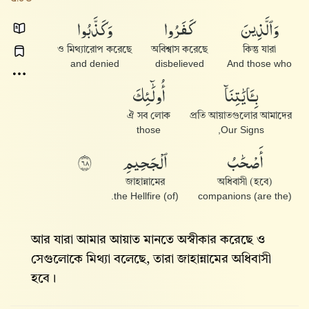
وَٱلَّذِينَ
كَفَرُوا۟
وَكَذَّبُوا۟
ও মিথ্যারোপ করেছে
অবিশ্বাস করেছে
কিন্তু যারা
and denied
disbelieved
And those who
بِـَٔايَٰتِنَآ
أُو۟لَٰٓئِكَ
ঐ সব লোক
প্রতি আয়াতগুলোর আমাদের
those
Our Signs,
أَصْحَٰبُ
ٱلْجَحِيمِ
٨٦
জাহান্নামের
অধিবাসী (হবে)
(of) the Hellfire.
(are the) companions
আর যারা আমার আয়াত মানতে অস্বীকার করেছে ও
সেগুলোকে মিথ্যা বলেছে, তারা জাহান্নামের অধিবাসী
হবে।