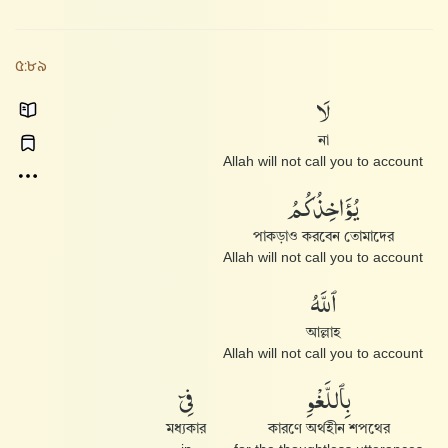
৫:৮৯
لَا
না
Allah will not call you to account
يُؤَاخِذُكُمُ
পাকড়াও করবেন তোমাদের
Allah will not call you to account
ٱللَّهُ
আল্লাহ
Allah will not call you to account
بِٱللَّغْوِ
فِىٓ
মধ্যকার
কারণে অর্থহীন শপথের