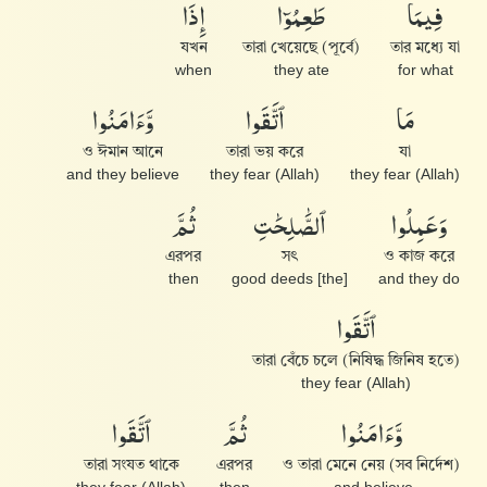
فِيمَا
طَعِمُوٓا۟
إِذَا
যখন
তারা খেয়েছে (পূর্বে)
তার মধ্যে যা
when
they ate
for what
مَا
ٱتَّقَوا۟
وَّءَامَنُوا۟
ও ঈমান আনে
তারা ভয় করে
যা
and they believe
they fear (Allah)
they fear (Allah)
وَعَمِلُوا۟
ٱلصَّٰلِحَٰتِ
ثُمَّ
এরপর
সৎ
ও কাজ করে
then
[the] good deeds
and they do
ٱتَّقَوا۟
তারা বেঁচে চলে (নিষিদ্ধ জিনিষ হতে)
they fear (Allah)
وَّءَامَنُوا۟
ثُمَّ
ٱتَّقَوا۟
তারা সংযত থাকে
এরপর
ও তারা মেনে নেয় (সব নির্দেশ)