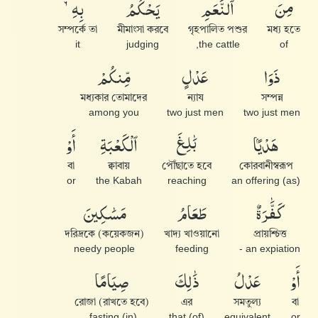
مِنَ
ٱلنَّعَمِ
يَحْكُمُ
بِهِۦ
সম্পর্কে তা
মীমাংসা করবে
গৃহপালিত পশুর
মধ্য হতে
it
judging
the cattle,
of
ذَوَا
عَدْلٍ
مِّنكُمْ
মধ্যকার তোমাদের
ন্যায
সম্পন্ন
among you
two just men
two just men
هَدْيًۢا
بَٰلِغَ
ٱلْكَعْبَةِ
أَوْ
বা
ক্বাবায়
পৌঁছাতে হবে
কোরবানীস্বরূপ
or
the Kabah
reaching
(as) an offering
كَفَّٰرَةٌ
طَعَامُ
مَسَٰكِينَ
(কয়েকজন) দরিদ্রকে
খাদ্য খাওয়ানো
প্রায়শ্চিত্ত
needy people
feeding
an expiation -
أَوْ
عَدْلُ
ذَٰلِكَ
صِيَامًا
রোজা (রাখতে হবে)
এর
সমতুল্য
বা
(in) fasting,
(of) that
equivalent
or