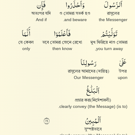
ٱلرَّسُولَ
وَٱحْذَرُوا۟
فَإِن
অতঃপর যদি
ও তোমরা সতর্ক হও
রাসূলের
And if
and beware.
the Messenger
تَوَلَّيْتُمْ
فَٱعْلَمُوٓا۟
أَنَّمَا
যে কেবল
তবে তোমরা জেনে রেখো
মুখ ফিরিয়ে নাও তোমরা
only
then know
you turn away,
عَلَىٰ
رَسُولِنَا
রাসূলের আমাদের (দায়িত্ব)
উপর
Our Messenger
upon
ٱلْبَلَٰغُ
(নির্দেশাবলী)প্রচার করা
(is to) clearly convey (the Message).
ٱلْمُبِينُ
٩٢
সুস্পষ্টভাবে