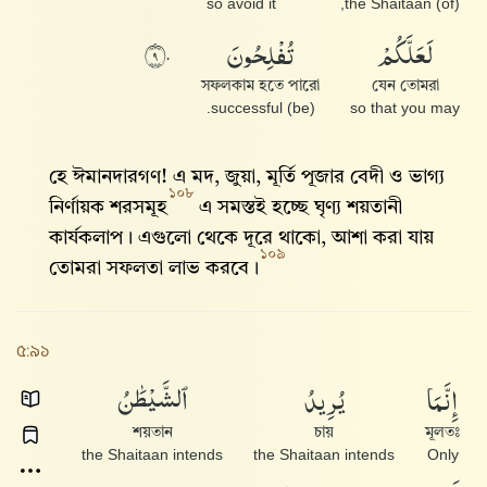
so avoid it
(of) the Shaitaan,
لَعَلَّكُمْ
تُفْلِحُونَ
٩٠
সফলকাম হতে পারো
যেন তোমরা
(be) successful.
so that you may
হে ঈমানদারগণ! এ মদ, জুয়া, মূর্তি পূজার বেদী ও ভাগ্য
১০৮
নির্ণায়ক শরসমূহ
এ সমস্তই হচ্ছে ঘৃণ্য শয়তানী
কার্যকলাপ। এগুলো থেকে দূরে থাকো, আশা করা যায়
১০৯
তোমরা সফলতা লাভ করবে।
৫:৯১
إِنَّمَا
يُرِيدُ
ٱلشَّيْطَٰنُ
শয়তান
চায়
মূলতঃ
the Shaitaan intends
the Shaitaan intends
Only