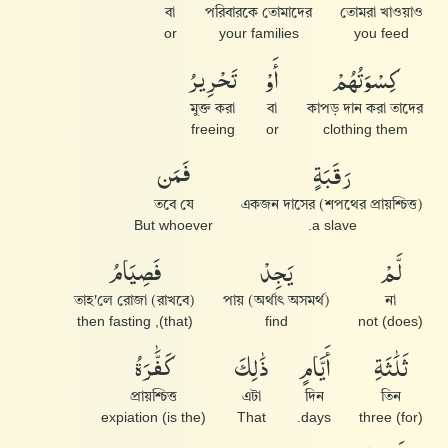
বা
পরিবারকে তোমাদের
তোমরা খাওয়াও
or
your families
you feed
كِسْوَتُهُمْ
أَوْ
تَحْرِيرُ
মুক্ত করা
বা
কাপড় দান করা তাদের
freeing
or
clothing them
رَقَبَةٍ
فَمَن
তবে যে
একজন দাসের (শপথের প্রায়শ্চিত্ত)
But whoever
a slave.
لَّمْ
يَجِدْ
فَصِيَامُ
তাহ'লে রোজা (রাখবে)
পায় (অর্থাৎ অসমর্থ)
না
(that), then fasting
find
(does) not
ثَلَٰثَةِ
أَيَّامٍ
ذَٰلِكَ
كَفَّٰرَةُ
প্রায়শ্চিত্ত
এটা
দিন
তিন
(is the) expiation
That
days.
(for) three