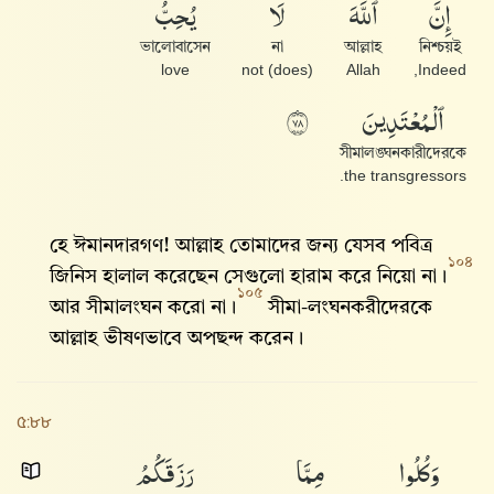
إِنَّ
ٱللَّهَ
لَا
يُحِبُّ
ভালোবাসেন
না
আল্লাহ
নিশ্চয়ই
love
(does) not
Allah
Indeed,
ٱلْمُعْتَدِينَ
٨٧
সীমালঙ্ঘনকারীদেরকে
the transgressors.
হে ঈমানদারগণ! আল্লাহ‌ তোমাদের জন্য যেসব পবিত্র
১০৪
জিনিস হালাল করেছেন সেগুলো হারাম করে নিয়ো না।
১০৫
আর সীমালংঘন করো না।
সীমা-লংঘনকরীদেরকে
আল্লাহ‌ ভীষণভাবে অপছন্দ করেন।
৫:৮৮
وَكُلُوا۟
مِمَّا
رَزَقَكُمُ