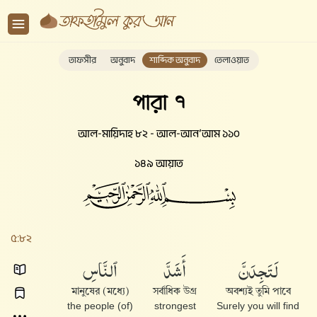
তাফসীর
অনুবাদ
শাব্দিক অনুবাদ
তেলাওয়াত
পারা ৭
আল-মায়িদাহ ৮২ - আল-আন‘আম ১১০
১৪৯ আয়াত
৫:৮২
لَتَجِدَنَّ
أَشَدَّ
ٱلنَّاسِ
মানুষের (মধ্যে)
সর্বাধিক উগ্র
অবশ্যই তুমি পাবে
(of) the people
strongest
Surely you will find