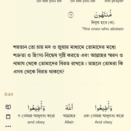
So will you be
So will you be
the prayer.
مُّنتَهُونَ
٩١
নিবৃত্ত হবে (না)
the ones who abstain?
শয়তান তো চায় মদ ও জুয়ার মাধ্যমে তোমাদের মধ্যে
শত্রুতা ও হিংসা-বিদ্বেষ সৃষ্টি করতে এবং আল্লাহর স্মরণ ও
নামায থেকে তোমাদের বিরত রাখতে। তাহলে তোমরা কি
এসব থেকে বিরত থাকবে?
৫:৯২
وَأَطِيعُوا۟
ٱللَّهَ
وَأَطِيعُوا۟
ও তোমরা আনুগত্য করো
আল্লাহর
এবং তোমরা আনুগত্য করো
and obey
Allah
And obey