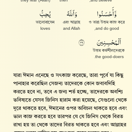
they fear (Allah)
then
and believe,
وَّأَحْسَنُوا۟
وَٱللَّهُ
يُحِبُّ
ভালোবাসেন
এবং আল্লাহ
ও তারা উত্তম কাজ করে
loves
and Allah
and do good,
ٱلْمُحْسِنِينَ
٩٣
উত্তম কর্মশীলদেরকে
the good-doers.
যারা ঈমান এনেছে ও সৎকাজ করেছে, তারা পূর্বে যা কিছু
পানাহার করেছিল সেজন্য তাদেরকে কোন জবাবদিহি
করতে হবে না, তবে এ জন্য শর্ত হচ্ছে, তাদেরকে অবশ্যি
ভবিষ্যতে যেসব জিনিস হারাম করা হয়েছে, সেগুলো থেকে
দূরে থাকতে হবে, ঈমানের ওপর অবিচল থাকতে হবে এবং
ভাল কাজ করতে হবে তারপর যে যে জিনিস থেকে বিরত
রাখা হয় তা থেকে তাদের বিরত থাকতে হবে এবং আল্লাহর