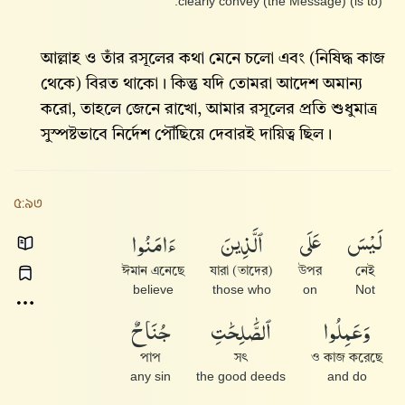
(is to) clearly convey (the Message).
আল্লাহ ও তাঁর রসূলের কথা মেনে চলো এবং (নিষিদ্ধ কাজ
থেকে) বিরত থাকো। কিন্তু যদি তোমরা আদেশ অমান্য
করো, তাহলে জেনে রাখো, আমার রসূলের প্রতি শুধুমাত্র
সুস্পষ্টভাবে নির্দেশ পৌঁছিয়ে দেবারই দায়িত্ব ছিল।
৫:৯৩
لَيْسَ
عَلَى
ٱلَّذِينَ
ءَامَنُوا۟
ঈমান এনেছে
(তাদের) যারা
উপর
নেই
believe
those who
on
Not
وَعَمِلُوا۟
ٱلصَّٰلِحَٰتِ
جُنَاحٌ
পাপ
সৎ
ও কাজ করেছে
any sin
the good deeds
and do