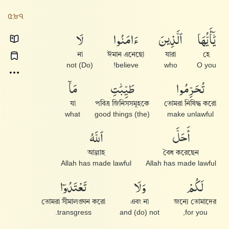
৫:৮৭
يَٰٓأَيُّهَا
ٱلَّذِينَ
ءَامَنُوا۟
لَا
না
ঈমান এনেছো
যারা
হে
(Do) not
believe!
who
O you
تُحَرِّمُوا۟
طَيِّبَٰتِ
مَآ
যা
পবিত্র জিনিসসমূহকে
তোমরা নিষিদ্ধ করো
what
(the) good things
make unlawful
أَحَلَّ
ٱللَّهُ
আল্লাহ
বৈধ করেছেন
Allah has made lawful
Allah has made lawful
لَكُمْ
وَلَا
تَعْتَدُوٓا۟
তোমরা সীমালঙ্ঘন করো
এবং না
জন্যে তোমাদের
transgress.
and (do) not
for you,