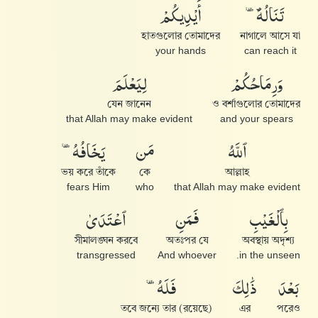
تَنَالُهُۥٓ
أَيْدِيكُمْ
হাতগুলোর তোমাদের
নাগালে আসে যা
your hands
can reach it
وَرِمَاحُكُمْ
لِيَعْلَمَ
যেন জানেন
ও বর্শাগুলোর তোমাদের
that Allah may make evident
and your spears
ٱللَّهُ
مَن
يَخَافُهُۥ
ভয় করে তাঁকে
কে
আল্লাহ
fears Him
who
that Allah may make evident
بِٱلْغَيْبِ
فَمَنِ
ٱعْتَدَىٰ
সীমালঙ্ঘন করবে
অতঃপর যে
অবস্থায় অদৃশ্য
transgressed
And whoever
in the unseen.
بَعْدَ
ذَٰلِكَ
فَلَهُۥ
তবে জন্যে তার (রয়েছে)
এর
পরেও