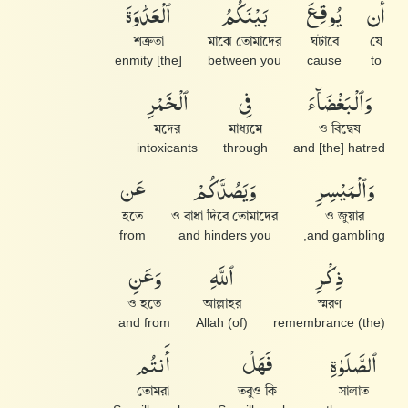
أَن
يُوقِعَ
بَيْنَكُمُ
ٱلْعَدَٰوَةَ
শত্রুতা
মাঝে তোমাদের
ঘটাবে
যে
[the] enmity
between you
cause
to
وَٱلْبَغْضَآءَ
فِى
ٱلْخَمْرِ
মদের
মাধ্যমে
ও বিদ্বেষ
intoxicants
through
and [the] hatred
وَٱلْمَيْسِرِ
وَيَصُدَّكُمْ
عَن
হতে
ও বাধা দিবে তোমাদের
ও জুয়ার
from
and hinders you
and gambling,
ذِكْرِ
ٱللَّهِ
وَعَنِ
ও হতে
আল্লাহর
স্মরণ
and from
(of) Allah
(the) remembrance
ٱلصَّلَوٰةِ
فَهَلْ
أَنتُم
তোমরা
তবুও কি
সালাত