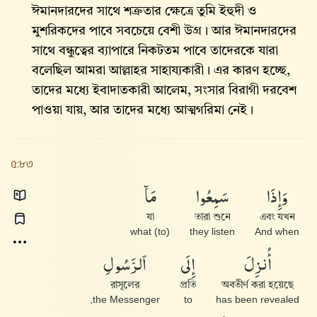
ঈমানদারদের সাথে শত্রুতার ক্ষেত্রে তুমি ইহুদী ও
মুশরিকদের পাবে সবচেয়ে বেশী উগ্র। আর ঈমানদারদের
সাথে বন্ধুত্বের ব্যাপারে নিকটতম পাবে তাদেরকে যারা
বলেছিল আমরা আল্লাহর সাহায্যকারী। এর কারণ হচ্ছে,
তাদের মধ্যে ইবাদাতকারী আলেম, সংসার বিরাগী দরবেশ
পাওয়া যায়, আর তাদের মধ্যে আত্মগরিমা নেই।
৫:৮৩
وَإِذَا
سَمِعُوا۟
مَآ
যা
তারা শুনে
এবং যখন
(to) what
they listen
And when
أُنزِلَ
إِلَى
ٱلرَّسُولِ
রাসূলের
প্রতি
অবতীর্ণ করা হয়েছে
the Messenger,
to
has been revealed