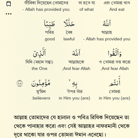
জীবিকা দিয়েছেন তোমাদের
তা হতে যা
এবং তোমরা খাও
Allah has provided you -
of what
And eat
ٱللَّهُ
حَلَٰلًا
طَيِّبًا
পবিত্র
বৈধ
আল্লাহ
good.
lawful
Allah has provided you -
وَٱتَّقُوا۟
ٱللَّهَ
ٱلَّذِىٓ
যিনি (মহান সত্ত্বা)
আল্লাহকে
ও তোমরা ভয় করো
the One
And fear Allah,
And fear Allah,
أَنتُم
بِهِۦ
مُؤْمِنُونَ
٨٨
মু'মিন
উপর তাঁর
তোমরা
believers.
in Him you (are)
in Him you (are)
আল্লাহ তোমাদের যে হালাল ও পবিত্র রিযিক দিয়েছেন তা
থেকে পানাহার করো এবং সেই আল্লাহর নাফরমানী থেকে
দূরে থাকো যার ওপর তোমরা ঈমান এনেছো।