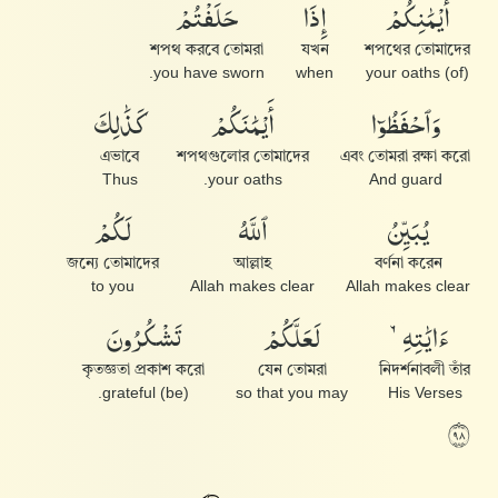
أَيْمَٰنِكُمْ
إِذَا
حَلَفْتُمْ
শপথ করবে তোমরা
যখন
শপথের তোমাদের
you have sworn.
when
(of) your oaths
وَٱحْفَظُوٓا۟
أَيْمَٰنَكُمْ
كَذَٰلِكَ
এভাবে
শপথগুলোর তোমাদের
এবং তোমরা রক্ষা করো
Thus
your oaths.
And guard
يُبَيِّنُ
ٱللَّهُ
لَكُمْ
জন্যে তোমাদের
আল্লাহ
বর্ণনা করেন
to you
Allah makes clear
Allah makes clear
ءَايَٰتِهِۦ
لَعَلَّكُمْ
تَشْكُرُونَ
কৃতজ্ঞতা প্রকাশ করো
যেন তোমরা
নিদর্শনাবলী তাঁর
(be) grateful.
so that you may
His Verses
٨٩