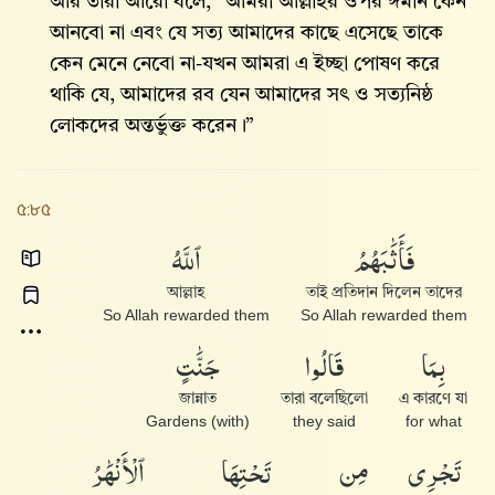
আর তারা আরো বলে, “আমরা আল্লাহর ওপর ঈমান কেন
আনবো না এবং যে সত্য আমাদের কাছে এসেছে তাকে
কেন মেনে নেবো না-যখন আমরা এ ইচ্ছা পোষণ করে
থাকি যে, আমাদের রব যেন আমাদের সৎ ও সত্যনিষ্ঠ
লোকদের অন্তর্ভুক্ত করেন।”
৫:৮৫
فَأَثَٰبَهُمُ
ٱللَّهُ
আল্লাহ
তাই প্রতিদান দিলেন তাদের
So Allah rewarded them
So Allah rewarded them
بِمَا
قَالُوا۟
جَنَّٰتٍ
জান্নাত
তারা বলেছিলো
এ কারণে যা
(with) Gardens
they said
for what
تَجْرِى
مِن
تَحْتِهَا
ٱلْأَنْهَٰرُ