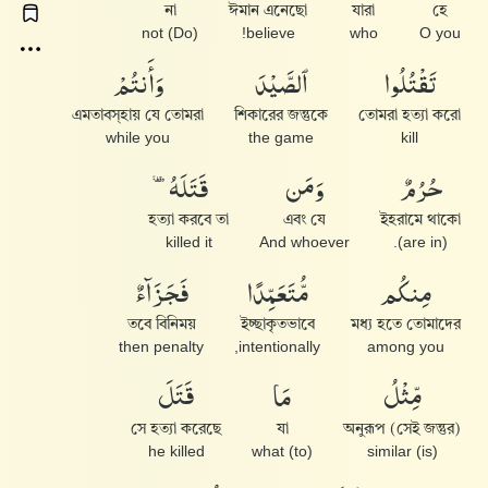
না
ঈমান এনেছো
যারা
হে
(Do) not
believe!
who
O you
تَقْتُلُوا۟
ٱلصَّيْدَ
وَأَنتُمْ
এমতাবস্হায় যে তোমরা
শিকারের জন্তুকে
তোমরা হত্যা করো
while you
the game
kill
حُرُمٌ
وَمَن
قَتَلَهُۥ
হত্যা করবে তা
এবং যে
ইহরামে থাকো
killed it
And whoever
(are in).
مِنكُم
مُّتَعَمِّدًا
فَجَزَآءٌ
তবে বিনিময়
ইচ্ছাকৃতভাবে
মধ্য হতে তোমাদের
then penalty
intentionally,
among you
مِّثْلُ
مَا
قَتَلَ
সে হত্যা করেছে
যা
(সেই জন্তুর) অনুরূপ
he killed
(to) what
(is) similar