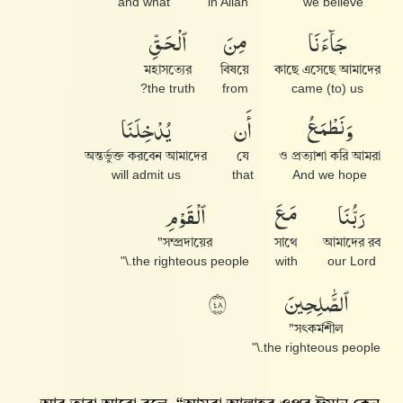
and what
in Allah
we believe
جَآءَنَا
مِنَ
ٱلْحَقِّ
মহাসত্যের
বিষয়ে
কাছে এসেছে আমাদের
the truth?
from
came (to) us
وَنَطْمَعُ
أَن
يُدْخِلَنَا
অন্তর্ভুক্ত করবেন আমাদের
যে
ও প্রত্যাশা করি আমরা
will admit us
that
And we hope
رَبُّنَا
مَعَ
ٱلْقَوْمِ
সম্প্রদায়ের"
সাথে
আমাদের রব
the righteous people.\"
with
our Lord
ٱلصَّٰلِحِينَ
٨٤
সৎকর্মশীল"
the righteous people.\"