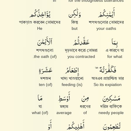
in
for the thoughtless utterances
أَيْمَٰنِكُمْ
وَلَٰكِن
يُؤَاخِذُكُم
পাকড়াও করবেন তোমাদের
কিন্তু
শপথগুলোর তোমাদের
He
but
your oaths
بِمَا
عَقَّدتُّمُ
ٱلْأَيْمَٰنَ
শপথগুলো
দৃঢ়ভাবে করো তোমরা
এ কারণে যা
(of) the oath.
you contracted
for what
فَكَفَّٰرَتُهُۥٓ
إِطْعَامُ
عَشَرَةِ
দশজন
খাদ্য খাওয়ানো
অতএব প্রায়শ্চিত্ত তার
(of) ten
(is) feeding
So its expiation
مَسَٰكِينَ
مِنْ
أَوْسَطِ
مَا
যা
মধ্যম
ধরণের
দরিদ্র ব্যক্তিকে
(of) what
average
of
needy people
تُطْعِمُونَ
أَهْلِيكُمْ
أَوْ