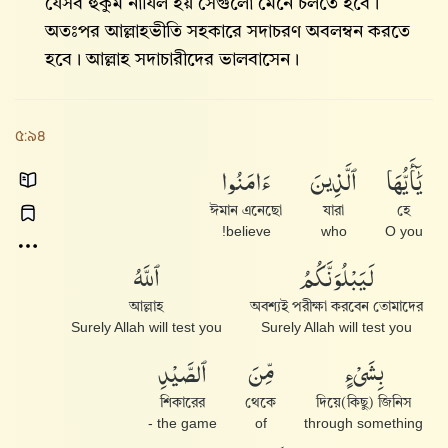
যেসব হুকুম নাযিল হয় সেগুলো মেনে চলতে হবে।
অতঃপর আল্লাহভীতি সহকারে সদাচরণ অবলম্বন করতে
হবে। আল্লাহ‌ সদাচারীদের ভালবাসেন।
৫:৯৪
يَٰٓأَيُّهَا
ٱلَّذِينَ
ءَامَنُوا۟
ঈমান এনেছো
যারা
হে
believe!
who
O you
لَيَبْلُوَنَّكُمُ
ٱللَّهُ
আল্লাহ
অবশ্যই পরীক্ষা করবেন তোমাদের
Surely Allah will test you
Surely Allah will test you
بِشَىْءٍ
مِّنَ
ٱلصَّيْدِ
শিকারের
থেকে
দিয়ে(কিছু) জিনিস
the game -
of
through something