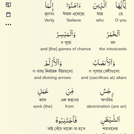
يَٰٓأَيُّهَا
ٱلَّذِينَ
ءَامَنُوٓا۟
إِنَّمَا
মূলতঃ
ঈমান এনেছো
যারা
হে
Verily
believe!
who
O you
ٱلْخَمْرُ
وَٱلْمَيْسِرُ
ও জুয়া
মদ
and [the] games of chance
the intoxicants
وَٱلْأَنصَابُ
وَٱلْأَزْلَٰمُ
ও ভাগ্য নির্ধারক তীরগুলো
ও পূজার বেদীগুলো
and divining arrows
and (sacrifices at) altars
رِجْسٌ
مِّنْ
عَمَلِ
কাজ
এক ধরণের
অপবিত্র
(the) work
from
(are an) abomination
ٱلشَّيْطَٰنِ
فَٱجْتَنِبُوهُ
তাই বেঁচে থাকো তা হতে
শয়তানের