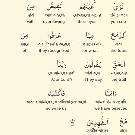
تَرَىٰٓ
أَعْيُنَهُمْ
تَفِيضُ
مِنَ
দ্বারা
বিগলিত হচ্ছে
চোখগুলো তাদের
তুমি দেখবে
with
overflowing
their eyes
you see
ٱلدَّمْعِ
مِمَّا
عَرَفُوا۟
مِنَ
বিষয়ে
তারা উপলব্ধি করেছে
এ কারণে (যা)
অশ্রু
of
they recognized
for what
the tears,
ٱلْحَقِّ
يَقُولُونَ
رَبَّنَآ
"হে আমাদের রব
তারা বলে
মহাসত্যের
\"Our Lord,
They say,
the truth.
ءَامَنَّا
فَٱكْتُبْنَا
অতএব আমাদেরকে তালিকাভুক্ত করো
আমরা ঈমান এনেছি
so write us
we have believed
مَعَ
ٱلشَّٰهِدِينَ
٨٣
সাক্ষীদাতাদের
সাথে