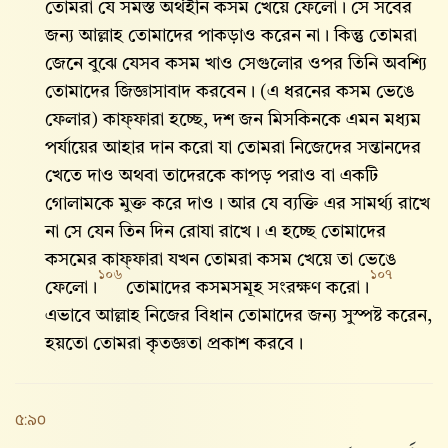
তোমরা যে সমস্ত অর্থহীন কসম খেয়ে ফেলো। সে সবের
জন্য আল্লাহ‌ তোমাদের পাকড়াও করেন না। কিন্তু তোমরা
জেনে বুঝে যেসব কসম খাও সেগুলোর ওপর তিনি অবশ্যি
তোমাদের জিজ্ঞাসাবাদ করবেন। (এ ধরনের কসম ভেঙে
ফেলার) কাফ্‌ফারা হচ্ছে, দশ জন মিসকিনকে এমন মধ্যম
পর্যায়ের আহার দান করো যা তোমরা নিজেদের সন্তানদের
খেতে দাও অথবা তাদেরকে কাপড় পরাও বা একটি
গোলামকে মুক্ত করে দাও। আর যে ব্যক্তি এর সামর্থ্য রাখে
না সে যেন তিন দিন রোযা রাখে। এ হচ্ছে তোমাদের
কসমের কাফ্‌ফারা যখন তোমরা কসম খেয়ে তা ভেঙে
১০৬
১০৭
ফেলো।
তোমাদের কসমসমূহ সংরক্ষণ করো।
এভাবে আল্লাহ‌ নিজের বিধান তোমাদের জন্য সুস্পষ্ট করেন,
হয়তো তোমরা কৃতজ্ঞতা প্রকাশ করবে।
৫:৯০