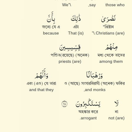
\"We
say,
those who
نَصَٰرَىٰ
ذَٰلِكَ
بِأَنَّ
জন্যে যে এ
এটা
খ্রিষ্টান"
because
That (is)
(are) Christians.\"
مِنْهُمْ
قِسِّيسِينَ
(অনেক) পন্ডিত(রয়েছে)
মধ্য থেকে তাদের
(are) priests
among them
وَرُهْبَانًا
وَأَنَّهُمْ
এবং (এও) যে তারা
ও (আছে) সংসারবিরাগী (অনেক) ফকির
and that they
and monks,
لَا
يَسْتَكْبِرُونَ
٨٢
অহঙ্কার করে
না
arrogant.
(are) not