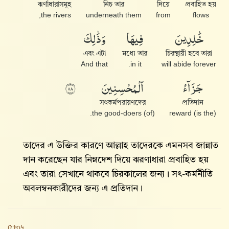
ঝর্ণাধারাসমূহ
নিচ তার
দিয়ে
প্রবাহিত হয়
the rivers,
underneath them
from
flows
خَٰلِدِينَ
فِيهَا
وَذَٰلِكَ
এবং এটা
মধ্যে তার
চিরস্থায়ী হবে তারা
And that
in it.
will abide forever
جَزَآءُ
ٱلْمُحْسِنِينَ
٨٥
সৎকর্মপরায়ণদের
প্রতিদান
(of) the good-doers.
(is the) reward
তাদের এ উক্তির কারণে আল্লাহ তাদেরকে এমনসব জান্নাত
দান করেছেন যার নিম্নদেশ দিয়ে ঝরণাধারা প্রবাহিত হয়
এবং তারা সেখানে থাকবে চিরকালের জন্য। সৎ-কর্মনীতি
অবলম্বনকারীদের জন্য এ প্রতিদান।
৫:৮৬