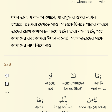
the witnesses.
with
যখন তারা এ কালাম শোনে, যা রসূলের ওপর নাযিল
হয়েছে, তোমরা দেখতে পাও, সত্যকে চিনতে পারার কারণে
তাদের চোখ অশ্রুসজল হয়ে ওঠে। তারা বলে ওঠে, “হে
আমাদের রব! আমরা ঈমান এনেছি, সাক্ষ্যদাতাদের মধ্যে
আমাদের নাম লিখে নাও।”
৫:৮৪
وَمَا
لَنَا
لَا
(যে) না
হয়েছে আমাদের
এবং কি
not
for us (that)
And what
نُؤْمِنُ
بِٱللَّهِ
وَمَا
এবং যা
উপর আল্লাহর
ঈমান আনবো আমরা