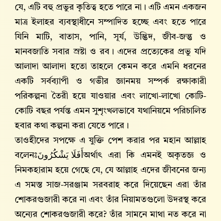
যে, এটি বহু প্রভুর কৃতিত্ব হতে পারে না। এটি এমন একজন
মাত্র ইলাহর ব্যবস্থাধীনে সম্পাদিত হচ্ছে এবং হতে পারে
যিনি মাটি, বাতাস, পানি, সূর্য, উদ্ভিদ, জীব-জন্তু ও
মানবজাতি সবার স্রষ্টা ও রব। এদের প্রত্যেকের প্রভু যদি
আলাদা আলাদা হতো তাহলে কেমন করে এমনি ধরনের
একটি সর্বব্যাপী ও গভীর জ্ঞানময় সম্পর্ক রক্ষাকারী
পরিকল্পনা তৈরী হয়ে যাওয়ার এবং লাখো-লাখো কোটি-
কোটি বছর পর্যন্ত এমন সুশৃংখলভাবে যথানিয়মে পরিচালিত
হবার কথা কল্পনা করা যেতে পারে।
তাওহীদের সপক্ষে এ যুক্তি পেশ করার পর মহান আল্লাহ‌
বলেনঃ
أَفَلَا يَشْكُرُونَ
অর্থাৎ এরা কি এমনই অকৃতজ্ঞ ও
নিমকহারাম হয়ে গেছে যে, যে আল্লাহ‌ এদের জীবনের জন্য
এ সমস্ত সাজ-সরঞ্জাম সরবরাহ করে দিয়েছেন এরা তাঁর
শোকরগুজারী করে না এবং তাঁর নিয়ামতগুলো উদরস্থ করে
অন্যের শোকরগুজারী করে? তাঁর সামনে মাথা নত করে না