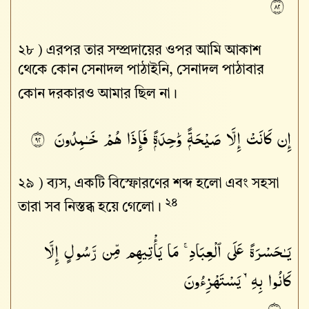
٢٨
২৮ )
এরপর তার সম্প্রদায়ের ওপর আমি আকাশ
থেকে কোন সেনাদল পাঠাইনি, সেনাদল পাঠাবার
কোন দরকারও আমার ছিল না।
إِن كَانَتْ إِلَّا صَيْحَةًۭ وَٰحِدَةًۭ فَإِذَا هُمْ خَـٰمِدُونَ
٢٩
২৯ )
ব্যস, একটি বিস্ফোরণের শব্দ হলো এবং সহসা
২৪
তারা সব নিস্তব্ধ হয়ে গেলো।
يَـٰحَسْرَةً عَلَى ٱلْعِبَادِ ۚ مَا يَأْتِيهِم مِّن رَّسُولٍ إِلَّا
كَانُوا۟ بِهِۦ يَسْتَهْزِءُونَ