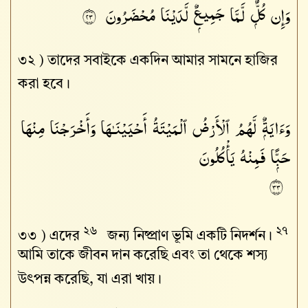
وَإِن كُلٌّۭ لَّمَّا جَمِيعٌۭ لَّدَيْنَا مُحْضَرُونَ
٣٢
৩২ )
তাদের সবাইকে একদিন আমার সামনে হাজির
করা হবে।
وَءَايَةٌۭ لَّهُمُ ٱلْأَرْضُ ٱلْمَيْتَةُ أَحْيَيْنَـٰهَا وَأَخْرَجْنَا مِنْهَا
حَبًّۭا فَمِنْهُ يَأْكُلُونَ
٣٣
২৬
২৭
৩৩ )
এদের
জন্য নিষ্প্রাণ ভূমি একটি নিদর্শন।
আমি তাকে জীবন দান করেছি এবং তা থেকে শস্য
উৎপন্ন করেছি, যা এরা খায়।