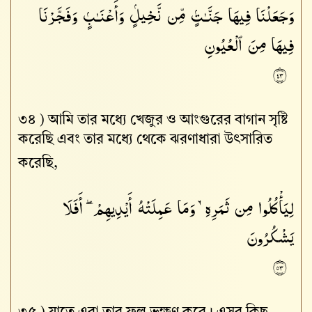
وَجَعَلْنَا فِيهَا جَنَّـٰتٍۢ مِّن نَّخِيلٍۢ وَأَعْنَـٰبٍۢ وَفَجَّرْنَا
فِيهَا مِنَ ٱلْعُيُونِ
٣٤
৩৪ )
আমি তার মধ্যে খেজুর ও আংগুরের বাগান সৃষ্টি
করেছি এবং তার মধ্যে থেকে ঝরণাধারা উৎসারিত
করেছি,
لِيَأْكُلُوا۟ مِن ثَمَرِهِۦ وَمَا عَمِلَتْهُ أَيْدِيهِمْ ۖ أَفَلَا
يَشْكُرُونَ
٣٥