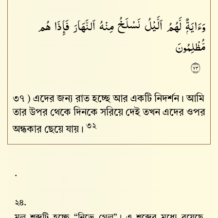
وَءَايَةٌۭ لَّهُمُ ٱلَّيْلُ نَسْلَخُ مِنْهُ ٱلنَّهَارَ فَإِذَا هُم
مُّظْلِمُونَ
٣٧
৩৭ )
এদের জন্য রাত হচ্ছে আর একটি নিদর্শন। আমি
তার উপর থেকে দিনকে সরিয়ে দেই তখন এদের ওপর
৩২
অন্ধকার ছেয়ে যায়।
.
২৪.
মুল শব্দটি হচ্ছে “নিভে গেল”। এ শব্দের মধ্যে রয়েছে