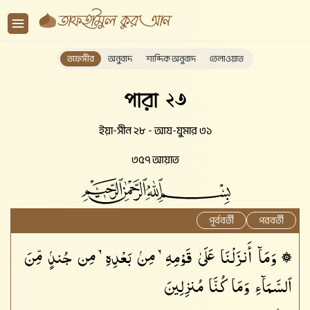
তাফসীর
অনুবাদ
শাব্দিক অনুবাদ
তেলাওয়াত
পারা ২৩
ইয়া-সীন ২৮ - আয-যুমার ৩১
৩৫৭ আয়াত
পূর্ববর্তী
পরবর্তী
۞ وَمَآ أَنزَلْنَا عَلَىٰ قَوْمِهِۦ مِنۢ بَعْدِهِۦ مِن جُندٍۢ مِّنَ
ٱلسَّمَآءِ وَمَا كُنَّا مُنزِلِينَ