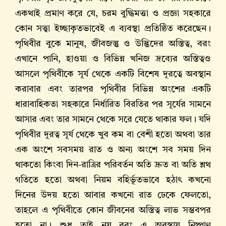
একথাই প্রমাণ করে যে, চরম বুদ্ধিমত্তা ও প্রজ্ঞা সহকারে
কোন সত্ত্বা ইচ্ছাকৃতভাবেই এ ব্যবস্থা প্রতিষ্ঠিত করেছেন।
পৃথিবীর বুকে মানুষ, জীবজন্তু ও উদ্ভিদের অস্তিত্ব, বরং
এখানে পানি, হাওয়া ও বিভিন্ন খনিজ দ্রব্যের অস্তিত্বও
আসলে পৃথিবীকে সূর্য থেকে একটি বিশেষ দূরত্বে অবস্থান
করাবার এবং তারপর পৃথিবীর বিভিন্ন অংশের একটি
ধারাবাহিকতা সহকারে নির্ধারিত বিরতির পর সূর্যের সামনে
আসার এবং তার সামনে থেকে সরে যেতে থাকার ফল। যদি
পৃথিবীর দূরত্ব সূর্য থেকে খুব কম বা বেশী হতো অথবা তার
এক অংশে সবসময় রাত ও অন্য অংশে সব সময় দিন
থাকতো কিংবা দিন-রাত্রির পরিবর্তন অতি দ্রুত বা অতি শ্লথ
গতিতে হতো অথবা নিয়ম বহির্ভূতভাবে হঠাৎ কখনো
দিনের উদয় হতো আবার কখনো রাত ঢেকে ফেলতো,
তাহলে এ পৃথিবীতে কোন জীবনের অস্তিত্ব লাভ সম্ভবপর
হতো না। শুধু তাই নয় বরং এ অবস্থায় নিষ্প্রাণ