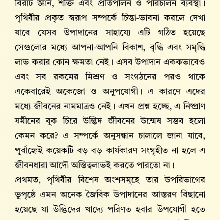
বিরাট জ্ঞান, শক্তি এবং প্রতিপালন ও পরিচালন ব্যবস্থা।
পৃথিবীর প্রকৃত স্বরূপ সম্পর্কে চিন্তা-ভাবনা করলে দেখা
যাবে যেসব উপাদানের সাহায্যে এটি গঠিত হয়েছে
সেগুলোর মধ্যে আপনা-আপনি বিকাশ, বৃদ্ধি এবং সমৃদ্ধি
লাভ করার কোন ক্ষমতা নেই। এসব উপাদান এককভাবেও
এবং সব রকমের মিশ্রণ ও সংগঠনের পরও থাকে
একেবারেই অকেজো ও অনুপযোগী। এ কারণে এদের
মধ্যে জীবনের নামমাত্রও নেই। এখন প্রশ্ন হচ্ছে, এ নিষ্প্রাণ
যমীনের বুক চিরে উদ্ভিদ জীবনের উন্মেষ সম্ভব হলো
কেমন করে? এ সম্পর্কে অনুসন্ধান চালালে জানা যাবে,
পূর্বাহ্নেই কয়েকটি বড় বড় কার্যকারণ সংগৃহীত না হলে এ
জীবনধারা আদৌ অস্তিত্বলাভই করতে পারতো না।
প্রথমত, পৃথিবীর বিশেষ অংশসমূহে তার উপরিভাগের
ভুপৃষ্ঠে এমন অনেক জৈবিক উপাদানের আস্তরণ বিছানো
হয়েছে যা উদ্ভিদের খাদ্যে পরিণত হবার উপযোগী হতে