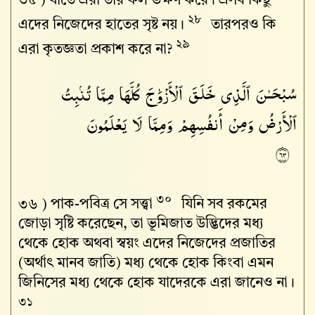
৩৫ )
যাতে এরা তার ফল ভক্ষণ করে। এসব কিছু
২৮
এদের নিজেদের হাতের সৃষ্ট নয়।
তারপরও কি
২৯
এরা কৃতজ্ঞতা প্রকাশ করে না?
سُبْحَـٰنَ ٱلَّذِى خَلَقَ ٱلْأَزْوَٰجَ كُلَّهَا مِمَّا تُنۢبِتُ
ٱلْأَرْضُ وَمِنْ أَنفُسِهِمْ وَمِمَّا لَا يَعْلَمُونَ
٣٦
৩০
৩৬ )
পাক-পবিত্র সে সত্ত্বা
যিনি সব রকমের
জোড়া সৃষ্টি করেছেন, তা ভূমিজাত উদ্ভিদের মধ্য
থেকে হোক অথবা স্বয়ং এদের নিজেদের প্রজাতির
(অর্থাৎ মানব জাতি) মধ্য থেকে হোক কিংবা এমন
জিনিসের মধ্য থেকে হোক যাদেরকে এরা জানেও না।
৩১