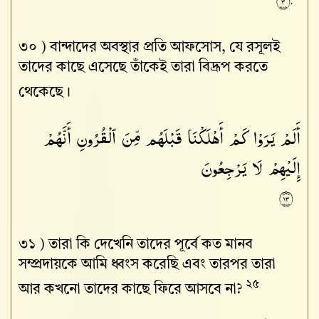
٣٠
৩০ )
বান্দাদের অবস্থার প্রতি আফসোস, যে রসূলই
তাদের কাছে এসেছে তাঁকেই তারা বিদ্রূপ করতে
থেকেছে।
أَلَمْ يَرَوْا۟ كَمْ أَهْلَكْنَا قَبْلَهُم مِّنَ ٱلْقُرُونِ أَنَّهُمْ
إِلَيْهِمْ لَا يَرْجِعُونَ
٣١
৩১ )
তারা কি দেখেনি তাদের পূর্বে কত মানব
সম্প্রদায়কে আমি ধ্বংস করেছি এবং তারপর তারা
২৫
আর কখনো তাদের কাছে ফিরে আসবে না?