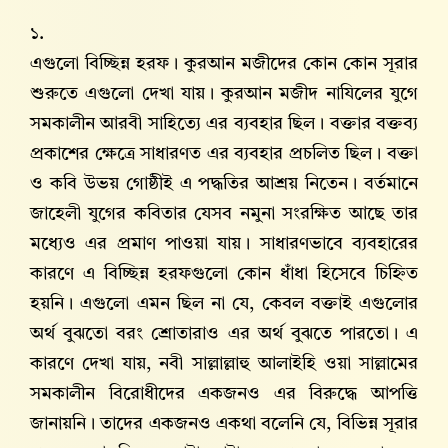
১.
এগুলো বিচ্ছিন্ন হরফ। কুরআন মজীদের কোন কোন সূরার
শুরুতে এগুলো দেখা যায়। কুরআন মজীদ নাযিলের যুগে
সমকালীন আরবী সাহিত্যে এর ব্যবহার ছিল। বক্তার বক্তব্য
প্রকাশের ক্ষেত্রে সাধারণত এর ব্যবহার প্রচলিত ছিল। বক্তা
ও কবি উভয় গোষ্ঠীই এ পদ্ধতির আশ্রয় নিতেন। বর্তমানে
জাহেলী যুগের কবিতার যেসব নমুনা সংরক্ষিত আছে তার
মধ্যেও এর প্রমাণ পাওয়া যায়। সাধারণভাবে ব্যবহারের
কারণে এ বিচ্ছিন্ন হরফগুলো কোন ধাঁধা হিসেবে চিহ্নিত
হয়নি। এগুলো এমন ছিল না যে, কেবল বক্তাই এগুলোর
অর্থ বুঝতো বরং শ্রোতারাও এর অর্থ বুঝতে পারতো। এ
কারণে দেখা যায়, নবী সাল্লাল্লাহু আলাইহি ওয়া সাল্লামের
সমকালীন বিরোধীদের একজনও এর বিরুদ্ধে আপত্তি
জানায়নি। তাদের একজনও একথা বলেনি যে, বিভিন্ন সূরার