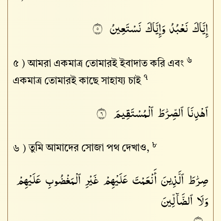
إِيَّاكَ نَعْبُدُ وَإِيَّاكَ نَسْتَعِينُ
٥
৬
৫ )
আমরা একমাত্র তোমারই ইবাদাত করি এবং
৭
একমাত্র তোমারই কাছে সাহায্য চাই
ٱهْدِنَا ٱلصِّرَٰطَ ٱلْمُسْتَقِيمَ
٦
৮
৬ )
তুমি আমাদের সোজা পথ দেখাও,
صِرَٰطَ ٱلَّذِينَ أَنْعَمْتَ عَلَيْهِمْ غَيْرِ ٱلْمَغْضُوبِ عَلَيْهِمْ
وَلَا ٱلضَّآلِّينَ