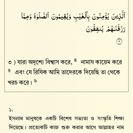
ٱلَّذِينَ يُؤْمِنُونَ بِٱلْغَيْبِ وَيُقِيمُونَ ٱلصَّلَوٰةَ وَمِمَّا
رَزَقْنَـٰهُمْ يُنفِقُونَ
٣
৪
৩ )
যারা অদৃশ্যে বিশ্বাস করে,
নামায কায়েম করে
৫
এবং যে রিযিক আমি তাদেরকে দিয়েছি তা থেকে
৬
খরচ করে।
১.
ইসলাম মানুষকে একটি বিশেষ সভ্যতা ও সংস্কৃতি শিক্ষা
দিয়েছে। প্রত্যেকটি কাজ শুরু করার আগে আল্লাহর নাম