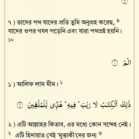
٧
৯
৭ )
তাদের পথ যাদের প্রতি তুমি অনুগ্রহ করেছ,
যাদের ওপর গযব পড়েনি এবং যারা পথভ্রষ্ট হয়নি।
১০
الٓمٓ
١
১
১ )
আলিফ লাম মীম।
ذَٰلِكَ ٱلْكِتَـٰبُ لَا رَيْبَ ۛ فِيهِ ۛ هُدًۭى لِّلْمُتَّقِينَ
٢
২ )
এটি আল্লাহর কিতাব, এর মধ্যে কোন সন্দেহ নেই।
২
৩
এটি হিদায়াত সেই ‘মুত্তাকী’দের জন্য