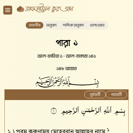
তাফসীর
অনুবাদ
শাব্দিক অনুবাদ
তেলাওয়াত
পারা ১
আল-ফাতিহা ১ - আল-বাকারা ১৪১
১৪৮ আয়াত
পূর্ববর্তী
পরবর্তী
بِسْمِ ٱللَّهِ ٱلرَّحْمَـٰنِ ٱلرَّحِيمِ
١
১
১ )
পরম করুণাময় মেহেরবান আল্লাহর নামে