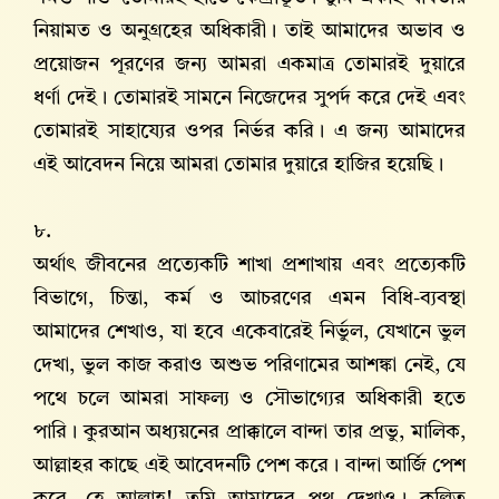
নিয়ামত ও অনুগ্রহের অধিকারী। তাই আমাদের অভাব ও
প্রয়োজন পূরণের জন্য আমরা একমাত্র তোমারই দুয়ারে
ধর্ণা দেই। তোমারই সামনে নিজেদের সুপর্দ করে দেই এবং
তোমারই সাহায্যের ওপর নির্ভর করি। এ জন্য আমাদের
এই আবেদন নিয়ে আমরা তোমার দুয়ারে হাজির হয়েছি।
৮.
অর্থাৎ জীবনের প্রত্যেকটি শাখা প্রশাখায় এবং প্রত্যেকটি
বিভাগে, চিন্তা, কর্ম ও আচরণের এমন বিধি-ব্যবস্থা
আমাদের শেখাও, যা হবে একেবারেই নির্ভুল, যেখানে ভুল
দেখা, ভুল কাজ করাও অশুভ পরিণামের আশঙ্কা নেই, যে
পথে চলে আমরা সাফল্য ও সৌভাগ্যের অধিকারী হতে
পারি। কুরআন অধ্যয়নের প্রাক্কালে বান্দা তার প্রভু, মালিক,
আল্লাহর কাছে এই আবেদনটি পেশ করে। বান্দা আর্জি পেশ
করে, হে আল্লাহ! তুমি আমাদের পথ দেখাও। কল্পিত