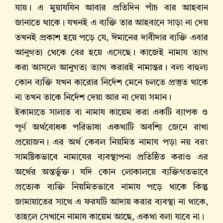
যায়। এ মুয়াযযিন আবার প্রতিদিন পাঁচ বার আহবান
জানাতে থাকে। যখনই এ ব্যক্তি তার আহবানে সাড়া না দেয়
তখনই প্রকাশ হয়ে পড়ে যে, ঈমানের দাবীদার ব্যক্তি এবার
আনুগত্য থেকে বের হয়ে এসেছে। কাজেই নামায ত্যাগ
করা আসলে আনুগত্য ত্যাগ করারই নামান্তর। বলা বাহুল্য
কোন ব্যক্তি যখন কারোর নির্দেশ মেনে চলতে প্রস্তুত থাকে
না তখন তাকে নির্দেশ দেয়া আর না দেয়া সমান।
ইকামাতে সালাত বা নামায কায়েম করা একটি ব্যাপক ও
পূর্ণ অর্থবোধক পরিভাষা একথাটি অবশ্যি জেনে রাখা
প্রয়োজন। এর অর্থ কেবল নিয়মিত নামায পড়া নয় বরং
সামষ্টিকভাবে নামাযের ব্যবস্থাপনা প্রতিষ্ঠিত করাও এর
অর্থের অন্তর্ভুক্ত। যদি কোন লোকালয়ে ব্যক্তিগতভাবে
প্রত্যেক ব্যক্তি নিয়মিতভাবে নামায পড়ে থাকে কিন্তু
জামায়াতের সাথে এ ফরযটি আদায় করার ব্যবস্থা না থাকে,
তাহলে সেখানে নামায কায়েম আছে, একথা বলা যাবে না।