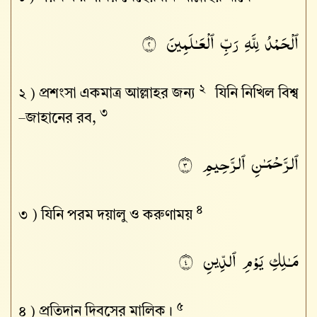
ٱلْحَمْدُ لِلَّهِ رَبِّ ٱلْعَـٰلَمِينَ
٢
২
২ )
প্রশংসা একমাত্র আল্লাহর জন্য
যিনি নিখিল বিশ্ব
৩
–জাহানের রব,
ٱلرَّحْمَـٰنِ ٱلرَّحِيمِ
٣
৪
৩ )
যিনি পরম দয়ালু ও করুণাময়
مَـٰلِكِ يَوْمِ ٱلدِّينِ
٤
৫
৪ )
প্রতিদান দিবসের মালিক।