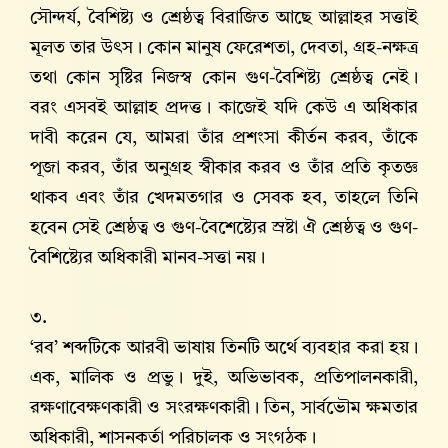
সৌন্দর্য, বৈশিষ্ট্য ও শ্রেষ্ঠত্ব বিরাজিত আছে আল্লাহর সত্তাই
মূলত তার উৎস। কোন মানুষ ফেরেশতা, দেবতা, গ্রহ-নক্ষত্র
তথা কোন সৃষ্টির নিজস্ব কোন গুণ-বৈশিষ্ট্য শ্রেষ্ঠত্ব নেই।
বরং এসবই আল্লাহ‌ প্রদত্ত। কাজেই যদি কেউ এ অধিকার
দাবী করেন যে, আমরা তাঁর প্রশংসা কীর্তন করব, তাঁকে
পূজা করব, তাঁর অনুগ্রহ স্বীকার করব ও তাঁর প্রতি কৃতজ্ঞ
থাকব এবং তাঁর খেদমতগার ও সেবক হব, তাহলে তিনি
হবেন সেই শ্রেষ্ঠত্ব ও গুণ-বৈশেষ্ট্যের স্রষ্টা ঐ শ্রেষ্ঠত্ব ও গুণ-
বৈশিষ্ট্যের অধিকারী মানব-সত্তা নয়।
৩.
‘রব’ শব্দটিকে আরবী ভাষায় তিনটি অর্থে ব্যবহার করা হয়।
এক, মালিক ও প্রভু। দুই, অভিভাবক, প্রতিপালনকারী,
রক্ষণাবেক্ষণকারী ও সংরক্ষণকারী। তিন, সার্বভৌম ক্ষমতার
অধিকারী, শাসনকর্তা পরিচালক ও সংগঠক।