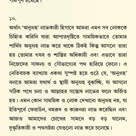
পরিপূর্ণ হয়েছে।
১০.
অর্থাৎ ‘অনুগ্রহ’ লাভকারী হিসাবে আমরা এমন সব লোককে
চিহ্নিত করিনি যারা আপাতদৃষ্টিতে সাময়িকভাবে তোমার
পার্থিব অনুগ্রহ লাভ করে থাকে ঠিকই কিন্তু আসলে তারা
হয় তোমার গযব ও শাস্তির অধিকারী এবং এভাবে তারা
নিজেদের সাফল্য ও সৌভাগ্যের পথ হারিয়ে ফেলে। এ
নেতিবাচক ব্যাখ্যায় একথা সুস্পষ্ট হয়ে ওঠে যে, ‘অনুগ্রহ’
বলতে আমরা যথার্থ ও স্থায়ী অনুগ্রহ বুঝাচ্ছি, যা আসলে
সঠিক পথে চলা ও আল্লাহর সন্তোষ লাভের ফলে অর্জিত
হয়। এমন কোন সাময়িক ও লোক দেখানো অনুগ্রহ নয়, যা
ইতিপূর্বে ফেরাউন, নমরূদ ও কারূনরা লাভ করেছিল এবং
আজও আমাদের চোখের সামনে বড় বড় যালেম,
দুস্কৃতিকারী ও পথভ্রষ্টরা যেগুলো লাভ করে চলেছে।