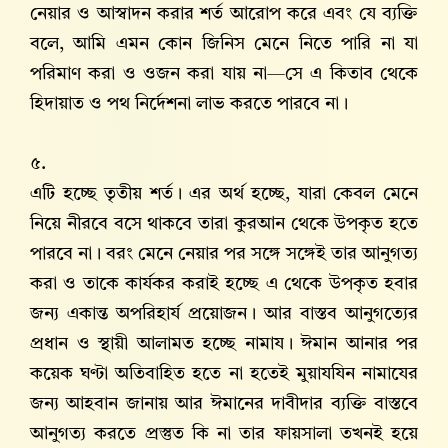
নেয়ার ও আস্বাদন করার শর্ত আরোপ করে এবং যে ব্যক্তি
বলে, আমি এমন কোন জিনিস মেনে নিতে পারি না যা
পরিমাণ করা ও ওজন করা যায় না—সে এ কিতাব থেকে
হিদায়াত ও পথ নির্দেশনা লাভ করতে পারবে না।
৫.
এটি হচ্ছে তৃতীয় শর্ত। এর অর্থ হচ্ছে, যারা কেবল মেনে
নিয়ে নীরবে বসে থাকবে তারা কুরআন থেকে উপকৃত হতে
পারবে না। বরং মেনে নেয়ার পর সঙ্গে সঙ্গেই তার আনুগত্য
করা ও তাকে কার্যকর করাই হচ্ছে এ থেকে উপকৃত হবার
জন্য একান্ত অপরিহার্য প্রয়োজন। আর বাস্তব আনুগত্যের
প্রধান ও স্থায়ী আলামত হচ্ছে নামায। ঈমান আনার পর
কয়েক ঘণ্টা অতিবাহিত হতে না হতেই মুয়াযযিন নামাযের
জন্য আহবান জানায় আর ঈমানের দাবীদার ব্যক্তি বাস্তবে
আনুগত্য করতে প্রস্তুত কি না তার ফায়সালা তখনই হয়ে