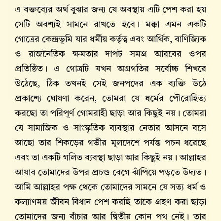
এ বক্তব্যের অর্থ বুঝার জন্য যে অবস্থায় এটি পেশ করা হয়
সেটি অবশ্যই সামনে রাখতে হবে। মক্কা এমন একটি
গোত্রের কেন্দ্রভূমি যার ধর্মীয় কর্তৃত্ব এবং আর্থিক, বাণিজ্যিক
ও রাজনৈতিক ক্ষমতার দাপট সমগ্র আরবের ওপর
প্রতিষ্ঠিত। এ গোত্রটি যখন অগ্রগতির সর্বোচ্চ শিখরে
উঠেছে, ঠিক তখনই সেই জনপদের এক ব্যক্তি উঠে
প্রকাশ্যে ঘোষণা করেন, তোমরা যে ধর্মের পৌরোহিত্য
করছো তা পরিপূর্ণ গোমরাহী ছাড়া আর কিছুই নয়। তোমরা
যে সামাজিক ও সাংস্কৃতিক ব্যবস্থার নেতার আসনে বসে
আছো তার শিকড়ের গভীর মূলদেশে পর্যন্ত পচন ধরেছে
এবং তা একটি গলিত ব্যবস্থা ছাড়া আর কিছুই নয়। আল্লাহর
আযাব তোমাদের উপর প্রচণ্ড বেগে ঝাঁপিয়ে পড়তে উদ্যত।
আমি আল্লাহর পক্ষ থেকে তোমাদের সামনে যে সত্য ধর্ম ও
কল্যাণময় জীবন বিধান পেশ করছি তাকে গ্রহণ করা ছাড়া
তোমাদের জন্য বাঁচার আর দ্বিতীয় কোন পথ নেই। তার