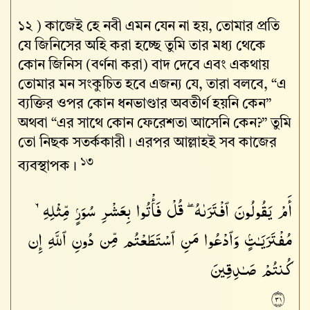
১২ )
কাজেই হে নবী এমন যেন না হয়, তোমার প্রতি
যে জিনিসের অহি করা হচ্ছে তুমি তার মধ্য থেকে
কোন জিনিস (বর্ণনা করা) বাদ দেবে এবং একথায়
তোমার মন সংকুচিত হবে এজন্য যে, তারা বলবে, “এ
ব্যক্তির ওপর কোন ধনভাণ্ডার অবতীর্ণ হয়নি কেন”
অথবা “এর সাথে কোন ফেরেশতা আসেনি কেন?” তুমি
তো নিছক সতর্ককারী। এরপর আল্লাহই সব কাজের
১৩
ব্যবস্থাপক।
أَمْ يَقُولُونَ ٱفْتَرَىٰهُ ۖ قُلْ فَأْتُوا۟ بِعَشْرِ سُوَرٍۢ مِّثْلِهِۦ
مُفْتَرَيَـٰتٍۢ وَٱدْعُوا۟ مَنِ ٱسْتَطَعْتُم مِّن دُونِ ٱللَّهِ إِن
كُنتُمْ صَـٰدِقِينَ
١٣