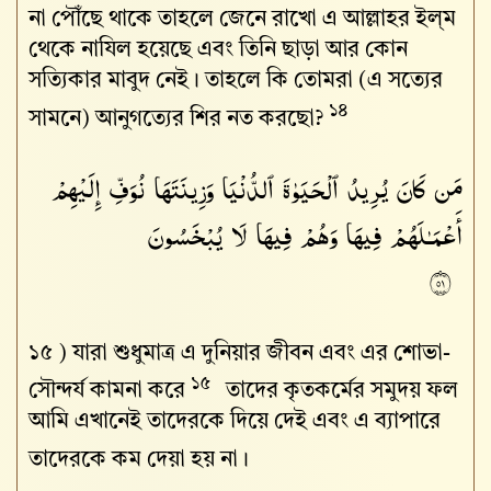
না পৌঁছে থাকে তাহলে জেনে রাখো এ আল্লাহর ইল্‌ম
থেকে নাযিল হয়েছে এবং তিনি ছাড়া আর কোন
সত্যিকার মাবুদ নেই। তাহলে কি তোমরা (এ সত্যের
১৪
সামনে) আনুগত্যের শির নত করছো?
مَن كَانَ يُرِيدُ ٱلْحَيَوٰةَ ٱلدُّنْيَا وَزِينَتَهَا نُوَفِّ إِلَيْهِمْ
أَعْمَـٰلَهُمْ فِيهَا وَهُمْ فِيهَا لَا يُبْخَسُونَ
١٥
১৫ )
যারা শুধুমাত্র এ দুনিয়ার জীবন এবং এর শোভা-
১৫
সৌন্দর্য কামনা করে
তাদের কৃতকর্মের সমুদয় ফল
আমি এখানেই তাদেরকে দিয়ে দেই এবং এ ব্যাপারে
তাদেরকে কম দেয়া হয় না।