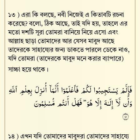
১৩ )
এরা কি বলছে, নবী নিজেই এ কিতাবটি রচনা
করেছে? বলো, ঠিক আছে, তাই যদি হয়, তাহলে এর
মতো দশটি সূরা তোমরা বানিয়ে নিয়ে এসো এবং
আল্লাহ‌ ছাড়া তোমাদের আর যেসব মাবুদ আছে
তাদেরকে সাহায্যের জন্য ডাকতে পারলে ডেকে নাও,
যদি তোমরা (তাদেরকে মাবুদ মনে করার ব্যাপারে)
সাচ্চা হয়ে থাকে।
فَإِلَّمْ يَسْتَجِيبُوا۟ لَكُمْ فَٱعْلَمُوٓا۟ أَنَّمَآ أُنزِلَ بِعِلْمِ ٱللَّهِ
وَأَن لَّآ إِلَـٰهَ إِلَّا هُوَ ۖ فَهَلْ أَنتُم مُّسْلِمُونَ
١٤
১৪ )
এখন যদি তোমাদের মাবুদরা তোমাদের সাহায্যে