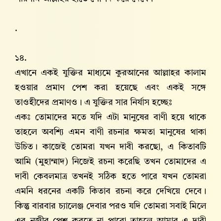
.
১৪.
এখানে একই যুক্তির মাধ্যমে কুরআনের আল্লাহর কালাম
হওয়ার প্রমাণ পেশ করা হয়েছে এবং একই সঙ্গে
তাওহীদের প্রমাণও। এ যুক্তির সার নির্যাস হচ্ছেঃ
একঃ তোমাদের মতে যদি এটা মানুষের বাণী হয়ে থাকে
তাহলে অবশ্যি এমন বাণী রচনার ক্ষমতা মানুষের থাকা
উচিত। কাজেই তোমরা যখন দাবী করছো, এ কিতাবটি
আমি (মুহাম্মাদ) নিজেই রচনা করেছি তখন তোমাদের এ
দাবী কেবলমাত্র তখনই সঠিক হতে পারে যখন তোমরা
এমনি ধরনের একটি কিতাব রচনা করে দেখিয়ে দেবে।
কিন্তু বারবার চ্যালেঞ্জ দেবার পরও যদি তোমরা সবাই মিলে
এর নজীর পেশ করতে না পারো তাহলে আমার এ দাবী