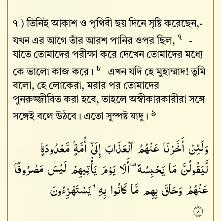
৭ )
তিনিই আকাশ ও পৃথিবী ছয় দিনে সৃষ্টি করেছেন,-
৭
যখন এর আগে তাঁর আরশ পানির ওপর ছিল,
-
যাতে তোমাদের পরীক্ষা করে দেখেন তোমাদের মধ্যে
৮
কে ভালো কাজ করে।
এখন যদি হে মুহাম্মাদ! তুমি
বলো, হে লোকেরা, মরার পর তোমাদের
পুনরুজ্জীবিত করা হবে, তাহলে অস্বীকারকারীরা সঙ্গে
৯
সঙ্গেই বলে উঠবে। এতো সুস্পষ্ট যাদু।
وَلَئِنْ أَخَّرْنَا عَنْهُمُ ٱلْعَذَابَ إِلَىٰٓ أُمَّةٍۢ مَّعْدُودَةٍۢ
لَّيَقُولُنَّ مَا يَحْبِسُهُۥٓ ۗ أَلَا يَوْمَ يَأْتِيهِمْ لَيْسَ مَصْرُوفًا
عَنْهُمْ وَحَاقَ بِهِم مَّا كَانُوا۟ بِهِۦ يَسْتَهْزِءُونَ
٨