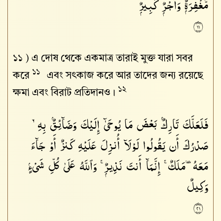
مَّغْفِرَةٌۭ وَأَجْرٌۭ كَبِيرٌۭ
١١
১১ )
এ দোষ থেকে একমাত্র তারাই মুক্ত যারা সবর
১১
করে
এবং সৎকাজ করে আর তাদের জন্য রয়েছে
১২
ক্ষমা এবং বিরাট প্রতিদানও।
فَلَعَلَّكَ تَارِكٌۢ بَعْضَ مَا يُوحَىٰٓ إِلَيْكَ وَضَآئِقٌۢ بِهِۦ
صَدْرُكَ أَن يَقُولُوا۟ لَوْلَآ أُنزِلَ عَلَيْهِ كَنزٌ أَوْ جَآءَ
مَعَهُۥ مَلَكٌ ۚ إِنَّمَآ أَنتَ نَذِيرٌۭ ۚ وَٱللَّهُ عَلَىٰ كُلِّ شَىْءٍۢ
وَكِيلٌ
١٢