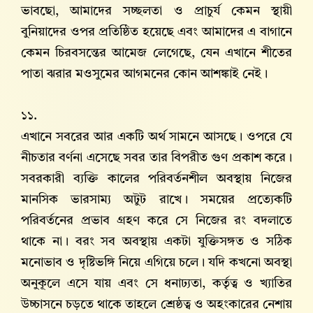
ভাবছো, আমাদের সচ্ছলতা ও প্রাচুর্য কেমন স্থায়ী
বুনিয়াদের ওপর প্রতিষ্ঠিত হয়েছে এবং আমাদের এ বাগানে
কেমন চিরবসন্তের আমেজ লেগেছে, যেন এখানে শীতের
পাতা ঝরার মওসুমের আগমনের কোন আশঙ্কাই নেই।
১১.
এখানে সবরের আর একটি অর্থ সামনে আসছে। ওপরে যে
নীচতার বর্ণনা এসেছে সবর তার বিপরীত গুণ প্রকাশ করে।
সবরকারী ব্যক্তি কালের পরিবর্তনশীল অবস্থায় নিজের
মানসিক ভারসাম্য অটুট রাখে। সময়ের প্রত্যেকটি
পরিবর্তনের প্রভাব গ্রহণ করে সে নিজের রং বদলাতে
থাকে না। বরং সব অবস্থায় একটা যুক্তিসঙ্গত ও সঠিক
মনোভাব ও দৃষ্টিভঙ্গি নিয়ে এগিয়ে চলে। যদি কখনো অবস্থা
অনুকূলে এসে যায় এবং সে ধনাঢ্যতা, কর্তৃত্ব ও খ্যাতির
উচ্চাসনে চড়তে থাকে তাহলে শ্রেষ্ঠত্ব ও অহংকারের নেশায়