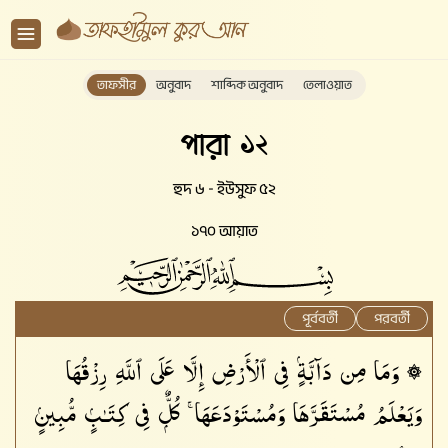
তাফসীর
অনুবাদ
শাব্দিক অনুবাদ
তেলাওয়াত
পারা ১২
হুদ ৬ - ইউসুফ ৫২
১৭০ আয়াত
পূর্ববর্তী
পরবর্তী
۞ وَمَا مِن دَآبَّةٍۢ فِى ٱلْأَرْضِ إِلَّا عَلَى ٱللَّهِ رِزْقُهَا
وَيَعْلَمُ مُسْتَقَرَّهَا وَمُسْتَوْدَعَهَا ۚ كُلٌّۭ فِى كِتَـٰبٍۢ مُّبِينٍۢ