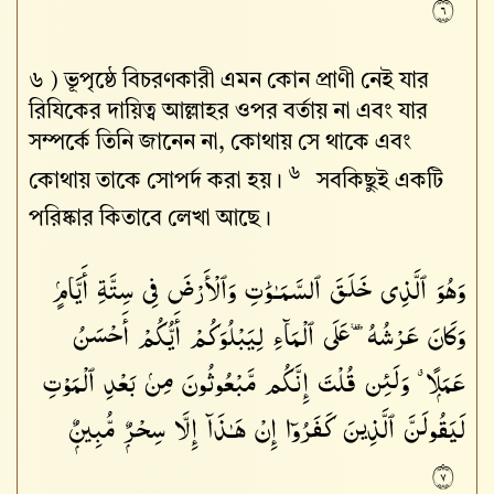
٦
৬ )
ভূপৃষ্ঠে বিচরণকারী এমন কোন প্রাণী নেই যার
রিযিকের দায়িত্ব আল্লাহর ওপর বর্তায় না এবং যার
সম্পর্কে তিনি জানেন না, কোথায় সে থাকে এবং
৬
কোথায় তাকে সোপর্দ করা হয়।
সবকিছুই একটি
পরিষ্কার কিতাবে লেখা আছে।
وَهُوَ ٱلَّذِى خَلَقَ ٱلسَّمَـٰوَٰتِ وَٱلْأَرْضَ فِى سِتَّةِ أَيَّامٍۢ
وَكَانَ عَرْشُهُۥ عَلَى ٱلْمَآءِ لِيَبْلُوَكُمْ أَيُّكُمْ أَحْسَنُ
عَمَلًۭا ۗ وَلَئِن قُلْتَ إِنَّكُم مَّبْعُوثُونَ مِنۢ بَعْدِ ٱلْمَوْتِ
لَيَقُولَنَّ ٱلَّذِينَ كَفَرُوٓا۟ إِنْ هَـٰذَآ إِلَّا سِحْرٌۭ مُّبِينٌۭ
٧