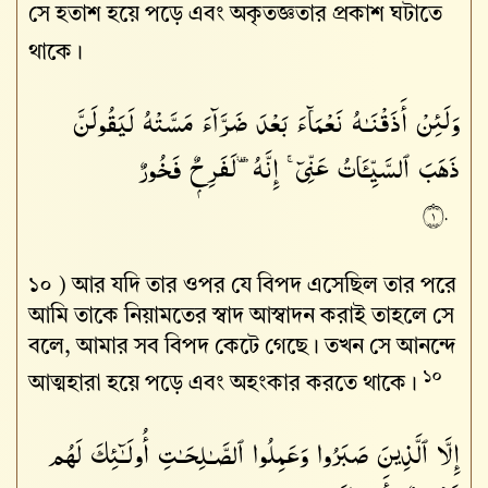
সে হতাশ হয়ে পড়ে এবং অকৃতজ্ঞতার প্রকাশ ঘটাতে
থাকে।
وَلَئِنْ أَذَقْنَـٰهُ نَعْمَآءَ بَعْدَ ضَرَّآءَ مَسَّتْهُ لَيَقُولَنَّ
ذَهَبَ ٱلسَّيِّـَٔاتُ عَنِّىٓ ۚ إِنَّهُۥ لَفَرِحٌۭ فَخُورٌ
١٠
১০ )
আর যদি তার ওপর যে বিপদ এসেছিল তার পরে
আমি তাকে নিয়ামতের স্বাদ আস্বাদন করাই তাহলে সে
বলে, আমার সব বিপদ কেটে গেছে। তখন সে আনন্দে
১০
আত্মহারা হয়ে পড়ে এবং অহংকার করতে থাকে।
إِلَّا ٱلَّذِينَ صَبَرُوا۟ وَعَمِلُوا۟ ٱلصَّـٰلِحَـٰتِ أُو۟لَـٰٓئِكَ لَهُم