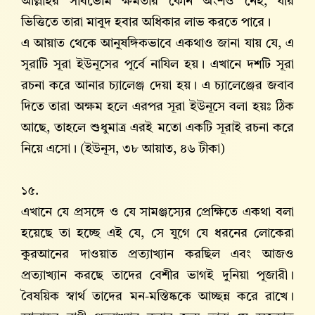
আল্লাহর সার্বভৌম ক্ষমতার কোন অংশও নেই, যার
ভিত্তিতে তারা মাবুদ হবার অধিকার লাভ করতে পারে।
এ আয়াত থেকে আনুষঙ্গিকভাবে একথাও জানা যায় যে, এ
সূরাটি সূরা ইউনূসের পূর্বে নাযিল হয়। এখানে দশটি সূরা
রচনা করে আনার চ্যালেঞ্জ দেয়া হয়। এ চ্যালেঞ্জের জবাব
দিতে তারা অক্ষম হলে এরপর সূরা ইউনূসে বলা হয়ঃ ঠিক
আছে, তাহলে শুধুমাত্র এরই মতো একটি সূরাই রচনা করে
নিয়ে এসো। (ইউনূস, ৩৮ আয়াত, ৪৬ টীকা)
১৫.
এখানে যে প্রসঙ্গে ও যে সামঞ্জস্যের প্রেক্ষিতে একথা বলা
হয়েছে তা হচ্ছে এই যে, সে যুগে যে ধরনের লোকেরা
কুরআনের দাওয়াত প্রত্যাখ্যান করছিল এবং আজও
প্রত্যাখ্যান করছে তাদের বেশীর ভাগই দুনিয়া পূজারী।
বৈষয়িক স্বার্থ তাদের মন-মস্তিষ্ককে আচ্ছন্ন করে রাখে।