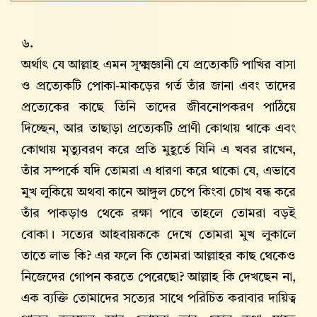
৬.
অর্থাৎ যে আল্লাহ এমন সূক্ষ্মজ্ঞানী যে প্রত্যেকটি পাখির বাসা
ও প্রত্যেকটি পোকা-মাকড়ের গর্ত তাঁর জানা এবং তাদের
প্রত্যেকের কাছে তিনি তাদের জীবনোপকরণ পাঠিয়ে
দিচ্ছেন, আর তাছাড়া প্রত্যেকটি প্রাণী কোথায় থাকে এবং
কোথায় মৃত্যুবরণ করে প্রতি মুহূর্তে যিনি এ খবর রাখেন,
তাঁর সম্পর্কে যদি তোমরা এ ধারণা করে থাকো যে, এভাবে
মুখ লুকিয়ে অথবা কানে আঙ্গুল চেপে কিংবা চোখ বন্ধ করে
তাঁর পাকড়াও থেকে রক্ষা পাবে তাহলে তোমরা বড়ই
বোকা। সত্যের আহবায়ককে দেখে তোমরা মুখ লুকালে
তাতে লাভ কি? এর ফলে কি তোমরা আল্লাহর কাছ থেকেও
নিজেদের গোপন করতে পেরেছো? আল্লাহ কি দেখছেন না,
এক ব্যক্তি তোমাদের সত্যের সাথে পরিচিত করাবার দায়িত্ব