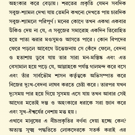
অহংকার করে বেড়ায়। শরতের প্রকৃতি যেমন সবদিক
সবুজ-শ্যামল দেখা যায় তেমনি কখনো দেখতে পায় চারদিক
সবুজ-শ্যামলে পরিপূর্ণ। মনের কোণে তখন একথা একবার
উঁকিও দেয় না যে, এ সবুজের সমারোহ একদিন তিরোহিত
হয়ে পাতা ঝরার মওসুমও আসতে পারে। কোন বিপদের
ফেরে পড়লে আবেগে উত্তেজনায় সে কেঁদে ফেলে, বেদনা
ও হতাশায় ডুবে যায় তার সারা মন-মস্তিষ্ক এবং এত
বেসামাল হয়ে পড়ে যে, আল্লাহকে পর্যন্ত গালমন্দ করে বসে
এবং তাঁর সার্বভৌম শাসন কর্তৃত্বকে অভিসম্পাত করে
নিজের দুঃখ-বেদনা লাঘব করতে চেষ্টা করে। তারপর যখন
দুঃসময় পার হয়ে গিয়ে সুসময় এসে যায় তখন আবার সেই
আগের মতোই দম্ভ ও অহংকারে ধরাকে সরা জ্ঞান করে
এবং সুখ-ঐশ্বর্যের নেশায় মত্ত হয়।
এখানে মানুষের এ নীচপ্রকৃতির বর্ণনা দেয়া হচ্ছে কেন?
অত্যন্ত সূক্ষ্ম পদ্ধতিতে লোকদেরকে সতর্ক করাই এর