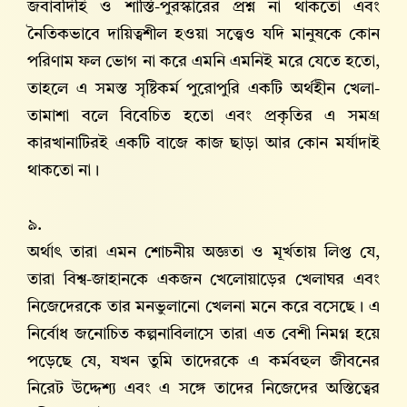
জবাবদিহি ও শাস্তি-পুরস্কারের প্রশ্ন না থাকতো এবং
নৈতিকভাবে দায়িত্বশীল হওয়া সত্ত্বেও যদি মানুষকে কোন
পরিণাম ফল ভোগ না করে এমনি এমনিই মরে যেতে হতো,
তাহলে এ সমস্ত সৃষ্টিকর্ম পুরোপুরি একটি অর্থহীন খেলা-
তামাশা বলে বিবেচিত হতো এবং প্রকৃতির এ সমগ্র
কারখানাটিরই একটি বাজে কাজ ছাড়া আর কোন মর্যাদাই
থাকতো না।
৯.
অর্থাৎ তারা এমন শোচনীয় অজ্ঞতা ও মূর্খতায় লিপ্ত যে,
তারা বিশ্ব-জাহানকে একজন খেলোয়াড়ের খেলাঘর এবং
নিজেদেরকে তার মনভুলানো খেলনা মনে করে বসেছে। এ
নির্বোধ জনোচিত কল্পনাবিলাসে তারা এত বেশী নিমগ্ন হয়ে
পড়েছে যে, যখন তুমি তাদেরকে এ কর্মবহুল জীবনের
নিরেট উদ্দেশ্য এবং এ সঙ্গে তাদের নিজেদের অস্তিত্বের