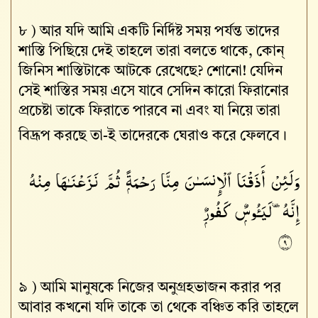
৮ )
আর যদি আমি একটি নির্দিষ্ট সময় পর্যন্ত তাদের
শাস্তি পিছিয়ে দেই তাহলে তারা বলতে থাকে, কোন্
জিনিস শাস্তিটাকে আটকে রেখেছে? শোনো! যেদিন
সেই শাস্তির সময় এসে যাবে সেদিন কারো ফিরানোর
প্রচেষ্টা তাকে ফিরাতে পারবে না এবং যা নিয়ে তারা
বিদ্রূপ করছে তা-ই তাদেরকে ঘেরাও করে ফেলবে।
وَلَئِنْ أَذَقْنَا ٱلْإِنسَـٰنَ مِنَّا رَحْمَةًۭ ثُمَّ نَزَعْنَـٰهَا مِنْهُ
إِنَّهُۥ لَيَـُٔوسٌۭ كَفُورٌۭ
٩
৯ )
আমি মানুষকে নিজের অনুগ্রহভাজন করার পর
আবার কখনো যদি তাকে তা থেকে বঞ্চিত করি তাহলে