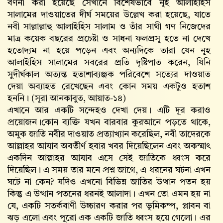
বর্ণনা করা হয়েছে সেখানে বিশেষভাবে নূহ আলাইহিস
সালামের দাওয়াতের দীর্ঘ সময়ের উল্লেখ করা হয়েছে, যাতে
নবী সাল্লাল্লাহু আলাইহিস সালাম ও তাঁর সাথী গণ নিজেদের
মাত্র কয়েক বছরের প্রচেষ্টা ও সাধনা ফলপ্রসূ হতে না দেখে
হতোদ্যম না হয়ে পড়েন এবং অন্যদিকে তারা যেন নূহ
আলাইহিস সালামের সবরের প্রতি দৃষ্টিপাত করেন, যিনি
সুদীর্ঘকাল অত্যন্ত হতাশাব্যঞ্জক পরিবেশে সত্যের দাওয়াত
দেয়া অব্যাহত রেখেছেন এবং কোন সময় একটুও হতাশ
হননি। (সূরা আনকাবুত, আয়াত-১৪)
এখানে আর একটি সন্দেহও দেখা দেয়। এটি দূর করাও
প্রয়োজন।কোন ব্যক্তি যখন বারবার কুরআনে পড়তে থাকে,
অমুক জাতি নবীর দাওয়াত প্রত্যাখ্যান করেছিল, নবী তাদেরকে
আল্লাহর আযাব অবতীর্ণ হবার খবর দিয়েছিলেন এবং অকস্মাৎ
একদিন আল্লাহর আযাব এসে সেই জাতিকে ধ্বংস করে
দিয়েছিল। এ সময় তার মনে প্রশ্ন জাগে, এ ধরনের ঘটনা এখন
ঘটে না কেন? যদিও এখনো বিভিন্ন জাতির উত্থান পতন হয়
কিন্তু এ উত্থান পতনের ধরনই আলাদা। এখন তো এমন হয় না
যে, একটি সতর্কবাণী উচ্চারণ করার পর ভূমিকম্প, প্লাবন বা
ঝড় এলো এবং পুরো এক একটি জাতি ধ্বংস হয়ে গেলো। এর