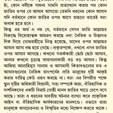
হাঁ, কোন নবীকে সামনা সামনি প্রত্যাখ্যান করার পর কোন
জাতির ওপর যে আযাব আসতো তেমনি ধরনের কোন আযাব
যদি বর্তমানে কোন জাতির ওপর আসে তাহলে তাতেই বরং
অবাক হতে হবে।
কিন্তু এর অর্থ এ নয় যে, বর্তমানে যেসব জাতি আল্লাহর
বিরুদ্ধে বিদ্রোহাত্মক আচরণ করছে এবং নৈতিক ও চিন্তাগত
দিক দিয়ে গোমরাহীতে লিপ্ত হয়েছে, তাদের ওপর আল্লাহর
আযাব আসা বন্ধ হয়ে গেছে। প্রকৃতপক্ষে, এখনো এসব জাতির
ওপর আযাব আসছে। কখনো সতর্ককারী ছোট ছোট আযাব,
আবার কখনো চূড়ান্ত ফায়সালাকারী বড় বড় আযাব। কিন্তু
আম্বিয়া আলাহিমুস সালাম ও আসমানী কিতাবগুলোর মত এ
আযাবগুলোর নৈতিক তাৎপর্যের প্রতি মানুষের দৃষ্টি আকৃষ্ট
করার দায়িত্ব কেউ গ্রহণ করছে না। বরং এর বিপরীত পক্ষে
স্থুল দৃষ্টির অধিকারী বিজ্ঞানী, সত্য সম্পর্কে অজ্ঞ, ঐতিহাসিক ও
দার্শনিকদের একটি বিরাট গোষ্ঠী মানব জাতির ঘাড়ে চেপে বসে
আছে। তারা এ ধরনের যাবতীয় ঘটনার ব্যাখ্যা করে প্রাকৃতিক
আইন বা ঐতিহাসিক কার্যকারণের মানদণ্ডে। এভাবে তারা
মানুষকে অসচেতনতা ও বিস্মৃতির মধ্যে নিক্ষেপ করতে থাকে।