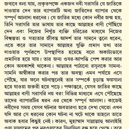
জবাবে বলা যায়, প্রকৃতপক্ষে একজন নবী সরাসরি যে জাতিকে
দাওয়াত দেন তার ব্যাপারটি অন্য জাতিদের ব্যাপার থেকে
সম্পূর্ণ আলাদা ধরনের। যে জাতির মধ্যে কোন নবীর জন্ম হয়,
তিনি সরাসরি তার ভাষায় তার কাছে আল্লাহর বাণী পৌঁছিয়ে
দেন এবং নিজের নিখুঁত ব্যক্তি চরিত্রের মাধ্যমে নিজের
বিশ্বস্ততা ও সত্যতার জীবন্ত আদর্শ তার সামনে তুলে ধরেন,
এতে করে তার সামানে আল্লাহর যুক্তি প্রমাণ তথা তার
দাওয়াত পূর্ণরূপে উপস্থাপিত হয়েছে বলে অকাট্যভাবে
প্রমাণিত হয়ে যায়। তার জন্য ওযর-আপত্তি পেশ করার আর
কোন অবকাশই থাকেনা। আল্লাহর পাঠানো রসূলকে সামনা-
সামনি অস্বীকার করার পর তার অবস্থা এমন পর্যায়ে এসে
পৌঁছে, যার ফলে ঘটনাস্থলেই তার সম্পর্কে চূড়ান্ত ফয়সালা
হয়ে যাওয়া জরুরী হয়ে পড়ে। পক্ষান্তরে, যেসব জাতির কাছে
আল্লাহর বাণী সরাসরি নয় বরং বিভিন্ন মাধ্যমে এসে পৌঁছেছে
তাদের ব্যাপারটির ধরন এর থেকে সম্পূর্ণ আলাদা। কাজেই
নবীদের সময় যেসব ঘটনার অবতারণা হতে দেখা যেতো এখন
যদি আর সে ধরনের কোন ঘটনা না ঘটে থাকে তাহলে তাতে
অবাক হবার কিছুই নেই। কারণ, মুহাম্মাদ সাল্লাল্লাহু আলাইহি
ওয়া সাল্লামের পর নবুওয়াতের সিলসিলা বন্ধ হয়ে গেছে। তবে