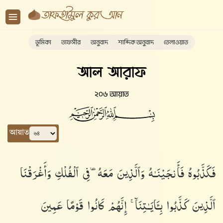
ভূমিকা
তাফসীর
অনুবাদ
শাব্দিক অনুবাদ
তেলাওয়াত
আল আরাফ
২০৬ আয়াত
আয়াত
فَكَذَّبُوهُ فَأَنجَيْنَـٰهُ وَٱلَّذِينَ مَعَهُۥ فِى ٱلْفُلْكِ وَأَغْرَقْنَا
ٱلَّذِينَ كَذَّبُوا۟ بِـَٔايَـٰتِنَآ ۚ إِنَّهُمْ كَانُوا۟ قَوْمًا عَمِينَ