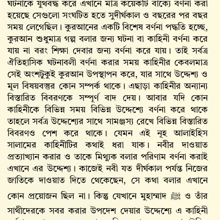
ঘটনাকে যুথবদ্ধ করে এখানে মাত্র কয়েকটি বাক্যে বর্ণনা করা
হয়েছে সেগুলো সংঘটিত হতে সুদীর্ঘকাল ও বছরের পর বছর
সময় লেগেছিল। কুরআনের একটি বিশেষ বর্ণনা পদ্ধতি হচ্ছে,
কুরআন শুধুমাত্র গল্প বলার জন্য ঘটনা বা কাহিনী বর্ণনা করে
যায় না বরং শিক্ষা দেবার জন্য বর্ণনা করে যায়। তাই সর্বত্র
ঐতিহাসিক ঘটনাবলী বর্ণনা করার সময় কাহিনীর কেবলমাত্র
সেই অংশটুকুই কুরআন উপস্থাপন করে, যার সাথে উদ্দেশ্য ও
মূল বিষয়বস্তুর কোন সম্পর্ক থাকে। এছাড়া কাহিনীর অন্যান্য
বিস্তারিত বিবরণকে সম্পূর্ণ বাদ দেয়। আবার যদি কোন
কাহিনীকে বিভিন্ন সময় বিভিন্ন উদ্দেশ্যে বর্ণনা করে থাকে
তাহলে সর্বত্র উদ্দেশ্যের সাথে সামঞ্জস্য রেখে বিভিন্ন বিস্তারিত
বিবরণও পেশ করে থাকে। যেমন এই নূহ আলাইহিস
সালামের কাহিনীটির কথাই ধরা যাক। নবীর দাওয়াত
প্রত্যাখ্যান করার ও তাকে মিথ্যুক বলার পরিণাম বর্ণনা করাই
এখানে এর উদ্দেশ্য। কাজেই নবী যত দীর্ঘকাল পর্যন্ত নিজের
জাতিকে দাওয়াত দিতে থেকেছেন, সে কথা বলার এখানে
কোন প্রয়োজন ছিল না। কিন্তু যেখানে মুহাম্মাদ ﷺ ও তাঁর
সাথীদেরকে সবর করার উপদেশ দেয়ার উদ্দেশ্যে এ কাহিনী