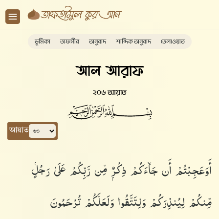
ভূমিকা
তাফসীর
অনুবাদ
শাব্দিক অনুবাদ
তেলাওয়াত
আল আরাফ
২০৬ আয়াত
আয়াত
أَوَعَجِبْتُمْ أَن جَآءَكُمْ ذِكْرٌۭ مِّن رَّبِّكُمْ عَلَىٰ رَجُلٍۢ
مِّنكُمْ لِيُنذِرَكُمْ وَلِتَتَّقُوا۟ وَلَعَلَّكُمْ تُرْحَمُونَ