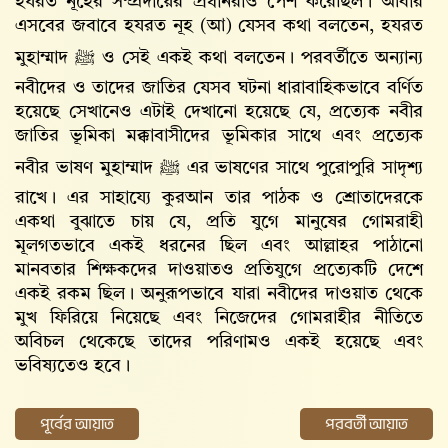
হযরত নূহের সম্প্রদায়ের প্রধানরাও পেশ করেছিল। আবার
এসবের জবাবে হযরত নূহ (আ) যেসব কথা বলতেন, হযরত
মুহাম্মাদ ﷺ ও সেই একই কথা বলতেন। পরবর্তীতে অন্যান্য
নবীদের ও তাদের জাতির যেসব ঘটনা ধারাবাহিকভাবে বর্ণিত
হয়েছে সেখানেও এটাই দেখানো হয়েছে যে, প্রত্যেক নবীর
জাতির ভূমিকা মক্কাবাসীদের ভূমিকার সাথে এবং প্রত্যেক
নবীর ভাষণ মুহাম্মাদ ﷺ এর ভাষণের সাথে পুরোপুরি সাদৃশ্য
রাখে। এর সাহায্যে কুরআন তার পাঠক ও শ্রোতাদেরকে
একথা বুঝাতে চায় যে, প্রতি যুগে মানুষের গোমরাহী
মূলগতভাবে একই ধরনের ছিল এবং আল্লাহর পাঠানো
মানবতার শিক্ষকদের দাওয়াতও প্রতিযুগে প্রত্যেকটি দেশে
একই রকম ছিল। অনুরূপভাবে যারা নবীদের দাওয়াত থেকে
মুখ ফিরিয়ে নিয়েছে এবং নিজেদের গোমরাহীর নীতিতে
অবিচল থেকেছে তাদের পরিণামও একই হয়েছে এবং
ভবিষ্যতেও হবে।
পূর্বের আয়াত
পরবর্তী আয়াত