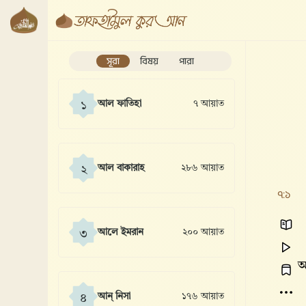
সূরা
বিষয়
পারা
আল ফাতিহা
৭ আয়াত
১
আল বাকারাহ
২৮৬ আয়াত
২
৭:১
আলে ইমরান
২০০ আয়াত
৩
আ
আন্ নিসা
১৭৬ আয়াত
৪