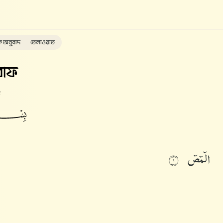
ক অনুবাদ
তেলাওয়াত
াফ
ত
الٓمٓصٓ
١