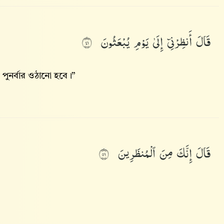
قَالَ
أَنظِرْنِىٓ
إِلَىٰ
يَوْمِ
يُبْعَثُونَ
١٤
ুনর্বার ওঠানো হবে।”
قَالَ
إِنَّكَ
مِنَ
ٱلْمُنظَرِينَ
١٥