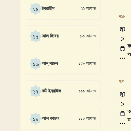
ইবরাহীম
৫২ আয়াত
১৪
৭:৬
আল হিজর
৯৯ আয়াত
১৫
ক
প
আন্ নাহল
১২৮ আয়াত
১৬
৭:৭
বনী ইসরাঈল
১১১ আয়াত
১৭
ত
আল কাহফ
১১০ আয়াত
১৮
ন