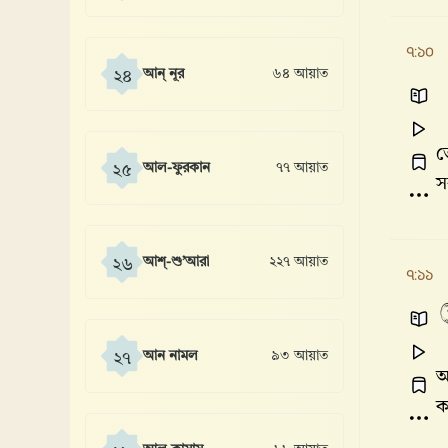
৭:১০
আন্ নূর
৬৪ আয়াত
২৪
ত
আল-ফুরকান
৭৭ আয়াত
২৫
স
আশ্-শু’আরা
২২৭ আয়াত
২৬
৭:১১
আন নামল
৯৩ আয়াত
২৭
আ
ক