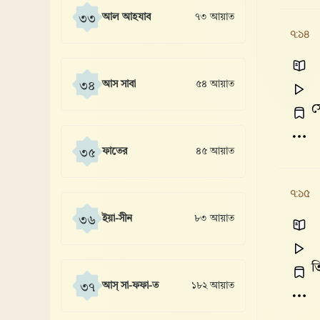
আল আহযাব
৭৩ আয়াত
৩৩
৭:১৪
আস সাবা
৫৪ আয়াত
৩৪
স
ফাতের
৪৫ আয়াত
৩৫
৭:১৫
ইয়া-সীন
৮৩ আয়াত
৩৬
ত
আস্ সা-ফফা-ত
১৮২ আয়াত
৩৭