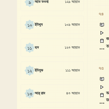
আত তওবা
১২৯ আয়াত
৯
৭:৪
ইউনুস
১০৯ আয়াত
১০
ক
ত
হুদ
১২৩ আয়াত
১১
৭:৫
ইউসুফ
১১১ আয়াত
১২
আ
আর্ রাদ
৪৩ আয়াত
১৩
জ