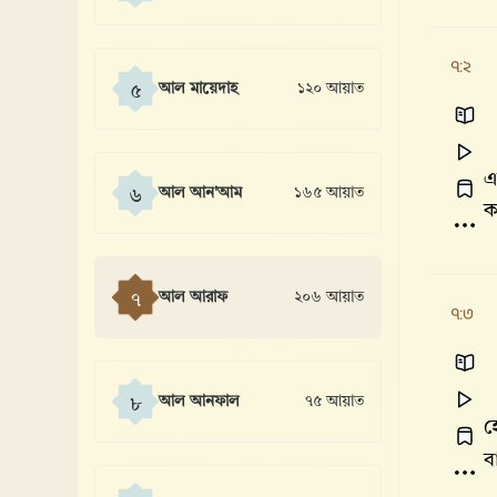
৭:২
আল মায়েদাহ
১২০ আয়াত
৫
এ
আল আন'আম
১৬৫ আয়াত
৬
ক
আল আরাফ
২০৬ আয়াত
৭
৭:৩
আল আনফাল
৭৫ আয়াত
৮
হ
ব