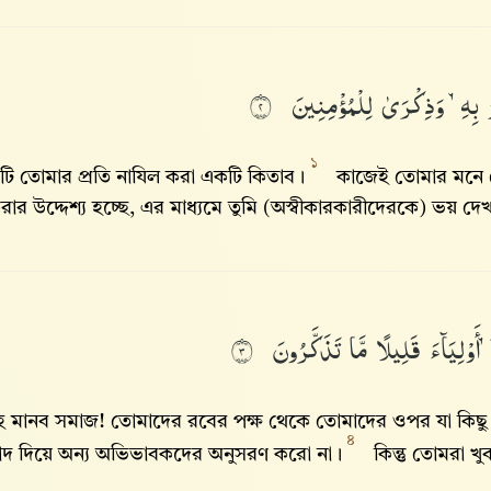
َ
بِهِۦ
وَذِكْرَىٰ
لِلْمُؤْمِنِينَ
٢
১
টি তোমার প্রতি নাযিল করা একটি কিতাব।
কাজেই তোমার মনে 
রার উদ্দেশ্য হচ্ছে, এর মাধ্যমে তুমি (অস্বীকারকারীদেরকে) ভয় দ
ٓ
أَوْلِيَآءَ
قَلِيلًا
مَّا
تَذَكَّرُونَ
٣
ে মানব সমাজ! তোমাদের রবের পক্ষ থেকে তোমাদের ওপর যা কিছ
৪
াদ দিয়ে অন্য অভিভাবকদের অনুসরণ করো না।
কিন্তু তোমরা