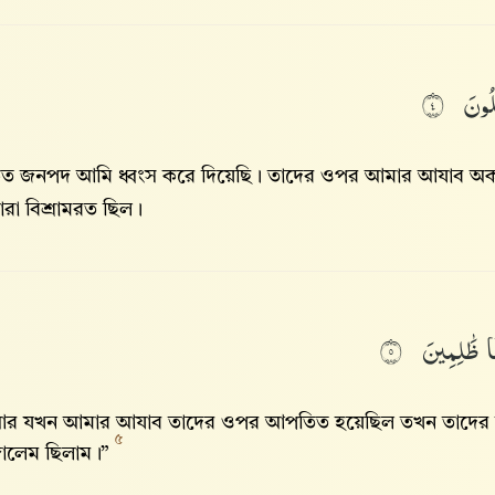
ِلُونَ
٤
ত জনপদ আমি ধ্বংস করে দিয়েছি। তাদের ওপর আমার আযাব অকস্ম
ারা বিশ্রামরত ছিল।
َا
ظَٰلِمِينَ
٥
র যখন আমার আযাব তাদের ওপর আপতিত হয়েছিল তখন তাদের মুখ
৫
ালেম ছিলাম।”