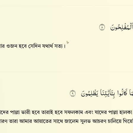
ٱلْمُفْلِحُونَ
٨
৮
র ওজন হবে সেদিন যথার্থ সত্য।
مَا
كَانُوا۟
بِـَٔايَٰتِنَا
يَظْلِمُونَ
٩
াদের পাল্লা ভারী হবে তারাই হবে সফলকাম এবং যাদের পাল্লা হালক
ারণ তারা আমার আয়াতের সাথে জালেম সুলভ আচরণ চালিয়ে গিয়