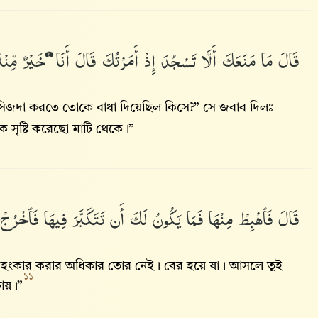
قَالَ
مَا
مَنَعَكَ
أَلَّا
تَسْجُدَ
إِذْ
أَمَرْتُكَ
قَالَ
أَنَا۠
خَيْرٌ
مِّنْ
সিজদা করতে তোকে বাধা দিয়েছিল কিসে?” সে জবাব দিলঃ
 সৃষ্টি করেছো মাটি থেকে।”
قَالَ
فَٱهْبِطْ
مِنْهَا
فَمَا
يَكُونُ
لَكَ
أَن
تَتَكَبَّرَ
فِيهَا
فَٱخْرُج
অহংকার করার অধিকার তোর নেই। বের হয়ে যা। আসলে তুই
১১
চায়।”