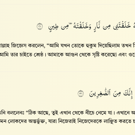
هُ
خَلَقْتَنِى
مِن
نَّارٍ
وَخَلَقْتَهُۥ
مِن
طِينٍ
١٢
ল্লাহ জিজ্ঞেস করলেন, “আমি যখন তোকে হুকুম দিয়েছিলাম তখন 
আমি তার চাইতে শ্রেষ্ঠ। আমাকে আগুন থেকে সৃষ্টি করেছো এবং ওকে
ْ
إِنَّكَ
مِنَ
ٱلصَّٰغِرِينَ
١٣
িনি বললেনঃ “ঠিক আছে, তুই এখান থেকে নীচে নেমে যা। এখানে 
মন লোকদের অন্তর্ভুক্ত, যারা নিজেরাই নিজেদেরকে লাঞ্ছিত করতে 