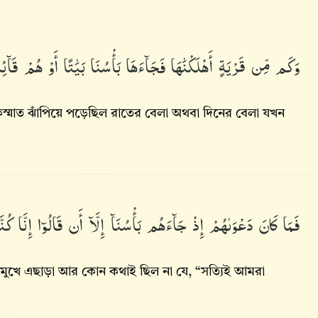
وَكَم
مِّن
قَرْيَةٍ
أَهْلَكْنَٰهَا
فَجَآءَهَا
بَأْسُنَا
بَيَٰتًا
أَوْ
هُمْ
قَآئ
াত ঝাঁপিয়ে পড়েছিল রাতের বেলা অথবা দিনের বেলা যখন
فَمَا
كَانَ
دَعْوَىٰهُمْ
إِذْ
جَآءَهُم
بَأْسُنَآ
إِلَّآ
أَن
قَالُوٓا۟
إِنَّا
كُنّ
ে এছাড়া আর কোন কথাই ছিল না যে, “সত্যিই আমরা