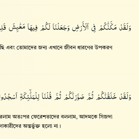
وَلَقَدْ
مَكَّنَّٰكُمْ
فِى
ٱلْأَرْضِ
وَجَعَلْنَا
لَكُمْ
فِيهَا
مَعَٰيِشَ
قَلِ
রেছি এবং তোমাদের জন্য এখানে জীবন ধারণের উপকরণ
।
وَلَقَدْ
خَلَقْنَٰكُمْ
ثُمَّ
صَوَّرْنَٰكُمْ
ثُمَّ
قُلْنَا
لِلْمَلَٰٓئِكَةِ
ٱسْجُدُوا
ান করলাম অতঃপর ফেরেশতাদের বললাম, আদমকে সিজদা
কারীদের অন্তর্ভুক্ত হলো না।