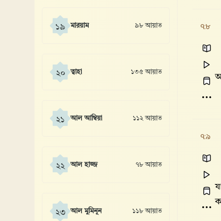
৭:৮
মারয়াম
৯৮ আয়াত
১৯
ত্বাহা
১৩৫ আয়াত
২০
আ
আল আম্বিয়া
১১২ আয়াত
২১
৭:৯
আল হাজ্জ
৭৮ আয়াত
২২
য
ক
আল মুমিনূন
১১৮ আয়াত
২৩