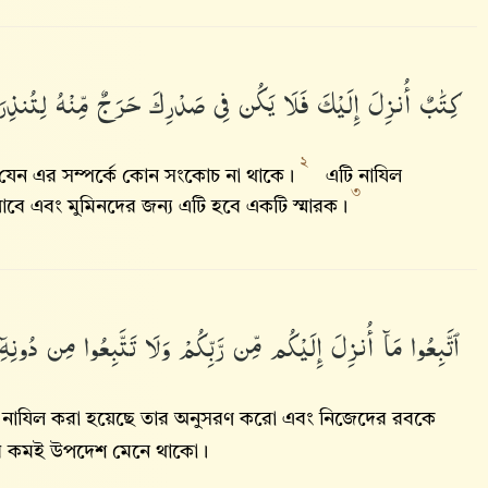
كِتَٰبٌ
أُنزِلَ
إِلَيْكَ
فَلَا
يَكُن
فِى
صَدْرِكَ
حَرَجٌ
مِّنْهُ
لِتُنذِر
২
যেন এর সম্পর্কে কোন সংকোচ না থাকে।
এটি নাযিল
৩
েখাবে এবং মুমিনদের জন্য এটি হবে একটি স্মারক।
ٱتَّبِعُوا۟
مَآ
أُنزِلَ
إِلَيْكُم
مِّن
رَّبِّكُمْ
وَلَا
تَتَّبِعُوا۟
مِن
دُونِهِۦ
ু নাযিল করা হয়েছে তার অনুসরণ করো এবং নিজেদের রবকে
 খুব কমই উপদেশ মেনে থাকো।