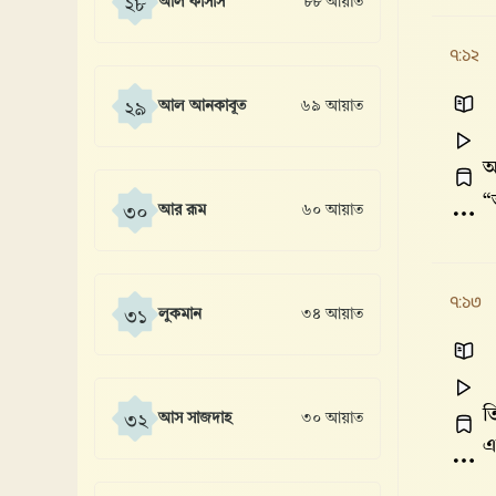
আল কাসাস
৮৮ আয়াত
২৮
৭:১২
আল আনকাবূত
৬৯ আয়াত
২৯
আ
“
আর রূম
৬০ আয়াত
৩০
৭:১৩
লুকমান
৩৪ আয়াত
৩১
ত
আস সাজদাহ
৩০ আয়াত
৩২
এ