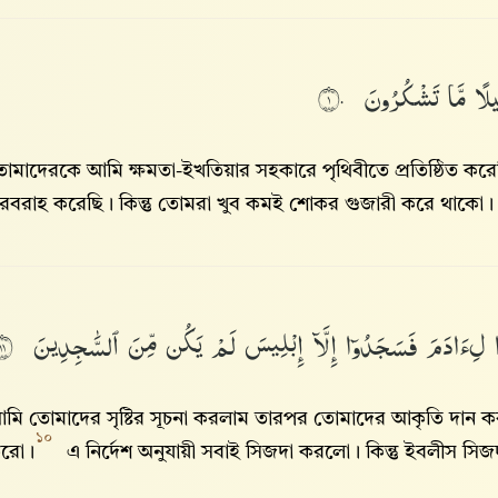
يلًا
مَّا
تَشْكُرُونَ
١٠
োমাদেরকে আমি ক্ষমতা-ইখতিয়ার সহকারে পৃথিবীতে প্রতিষ্ঠিত ক
রবরাহ করেছি। কিন্তু তোমরা খুব কমই শোকর গুজারী করে থাকো
۟
لِءَادَمَ
فَسَجَدُوٓا۟
إِلَّآ
إِبْلِيسَ
لَمْ
يَكُن
مِّنَ
ٱلسَّٰجِدِينَ
١١
মি তোমাদের সৃষ্টির সূচনা করলাম তারপর তোমাদের আকৃতি দ
১০
রো।
এ নির্দেশ অনুযায়ী সবাই সিজদা করলো। কিন্তু ইবলীস সিজদা