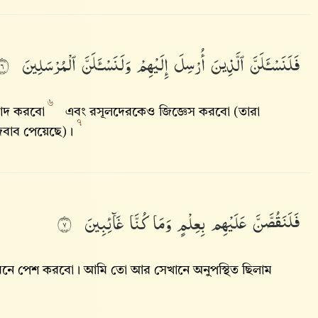
فَلَنَسْـَٔلَنَّ
ٱلَّذِينَ
أُرْسِلَ
إِلَيْهِمْ
وَلَنَسْـَٔلَنَّ
ٱلْمُرْسَلِينَ
٦
৬
বাদ করবো
এবং রসূলদেরকেও জিজ্ঞেস করবো (তারা
৭
জবাব পেয়েছে) ।
فَلَنَقُصَّنَّ
عَلَيْهِم
بِعِلْمٍ
وَمَا
كُنَّا
غَآئِبِينَ
٧
সামনে পেশ করবো। আমি তো আর সেখানে অনুপস্থিত ছিলাম