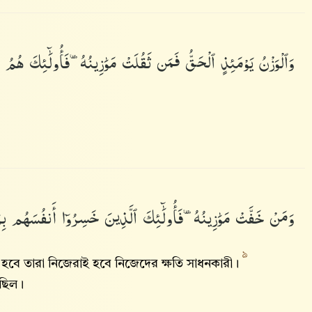
وَٱلْوَزْنُ
يَوْمَئِذٍ
ٱلْحَقُّ
فَمَن
ثَقُلَتْ
مَوَٰزِينُهُۥ
فَأُو۟لَٰٓئِكَ
هُمُ
وَمَنْ
خَفَّتْ
مَوَٰزِينُهُۥ
فَأُو۟لَٰٓئِكَ
ٱلَّذِينَ
خَسِرُوٓا۟
أَنفُسَهُم
بِ
৯
া হবে তারা নিজেরাই হবে নিজেদের ক্ষতি সাধনকারী।
েছিল।