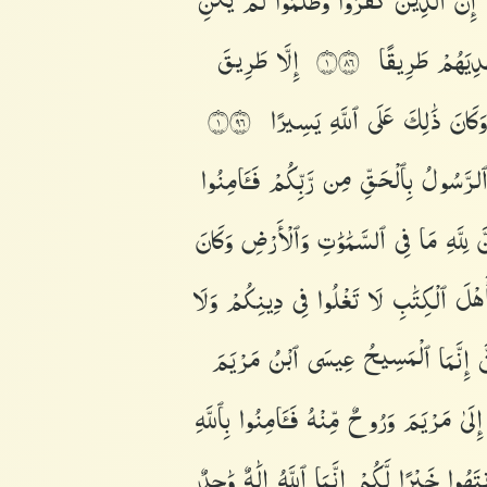
إِنَّ
ٱلَّذِينَ
كَفَرُوا۟
وَظَلَمُوا۟
لَمْ
يَكُنِ
هْدِيَهُمْ
طَرِيقًا
إِلَّا
طَرِيقَ
١٦٨
وَكَانَ
ذَٰلِكَ
عَلَى
ٱللَّهِ
يَسِيرًا
١٦٩
لرَّسُولُ
بِٱلْحَقِّ
مِن
رَّبِّكُمْ
فَـَٔامِنُوا۟
نَّ
لِلَّهِ
مَا
فِى
ٱلسَّمَٰوَٰتِ
وَٱلْأَرْضِ
وَكَانَ
ٓأَهْلَ
ٱلْكِتَٰبِ
لَا
تَغْلُوا۟
فِى
دِينِكُمْ
وَلَا
َّ
إِنَّمَا
ٱلْمَسِيحُ
عِيسَى
ٱبْنُ
مَرْيَمَ
إِلَىٰ
مَرْيَمَ
وَرُوحٌ
مِّنْهُ
فَـَٔامِنُوا۟
بِٱللَّهِ
تَهُوا۟
خَيْرًا
لَّكُمْ
إِنَّمَا
ٱللَّهُ
إِلَٰهٌ
وَٰحِدٌ