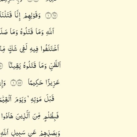
وَقَوْلِهِمْ
إِنَّا
قَتَلْنَ
١٥٦
ٱللَّهِ
وَمَا
قَتَلُوهُ
وَمَا
صَلَ
ٱخْتَلَفُوا۟
فِيهِ
لَفِى
شَكٍّ
مِّن
ٱلظَّنِّ
وَمَا
قَتَلُوهُ
يَقِينًۢا
٧
عَزِيزًا
حَكِيمًا
وَإ
١٥٨
قَبْلَ
مَوْتِهِۦ
وَيَوْمَ
ٱلْقِيَٰ
فَبِظُلْمٍ
مِّنَ
ٱلَّذِينَ
هَادُوا۟
وَبِصَدِّهِمْ
عَن
سَبِيلِ
ٱللَّه