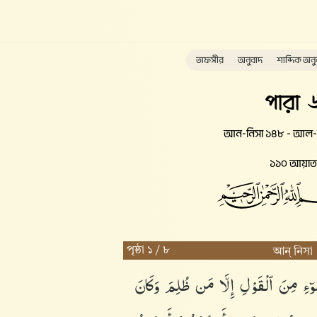
তাফসীর
অনুবাদ
শাব্দিক অনু
পারা 
আন-নিসা ১৪৮ - আল-ম
১১০ আয়াত
পৃষ্ঠা ১ / ৮
আন্ নিসা
ُوٓءِ
مِنَ
ٱلْقَوْلِ
إِلَّا
مَن
ظُلِمَ
وَكَانَ