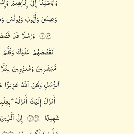
وَأَوْحَيْنَآ
إِلَىٰٓ
إِبْرَٰهِيمَ
وَإِس
وَعِيسَىٰ
وَأَيُّوبَ
وَيُونُسَ
وَه
وَرُسُلًا
قَدْ
قَصَصْ
١٦٣
نَقْصُصْهُمْ
عَلَيْكَ
وَكَلَّمَ
مُّبَشِّرِينَ
وَمُنذِرِينَ
لِئَلَّ
ٱلرُّسُلِ
وَكَانَ
ٱللَّهُ
عَزِيزًا
حَ
أَنزَلَ
إِلَيْكَ
أَنزَلَهُۥ
بِعِلْم
شَهِيدًا
إِنَّ
ٱلَّذِين
١٦٦