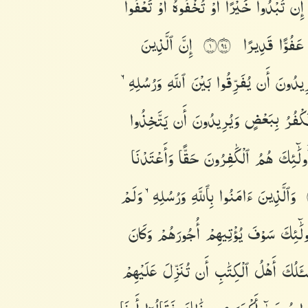
إِن
تُبْدُوا۟
خَيْرًا
أَوْ
تُخْفُوهُ
أَوْ
تَعْفُوا۟
عَفُوًّا
قَدِيرًا
إِنَّ
ٱلَّذِينَ
١٤٩
رِيدُونَ
أَن
يُفَرِّقُوا۟
بَيْنَ
ٱللَّهِ
وَرُسُلِهِۦ
َكْفُرُ
بِبَعْضٍ
وَيُرِيدُونَ
أَن
يَتَّخِذُوا۟
و۟لَٰٓئِكَ
هُمُ
ٱلْكَٰفِرُونَ
حَقًّا
وَأَعْتَدْنَا
وَٱلَّذِينَ
ءَامَنُوا۟
بِٱللَّهِ
وَرُسُلِهِۦ
وَلَمْ
و۟لَٰٓئِكَ
سَوْفَ
يُؤْتِيهِمْ
أُجُورَهُمْ
وَكَانَ
ْـَٔلُكَ
أَهْلُ
ٱلْكِتَٰبِ
أَن
تُنَزِّلَ
عَلَيْهِمْ