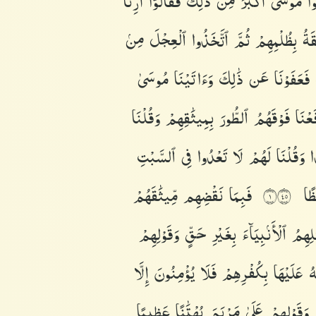
وا۟
مُوسَىٰٓ
أَكْبَرَ
مِن
ذَٰلِكَ
فَقَالُوٓا۟
أَرِنَا
ِقَةُ
بِظُلْمِهِمْ
ثُمَّ
ٱتَّخَذُوا۟
ٱلْعِجْلَ
مِنۢ
ُ
فَعَفَوْنَا
عَن
ذَٰلِكَ
وَءَاتَيْنَا
مُوسَىٰ
فَعْنَا
فَوْقَهُمُ
ٱلطُّورَ
بِمِيثَٰقِهِمْ
وَقُلْنَا
ًا
وَقُلْنَا
لَهُمْ
لَا
تَعْدُوا۟
فِى
ٱلسَّبْتِ
ظًا
فَبِمَا
نَقْضِهِم
مِّيثَٰقَهُمْ
١٥٤
ْلِهِمُ
ٱلْأَنۢبِيَآءَ
بِغَيْرِ
حَقٍّ
وَقَوْلِهِمْ
َهُ
عَلَيْهَا
بِكُفْرِهِمْ
فَلَا
يُؤْمِنُونَ
إِلَّا
ْ
وَقَوْلِهِمْ
عَلَىٰ
مَرْيَمَ
بُهْتَٰنًا
عَظِيمًا