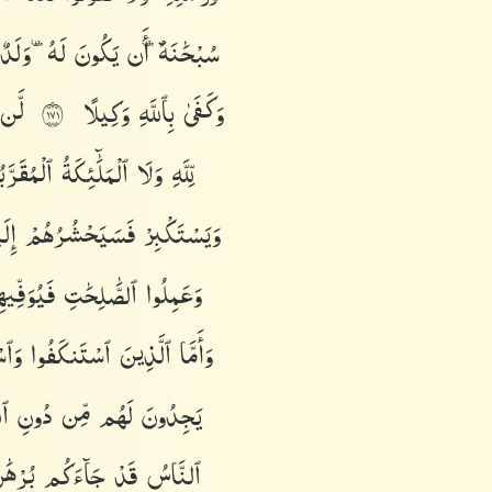
سُبْحَٰنَهُۥٓ
أَن
يَكُونَ
لَهُۥ
وَلَد
وَكَفَىٰ
بِٱللَّهِ
وَكِيلًا
لَّ
١٧١
لِّلَّهِ
وَلَا
ٱلْمَلَٰٓئِكَةُ
ٱلْمُقَرّ
وَيَسْتَكْبِرْ
فَسَيَحْشُرُهُمْ
إِل
وَعَمِلُوا۟
ٱلصَّٰلِحَٰتِ
فَيُوَفِّي
وَأَمَّا
ٱلَّذِينَ
ٱسْتَنكَفُوا۟
وَٱس
يَجِدُونَ
لَهُم
مِّن
دُونِ
ٱل
ٱلنَّاسُ
قَدْ
جَآءَكُم
بُرْهَ