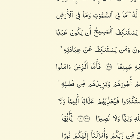
ٌ
لَّهُۥ
مَا
فِى
ٱلسَّمَٰوَٰتِ
وَمَا
فِى
ٱلْأَرْضِ
ن
يَسْتَنكِفَ
ٱلْمَسِيحُ
أَن
يَكُونَ
عَبْدًا
َبُونَ
وَمَن
يَسْتَنكِفْ
عَنْ
عِبَادَتِهِۦ
َيْهِ
جَمِيعًا
فَأَمَّا
ٱلَّذِينَ
ءَامَنُوا۟
١٧٢
هِمْ
أُجُورَهُمْ
وَيَزِيدُهُم
مِّن
فَضْلِهِۦ
ْتَكْبَرُوا۟
فَيُعَذِّبُهُمْ
عَذَابًا
أَلِيمًا
وَلَا
لَّهِ
وَلِيًّا
وَلَا
نَصِيرًا
يَٰٓأَيُّهَا
١٧٣
ٰنٌ
مِّن
رَّبِّكُمْ
وَأَنزَلْنَآ
إِلَيْكُمْ
نُورًا