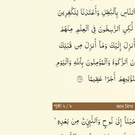
لنَّاسِ
بِٱلْبَٰطِلِ
وَأَعْتَدْنَا
لِلْكَٰفِرِينَ
لَّٰكِنِ
ٱلرَّٰسِخُونَ
فِى
ٱلْعِلْمِ
مِنْهُمْ
ُنزِلَ
إِلَيْكَ
وَمَآ
أُنزِلَ
مِن
قَبْلِكَ
ُونَ
ٱلزَّكَوٰةَ
وَٱلْمُؤْمِنُونَ
بِٱللَّهِ
وَٱلْيَوْمِ
ُؤْتِيهِمْ
أَجْرًا
عَظِيمًا
١٦٢
পৃষ্ঠা ২ / ৮
আন্ নিসা
حَيْنَآ
إِلَىٰ
نُوحٍ
وَٱلنَّبِيِّۦنَ
مِنۢ
بَعْدِهِۦ