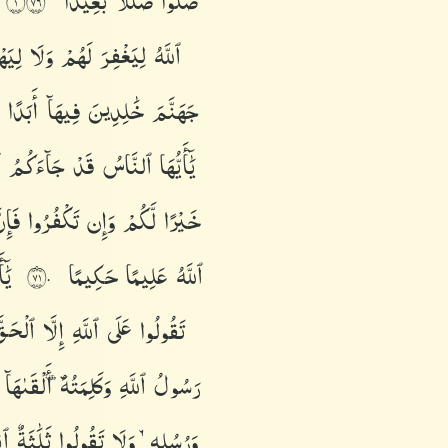
ضَلُّوا۟
ضَلَٰلًۢا
بَعِيدًا
١٦٧
ٱللَّهُ
لِيَغْفِرَ
لَهُمْ
وَلَا
لِيَ
جَهَنَّمَ
خَٰلِدِينَ
فِيهَآ
أَبَدًا
يَٰٓأَيُّهَا
ٱلنَّاسُ
قَدْ
جَآءَكُمُ
ٱ
خَيْرًا
لَّكُمْ
وَإِن
تَكْفُرُوا۟
فَإِ
ٱللَّهُ
عَلِيمًا
حَكِيمًا
يَٰ
١٧٠
تَقُولُوا۟
عَلَى
ٱللَّهِ
إِلَّا
ٱلْحَق
رَسُولُ
ٱللَّهِ
وَكَلِمَتُهُۥٓ
أَلْقَىٰهَآ
وَرُسُلِهِۦ
وَلَا
تَقُولُوا۟
ثَلَٰثَةٌ
ٱن