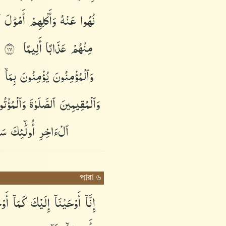
نُهُوا۟
عَنْهُ
وَأَكْلِهِمْ
أَمْوَٰلَ
ٱ
مِنْهُمْ
عَذَابًا
أَلِيمًا
١٦١
وَٱلْمُؤْمِنُونَ
يُؤْمِنُونَ
بِمَآ
أ
وَٱلْمُقِيمِينَ
ٱلصَّلَوٰةَ
وَٱلْمُؤْت
ٱلْءَاخِرِ
أُو۟لَٰٓئِكَ
سَن
পারা ৬
إِنَّآ
أَوْحَيْنَآ
إِلَيْكَ
كَمَآ
أَوْ