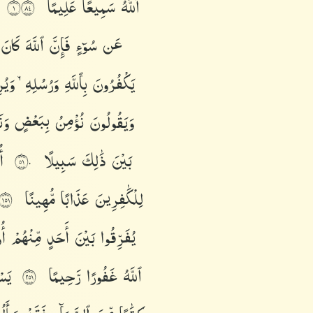
ٱللَّهُ
سَمِيعًا
عَلِيمًا
١٤٨
عَن
سُوٓءٍ
فَإِنَّ
ٱللَّهَ
كَانَ
يَكْفُرُونَ
بِٱللَّهِ
وَرُسُلِهِۦ
وَيُ
وَيَقُولُونَ
نُؤْمِنُ
بِبَعْضٍ
وَن
بَيْنَ
ذَٰلِكَ
سَبِيلًا
أُ
١٥٠
لِلْكَٰفِرِينَ
عَذَابًا
مُّهِينًا
١٥١
يُفَرِّقُوا۟
بَيْنَ
أَحَدٍ
مِّنْهُمْ
أُ
ٱللَّهُ
غَفُورًا
رَّحِيمًا
يَس
١٥٢