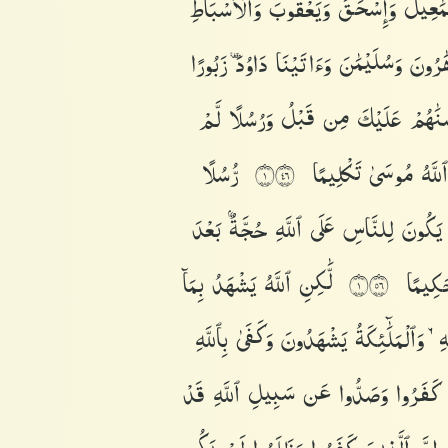
ْمَٰعِيلَ
وَإِسْحَٰقَ
وَيَعْقُوبَ
وَٱلْأَسْبَاطِ
َٰرُونَ
وَسُلَيْمَٰنَ
وَءَاتَيْنَا
دَاوُۥدَ
زَبُورًا
نَٰهُمْ
عَلَيْكَ
مِن
قَبْلُ
وَرُسُلًا
لَّمْ
ٱللَّهُ
مُوسَىٰ
تَكْلِيمًا
رُّسُلًا
١٦٤
ا
يَكُونَ
لِلنَّاسِ
عَلَى
ٱللَّهِ
حُجَّةٌۢ
بَعْدَ
كِيمًا
لَّٰكِنِ
ٱللَّهُ
يَشْهَدُ
بِمَآ
١٦٥
ِهِۦ
وَٱلْمَلَٰٓئِكَةُ
يَشْهَدُونَ
وَكَفَىٰ
بِٱللَّهِ
َ
كَفَرُوا۟
وَصَدُّوا۟
عَن
سَبِيلِ
ٱللَّهِ
قَدْ