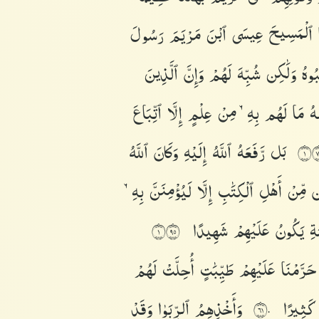
ا
ٱلْمَسِيحَ
عِيسَى
ٱبْنَ
مَرْيَمَ
رَسُولَ
بُوهُ
وَلَٰكِن
شُبِّهَ
لَهُمْ
وَإِنَّ
ٱلَّذِينَ
ْهُ
مَا
لَهُم
بِهِۦ
مِنْ
عِلْمٍ
إِلَّا
ٱتِّبَاعَ
بَل
رَّفَعَهُ
ٱللَّهُ
إِلَيْهِ
وَكَانَ
ٱللَّهُ
١٥
ِن
مِّنْ
أَهْلِ
ٱلْكِتَٰبِ
إِلَّا
لَيُؤْمِنَنَّ
بِهِۦ
مَةِ
يَكُونُ
عَلَيْهِمْ
شَهِيدًا
١٥٩
حَرَّمْنَا
عَلَيْهِمْ
طَيِّبَٰتٍ
أُحِلَّتْ
لَهُمْ
ِ
كَثِيرًا
وَأَخْذِهِمُ
ٱلرِّبَوٰا۟
وَقَدْ
١٦٠