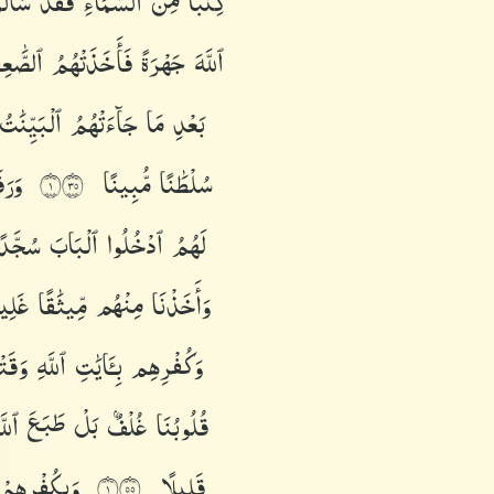
كِتَٰبًا
مِّنَ
ٱلسَّمَآءِ
فَقَدْ
سَأَلُ
ٱللَّهَ
جَهْرَةً
فَأَخَذَتْهُمُ
ٱلصَّٰع
بَعْدِ
مَا
جَآءَتْهُمُ
ٱلْبَيِّنَٰت
سُلْطَٰنًا
مُّبِينًا
وَرَ
١٥٣
لَهُمُ
ٱدْخُلُوا۟
ٱلْبَابَ
سُجَّد
وَأَخَذْنَا
مِنْهُم
مِّيثَٰقًا
غَلِي
وَكُفْرِهِم
بِـَٔايَٰتِ
ٱللَّهِ
وَقَت
قُلُوبُنَا
غُلْفٌۢ
بَلْ
طَبَعَ
ٱللّ
قَلِيلًا
وَبِكُفْرِهِم
١٥٥