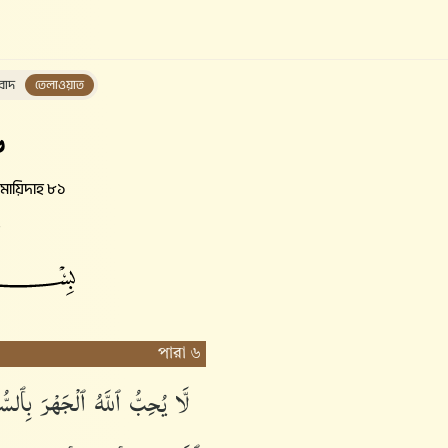
বাদ
তেলাওয়াত
৬
ায়িদাহ ৮১
পারা ৬
لَّا
يُحِبُّ
ٱللَّهُ
ٱلْجَهْرَ
بِٱلسّ