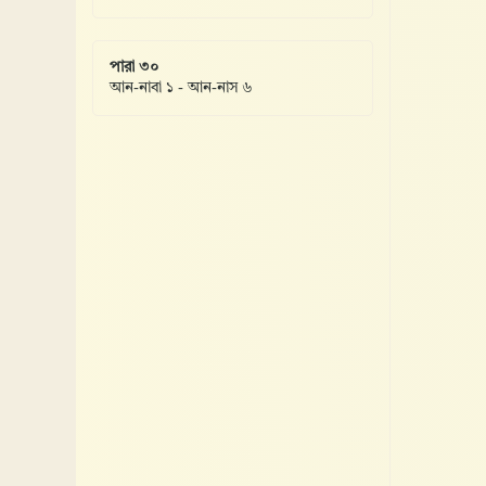
পারা ৩০
আন-নাবা ১ - আন-নাস ৬