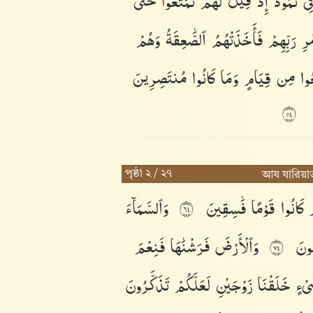
فِى
ثَمُودَ
إِذْ
قِيلَ
لَهُمْ
تَمَتَّعُوا۟
حَتَّىٰ
مْرِ
رَبِّهِمْ
فَأَخَذَتْهُمُ
ٱلصَّٰعِقَةُ
وَهُمْ
ُوا۟
مِن
قِيَامٍ
وَمَا
كَانُوا۟
مُنتَصِرِينَ
٤٥
পৃষ্ঠা ২ / ২৭
আয যারিয়া
مْ
كَانُوا۟
قَوْمًا
فَٰسِقِينَ
وَٱلسَّمَآءَ
٤٦
ُونَ
وَٱلْأَرْضَ
فَرَشْنَٰهَا
فَنِعْمَ
٤٧
ىْءٍ
خَلَقْنَا
زَوْجَيْنِ
لَعَلَّكُمْ
تَذَكَّرُونَ