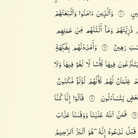
ينٍ
وَٱلَّذِينَ
ءَامَنُوا۟
وَٱتَّبَعَتْهُمْ
٢٠
مْ
ذُرِّيَّتَهُمْ
وَمَآ
أَلَتْنَٰهُم
مِّنْ
عَمَلِهِم
سَبَ
رَهِينٌ
وَأَمْدَدْنَٰهُم
بِفَٰكِهَةٍ
٢١
َتَنَٰزَعُونَ
فِيهَا
كَأْسًا
لَّا
لَغْوٌ
فِيهَا
وَلَا
هِمْ
غِلْمَانٌ
لَّهُمْ
كَأَنَّهُمْ
لُؤْلُؤٌ
مَّكْنُونٌ
َعْضٍ
يَتَسَآءَلُونَ
قَالُوٓا۟
إِنَّا
كُنَّا
٢٥
فَمَنَّ
ٱللَّهُ
عَلَيْنَا
وَوَقَىٰنَا
عَذَابَ
٢٦
قَبْلُ
نَدْعُوهُ
إِنَّهُۥ
هُوَ
ٱلْبَرُّ
ٱلرَّحِيمُ