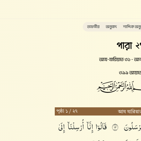
তাফসীর
অনুবাদ
শাব্দিক অনু
পারা ২
আয-যারিয়াত ৩১ - আল
৩৯৯ আয়া
পৃষ্ঠা ১ / ২৭
আয যারিয়া
ُرْسَلُونَ
قَالُوٓا۟
إِنَّآ
أُرْسِلْنَآ
إِلَىٰ
٣١