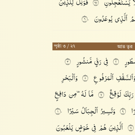
َا
يَسْتَعْجِلُونِ
فَوَيْلٌ
لِّلَّذِينَ
٥٩
هِمُ
ٱلَّذِى
يُوعَدُونَ
٦٠
পৃষ্ঠা ৩ / ২৭
আত তূর
ْطُورٍ
فِى
رَقٍّ
مَّنشُورٍ
٣
٢
َٱلسَّقْفِ
ٱلْمَرْفُوعِ
وَٱلْبَحْرِ
٥
رَبِّكَ
لَوَٰقِعٌ
مَّا
لَهُۥ
مِن
دَافِعٍ
٧
رًا
وَتَسِيرُ
ٱلْجِبَالُ
سَيْرًا
١٠
٩
ٱلَّذِينَ
هُمْ
فِى
خَوْضٍ
يَلْعَبُونَ
١١