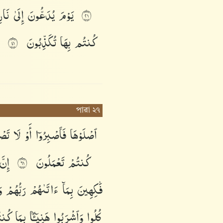
يَوْمَ
يُدَعُّونَ
إِلَىٰ
نَار
١٢
كُنتُم
بِهَا
تُكَذِّبُونَ
١٤
পারা ২৭
ٱصْلَوْهَا
فَٱصْبِرُوٓا۟
أَوْ
لَا
تَصْ
كُنتُمْ
تَعْمَلُونَ
إِنّ
١٦
فَٰكِهِينَ
بِمَآ
ءَاتَىٰهُمْ
رَبُّهُمْ
و
كُلُوا۟
وَٱشْرَبُوا۟
هَنِيٓـًٔۢا
بِمَا
كُنت