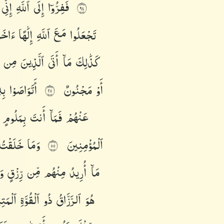
فَفِرُّوٓا۟
إِلَى
ٱللَّهِ
إِنِّ
٤٩
تَجْعَلُوا۟
مَعَ
ٱللَّهِ
إِلَٰهًا
ءَاخَ
كَذَٰلِكَ
مَآ
أَتَى
ٱلَّذِينَ
مِن
أَوْ
مَجْنُونٌ
أَتَوَاصَوْا۟
بِ
٥٢
عَنْهُمْ
فَمَآ
أَنتَ
بِمَلُومٍ
ٱلْمُؤْمِنِينَ
وَمَا
خَلَقْت
٥٥
مَآ
أُرِيدُ
مِنْهُم
مِّن
رِّزْقٍ
وَ
هُوَ
ٱلرَّزَّاقُ
ذُو
ٱلْقُوَّةِ
ٱلْمَت