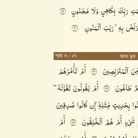
ْمَتِ
رَبِّكَ
بِكَاهِنٍ
وَلَا
مَجْنُونٍ
٢٩
َرَبَّصُ
بِهِۦ
رَيْبَ
ٱلْمَنُونِ
٣٠
পৃষ্ঠা ৫ / ২৭
আত তূর
ِّنَ
ٱلْمُتَرَبِّصِينَ
أَمْ
تَأْمُرُهُمْ
٣١
ْمٌ
طَاغُونَ
أَمْ
يَقُولُونَ
تَقَوَّلَهُۥ
٣٢
تُوا۟
بِحَدِيثٍ
مِّثْلِهِۦٓ
إِن
كَانُوا۟
صَٰدِقِينَ
ِ
شَىْءٍ
أَمْ
هُمُ
ٱلْخَٰلِقُونَ
أَمْ
٣٥