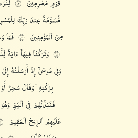
قَوْمٍ
مُّجْرِمِينَ
لِنُرْ
٣٢
مُّسَوَّمَةً
عِندَ
رَبِّكَ
لِلْمُسْر
مِنَ
ٱلْمُؤْمِنِينَ
فَمَا
وَج
٣٥
وَتَرَكْنَا
فِيهَآ
ءَايَةً
لِّل
٣٦
وَفِى
مُوسَىٰٓ
إِذْ
أَرْسَلْنَٰهُ
إِلَىٰ
بِرُكْنِهِۦ
وَقَالَ
سَٰحِرٌ
أَوْ
فَنَبَذْنَٰهُمْ
فِى
ٱلْيَمِّ
وَهُوَ
عَلَيْهِمُ
ٱلرِّيحَ
ٱلْعَقِيمَ
٤١