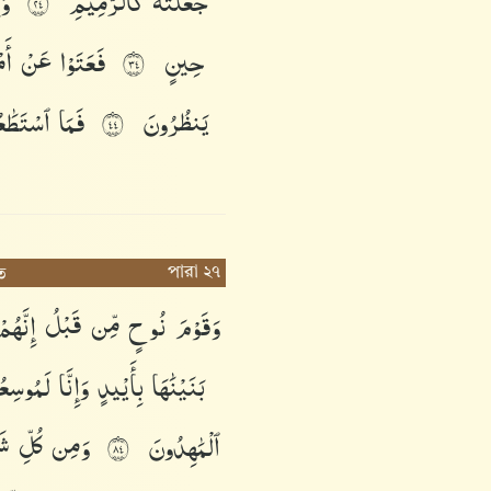
جَعَلَتْهُ
كَٱلرَّمِيمِ
وَ
٤٢
حِينٍ
فَعَتَوْا۟
عَنْ
أَ
٤٣
يَنظُرُونَ
فَمَا
ٱسْتَطَٰع
٤٤
পারা ২৭
ত
وَقَوْمَ
نُوحٍ
مِّن
قَبْلُ
إِنَّهُ
بَنَيْنَٰهَا
بِأَيْي۟دٍ
وَإِنَّا
لَمُوسِع
ٱلْمَٰهِدُونَ
وَمِن
كُلِّ
شَ
٤٨