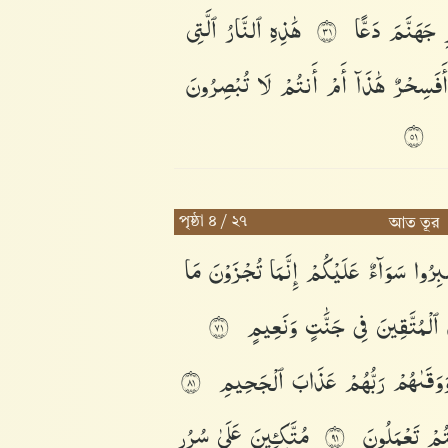
ِ
جَهَنَّمَ
دَعًّا
هَٰذِهِ
ٱلنَّارُ
ٱلَّتِى
١٣
أَفَسِحْرٌ
هَٰذَآ
أَمْ
أَنتُمْ
لَا
تُبْصِرُونَ
١٥
পৃষ্ঠা ৪ / ২৭
আত তূর
بِرُوا۟
سَوَآءٌ
عَلَيْكُمْ
إِنَّمَا
تُجْزَوْنَ
مَا
َ
ٱلْمُتَّقِينَ
فِى
جَنَّٰتٍ
وَنَعِيمٍ
١٧
َوَقَىٰهُمْ
رَبُّهُمْ
عَذَابَ
ٱلْجَحِيمِ
١٨
ُمْ
تَعْمَلُونَ
مُتَّكِـِٔينَ
عَلَىٰ
سُرُرٍ
١٩