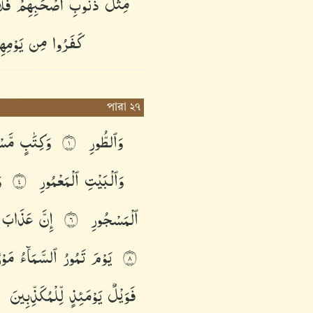
مِّثْلَ
ذَنُوبِ
أَصْحَٰبِهِمْ
فَل
كَفَرُوا۟
مِن
يَوْمِ
পারা ২৭
وَٱلطُّورِ
وَكِتَٰبٍ
مَّس
١
وَٱلْبَيْتِ
ٱلْمَعْمُورِ
و
٤
ٱلْمَسْجُورِ
إِنَّ
عَذَابَ
٦
يَوْمَ
تَمُورُ
ٱلسَّمَآءُ
مَوْ
٨
فَوَيْلٌ
يَوْمَئِذٍ
لِّلْمُكَذِّبِينَ