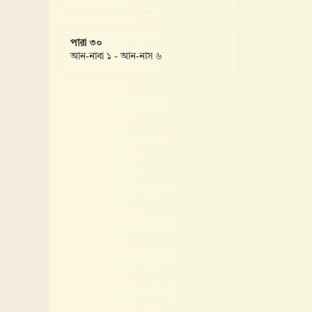
পারা ৩০
আন-নাবা ১ - আন-নাস ৬