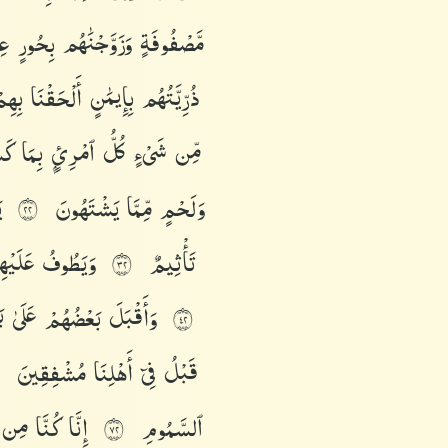
مَّصْفُوفَةٍ
وَزَوَّجْنَٰهُم
بِحُورٍ
عِ
ذُرِّيَّتُهُم
بِإِيمَٰنٍ
أَلْحَقْنَا
بِهِ
مِّن
شَىْءٍ
كُلُّ
ٱمْرِئٍۭ
بِمَا
كَ
وَلَحْمٍ
مِّمَّا
يَشْتَهُونَ
ي
٢٢
تَأْثِيمٌ
وَيَطُوفُ
عَلَيْ
٢٣
وَأَقْبَلَ
بَعْضُهُمْ
عَلَىٰ
ب
٢٤
قَبْلُ
فِىٓ
أَهْلِنَا
مُشْفِقِينَ
ٱلسَّمُومِ
إِنَّا
كُنَّا
مِن
٢٧