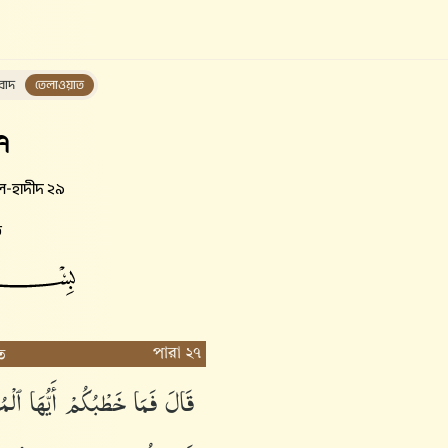
বাদ
তেলাওয়াত
৭
-হাদীদ ২৯
ত
পারা ২৭
ত
قَالَ
فَمَا
خَطْبُكُمْ
أَيُّهَا
ٱلْم