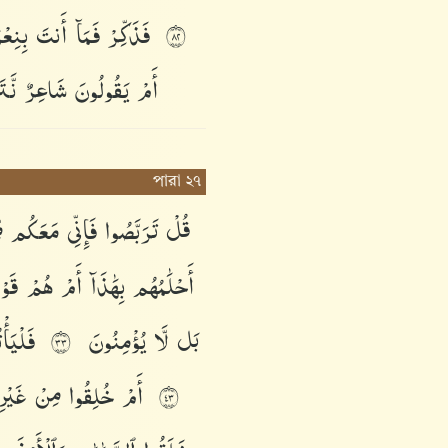
فَذَكِّرْ
فَمَآ
أَنتَ
بِنِع
٢٨
أَمْ
يَقُولُونَ
شَاعِرٌ
نَّت
পারা ২৭
قُلْ
تَرَبَّصُوا۟
فَإِنِّى
مَعَكُم
م
أَحْلَٰمُهُم
بِهَٰذَآ
أَمْ
هُمْ
قَو
بَل
لَّا
يُؤْمِنُونَ
فَلْيَأْ
٣٣
أَمْ
خُلِقُوا۟
مِنْ
غَيْر
٣٤