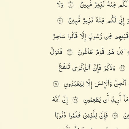
ى
لَكُم
مِّنْهُ
نَذِيرٌ
مُّبِينٌ
وَلَا
٥٠
رَ
إِنِّى
لَكُم
مِّنْهُ
نَذِيرٌ
مُّبِينٌ
٥١
قَبْلِهِم
مِّن
رَّسُولٍ
إِلَّا
قَالُوا۟
سَاحِرٌ
هِۦ
بَلْ
هُمْ
قَوْمٌ
طَاغُونَ
فَتَوَلَّ
٥٣
وَذَكِّرْ
فَإِنَّ
ٱلذِّكْرَىٰ
تَنفَعُ
٥٤
ُ
ٱلْجِنَّ
وَٱلْإِنسَ
إِلَّا
لِيَعْبُدُونِ
٥٦
مَآ
أُرِيدُ
أَن
يُطْعِمُونِ
إِنَّ
ٱللَّهَ
٥٧
ِينُ
فَإِنَّ
لِلَّذِينَ
ظَلَمُوا۟
ذَنُوبًا
٥٨