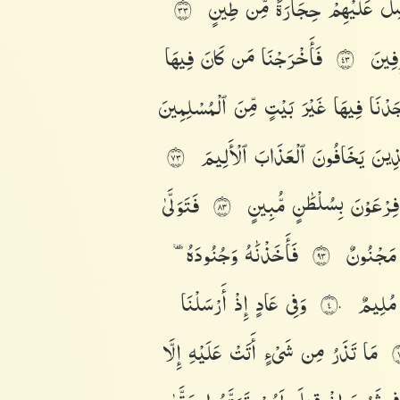
سِلَ
عَلَيْهِمْ
حِجَارَةً
مِّن
طِينٍ
٣٣
ِفِينَ
فَأَخْرَجْنَا
مَن
كَانَ
فِيهَا
٣٤
َدْنَا
فِيهَا
غَيْرَ
بَيْتٍ
مِّنَ
ٱلْمُسْلِمِينَ
َّذِينَ
يَخَافُونَ
ٱلْعَذَابَ
ٱلْأَلِيمَ
٣٧
فِرْعَوْنَ
بِسُلْطَٰنٍ
مُّبِينٍ
فَتَوَلَّىٰ
٣٨
مَجْنُونٌ
فَأَخَذْنَٰهُ
وَجُنُودَهُۥ
٣٩
مُلِيمٌ
وَفِى
عَادٍ
إِذْ
أَرْسَلْنَا
٤٠
مَا
تَذَرُ
مِن
شَىْءٍ
أَتَتْ
عَلَيْهِ
إِلَّا