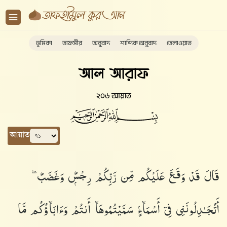
ভূমিকা
তাফসীর
অনুবাদ
শাব্দিক অনুবাদ
তেলাওয়াত
আল আরাফ
২০৬ আয়াত
আয়াত
قَالَ قَدْ وَقَعَ عَلَيْكُم مِّن رَّبِّكُمْ رِجْسٌۭ وَغَضَبٌ ۖ
أَتُجَـٰدِلُونَنِى فِىٓ أَسْمَآءٍۢ سَمَّيْتُمُوهَآ أَنتُمْ وَءَابَآؤُكُم مَّا