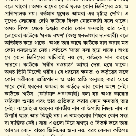
বলে থাকো। অথচ তাদের কেউ মূলত কোন জিনিসের স্রষ্টা ও
প্রতিপালক নয়। বর্তমান যুগেও আমরা এর দৃষ্টান্ত দেখি। এ
যুগেও লোকেরা দেখি কাউকে বিপদ মোচনকারী বলে থাকে।
অথচ বিপদ থেকে উদ্ধার করার কোন ক্ষমতাই তার নেই।
লোকেরা কাউকে 'গনজ বখশ' (গুপ্ত ধনভাণ্ডার দানকারী) বলে
অভিহিত করে থাকে। অথচ তার কাছে কাউকে দান করার মত
কোন ধনভাণ্ডার নেই। কাউকে 'দাতা' বলা হয়ে থাকে। অথচ
সে কোন জিনিসের মালিকই নয় যে, কাউকে দান করতে
পারবে। কাউকে 'গরীব নওয়াজ' আখ্যা দেয়া হয়ে থাকে।
অথচ তিনি নিজেই গরীব। যে ধরনের ক্ষমতা ও কর্তৃত্বের ফলে
কোন গরীবকে প্রতিপালন ও তার প্রতি অনুগ্রহ করা যেতে
পারে সেই ধরনের ক্ষমতা ও কর্তৃত্বে তার কোন অংশ নেই।
কাউকে 'গউস' (ফরিয়াদ শ্রবণকারী) বলা হয় অথচ কারোর
ফরিয়াদ শুনার এবং তার প্রতিকার করার কোন ক্ষমতাই তার
নেই। কাজেই এ ধরনের যাবতীয় নাম বা উপাধি নিছক নাম বা
উপাধি ছাড়া আর কিছুই নয়। এ নামগুলোর পিছনে কোন সত্তা
বা ব্যক্তিত্ব নেই। যারা এগুলো নিয়ে ঝগড়া ও বিতর্ক করে তারা
আসলে কোন বাস্তব জিনিসের জন্য নয়, বরং কেবল কতিপয়