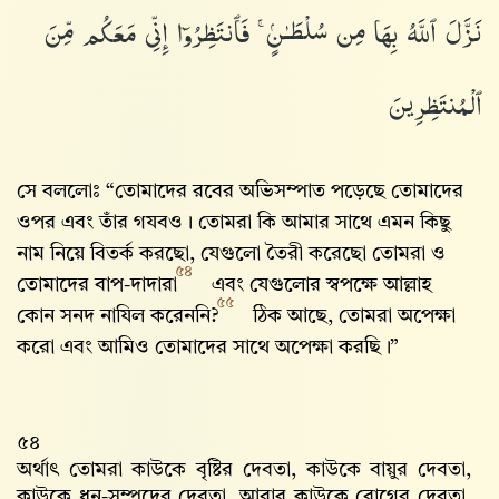
نَزَّلَ ٱللَّهُ بِهَا مِن سُلْطَـٰنٍۢ ۚ فَٱنتَظِرُوٓا۟ إِنِّى مَعَكُم مِّنَ
ٱلْمُنتَظِرِينَ
সে বললোঃ “তোমাদের রবের অভিসম্পাত পড়েছে তোমাদের
ওপর এবং তাঁর গযবও। তোমরা কি আমার সাথে এমন কিছু
নাম নিয়ে বিতর্ক করছো, যেগুলো তৈরী করেছো তোমরা ও
৫৪
তোমাদের বাপ-দাদারা
এবং যেগুলোর স্বপক্ষে আল্লাহ‌
৫৫
কোন সনদ নাযিল করেননি?
ঠিক আছে, তোমরা অপেক্ষা
করো এবং আমিও তোমাদের সাথে অপেক্ষা করছি।”
৫৪
অর্থাৎ তোমরা কাউকে বৃষ্টির দেবতা, কাউকে বায়ুর দেবতা,
কাউকে ধন-সম্পদের দেবতা, আবার কাউকে রোগের দেবতা,