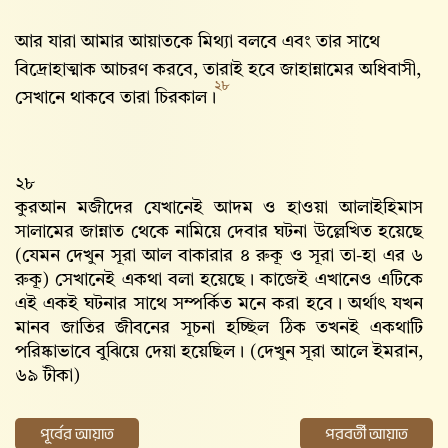
আর যারা আমার আয়াতকে মিথ্যা বলবে এবং তার সাথে
বিদ্রোহাত্মাক আচরণ করবে, তারাই হবে জাহান্নামের অধিবাসী,
২৮
সেখানে থাকবে তারা চিরকাল।
২৮
কুরআন মজীদের যেখানেই আদম ও হাওয়া আলাইহিমাস
সালামের জান্নাত থেকে নামিয়ে দেবার ঘটনা উল্লেখিত হয়েছে
(যেমন দেখুন সূরা আল বাকারার ৪ রুকূ ও সূরা তা-হা এর ৬
রুকূ) সেখানেই একথা বলা হয়েছে। কাজেই এখানেও এটিকে
এই একই ঘটনার সাথে সম্পর্কিত মনে করা হবে। অর্থাৎ যখন
মানব জাতির জীবনের সূচনা হচ্ছিল ঠিক তখনই একথাটি
পরিষ্কাভাবে বুঝিয়ে দেয়া হয়েছিল। (দেখুন সূরা আলে ইমরান,
৬৯ টীকা)
পূর্বের আয়াত
পরবর্তী আয়াত