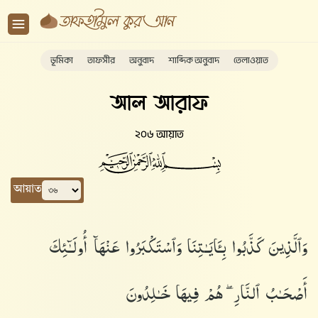
ভূমিকা
তাফসীর
অনুবাদ
শাব্দিক অনুবাদ
তেলাওয়াত
আল আরাফ
২০৬ আয়াত
আয়াত
وَٱلَّذِينَ كَذَّبُوا۟ بِـَٔايَـٰتِنَا وَٱسْتَكْبَرُوا۟ عَنْهَآ أُو۟لَـٰٓئِكَ
أَصْحَـٰبُ ٱلنَّارِ ۖ هُمْ فِيهَا خَـٰلِدُونَ