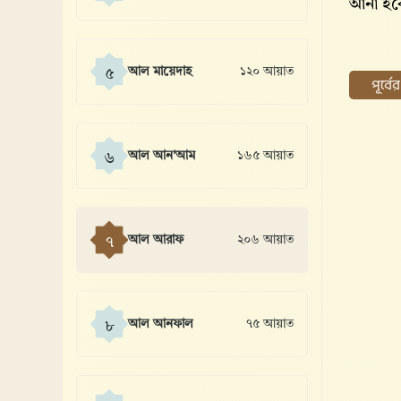
আনা হব
আল মায়েদাহ
১২০ আয়াত
৫
পূর্ব
আল আন'আম
১৬৫ আয়াত
৬
আল আরাফ
২০৬ আয়াত
৭
আল আনফাল
৭৫ আয়াত
৮