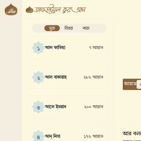
সূরা
বিষয়
পারা
আল ফাতিহা
৭ আয়াত
১
আল বাকারাহ
২৮৬ আয়াত
২
আয়াত
আলে ইমরান
২০০ আয়াত
৩
আর বলল
আন্ নিসা
১৭৬ আয়াত
৪