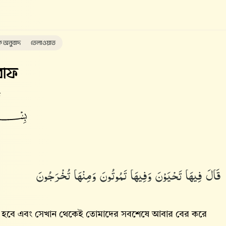
ক অনুবাদ
তেলাওয়াত
াফ
ত
قَالَ فِيهَا تَحْيَوْنَ وَفِيهَا تَمُوتُونَ وَمِنْهَا تُخْرَجُونَ
হবে এবং সেখান থেকেই তোমাদের সবশেষে আবার বের করে