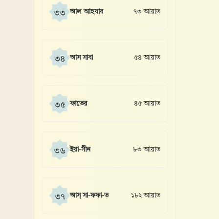
আল আহযাব
৭৩ আয়াত
৩৩
আস সাবা
৫৪ আয়াত
৩৪
ফাতের
৪৫ আয়াত
৩৫
ইয়া-সীন
৮৩ আয়াত
৩৬
আস্ সা-ফফা-ত
১৮২ আয়াত
৩৭