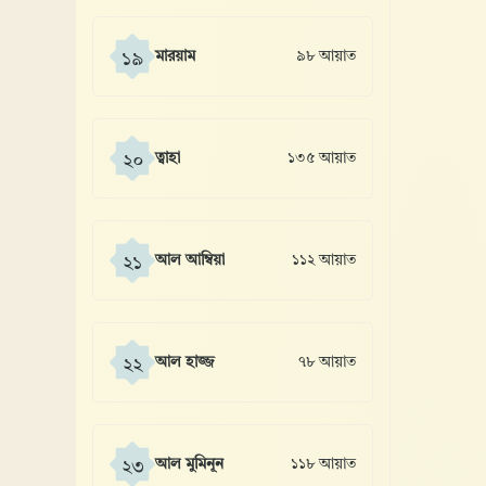
মারয়াম
৯৮ আয়াত
১৯
ত্বাহা
১৩৫ আয়াত
২০
আল আম্বিয়া
১১২ আয়াত
২১
আল হাজ্জ
৭৮ আয়াত
২২
আল মুমিনূন
১১৮ আয়াত
২৩