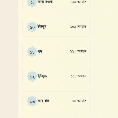
আত তওবা
১২৯ আয়াত
৯
ইউনুস
১০৯ আয়াত
১০
হুদ
১২৩ আয়াত
১১
ইউসুফ
১১১ আয়াত
১২
আর্ রাদ
৪৩ আয়াত
১৩