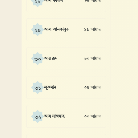
আল কাসাস
৮৮ আয়াত
২৮
আল আনকাবূত
৬৯ আয়াত
২৯
আর রূম
৬০ আয়াত
৩০
লুকমান
৩৪ আয়াত
৩১
আস সাজদাহ
৩০ আয়াত
৩২