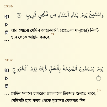
৫০:৪১
وَٱسْتَمِعْ
يَوْمَ
يُنَادِ
ٱلْمُنَادِ
مِن
مَّكَانٍ
قَرِيبٍ
٤١
আর শোনো যেদিন আহ্বানকারী (প্রত্যেক মানুষের) নিকট
৫২
স্থান থেকে আহ্বান করবে,
৫০:৪২
يَوْمَ
يَسْمَعُونَ
ٱلصَّيْحَةَ
بِٱلْحَقِّ
ذَٰلِكَ
يَوْمُ
ٱلْخُرُوجِ
٤٢
৫৩
যেদিন সকলে হাশরের কোলাহল ঠিকমত শুনতে পাবে,
সেদিনটি হবে কবর থেকে মৃতদের বেরুবার দিন।