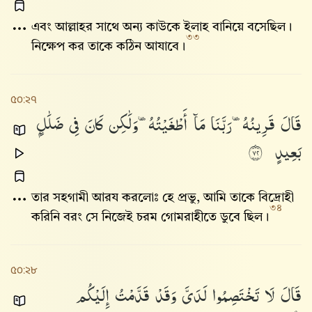
এবং আল্লাহর সাথে অন্য কাউকে ইলাহ বানিয়ে বসেছিল।
৩৩
নিক্ষেপ কর তাকে কঠিন আযাবে।
৫০:২৭
قَالَ
قَرِينُهُۥ
رَبَّنَا
مَآ
أَطْغَيْتُهُۥ
وَلَٰكِن
كَانَ
فِى
ضَلَٰلٍۭ
بَعِيدٍ
٢٧
তার সহগামী আরয করলোঃ হে প্রভু, আমি তাকে বিদ্রোহী
৩৪
করিনি বরং সে নিজেই চরম গোমরাহীতে ডুবে ছিল।
৫০:২৮
قَالَ
لَا
تَخْتَصِمُوا۟
لَدَىَّ
وَقَدْ
قَدَّمْتُ
إِلَيْكُم