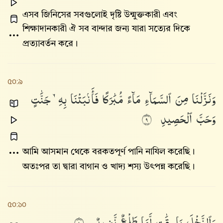
এসব জিনিসের সবগুলোই দৃষ্টি উন্মুক্তকারী এবং
শিক্ষাদানকারী ঐ সব বান্দার জন্য যারা সত্যের দিকে
প্রত্যাবর্তন করে।
৫০:৯
وَنَزَّلْنَا
مِنَ
ٱلسَّمَآءِ
مَآءً
مُّبَٰرَكًا
فَأَنۢبَتْنَا
بِهِۦ
جَنَّٰتٍ
وَحَبَّ
ٱلْحَصِيدِ
٩
আমি আসমান থেকে বরকতপূর্ণ পানি নাযিল করেছি।
অতঃপর তা দ্বারা বাগান ও খাদ্য শস্য উৎপন্ন করেছি।
৫০:১০
وَٱلنَّخْلَ
بَاسِقَٰتٍ
لَّهَا
طَلْعٌ
نَّضِيدٌ
١٠