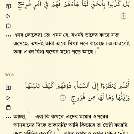
بَلْ
كَذَّبُوا۟
بِٱلْحَقِّ
لَمَّا
جَآءَهُمْ
فَهُمْ
فِىٓ
أَمْرٍ
مَّرِيجٍ
٥
এসব লোকেরা তো এমন যে, যখনই তাদের কাছে সত্য
এসেছে, তখনই তারা তাকে মিথ্যা মনে করেছে। এ কারণেই
৫
তারা এখন দ্বিধা-দ্বন্দ্বের মধ্যে পড়ে আছে।
৫০:৬
أَفَلَمْ
يَنظُرُوٓا۟
إِلَى
ٱلسَّمَآءِ
فَوْقَهُمْ
كَيْفَ
بَنَيْنَٰهَا
وَزَيَّنَّٰهَا
وَمَا
لَهَا
مِن
فُرُوجٍ
٦
৬
আচ্ছা,
এরা কি কখনো এদের মাথার ওপরের
আসমানের দিকে তাকায়নি? আমি কিভাবে তা তৈরী করেছি
৭
এবং সজ্জিত করেছি।
তাতে কোথাও কোন ফাটল নেই।