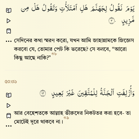
يَوْمَ
نَقُولُ
لِجَهَنَّمَ
هَلِ
ٱمْتَلَأْتِ
وَتَقُولُ
هَلْ
مِن
مَّزِيدٍ
٣٠
সেদিনের কথা স্মরণ করো, যখন আমি জাহান্নামকে জিজ্ঞেস
করবো যে, তোমার পেট কি ভরেছে? সে বলবে, “আরো
৩৮
কিছু আছে নাকি?”
৫০:৩১
وَأُزْلِفَتِ
ٱلْجَنَّةُ
لِلْمُتَّقِينَ
غَيْرَ
بَعِيدٍ
٣١
আর বেহেশতকে আল্লাহ‌ ভীরুদের নিকটতর করা হবে- তা
৩৯
মোটেই দূরে থাকবে না।