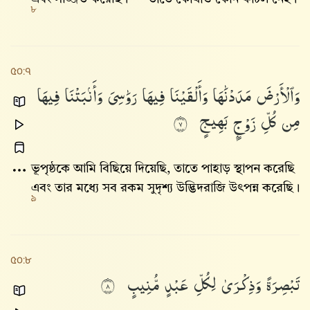
৮
৫০:৭
وَٱلْأَرْضَ
مَدَدْنَٰهَا
وَأَلْقَيْنَا
فِيهَا
رَوَٰسِىَ
وَأَنۢبَتْنَا
فِيهَا
مِن
كُلِّ
زَوْجٍۭ
بَهِيجٍ
٧
ভূপৃ‌ষ্ঠকে আমি বিছিয়ে দিয়েছি, তাতে পাহাড় স্থাপন করেছি
এবং তার মধ্যে সব রকম সুদৃশ্য উদ্ভিদরাজি উৎপন্ন করেছি।
৯
৫০:৮
تَبْصِرَةً
وَذِكْرَىٰ
لِكُلِّ
عَبْدٍ
مُّنِيبٍ
٨