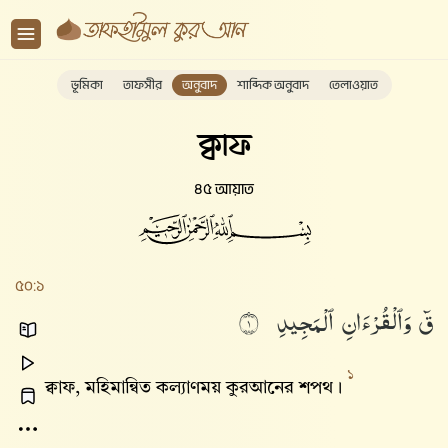
ভূমিকা
তাফসীর
অনুবাদ
শাব্দিক অনুবাদ
তেলাওয়াত
ক্বাফ
৪৫ আয়াত
৫০:১
قٓ
وَٱلْقُرْءَانِ
ٱلْمَجِيدِ
١
১
ক্বাফ, মহিমান্বিত কল্যাণময় কুরআনের শপথ।