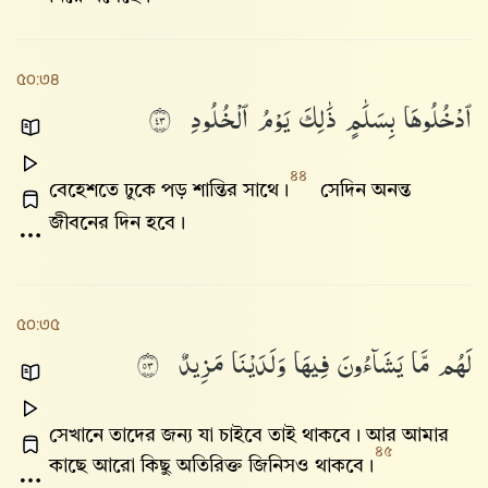
৫০:৩৪
ٱدْخُلُوهَا
بِسَلَٰمٍ
ذَٰلِكَ
يَوْمُ
ٱلْخُلُودِ
٣٤
৪৪
বেহেশতে ঢুকে পড় শান্তির সাথে।
সেদিন অনন্ত
জীবনের দিন হবে।
৫০:৩৫
لَهُم
مَّا
يَشَآءُونَ
فِيهَا
وَلَدَيْنَا
مَزِيدٌ
٣٥
সেখানে তাদের জন্য যা চাইবে তাই থাকবে। আর আমার
৪৫
কাছে আরো কিছু অতিরিক্ত জিনিসও থাকবে।