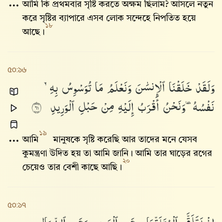
আমি কি প্রথমবার সৃষ্টি করতে অক্ষম ছিলাম? আসলে নতুন
করে সৃষ্টির ব্যাপারে এসব লোক সন্দেহে নিপতিত হয়ে
১৮
আছে।
৫০:১৬
وَلَقَدْ
خَلَقْنَا
ٱلْإِنسَٰنَ
وَنَعْلَمُ
مَا
تُوَسْوِسُ
بِهِۦ
نَفْسُهُۥ
وَنَحْنُ
أَقْرَبُ
إِلَيْهِ
مِنْ
حَبْلِ
ٱلْوَرِيدِ
١٦
১৯
আমি
মানুষকে সৃষ্টি করেছি আর তাদের মনে যেসব
কুমন্ত্রণা উদিত হয় তা আমি জানি। আমি তার ঘাড়ের রগের
২০
চেয়েও তার বেশী কাছে আছি।
৫০:১৭