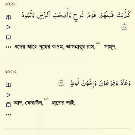
৫০:১২
كَذَّبَتْ
قَبْلَهُمْ
قَوْمُ
نُوحٍ
وَأَصْحَٰبُ
ٱلرَّسِّ
وَثَمُودُ
١٢
১২
এদের আগে নূহের কওম, আসহাবুর রাস,
সামূদ,
৫০:১৩
وَعَادٌ
وَفِرْعَوْنُ
وَإِخْوَٰنُ
لُوطٍ
١٣
১৩
আদ, ফেরাউন,
লূতের ভাই,