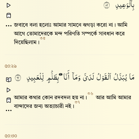
بِٱلْوَعِيدِ
٢٨
জবাবে বলা হলোঃ আমার সামনে ঝগড়া করো না। আমি
আগে তোমাদেরকে মন্দ পরিণতি সম্পর্কে সাবধান করে
৩৫
দিয়েছিলাম।
৫০:২৯
مَا
يُبَدَّلُ
ٱلْقَوْلُ
لَدَىَّ
وَمَآ
أَنَا۠
بِظَلَّٰمٍ
لِّلْعَبِيدِ
٢٩
৩৬
আমার কথার কোন রদবদল হয় না।
আর আমি আমার
৩৭
বান্দাদের জন্য অত্যাচারী নই।
৫০:৩০