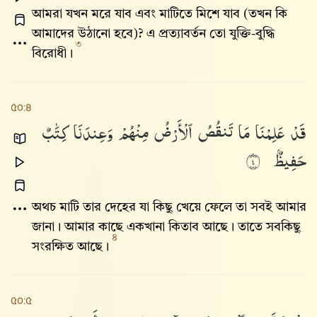
আমরা যখন মরে যাব এবং মাটিতে মিশে যাব (তখন কি
আমাদের উঠানো হবে)? এ প্রত্যাবর্তন তো যুক্তি-বুদ্ধি
৩
বিরোধী।
৫০:৪
قَدْ
عَلِمْنَا
مَا
تَنقُصُ
ٱلْأَرْضُ
مِنْهُمْ
وَعِندَنَا
كِتَٰبٌ
حَفِيظٌۢ
٤
অথচ মাটি তার দেহের যা কিছু খেয়ে ফেলে তা সবই আমার
জানা। আমার কাছে একখানা কিতাব আছে। তাতে সবকিছু
৪
সংরক্ষিত আছে।
৫০:৫