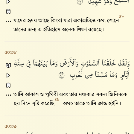
ٱلسَّمْعَ
وَهُوَ
شَهِيدٌ
٣٧
৪৮
যাদের হৃদয় আছে কিংবা যারা একাগ্রচিত্তে কথা শোনে
তাদের জন্য এ ইতিহাসে অনেক শিক্ষা রয়েছে।
৫০:৩৮
وَلَقَدْ
خَلَقْنَا
ٱلسَّمَٰوَٰتِ
وَٱلْأَرْضَ
وَمَا
بَيْنَهُمَا
فِى
سِتَّةِ
أَيَّامٍ
وَمَا
مَسَّنَا
مِن
لُّغُوبٍ
٣٨
আমি আকাশ ও পৃথিবী এবং তার মধ্যকার সকল জিনিসকে
৪৯
ছয় দিনে সৃষ্টি করেছি
অথচ তাতে আমি ক্লান্ত হইনি।
৫০:৩৯