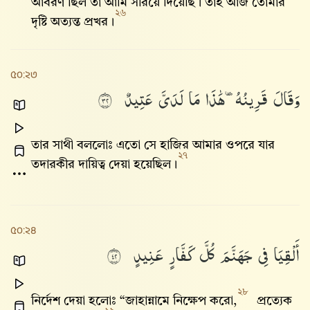
আবরণ ছিল তা আমি সরিয়ে দিয়েছি। তাই আজ তোমার
২৬
দৃষ্টি অত্যন্ত প্রখর।
৫০:২৩
وَقَالَ
قَرِينُهُۥ
هَٰذَا
مَا
لَدَىَّ
عَتِيدٌ
٢٣
তার সাথী বললোঃ এতো সে হাজির আমার ওপরে যার
২৭
তদারকীর দায়িত্ব দেয়া হয়েছিল।
৫০:২৪
أَلْقِيَا
فِى
جَهَنَّمَ
كُلَّ
كَفَّارٍ
عَنِيدٍ
٢٤
২৮
নির্দেশ দেয়া হলোঃ “জাহান্নামে নিক্ষেপ করো,
প্রত্যেক