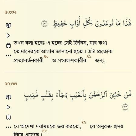
৫০:৩২
هَٰذَا
مَا
تُوعَدُونَ
لِكُلِّ
أَوَّابٍ
حَفِيظٍ
٣٢
তখন বলা হবেঃ এ হচ্ছে সেই জিনিস, যার কথা
তোমাদেরকে আগাম জানানো হতো। এটা প্রত্যেক
৪০
৪১
প্রত্যাবর্তনকারী
ও সংরক্ষণকারীর
জন্য,
৫০:৩৩
مَّنْ
خَشِىَ
ٱلرَّحْمَٰنَ
بِٱلْغَيْبِ
وَجَآءَ
بِقَلْبٍ
مُّنِيبٍ
٣٣
৪২
যে অদেখা দয়াময়কে ভয় করতো,
যে অনুরক্ত হৃদয়
৪৩
নিয়ে এসেছে।