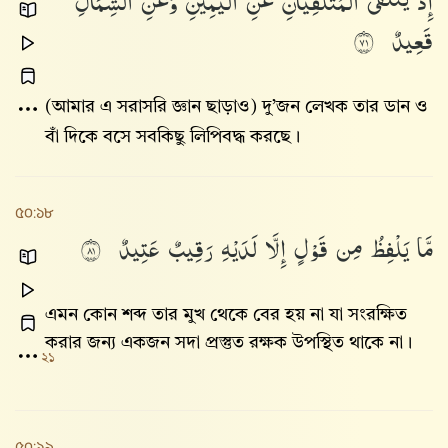
إِذْ
يَتَلَقَّى
ٱلْمُتَلَقِّيَانِ
عَنِ
ٱلْيَمِينِ
وَعَنِ
ٱلشِّمَالِ
قَعِيدٌ
١٧
(আমার এ সরাসরি জ্ঞান ছাড়াও) দু’জন লেখক তার ডান ও
বাঁ দিকে বসে সবকিছু লিপিবদ্ধ করছে।
৫০:১৮
مَّا
يَلْفِظُ
مِن
قَوْلٍ
إِلَّا
لَدَيْهِ
رَقِيبٌ
عَتِيدٌ
١٨
এমন কোন শব্দ তার মুখ থেকে বের হয় না যা সংরক্ষিত
করার জন্য একজন সদা প্রস্তুত রক্ষক উপস্থিত থাকে না।
২১
৫০:১৯