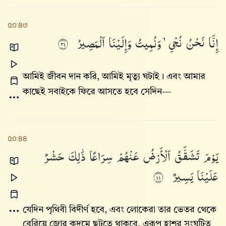
৫০:৪৩
إِنَّا
نَحْنُ
نُحْىِۦ
وَنُمِيتُ
وَإِلَيْنَا
ٱلْمَصِيرُ
٤٣
আমিই জীবন দান করি, আমিই মৃত্যু ঘটাই। এবং আমার
কাছেই সবাইকে ফিরে আসতে হবে সেদিন---
৫০:৪৪
يَوْمَ
تَشَقَّقُ
ٱلْأَرْضُ
عَنْهُمْ
سِرَاعًا
ذَٰلِكَ
حَشْرٌ
عَلَيْنَا
يَسِيرٌ
٤٤
যেদিন পৃথিবী বিদীর্ণ হবে, এবং লোকেরা তার ভেতর থেকে
বেরিয়ে জোর কদমে ছুটতে থাকবে, এরূপ হাশর সংঘটিত