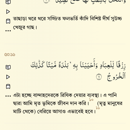
তাছাড়া থরে থরে সজ্জিত ফলভর্তি কাঁদি বিশিষ্ট দীর্ঘ সুউচ্চ
খেজুর গাছ।
৫০:১১
رِّزْقًا
لِّلْعِبَادِ
وَأَحْيَيْنَا
بِهِۦ
بَلْدَةً
مَّيْتًا
كَذَٰلِكَ
ٱلْخُرُوجُ
١١
এটা হচ্ছে বান্দাহদেরকে রিযিক দেয়ার ব্যবস্থা। এ পানি
১০
দ্বারা আমি মৃত ভূমিকে জীবন দান করি।
(মৃতু মানুষের
১১
মাটি থেকে) বেরিয়ে আসাও এভাবেই হবে।