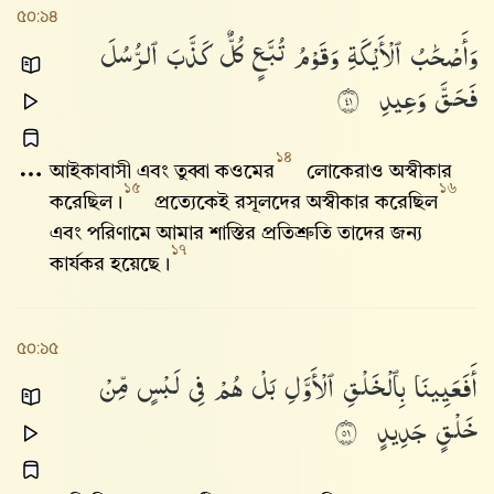
৫০:১৪
وَأَصْحَٰبُ
ٱلْأَيْكَةِ
وَقَوْمُ
تُبَّعٍ
كُلٌّ
كَذَّبَ
ٱلرُّسُلَ
فَحَقَّ
وَعِيدِ
١٤
১৪
আইকাবাসী এবং তুব্বা কওমের
লোকেরাও অস্বীকার
১৫
১৬
করেছিল।
প্রত্যেকেই রসূলদের অস্বীকার করেছিল
এবং পরিণামে আমার শাস্তির প্রতিশ্রুতি তাদের জন্য
১৭
কার্যকর হয়েছে।
৫০:১৫
أَفَعَيِينَا
بِٱلْخَلْقِ
ٱلْأَوَّلِ
بَلْ
هُمْ
فِى
لَبْسٍ
مِّنْ
خَلْقٍ
جَدِيدٍ
١٥