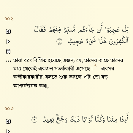
৫০:২
بَلْ
عَجِبُوٓا۟
أَن
جَآءَهُم
مُّنذِرٌ
مِّنْهُمْ
فَقَالَ
ٱلْكَٰفِرُونَ
هَٰذَا
شَىْءٌ
عَجِيبٌ
٢
তারা বরং বিস্মিত হয়েছে এজন্য যে, তাদের কাছে তাদের
২
মধ্য থেকেই একজন সতর্ককারী এসেছে।
এরপর
অস্বীকারকারীরা বলতে শুরু করলো এটা তো বড়
আশ্চর্যজনক কথা,
৫০:৩
أَءِذَا
مِتْنَا
وَكُنَّا
تُرَابًا
ذَٰلِكَ
رَجْعٌۢ
بَعِيدٌ
٣