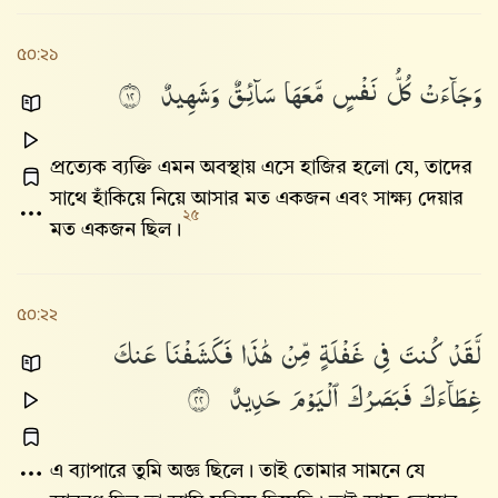
৫০:২১
وَجَآءَتْ
كُلُّ
نَفْسٍ
مَّعَهَا
سَآئِقٌ
وَشَهِيدٌ
٢١
প্রত্যেক ব্যক্তি এমন অবস্থায় এসে হাজির হলো যে, তাদের
সাথে হাঁকিয়ে নিয়ে আসার মত একজন এবং সাক্ষ্য দেয়ার
২৫
মত একজন ছিল।
৫০:২২
لَّقَدْ
كُنتَ
فِى
غَفْلَةٍ
مِّنْ
هَٰذَا
فَكَشَفْنَا
عَنكَ
غِطَآءَكَ
فَبَصَرُكَ
ٱلْيَوْمَ
حَدِيدٌ
٢٢
এ ব্যাপারে তুমি অজ্ঞ ছিলে। তাই তোমার সামনে যে