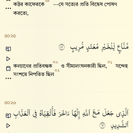
২৯
কট্টর কাফেরকে
---যে সত্যের প্রতি বিদ্বেষ পোষণ
করতো,
৫০:২৫
مَّنَّاعٍ
لِّلْخَيْرِ
مُعْتَدٍ
مُّرِيبٍ
٢٥
৩০
৩১
কল্যাণের প্রতিবন্ধক
ও সীমালংঘনকারী ছিল,
সন্দেহ
৩২
সংশয়ে নিপতিত ছিল
৫০:২৬
ٱلَّذِى
جَعَلَ
مَعَ
ٱللَّهِ
إِلَٰهًا
ءَاخَرَ
فَأَلْقِيَاهُ
فِى
ٱلْعَذَابِ
ٱلشَّدِيدِ
٢٦