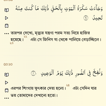
وَجَآءَتْ
سَكْرَةُ
ٱلْمَوْتِ
بِٱلْحَقِّ
ذَٰلِكَ
مَا
كُنتَ
مِنْهُ
تَحِيدُ
١٩
তারপর দেখো, মৃত্যুর যন্ত্রণা পরম সত্য নিয়ে হাজির
২২
হয়েছে।
এটা সে জিনিস যা থেকে পালিয়ে বেড়াচ্ছিলে।
২৩
৫০:২০
وَنُفِخَ
فِى
ٱلصُّورِ
ذَٰلِكَ
يَوْمُ
ٱلْوَعِيدِ
٢٠
২৪
এরপর শিংগায় ফুৎকার দেয়া হলো।
এটা সেদিন যার
ভয় তোমাদের দেখানো হতো।