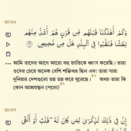
৫০:৩৬
وَكَمْ
أَهْلَكْنَا
قَبْلَهُم
مِّن
قَرْنٍ
هُمْ
أَشَدُّ
مِنْهُم
بَطْشًا
فَنَقَّبُوا۟
فِى
ٱلْبِلَٰدِ
هَلْ
مِن
مَّحِيصٍ
٣٦
আমি তাদের আগে আরো বহু জাতিকে ধ্বংস করেছি। তারা
ওদের চেয়ে অনেক বেশি শক্তিধর ছিল এবং তারা সারা
৪৬
দুনিয়ার দেশগুলো তন্ন তন্ন করে ঘুরেছে।
অথচ তারা কি
৪৭
কোন আশ্রয়স্থল পেলো?
৫০:৩৭
إِنَّ
فِى
ذَٰلِكَ
لَذِكْرَىٰ
لِمَن
كَانَ
لَهُۥ
قَلْبٌ
أَوْ
أَلْقَى