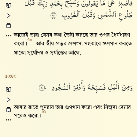
فَٱصْبِرْ
عَلَىٰ
مَا
يَقُولُونَ
وَسَبِّحْ
بِحَمْدِ
رَبِّكَ
قَبْلَ
طُلُوعِ
ٱلشَّمْسِ
وَقَبْلَ
ٱلْغُرُوبِ
٣٩
কাজেই তারা যেসব কথা তৈরী করছে তার ওপর ধৈর্যধারণ
৫০
করো।
আর স্বীয় প্রভুর প্রশংসা সহকারে গুণগান করতে
থাকো সূর্যোদয় ও সুর্যাস্তের আগে,
৫০:৪০
وَمِنَ
ٱلَّيْلِ
فَسَبِّحْهُ
وَأَدْبَٰرَ
ٱلسُّجُودِ
٤٠
আবার রাতে পুনরায় তার গুণগান করো এবং সিজ্দা দেয়ার
৫১
পরেও করো।