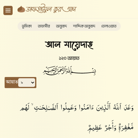
ভূমিকা
তাফসীর
অনুবাদ
শাব্দিক অনুবাদ
তেলাওয়াত
আল মায়েদাহ
১২০ আয়াত
আয়াত
وَعَدَ ٱللَّهُ ٱلَّذِينَ ءَامَنُوا۟ وَعَمِلُوا۟ ٱلصَّـٰلِحَـٰتِ ۙ لَهُم
مَّغْفِرَةٌۭ وَأَجْرٌ عَظِيمٌۭ