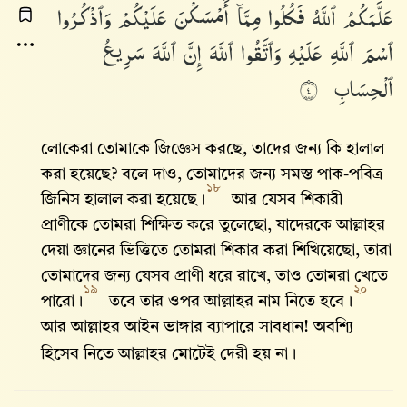
عَلَّمَكُمُ
ٱللَّهُ
فَكُلُوا۟
مِمَّآ
أَمْسَكْنَ
عَلَيْكُمْ
وَٱذْكُرُوا۟
ٱسْمَ
ٱللَّهِ
عَلَيْهِ
وَٱتَّقُوا۟
ٱللَّهَ
إِنَّ
ٱللَّهَ
سَرِيعُ
ٱلْحِسَابِ
٤
লোকেরা তোমাকে জিজ্ঞেস করছে, তাদের জন্য কি হালাল
করা হয়েছে? বলে দাও, তোমাদের জন্য সমস্ত পাক-পবিত্র
১৮
জিনিস হালাল করা হয়েছে।
আর যেসব শিকারী
প্রাণীকে তোমরা শিক্ষিত করে তুলেছো, যাদেরকে আল্লাহর
দেয়া জ্ঞানের ভিত্তিতে তোমরা শিকার করা শিখিয়েছো, তারা
তোমাদের জন্য যেসব প্রাণী ধরে রাখে, তাও তোমরা খেতে
১৯
২০
পারো।
তবে তার ওপর আল্লাহর নাম নিতে হবে।
আর আল্লাহর আইন ভাঙ্গার ব্যাপারে সাবধান! অবশ্যি
হিসেব নিতে আল্লাহর মোটেই দেরী হয় না।