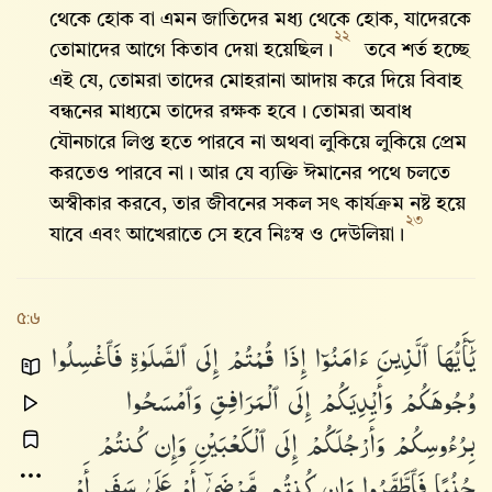
থেকে হোক বা এমন জাতিদের মধ্য থেকে হোক, যাদেরকে
২২
তোমাদের আগে কিতাব দেয়া হয়েছিল।
তবে শর্ত হচ্ছে
এই যে, তোমরা তাদের মোহরানা আদায় করে দিয়ে বিবাহ
বন্ধনের মাধ্যমে তাদের রক্ষক হবে। তোমরা অবাধ
যৌনচারে লিপ্ত হতে পারবে না অথবা লুকিয়ে লুকিয়ে প্রেম
করতেও পারবে না। আর যে ব্যক্তি ঈমানের পথে চলতে
অস্বীকার করবে, তার জীবনের সকল সৎ কার্যক্রম নষ্ট হয়ে
২৩
যাবে এবং আখেরাতে সে হবে নিঃস্ব ও দেউলিয়া।
৫:৬
يَٰٓأَيُّهَا
ٱلَّذِينَ
ءَامَنُوٓا۟
إِذَا
قُمْتُمْ
إِلَى
ٱلصَّلَوٰةِ
فَٱغْسِلُوا۟
وُجُوهَكُمْ
وَأَيْدِيَكُمْ
إِلَى
ٱلْمَرَافِقِ
وَٱمْسَحُوا۟
بِرُءُوسِكُمْ
وَأَرْجُلَكُمْ
إِلَى
ٱلْكَعْبَيْنِ
وَإِن
كُنتُمْ
جُنُبًا
فَٱطَّهَّرُوا۟
وَإِن
كُنتُم
مَّرْضَىٰٓ
أَوْ
عَلَىٰ
سَفَرٍ
أَوْ