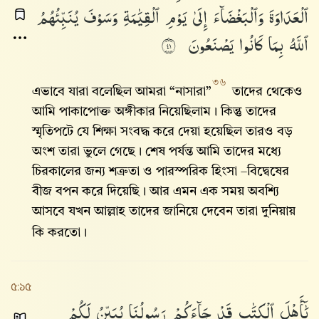
ٱلْعَدَاوَةَ
وَٱلْبَغْضَآءَ
إِلَىٰ
يَوْمِ
ٱلْقِيَٰمَةِ
وَسَوْفَ
يُنَبِّئُهُمُ
ٱللَّهُ
بِمَا
كَانُوا۟
يَصْنَعُونَ
١٤
৩৬
এভাবে যারা বলেছিল আমরা “নাসারা”
তাদের থেকেও
আমি পাকাপোক্ত অঙ্গীকার নিয়েছিলাম। কিন্তু তাদের
স্মৃতিপটে যে শিক্ষা সংবদ্ধ করে দেয়া হয়েছিল তারও বড়
অংশ তারা ভুলে গেছে। শেষ পর্যন্ত আমি তাদের মধ্যে
চিরকালের জন্য শত্রুতা ও পারস্পরিক হিংসা –বিদ্বেষের
বীজ বপন করে দিয়েছি। আর এমন এক সময় অবশ্যি
আসবে যখন আল্লাহ‌ তাদের জানিয়ে দেবেন তারা দুনিয়ায়
কি করতো।
৫:১৫
يَٰٓأَهْلَ
ٱلْكِتَٰبِ
قَدْ
جَآءَكُمْ
رَسُولُنَا
يُبَيِّنُ
لَكُمْ