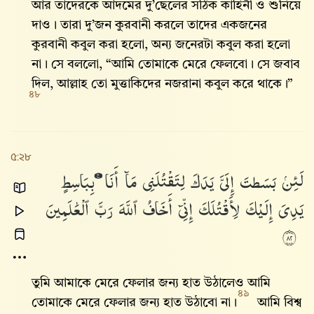
আর তাদেরকে আদমের দু’ছেলের সঠিক কাহিনী ও শুনিয়ে
দাও। তারা দু’জন কুরবানী করলে তাদের একজনের
কুরবানী কবুল করা হলো, অন্য জনেরটা কবুল করা হলো
না। সে বললো, “আমি তোমাকে মেরে ফেলবো। সে জবাব
দিল, আল্লাহ তো মুত্তাকিদের নজরানা কবুল করে থাকে।”
৪৮
৫:২৮
لَئِنۢ
بَسَطتَ
إِلَىَّ
يَدَكَ
لِتَقْتُلَنِى
مَآ
أَنَا۠
بِبَاسِطٍ
يَدِىَ
إِلَيْكَ
لِأَقْتُلَكَ
إِنِّىٓ
أَخَافُ
ٱللَّهَ
رَبَّ
ٱلْعَٰلَمِينَ
٢٨
তুমি আমাকে মেরে ফেলার জন্য হাত উঠালেও আমি
৪৯
তোমাকে মেরে ফেলার জন্য হাত উঠাবো না।
আমি বিশ্ব