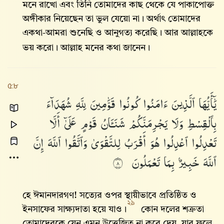
মনে রাখো এবং তিনি তোমাদের কাছ থেকে যে পাকাপোক্ত
অঙ্গীকার নিয়েছেন তা ভুল যেয়ো না। অর্থাৎ তোমাদের
একথা-আমরা শুনেছি ও আনুগত্য করেছি। আর আল্লাহকে
ভয় করো। আল্লাহ মনের কথা জানেন।
৫:৮
يَٰٓأَيُّهَا
ٱلَّذِينَ
ءَامَنُوا۟
كُونُوا۟
قَوَّٰمِينَ
لِلَّهِ
شُهَدَآءَ
بِٱلْقِسْطِ
وَلَا
يَجْرِمَنَّكُمْ
شَنَـَٔانُ
قَوْمٍ
عَلَىٰٓ
أَلَّا
تَعْدِلُوا۟
ٱعْدِلُوا۟
هُوَ
أَقْرَبُ
لِلتَّقْوَىٰ
وَٱتَّقُوا۟
ٱللَّهَ
إِنَّ
ٱللَّهَ
خَبِيرٌۢ
بِمَا
تَعْمَلُونَ
٨
হে ঈমানদারগণ! সত্যের ওপর স্থায়ীভাবে প্রতিষ্ঠিত ও
২৯
ইনসাফের সাক্ষ্যদাতা হয়ে যাও।
কোন দলের শত্রুতা
তোমাদেরকে যেন এমন উত্তেজিত না করে দেয়, যার ফলে