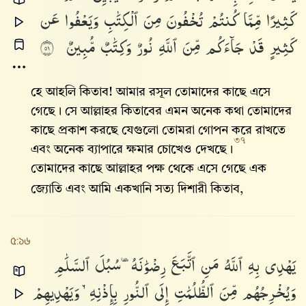
كَثِيرًا
مِّمَّا
كُنتُمْ
تُخْفُونَ
مِنَ
ٱلْكِتَٰبِ
وَيَعْفُوا۟
عَن
كَثِيرٍ
قَدْ
جَآءَكُم
مِّنَ
ٱللَّهِ
نُورٌ
وَكِتَٰبٌ
مُّبِينٌ
١٥
হে আহলি কিতাব! আমার রসূল তোমাদের কাছে এসে
গেছে। সে আল্লাহর কিতাবের এমন অনেক কথা তোমাদের
কাছে প্রকাশ করছে যেগুলো তোমরা গোপন করে রাখতে
৩৭
এবং অনেক ব্যাপারে ক্ষমার চোখেও দেখছে।
তোমাদের কাছে আল্লাহর পক্ষ থেকে এসে গেছে এক
জ্যোতি এবং আমি একখানি সত্য দিশারী কিতাব,
৫:১৬
يَهْدِى
بِهِ
ٱللَّهُ
مَنِ
ٱتَّبَعَ
رِضْوَٰنَهُۥ
سُبُلَ
ٱلسَّلَٰمِ
وَيُخْرِجُهُم
مِّنَ
ٱلظُّلُمَٰتِ
إِلَى
ٱلنُّورِ
بِإِذْنِهِۦ
وَيَهْدِيهِمْ