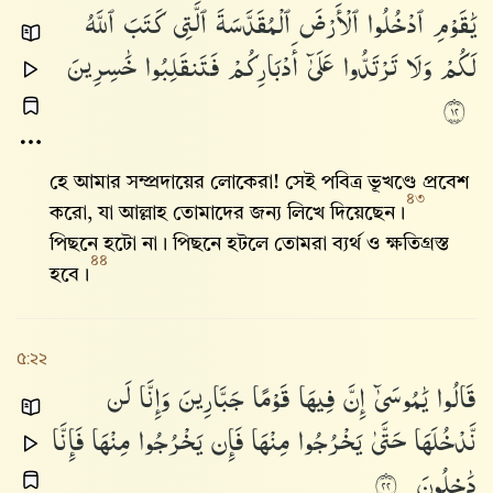
يَٰقَوْمِ
ٱدْخُلُوا۟
ٱلْأَرْضَ
ٱلْمُقَدَّسَةَ
ٱلَّتِى
كَتَبَ
ٱللَّهُ
لَكُمْ
وَلَا
تَرْتَدُّوا۟
عَلَىٰٓ
أَدْبَارِكُمْ
فَتَنقَلِبُوا۟
خَٰسِرِينَ
٢١
হে আমার সম্প্রদায়ের লোকেরা! সেই পবিত্র ভূখণ্ডে প্রবেশ
৪৩
করো, যা আল্লাহ‌ তোমাদের জন্য লিখে দিয়েছেন।
পিছনে হটো না। পিছনে হটলে তোমরা ব্যর্থ ও ক্ষতিগ্রস্ত
৪৪
হবে।
৫:২২
قَالُوا۟
يَٰمُوسَىٰٓ
إِنَّ
فِيهَا
قَوْمًا
جَبَّارِينَ
وَإِنَّا
لَن
نَّدْخُلَهَا
حَتَّىٰ
يَخْرُجُوا۟
مِنْهَا
فَإِن
يَخْرُجُوا۟
مِنْهَا
فَإِنَّا
دَٰخِلُونَ
٢٢