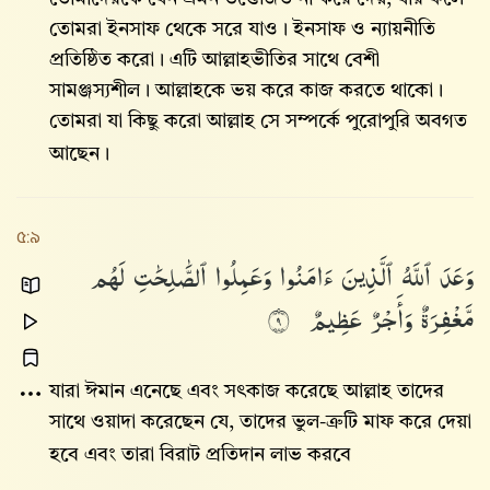
তোমরা ইনসাফ থেকে সরে যাও। ইনসাফ ও ন্যায়নীতি
প্রতিষ্ঠিত করো। এটি আল্লাহভীতির সাথে বেশী
সামঞ্জস্যশীল। আল্লাহকে ভয় করে কাজ করতে থাকো।
তোমরা যা কিছু করো আল্লাহ সে সম্পর্কে পুরোপুরি অবগত
আছেন।
৫:৯
وَعَدَ
ٱللَّهُ
ٱلَّذِينَ
ءَامَنُوا۟
وَعَمِلُوا۟
ٱلصَّٰلِحَٰتِ
لَهُم
مَّغْفِرَةٌ
وَأَجْرٌ
عَظِيمٌ
٩
যারা ঈমান এনেছে এবং সৎকাজ করেছে আল্লাহ তাদের
সাথে ওয়াদা করেছেন যে, তাদের ভুল-ত্রুটি মাফ করে দেয়া
হবে এবং তারা বিরাট প্রতিদান লাভ করবে