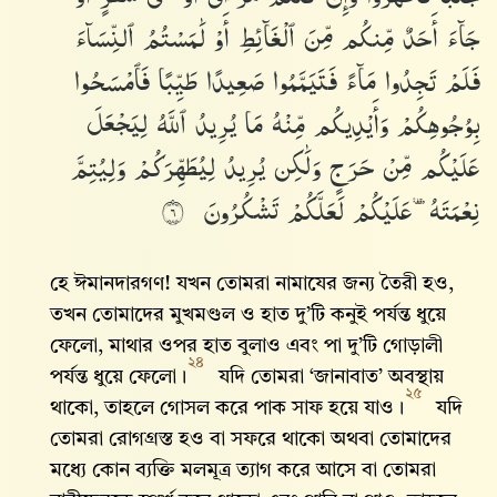
جَآءَ
أَحَدٌ
مِّنكُم
مِّنَ
ٱلْغَآئِطِ
أَوْ
لَٰمَسْتُمُ
ٱلنِّسَآءَ
فَلَمْ
تَجِدُوا۟
مَآءً
فَتَيَمَّمُوا۟
صَعِيدًا
طَيِّبًا
فَٱمْسَحُوا۟
بِوُجُوهِكُمْ
وَأَيْدِيكُم
مِّنْهُ
مَا
يُرِيدُ
ٱللَّهُ
لِيَجْعَلَ
عَلَيْكُم
مِّنْ
حَرَجٍ
وَلَٰكِن
يُرِيدُ
لِيُطَهِّرَكُمْ
وَلِيُتِمَّ
نِعْمَتَهُۥ
عَلَيْكُمْ
لَعَلَّكُمْ
تَشْكُرُونَ
٦
হে ঈমানদারগণ! যখন তোমরা নামাযের জন্য তৈরী হও,
তখন তোমাদের মুখমণ্ডল ও হাত দু’টি কনুই পর্যন্ত ধুয়ে
ফেলো, মাথার ওপর হাত বুলাও এবং পা দু’টি গোড়ালী
২৪
পর্যন্ত ধুয়ে ফেলো।
যদি তোমরা ‘জানাবাত’ অবস্থায়
২৫
থাকো, তাহলে গোসল করে পাক সাফ হয়ে যাও।
যদি
তোমরা রোগগ্রস্ত হও বা সফরে থাকো অথবা তোমাদের
মধ্যে কোন ব্যক্তি মলমূত্র ত্যাগ করে আসে বা তোমরা