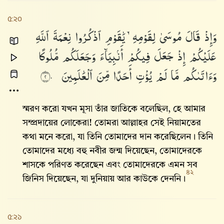
৫:২০
وَإِذْ
قَالَ
مُوسَىٰ
لِقَوْمِهِۦ
يَٰقَوْمِ
ٱذْكُرُوا۟
نِعْمَةَ
ٱللَّهِ
عَلَيْكُمْ
إِذْ
جَعَلَ
فِيكُمْ
أَنۢبِيَآءَ
وَجَعَلَكُم
مُّلُوكًا
وَءَاتَىٰكُم
مَّا
لَمْ
يُؤْتِ
أَحَدًا
مِّنَ
ٱلْعَٰلَمِينَ
٢٠
স্মরণ করো যখন মূসা তাঁর জাতিকে বলেছিল, হে আমার
সম্প্রদায়ের লোকেরা! তোমরা আল্লাহর সেই নিয়ামতের
কথা মনে করো, যা তিনি তোমাদের দান করেছিলেন। তিনি
তোমাদের মধ্যে বহু নবীর জন্ম দিয়েছেন, তোমাদেরকে
শাসকে পরিণত করেছেন এবং তোমাদেরকে এমন সব
৪২
জিনিস দিয়েছেন, যা দুনিয়ায় আর কাউকে দেননি।
৫:২১