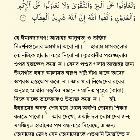
وَتَعَاوَنُوا۟
عَلَى
ٱلْبِرِّ
وَٱلتَّقْوَىٰ
وَلَا
تَعَاوَنُوا۟
عَلَى
ٱلْإِثْمِ
وَٱلْعُدْوَٰنِ
وَٱتَّقُوا۟
ٱللَّهَ
إِنَّ
ٱللَّهَ
شَدِيدُ
ٱلْعِقَابِ
٢
হে ঈমানদারগণ! আল্লাহর আনুগত্য ও ভক্তির
৫
নিদর্শনগুলোর অমর্যাদা করো না।
হারাম মাসগুলোর
কোনটিকে হালাল করে নিয়ো না। কুরবানীর পশুগুলোর
ওপর হস্তক্ষেপ করো না। যেসব পশুর গলায় আল্লাহর জন্য
উৎসর্গীত হবার আলামত স্বরূপ পট্টি বাঁধা থাকে তাদের
ওপরও হস্তক্ষেপ করো না। আর যারা নিজেদের রবের
অনুগ্রহ ও তাঁর সন্তুষ্টির সন্ধানে সম্মানিত গৃহের (কাবা)
৬
দিকে যাচ্ছে তাদেরকেও উত্যক্ত করো না।
হ্যাঁ,
ইহরামের অবস্থা শেষ হয়ে গেলে অবশ্যি তোমরা শিকার
৭
করতে পারো।
আর দেখো, একটি দল তোমাদের জন্য
মসজিদুল হারামের পথ বন্ধ করে দিয়েছে, এ জন্য
তোমাদের ক্রোধ যেন তোমাদেরকে এতখানি উত্তেজিত না