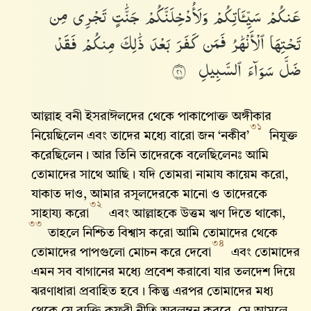
عَنكُمْ
سَيِّـَٔاتِكُمْ
وَلَأُدْخِلَنَّكُمْ
جَنَّٰتٍ
تَجْرِى
مِن
تَحْتِهَا
ٱلْأَنْهَٰرُ
فَمَن
كَفَرَ
بَعْدَ
ذَٰلِكَ
مِنكُمْ
فَقَدْ
ضَلَّ
سَوَآءَ
ٱلسَّبِيلِ
١٢
আল্লাহ বনী ইসরাঈলদের থেকে পাকাপোক্ত অঙ্গীকার
৩১
নিয়েছিলেন এবং তাদের মধ্যে বারো জন ‘নকীব’
নিযুক্ত
করেছিলেন। আর তিনি তাদেরকে বলেছিলেনঃ আমি
তোমাদের সাথে আছি। যদি তোমরা নামায কায়েম করো,
যাকাত দাও, আমার রসূলদেরকে মানো ও তাদেরকে
৩২
সাহায্য করো
এবং আল্লাহকে উত্তম ঋণ দিতে থাকো,
৩৩
তাহলে নিশ্চিত বিশ্বাস করো আমি তোমাদের থেকে
৩৪
তোমাদের পাপগুলো মোচন করে দেবো
এবং তোমাদের
এমন সব বাগানের মধ্যে প্রবেশ করাবো যার তলদেশ দিয়ে
ঝরণাধারা প্রবাহিত হবে। কিন্তু এরপর তোমাদের মধ্য