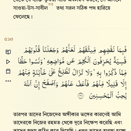
থেকে যে ব্যক্তি কুফরী নীতি অবলম্বন করবে, সে আসলে
৩৫
সাওয়া-উস-সাবীল
তথা সরল সঠিক পথ হারিয়ে
ফেলেছে।
৫:১৩
فَبِمَا
نَقْضِهِم
مِّيثَٰقَهُمْ
لَعَنَّٰهُمْ
وَجَعَلْنَا
قُلُوبَهُمْ
قَٰسِيَةً
يُحَرِّفُونَ
ٱلْكَلِمَ
عَن
مَّوَاضِعِهِۦ
وَنَسُوا۟
حَظًّا
مِّمَّا
ذُكِّرُوا۟
بِهِۦ
وَلَا
تَزَالُ
تَطَّلِعُ
عَلَىٰ
خَآئِنَةٍ
مِّنْهُمْ
إِلَّا
قَلِيلًا
مِّنْهُمْ
فَٱعْفُ
عَنْهُمْ
وَٱصْفَحْ
إِنَّ
ٱللَّهَ
يُحِبُّ
ٱلْمُحْسِنِينَ
١٣
তারপর তাদের নিজেদের অঙ্গীকার ভঙ্গের কারণেই আমি
তাদেরকে নিজের রহমত থেকে দূরে নিক্ষেপ করেছি এবং