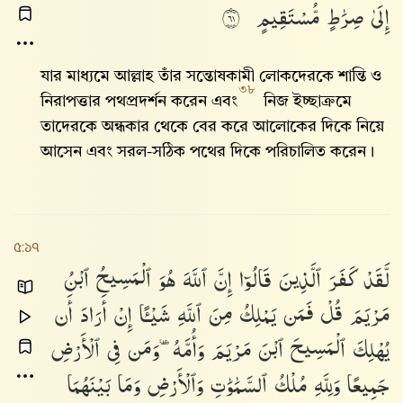
إِلَىٰ
صِرَٰطٍ
مُّسْتَقِيمٍ
١٦
যার মাধ্যমে আল্লাহ‌ তাঁর সন্তোষকামী লোকদেরকে শান্তি ও
৩৮
নিরাপত্তার পথপ্রদর্শন করেন এবং
নিজ ইচ্ছাক্রমে
তাদেরকে অন্ধকার থেকে বের করে আলোকের দিকে নিয়ে
আসেন এবং সরল-সঠিক পথের দিকে পরিচালিত করেন।
৫:১৭
لَّقَدْ
كَفَرَ
ٱلَّذِينَ
قَالُوٓا۟
إِنَّ
ٱللَّهَ
هُوَ
ٱلْمَسِيحُ
ٱبْنُ
مَرْيَمَ
قُلْ
فَمَن
يَمْلِكُ
مِنَ
ٱللَّهِ
شَيْـًٔا
إِنْ
أَرَادَ
أَن
يُهْلِكَ
ٱلْمَسِيحَ
ٱبْنَ
مَرْيَمَ
وَأُمَّهُۥ
وَمَن
فِى
ٱلْأَرْضِ
جَمِيعًا
وَلِلَّهِ
مُلْكُ
ٱلسَّمَٰوَٰتِ
وَٱلْأَرْضِ
وَمَا
بَيْنَهُمَا