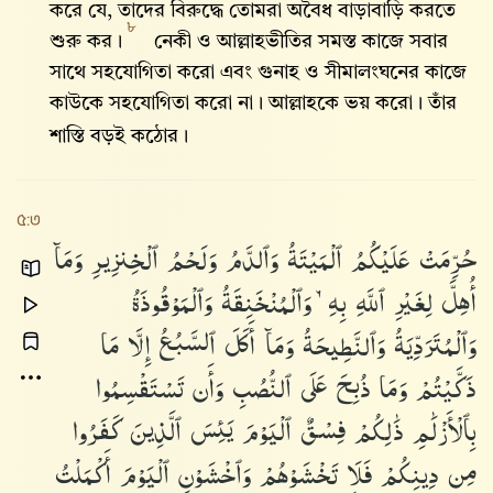
করে যে, তাদের বিরুদ্ধে তোমরা অবৈধ বাড়াবাড়ি করতে
৮
শুরু কর।
নেকী ও আল্লাহভীতির সমস্ত কাজে সবার
সাথে সহযোগিতা করো এবং গুনাহ ও সীমালংঘনের কাজে
কাউকে সহযোগিতা করো না। আল্লাহকে ভয় করো। তাঁর
শাস্তি বড়ই কঠোর।
৫:৩
حُرِّمَتْ
عَلَيْكُمُ
ٱلْمَيْتَةُ
وَٱلدَّمُ
وَلَحْمُ
ٱلْخِنزِيرِ
وَمَآ
أُهِلَّ
لِغَيْرِ
ٱللَّهِ
بِهِۦ
وَٱلْمُنْخَنِقَةُ
وَٱلْمَوْقُوذَةُ
وَٱلْمُتَرَدِّيَةُ
وَٱلنَّطِيحَةُ
وَمَآ
أَكَلَ
ٱلسَّبُعُ
إِلَّا
مَا
ذَكَّيْتُمْ
وَمَا
ذُبِحَ
عَلَى
ٱلنُّصُبِ
وَأَن
تَسْتَقْسِمُوا۟
بِٱلْأَزْلَٰمِ
ذَٰلِكُمْ
فِسْقٌ
ٱلْيَوْمَ
يَئِسَ
ٱلَّذِينَ
كَفَرُوا۟
مِن
دِينِكُمْ
فَلَا
تَخْشَوْهُمْ
وَٱخْشَوْنِ
ٱلْيَوْمَ
أَكْمَلْتُ