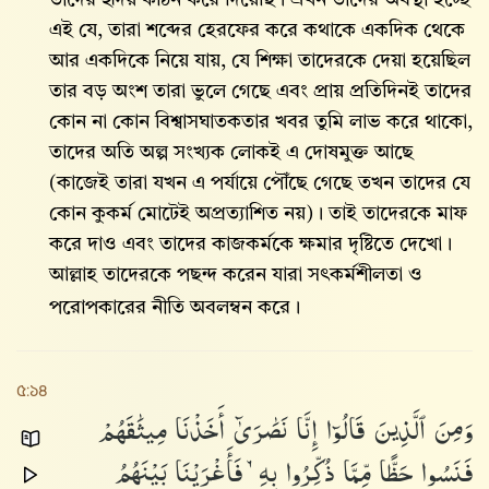
তাদের হৃদয় কঠিন করে দিয়েছি। এখন তাদের অবস্থা হচ্ছে
এই যে, তারা শব্দের হেরফের করে কথাকে একদিক থেকে
আর একদিকে নিয়ে যায়, যে শিক্ষা তাদেরকে দেয়া হয়েছিল
তার বড় অংশ তারা ভুলে গেছে এবং প্রায় প্রতিদিনই তাদের
কোন না কোন বিশ্বাসঘাতকতার খবর তুমি লাভ করে থাকো,
তাদের অতি অল্প সংখ্যক লোকই এ দোষমুক্ত আছে
(কাজেই তারা যখন এ পর্যায়ে পৌঁছে গেছে তখন তাদের যে
কোন কুকর্ম মোটেই অপ্রত্যাশিত নয়) । তাই তাদেরকে মাফ
করে দাও এবং তাদের কাজকর্মকে ক্ষমার দৃষ্টিতে দেখো।
আল্লাহ‌ তাদেরকে পছন্দ করেন যারা সৎকর্মশীলতা ও
পরোপকারের নীতি অবলম্বন করে।
৫:১৪
وَمِنَ
ٱلَّذِينَ
قَالُوٓا۟
إِنَّا
نَصَٰرَىٰٓ
أَخَذْنَا
مِيثَٰقَهُمْ
فَنَسُوا۟
حَظًّا
مِّمَّا
ذُكِّرُوا۟
بِهِۦ
فَأَغْرَيْنَا
بَيْنَهُمُ