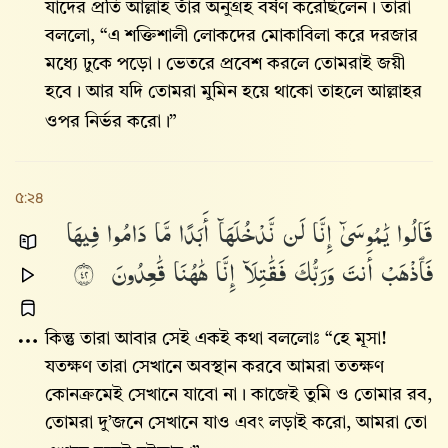
যাদের প্রতি আল্লাহ তাঁর অনুগ্রহ বর্ষণ করেছিলেন। তারা
বললো, “এ শক্তিশালী লোকদের মোকাবিলা করে দরজার
মধ্যে ঢুকে পড়ো। ভেতরে প্রবেশ করলে তোমরাই জয়ী
হবে। আর যদি তোমরা মুমিন হয়ে থাকো তাহলে আল্লাহর
ওপর নির্ভর করো।”
৫:২৪
قَالُوا۟
يَٰمُوسَىٰٓ
إِنَّا
لَن
نَّدْخُلَهَآ
أَبَدًا
مَّا
دَامُوا۟
فِيهَا
فَٱذْهَبْ
أَنتَ
وَرَبُّكَ
فَقَٰتِلَآ
إِنَّا
هَٰهُنَا
قَٰعِدُونَ
٢٤
কিন্তু তারা আবার সেই একই কথা বললোঃ “হে মূসা!
যতক্ষণ তারা সেখানে অবস্থান করবে আমরা ততক্ষণ
কোনক্রমেই সেখানে যাবো না। কাজেই তুমি ও তোমার রব,
তোমরা দু’জনে সেখানে যাও এবং লড়াই করো, আমরা তো