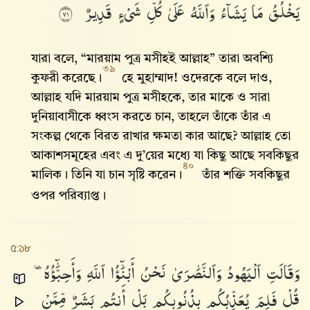
يَخْلُقُ
مَا
يَشَآءُ
وَٱللَّهُ
عَلَىٰ
كُلِّ
شَىْءٍ
قَدِيرٌ
١٧
যারা বলে, “মারয়াম পুত্র মসীহই আল্লাহ” তারা অবশ্যি
৩৯
কুফরী করেছে।
হে মুহাম্মাদ! ওদেরকে বলে দাও,
আল্লাহ‌ যদি মারয়াম পুত্র মসীহকে, তার মাকে ও সারা
দুনিয়াবাসীকে ধ্বংস করতে চান, তাহলে তাঁকে তাঁর এ
সংকল্প থেকে বিরত রাখার ক্ষমতা কার আছে? আল্লাহ‌ তো
আকাশসমূহের এবং এ দু’য়ের মধ্যে যা কিছু আছে সবকিছুর
৪০
মালিক। তিনি যা চান সৃষ্টি করেন।
তাঁর শক্তি সবকিছুর
ওপর পরিব্যাপ্ত।
৫:১৮
وَقَالَتِ
ٱلْيَهُودُ
وَٱلنَّصَٰرَىٰ
نَحْنُ
أَبْنَٰٓؤُا۟
ٱللَّهِ
وَأَحِبَّٰٓؤُهُۥ
قُلْ
فَلِمَ
يُعَذِّبُكُم
بِذُنُوبِكُم
بَلْ
أَنتُم
بَشَرٌ
مِّمَّنْ