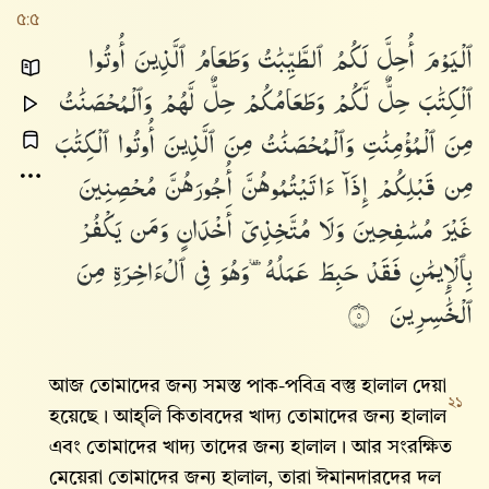
৫:৫
ٱلْيَوْمَ
أُحِلَّ
لَكُمُ
ٱلطَّيِّبَٰتُ
وَطَعَامُ
ٱلَّذِينَ
أُوتُوا۟
ٱلْكِتَٰبَ
حِلٌّ
لَّكُمْ
وَطَعَامُكُمْ
حِلٌّ
لَّهُمْ
وَٱلْمُحْصَنَٰتُ
مِنَ
ٱلْمُؤْمِنَٰتِ
وَٱلْمُحْصَنَٰتُ
مِنَ
ٱلَّذِينَ
أُوتُوا۟
ٱلْكِتَٰبَ
مِن
قَبْلِكُمْ
إِذَآ
ءَاتَيْتُمُوهُنَّ
أُجُورَهُنَّ
مُحْصِنِينَ
غَيْرَ
مُسَٰفِحِينَ
وَلَا
مُتَّخِذِىٓ
أَخْدَانٍ
وَمَن
يَكْفُرْ
بِٱلْإِيمَٰنِ
فَقَدْ
حَبِطَ
عَمَلُهُۥ
وَهُوَ
فِى
ٱلْءَاخِرَةِ
مِنَ
ٱلْخَٰسِرِينَ
٥
আজ তোমাদের জন্য সমস্ত পাক-পবিত্র বস্তু হালাল দেয়া
২১
হয়েছে। আহ্‌লি কিতাবদের খাদ্য তোমাদের জন্য হালাল
এবং তোমাদের খাদ্য তাদের জন্য হালাল। আর সংরক্ষিত
মেয়েরা তোমাদের জন্য হালাল, তারা ঈমানদারদের দল