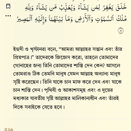
خَلَقَ
يَغْفِرُ
لِمَن
يَشَآءُ
وَيُعَذِّبُ
مَن
يَشَآءُ
وَلِلَّهِ
مُلْكُ
ٱلسَّمَٰوَٰتِ
وَٱلْأَرْضِ
وَمَا
بَيْنَهُمَا
وَإِلَيْهِ
ٱلْمَصِيرُ
١٨
ইহুদী ও খৃস্টানরা বলে, “আমরা আল্লাহর সন্তান এবং তাঁর
প্রিয়পাত্র।” তাদেরকে জিজ্ঞেস করো, তাহলে তোমাদের
গোনাহের জন্য তিনি তোমাদের শাস্তি দেন কেন? আসলে
তোমরাও ঠিক তেমনি মানুষ যেমন আল্লাহ অন্যান্য মানুষ
সৃষ্টি করেছেন। তিনি যাকে চান মাফ করে দেন এবং যাকে
চান শাস্তি দেন। পৃথিবী ও আকাশসমূহ এবং এ দুয়ের
মধ্যকার যাবতীয় সৃষ্টি আল্লাহর মালিকানাধীন এবং তাঁরই
দিকে সবাইকে যেতে হবে।
৫:১৯