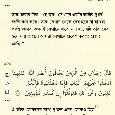
তারা জবাব দিল, “হে মূসা! সেখানে একটা অতীব দুর্ধর্ষ
জাতি বাস করে। তারা সেখান থেকে বের হয়ে না যাওয়া
পর্যন্ত আমরা কখনই সেখানে যাবো না। হ্যাঁ, যদি তারা বের
হয়ে যায় তাহলে আমরা সেখানে প্রবেশ করতে প্রস্তুত
আছি।”
৫:২৩
قَالَ
رَجُلَانِ
مِنَ
ٱلَّذِينَ
يَخَافُونَ
أَنْعَمَ
ٱللَّهُ
عَلَيْهِمَا
ٱدْخُلُوا۟
عَلَيْهِمُ
ٱلْبَابَ
فَإِذَا
دَخَلْتُمُوهُ
فَإِنَّكُمْ
غَٰلِبُونَ
وَعَلَى
ٱللَّهِ
فَتَوَكَّلُوٓا۟
إِن
كُنتُم
مُّؤْمِنِينَ
٢٣
৪৫
ঐ ভীরু লোকদের মধ্যে দু’জন এমন লোকও ছিল