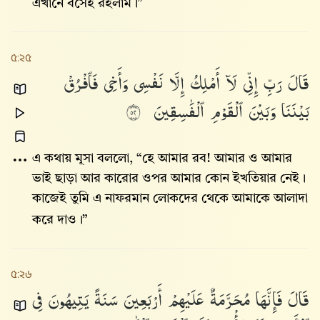
এখানে বসেই রইলাম।”
৫:২৫
قَالَ
رَبِّ
إِنِّى
لَآ
أَمْلِكُ
إِلَّا
نَفْسِى
وَأَخِى
فَٱفْرُقْ
بَيْنَنَا
وَبَيْنَ
ٱلْقَوْمِ
ٱلْفَٰسِقِينَ
٢٥
এ কথায় মূসা বললো, “হে আমার রব! আমার ও আমার
ভাই ছাড়া আর কারোর ওপর আমার কোন ইখতিয়ার নেই।
কাজেই তুমি এ নাফরমান লোকদের থেকে আমাকে আলাদা
করে দাও।”
৫:২৬
قَالَ
فَإِنَّهَا
مُحَرَّمَةٌ
عَلَيْهِمْ
أَرْبَعِينَ
سَنَةً
يَتِيهُونَ
فِى