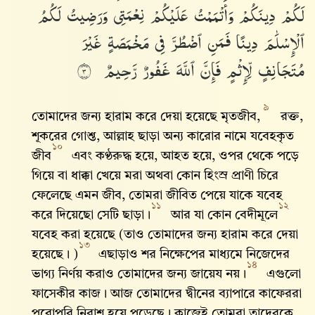
لَكُمْ
دِينَكُمْ
وَأَتْمَمْتُ
عَلَيْكُمْ
نِعْمَتِى
وَرَضِيتُ
لَكُمُ
ٱلْإِسْلَٰمَ
دِينًا
فَمَنِ
ٱضْطُرَّ
فِى
مَخْمَصَةٍ
غَيْرَ
مُتَجَانِفٍ
لِّإِثْمٍ
فَإِنَّ
ٱللَّهَ
غَفُورٌ
رَّحِيمٌ
٣
৯
তোমাদের জন্য হারাম করে দেয়া হয়েছে মৃতজীব,
রক্ত,
শূকরের গোশ্ত, আল্লাহ ছাড়া অন্য কারোর নামে যবেহকৃত
১০
জীব
এবং কণ্ঠরুদ্ধ হয়ে, আহত হয়ে, ওপর থেকে পড়ে
গিয়ে বা ধাক্কা খেয়ে মরা অথবা কোন হিংস্র প্রাণী চিরে
ফেলেছে এমন জীব, তোমরা জীবিত পেয়ে যাকে যবেহ
১১
১২
করে দিয়েছো সেটি ছাড়া।
আর যা কোন বেদীমূলে
যবেহ করা হয়েছে (তাও তোমাদের জন্য হারাম করে দেয়া
১৩
হয়েছে। )
এছাড়াও শর নিক্ষেপের মাধ্যমে নিজেদের
১৪
ভাগ্য নির্ণয় করাও তোমাদের জন্য জায়েয নয়।
এগুলো
ফাসেকীর কাজ। আজ তোমাদের দ্বীনের ব্যাপারে কাফেররা
পুরোপুরি নিরাশ হয়ে পড়েছে। কাজেই তোমরা তাদেরকে