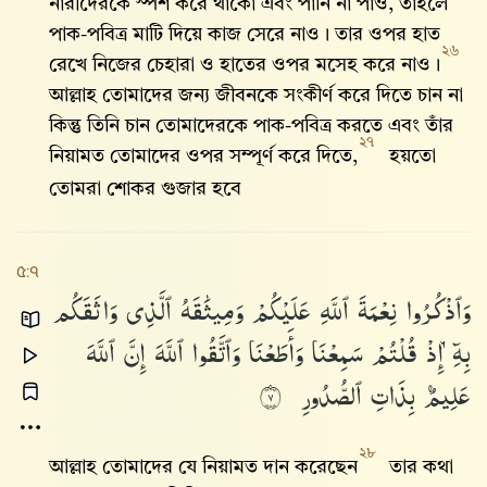
নারীদেরকে স্পর্শ করে থাকো এবং পানি না পাও, তাহলে
পাক-পবিত্র মাটি দিয়ে কাজ সেরে নাও। তার ওপর হাত
২৬
রেখে নিজের চেহারা ও হাতের ওপর মসেহ করে নাও।
আল্লাহ তোমাদের জন্য জীবনকে সংকীর্ণ করে দিতে চান না
কিন্তু তিনি চান তোমাদেরকে পাক-পবিত্র করতে এবং তাঁর
২৭
নিয়ামত তোমাদের ওপর সম্পূর্ণ করে দিতে,
হয়তো
তোমরা শোকর গুজার হবে
৫:৭
وَٱذْكُرُوا۟
نِعْمَةَ
ٱللَّهِ
عَلَيْكُمْ
وَمِيثَٰقَهُ
ٱلَّذِى
وَاثَقَكُم
بِهِۦٓ
إِذْ
قُلْتُمْ
سَمِعْنَا
وَأَطَعْنَا
وَٱتَّقُوا۟
ٱللَّهَ
إِنَّ
ٱللَّهَ
عَلِيمٌۢ
بِذَاتِ
ٱلصُّدُورِ
٧
২৮
আল্লাহ তোমাদের যে নিয়ামত দান করেছেন
তার কথা