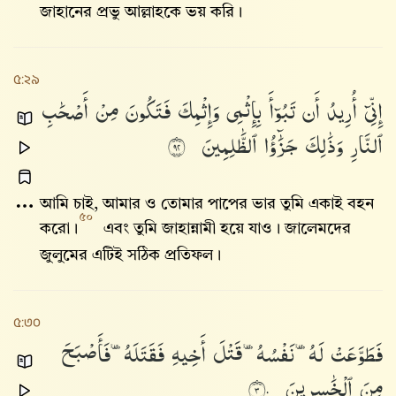
জাহানের প্রভু আল্লাহকে ভয় করি।
৫:২৯
إِنِّىٓ
أُرِيدُ
أَن
تَبُوٓأَ
بِإِثْمِى
وَإِثْمِكَ
فَتَكُونَ
مِنْ
أَصْحَٰبِ
ٱلنَّارِ
وَذَٰلِكَ
جَزَٰٓؤُا۟
ٱلظَّٰلِمِينَ
٢٩
আমি চাই, আমার ও তোমার পাপের ভার তুমি একাই বহন
৫০
করো।
এবং তুমি জাহান্নামী হয়ে যাও। জালেমদের
জুলুমের এটিই সঠিক প্রতিফল।
৫:৩০
فَطَوَّعَتْ
لَهُۥ
نَفْسُهُۥ
قَتْلَ
أَخِيهِ
فَقَتَلَهُۥ
فَأَصْبَحَ
مِنَ
ٱلْخَٰسِرِينَ
٣٠