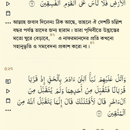
ٱلْأَرْضِ
فَلَا
تَأْسَ
عَلَى
ٱلْقَوْمِ
ٱلْفَٰسِقِينَ
٢٦
আল্লাহ জবাব দিলেনঃ ঠিক আছে, তাহলে ঐ দেশটি চল্লিশ
বছর পর্যন্ত তাদের জন্য হারাম। তারা পৃথিবীতে উদ্ভ্রান্তের
৪৬
মতো ঘুরে বেড়াবে,
এ নাফরমানদের প্রতি কখনো
৪৭
সহানুভূতি ও সমবেদনা প্রকাশ করো না।
৫:২৭
وَٱتْلُ
عَلَيْهِمْ
نَبَأَ
ٱبْنَىْ
ءَادَمَ
بِٱلْحَقِّ
إِذْ
قَرَّبَا
قُرْبَانًا
فَتُقُبِّلَ
مِنْ
أَحَدِهِمَا
وَلَمْ
يُتَقَبَّلْ
مِنَ
ٱلْءَاخَرِ
قَالَ
لَأَقْتُلَنَّكَ
قَالَ
إِنَّمَا
يَتَقَبَّلُ
ٱللَّهُ
مِنَ
ٱلْمُتَّقِينَ
٢٧