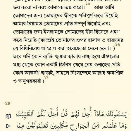
১৫
ভয় করো না বরং আমাকে ভয় করো।
আজ আমি
তোমাদের জন্য তোমাদের দ্বীনকে পরিপূর্ণ করে দিয়েছি,
আমার নিয়ামত তোমাদের প্রতি সম্পূর্ণ করেছি এবং
তোমাদের জন্য ইসলামকে তোমাদের দ্বীন হিসেবে গ্রহণ
করে নিয়েছি (কাজেই তোমাদের ওপর হালাল ও হারামের
১৬
যে বিধিনিষেধ আরোপ করা হয়েছে তা মেনে চলো। )
তবে যদি কোন ব্যক্তি ক্ষুধার জ্বালায় বাধ্য হয়ে ঐগুলোর
মধ্য থেকে কোন একটি জিনিস খেয়ে নেয় গুনাহের প্রতি
কোন আকর্ষণ ছাড়াই, তাহলে নিঃসন্দেহে আল্লাহ ক্ষমাশীল
১৭
ও অনুগ্রহকারী।
৫:৪
يَسْـَٔلُونَكَ
مَاذَآ
أُحِلَّ
لَهُمْ
قُلْ
أُحِلَّ
لَكُمُ
ٱلطَّيِّبَٰتُ
وَمَا
عَلَّمْتُم
مِّنَ
ٱلْجَوَارِحِ
مُكَلِّبِينَ
تُعَلِّمُونَهُنَّ
مِمَّا