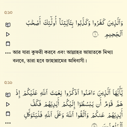
৫:১০
وَٱلَّذِينَ
كَفَرُوا۟
وَكَذَّبُوا۟
بِـَٔايَٰتِنَآ
أُو۟لَٰٓئِكَ
أَصْحَٰبُ
ٱلْجَحِيمِ
١٠
আর যারা কুফরী করবে এবং আল্লাহর আয়াতকে মিথ্যা
বলবে, তারা হবে জাহান্নামের অধিবাসী।
৫:১১
يَٰٓأَيُّهَا
ٱلَّذِينَ
ءَامَنُوا۟
ٱذْكُرُوا۟
نِعْمَتَ
ٱللَّهِ
عَلَيْكُمْ
إِذْ
هَمَّ
قَوْمٌ
أَن
يَبْسُطُوٓا۟
إِلَيْكُمْ
أَيْدِيَهُمْ
فَكَفَّ
أَيْدِيَهُمْ
عَنكُمْ
وَٱتَّقُوا۟
ٱللَّهَ
وَعَلَى
ٱللَّهِ
فَلْيَتَوَكَّلِ
ٱلْمُؤْمِنُونَ
١١