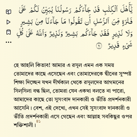
يَٰٓأَهْلَ
ٱلْكِتَٰبِ
قَدْ
جَآءَكُمْ
رَسُولُنَا
يُبَيِّنُ
لَكُمْ
عَلَىٰ
فَتْرَةٍ
مِّنَ
ٱلرُّسُلِ
أَن
تَقُولُوا۟
مَا
جَآءَنَا
مِنۢ
بَشِيرٍ
وَلَا
نَذِيرٍ
فَقَدْ
جَآءَكُم
بَشِيرٌ
وَنَذِيرٌ
وَٱللَّهُ
عَلَىٰ
كُلِّ
شَىْءٍ
قَدِيرٌ
١٩
হে আহলি কিতাব! আমার এ রসূল এমন এক সময়
তোমাদের কাছে এসেছেন এবং তোমাদেরকে দ্বীনের সুস্পষ্ট
শিক্ষা দিচ্ছেন যখন দীর্ঘকাল থেকে রসূলদের আগমনের
সিল্‌সিলা বন্ধ ছিল, তোমরা যেন একথা বলতে না পারো,
আমাদের কাছে তো সুসংবাদ দানকারী ও ভীতি প্রদর্শনকারী
আসেনি। বেশ, এই দেখো, এখন সেই সুসংবাদ দানকারী ও
ভীতি প্রদর্শনকারী এসে গেছেন এবং আল্লাহ‌ সবকিছুর ওপর
৪১
শক্তিশালী।