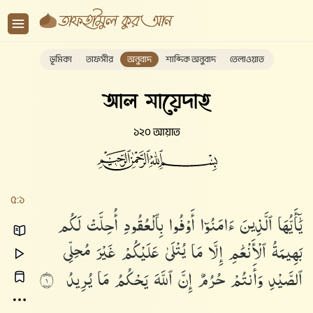
ভূমিকা
তাফসীর
অনুবাদ
শাব্দিক অনুবাদ
তেলাওয়াত
আল মায়েদাহ
১২০ আয়াত
৫:১
يَٰٓأَيُّهَا
ٱلَّذِينَ
ءَامَنُوٓا۟
أَوْفُوا۟
بِٱلْعُقُودِ
أُحِلَّتْ
لَكُم
بَهِيمَةُ
ٱلْأَنْعَٰمِ
إِلَّا
مَا
يُتْلَىٰ
عَلَيْكُمْ
غَيْرَ
مُحِلِّى
ٱلصَّيْدِ
وَأَنتُمْ
حُرُمٌ
إِنَّ
ٱللَّهَ
يَحْكُمُ
مَا
يُرِيدُ
١