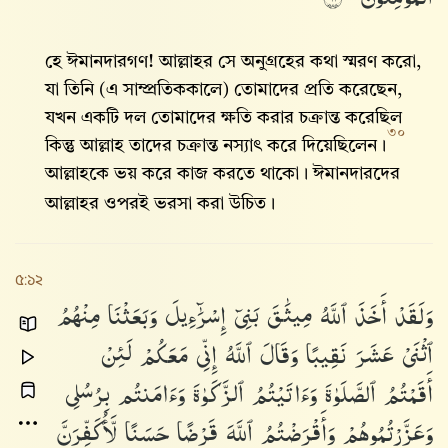
হে ঈমানদারগণ! আল্লাহর সে অনুগ্রহের কথা স্মরণ করো,
যা তিনি (এ সাম্প্রতিককালে) তোমাদের প্রতি করেছেন,
যখন একটি দল তোমাদের ক্ষতি করার চক্রান্ত করেছিল
৩০
কিন্তু আল্লাহ তাদের চক্রান্ত নস্যাৎ করে দিয়েছিলেন।
আল্লাহকে ভয় করে কাজ করতে থাকো। ঈমানদারদের
আল্লাহর ওপরই ভরসা করা উচিত।
৫:১২
وَلَقَدْ
أَخَذَ
ٱللَّهُ
مِيثَٰقَ
بَنِىٓ
إِسْرَٰٓءِيلَ
وَبَعَثْنَا
مِنْهُمُ
ٱثْنَىْ
عَشَرَ
نَقِيبًا
وَقَالَ
ٱللَّهُ
إِنِّى
مَعَكُمْ
لَئِنْ
أَقَمْتُمُ
ٱلصَّلَوٰةَ
وَءَاتَيْتُمُ
ٱلزَّكَوٰةَ
وَءَامَنتُم
بِرُسُلِى
وَعَزَّرْتُمُوهُمْ
وَأَقْرَضْتُمُ
ٱللَّهَ
قَرْضًا
حَسَنًا
لَّأُكَفِّرَنَّ