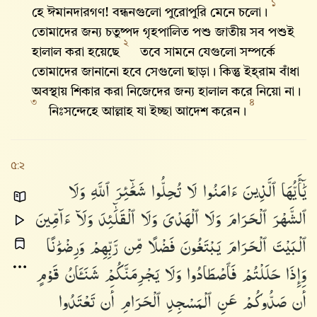
১
হে ঈমানদারগণ! বন্ধনগুলো পুরোপুরি মেনে চলো।
তোমাদের জন্য চতুষ্পদ গৃহপালিত পশু জাতীয় সব পশুই
২
হালাল করা হয়েছে
তবে সামনে যেগুলো সম্পর্কে
তোমাদের জানানো হবে সেগুলো ছাড়া। কিন্তু ইহ্‌রাম বাঁধা
অবস্থায় শিকার করা নিজেদের জন্য হালাল করে নিয়ো না।
৩
৪
নিঃসন্দেহে আল্লাহ‌ যা ইচ্ছা আদেশ করেন।
৫:২
يَٰٓأَيُّهَا
ٱلَّذِينَ
ءَامَنُوا۟
لَا
تُحِلُّوا۟
شَعَٰٓئِرَ
ٱللَّهِ
وَلَا
ٱلشَّهْرَ
ٱلْحَرَامَ
وَلَا
ٱلْهَدْىَ
وَلَا
ٱلْقَلَٰٓئِدَ
وَلَآ
ءَآمِّينَ
ٱلْبَيْتَ
ٱلْحَرَامَ
يَبْتَغُونَ
فَضْلًا
مِّن
رَّبِّهِمْ
وَرِضْوَٰنًا
وَإِذَا
حَلَلْتُمْ
فَٱصْطَادُوا۟
وَلَا
يَجْرِمَنَّكُمْ
شَنَـَٔانُ
قَوْمٍ
أَن
صَدُّوكُمْ
عَنِ
ٱلْمَسْجِدِ
ٱلْحَرَامِ
أَن
تَعْتَدُوا۟