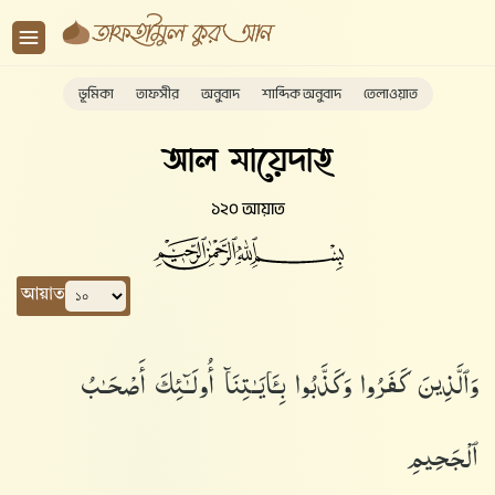
ভূমিকা
তাফসীর
অনুবাদ
শাব্দিক অনুবাদ
তেলাওয়াত
আল মায়েদাহ
১২০ আয়াত
আয়াত
وَٱلَّذِينَ كَفَرُوا۟ وَكَذَّبُوا۟ بِـَٔايَـٰتِنَآ أُو۟لَـٰٓئِكَ أَصْحَـٰبُ
ٱلْجَحِيمِ