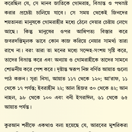
করেছিল যে, সে মানব জাতিকে গোমরাহ, বিভ্রান্ত ও পথভ্রষ্ট
করার প্রচেষ্টা চালিয়ে যাবে। সে সময় থেকেই জিনদের
শয়তানরা মানুষকে গোমরাহীর মধ্যে ঠেলে দেয়ার চেষ্টায় লেগে
আছে। কিন্তু মানুষের ওপর আধিপত্য বিস্তার করে
জবরদস্তিমূলক ভাবে কোন কাজ করিয়ে নেয়ার সামর্থ্য তারা
রাখে না। বরং তারা তা মনের মধ্যে সন্দেহ-সংশয় সৃষ্টি করে,
তাদের বিভ্রান্ত করে এবং অন্যায় ও গোমরাহীকে তাদের সামনে
শোভনীয় করে পেশ করে। দৃষ্টান্ত স্বরূপ নিম্ন বর্ণিত আয়াত গুলো
পাঠ করুন। সূরা নিসা, আয়াত ১১৭ থেকে ১২০; আ'রাফ, ১১
থেকে ১৭ পর্যন্ত; ইবরাহীম ২২; আল হিজর ৩০ থেকে ৪২; আন
নাহল, ৯৮ থেকে ১০০ এবং বনী ইসরাঈল, ৬১ থেকে ৬৫
আয়াত পর্যন্ত।
কুরআন শরীফে একথাও বলা হয়েছে যে, আরবের মুশরিকরা