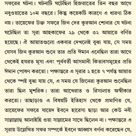
সফরের ঘটনা। ঘটনাটি ঘটেছিল হিজরাতের তিন বছর আগে
নবুওয়াতের ১০ম বছরে। কিন্তু কয়েকটি কারণে এ ধারণা ঠিক
নয়। তায়েফের উক্ত সফরে জিন দের কুরআন শোনার যে ঘটনা
ঘটেছিল তা সূরা আহকাফের ২৯ থেকে ৩২ আয়াতে বর্ণিত
হয়েছে। ঐ আয়াতগুলো একবার দেখলেই বুঝা যায়, সে সময়
যেসব জিন কুরআন শুনে তার প্রতি ঈমান এনেছিল তারা আগে
থেকেই হযরত মূসা এবং পূর্ববর্তী আসমানী কিতাবসমূহের প্রতি
ঈমান পোষণ করতো। পক্ষান্তরে এ সূরার ২ হতে ৭ পর্যন্ত আয়াত
থেকে স্পষ্ট বুঝা যায় যে, এ সময় যে জিনেরা কুরআন শুনেছিল
তারা ছিল মুশরিক। তারা আখেরাত ও রিসালাত অস্বীকার
করতো। তাছাড়াও এ বিষয়টি ইতিহাস থেকে প্রমাণিত যে,
তায়েফের সফরে যায়েদ ইবনে হারেসা ছাড়া আর কেউ নবী
সাল্লাল্লাহু আলাইহি ওয়া সাল্লামের সাথে ছিলেন না। পক্ষান্তরে এ
সূরায় উল্লেখিত সফর সম্পর্কে ইবনে আব্বাস বর্ণনা করেছেন যে,