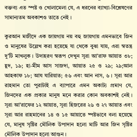
বক্তব্য এত স্পষ্ট ও খোলামেলা যে, এ ধরনের ব্যাখ্যা-বিশ্লেষণের
সামান্যতম অবকাশও তাতে নেই।
কুরআন মজীদে এক জায়গায় নয় বহু জায়গায় এমনভাবে জিন
ও মানুষের উল্লেখ করা হয়েছে যা থেকে বুঝা যায়, এরা স্বতন্ত্র
দু’টি মাখলুক। উদাহরণ স্বরূপ দেখুন সূরা আ'রাফ আয়াত ৩৮;
হূদ, ১৯; হা-মীম আস সাজদা, আয়াত ২৫ ও ২৯; ২৯;আল
আহকাফ ১৮; আয যারিয়াত; ৫৬ এবং আন নাস, ৬। সূরা আর
রাহমান তো পুরাটাই এ ব্যাপারে এমন অকাট্য প্রমাণ যে,
জিনদের এক প্রকার মানুষ মনে করার কোন অবকাশই নেই।
সূরা আ’রাফের ১২ আয়াত, সূরা হিজরের ২৬ ও ২৭ আয়াত এবং
সূরা আর রাহমানের ১৪ ও ১৫ আয়াতে ষ্পষ্টভাবে বলা হয়েছে
যে, মানুষ সৃষ্টির মৌলিক উপাদান হলো মাটি আর জিন সৃষ্টির
মৌলিক উপাদান হলো আগুন।