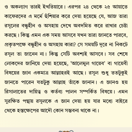
ও অকল্যাণ তারই ইখতিয়ারে। এরপর ২৪ থেকে ২৫ আয়াতে
কাফেরদের এ মর্মে হুঁশিয়ার করে দেয়া হয়েছে যে, আজ তারা
রসূলের বন্ধুহীন ও অসহায় দেখে অবদমিত করে রাখার চেষ্টা
করছে। কিন্তু এমন এক সময় আসবে যখন তারা জানতে পারবে,
প্রকৃতপক্ষে বন্ধুহীন ও অসহায় কারা? সে সময়টি দূরে না নিকটে
রসূল তা জানেন না। কিন্তু সেটি অবশ্যই আসবে। সব শেষে
লোকদের জানিয়ে দেয়া হয়েছে, 'আলেমুল গায়েব' বা গায়েবী
বিষয়ের জ্ঞান একমাত্র আল্লাহরই আছে। রসূল শুধু ততটুকুই
জানতে পারেন যতটুকু আল্লাহ তাঁকে জানান। এ জ্ঞানও হয়
রিসালাতের দায়িত্ব ও কর্তব্য পালন সম্পর্কিত বিষয়ে। এমন
সুরক্ষিত পন্থায় রসূলকে এ জ্ঞান দেয়া হয় যার মধ্যে বাইরে
থেকে হস্তক্ষেপের আদৌ কোন সম্ভবনা থাকে না।