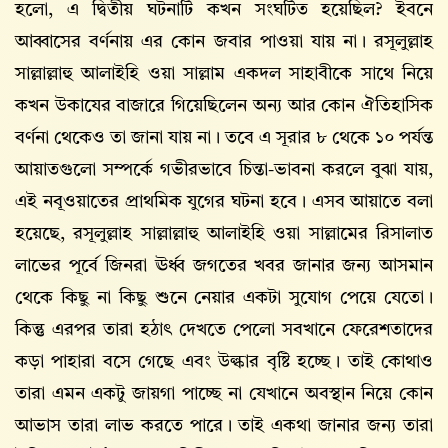
হলো, এ দ্বিতীয় ঘটনাটি কখন সংঘটিত হয়েছিল? ইবনে
আব্বাসের বর্ণনায় এর কোন জবার পাওয়া যায় না। রসূলুল্লাহ
সাল্লাল্লাহু আলাইহি ওয়া সাল্লাম একদল সাহাবীকে সাথে নিয়ে
কখন উকাযের বাজারে গিয়েছিলেন অন্য আর কোন ঐতিহাসিক
বর্ণনা থেকেও তা জানা যায় না। তবে এ সূরার ৮ থেকে ১০ পর্যন্ত
আয়াতগুলো সম্পর্কে গভীরভাবে চিন্তা-ভাবনা করলে বুঝা যায়,
এই নবূওয়াতের প্রাথমিক যুগের ঘটনা হবে। এসব আয়াতে বলা
হয়েছে, রসূলুল্লাহ সাল্লাল্লাহু আলাইহি ওয়া সাল্লামের রিসালাত
লাভের পূর্বে জিনরা ঊর্ধ্ব জগতের খবর জানার জন্য আসমান
থেকে কিছু না কিছু শুনে নেয়ার একটা সুযোগ পেয়ে যেতো।
কিন্তু এরপর তারা হঠাৎ দেখতে পেলো সবখানে ফেরেশতাদের
কড়া পাহারা বসে গেছে এবং উল্কার বৃষ্টি হচ্ছে। তাই কোথাও
তারা এমন একটু জায়গা পাচ্ছে না যেখানে অবস্থান নিয়ে কোন
আভাস তারা লাভ করতে পারে। তাই একথা জানার জন্য তারা