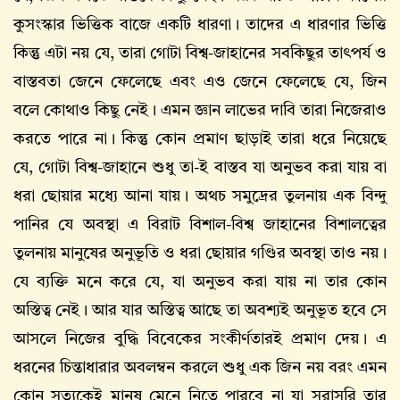
কুসংস্কার ভিত্তিক বাজে একটি ধারণা। তাদের এ ধারণার ভিত্তি
কিন্তু এটা নয় যে, তারা গোটা বিশ্ব-জাহানের সবকিছুর তাৎপর্য ও
বাস্তবতা জেনে ফেলেছে এবং এও জেনে ফেলেছে যে, জিন
বলে কোথাও কিছু নেই। এমন জ্ঞান লাভের দাবি তারা নিজেরাও
করতে পারে না। কিন্তু কোন প্রমাণ ছাড়াই তারা ধরে নিয়েছে
যে, গোটা বিশ্ব-জাহানে শুধু তা-ই বাস্তব যা অনুভব করা যায় বা
ধরা ছোয়ার মধ্যে আনা যায়। অথচ সমুদ্রের তুলনায় এক বিন্দু
পানির যে অবস্থা এ বিরাট বিশাল-বিশ্ব জাহানের বিশালত্বের
তুলনায় মানুষের অনুভূতি ও ধরা ছোয়ার গণ্ডির অবস্থা তাও নয়।
যে ব্যক্তি মনে করে যে, যা অনুভব করা যায় না তার কোন
অস্তিত্ব নেই। আর যার অস্তিত্ব আছে তা অবশ্যই অনুভূত হবে সে
আসলে নিজের বুদ্ধি বিবেকের সংকীর্ণতারই প্রমাণ দেয়। এ
ধরনের চিন্তাধারার অবলম্বন করলে শুধু এক জিন নয় বরং এমন
কোন সত্যকেই মানুষ মেনে নিতে পারবে না যা সরাসরি তার