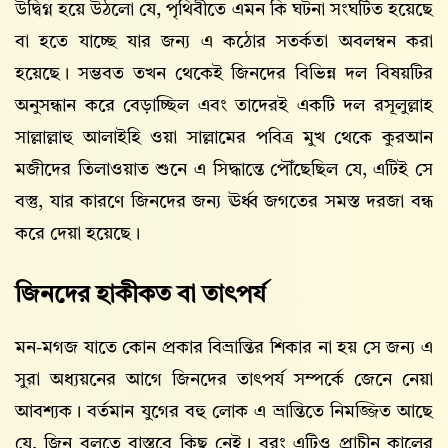
উদ্বিগ্ন হয়ে উঠলো যে, পৃথিবীতে এমন কি ঘটনা সংঘটিত হয়েছে
বা হতে যাচ্ছে যার জন্য এ কঠোর সতর্কতা অবলম্বন করা
হয়েছে। সম্ভবত তখন থেকেই জিনদের বিভিন্ন দল বিষয়টির
অনুসন্ধান করে বেড়াচ্ছিল এবং তাদেরই একটি দল রসূলুল্লাহ
সাল্লাল্লাহু আলাইহি ওয়া সাল্লামের পবিত্র মুখ থেকে কুরআন
মজীদের তিলাওয়াত শুনে এ সিদ্ধান্তে পৌঁছেছিল যে, এটিই সে
বস্তু, যার কারণে জিনদের জন্য ঊর্ধ্ব জগতের সমস্ত দরজা বন্ধ
করে দেয়া হয়েছে।
জিনদের হাকীকত বা তাৎপর্য
মন-মগজ যাতে কোন প্রকার বিভ্রান্তির শিকার না হয় সে জন্য এ
সুরা অধ্যয়নের আগে জিনদের তাৎপর্য সম্পর্কে জেনে নেয়া
আবশ্যক। বর্তমান যুগের বহু লোক এ ভ্রান্তিতে নিমজ্জিত আছে
যে, জিন বলতে বাস্তবে কিছু নেই। বরং এটিও প্রাচীন কালের