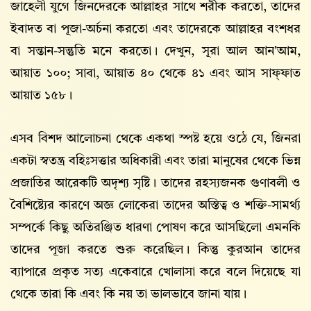
জাহেলী যুগে জিনদেরকে আল্লাহর সাথে শরীক করতো, তাদের
ইবাদত বা পূজা-অর্চনা করতো এবং তাদেরকে আল্লাহর বংশধর
বা সন্তান-সন্তুতি মনে করতো। দেখুন, সূরা আল আন'আম,
আয়াত ১০০; সাবা, আয়াত ৪০ থেকে ৪১ এবং আস সাফ্ফাত
আয়াত ১৫৮।
এসব বিশদ আলোচনা থেকে একথা স্পষ্ট হয়ে ওঠে যে, জিনরা
একটা স্বতন্ত্র বহিঃসত্তার অধিকারী এবং তারা মানুষের থেকে ভিন্ন
প্রজাতির আরেকটি অদৃশ্য সৃষ্টি। তাদের রহস্যজনক গুণাবলী ও
বৈশিষ্ট্যের কারণে অজ্ঞ লোকেরা তাদের অস্তিত্ব ও শক্তি-সামর্থ্য
সম্পর্কে কিছু অতিরঞ্জিত ধারণা পোষণ করে আসছিলো এমনকি
তাদের পূজা করতে শুরু করেছিল। কিন্তু কুরআন তাদের
ব্যাপারে প্রকৃত সত্য একেবারে খোলাসা করে বলে দিয়েছে যা
থেকে তারা কি এবং কি নয় তা ভালভাবে জানা যায়।