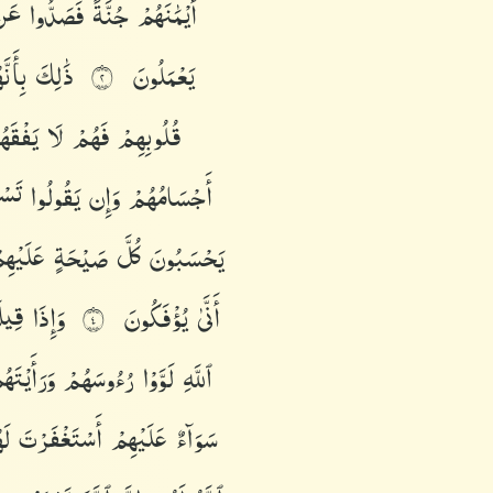
أَيْمَٰنَهُمْ
جُنَّةً
فَصَدُّوا۟
عَ
يَعْمَلُونَ
ذَٰلِكَ
بِأَن
٢
قُلُوبِهِمْ
فَهُمْ
لَا
يَفْقَ
أَجْسَامُهُمْ
وَإِن
يَقُولُوا۟
تَس
يَحْسَبُونَ
كُلَّ
صَيْحَةٍ
عَلَيْه
أَنَّىٰ
يُؤْفَكُونَ
وَإِذَا
قِي
٤
ٱللَّهِ
لَوَّوْا۟
رُءُوسَهُمْ
وَرَأَيْتَه
سَوَآءٌ
عَلَيْهِمْ
أَسْتَغْفَرْتَ
لَ