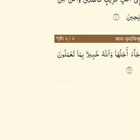
ٰلِحِينَ
١٠
পৃষ্ঠা ২ / ২
আল মুনাফিক
جَآءَ
أَجَلُهَا
وَٱللَّهُ
خَبِيرٌۢ
بِمَا
تَعْمَلُونَ
١١