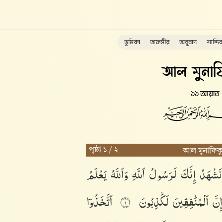
ভূমিকা
তাফসীর
অনুবাদ
শাব্দি
আল মুনাফ
১১ আয়াত
পৃষ্ঠা ১ / ২
আল মুনাফিক
نَشْهَدُ
إِنَّكَ
لَرَسُولُ
ٱللَّهِ
وَٱللَّهُ
يَعْلَمُ
ِنَّ
ٱلْمُنَٰفِقِينَ
لَكَٰذِبُونَ
ٱتَّخَذُوٓا۟
١