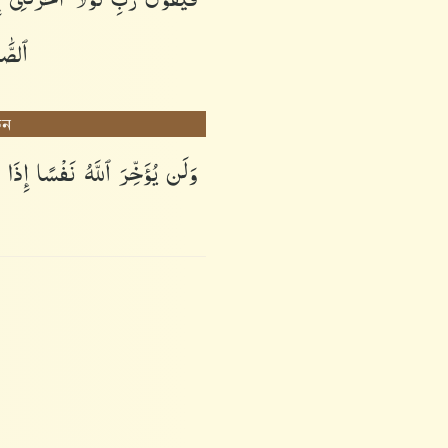
ٱلصَّ
ুন
وَلَن
يُؤَخِّرَ
ٱللَّهُ
نَفْسًا
إِذَا