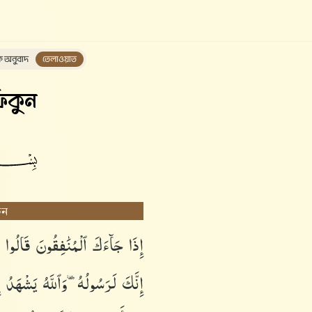
ক অনুবাদ
তেলাওয়াত
িকুন
ুন
إِذَا
جَآءَكَ
ٱلْمُنَٰفِقُونَ
قَالُوا۟
إِنَّكَ
لَرَسُولُهُۥ
وَٱللَّهُ
يَشْهَدُ
إ