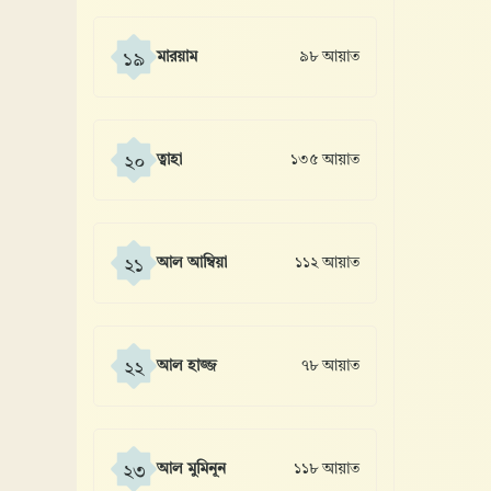
মারয়াম
৯৮ আয়াত
১৯
ত্বাহা
১৩৫ আয়াত
২০
আল আম্বিয়া
১১২ আয়াত
২১
আল হাজ্জ
৭৮ আয়াত
২২
আল মুমিনূন
১১৮ আয়াত
২৩