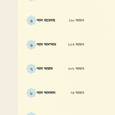
আল মায়েদাহ
১২০ আয়াত
৫
আল আন'আম
১৬৫ আয়াত
৬
আল আরাফ
২০৬ আয়াত
৭
আল আনফাল
৭৫ আয়াত
৮