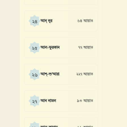
আন্ নূর
৬৪ আয়াত
২৪
আল-ফুরকান
৭৭ আয়াত
২৫
আশ্-শু’আরা
২২৭ আয়াত
২৬
আন নামল
৯৩ আয়াত
২৭