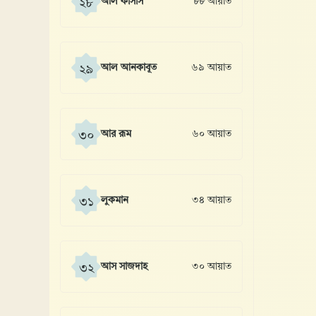
আল কাসাস
৮৮ আয়াত
২৮
আল আনকাবূত
৬৯ আয়াত
২৯
আর রূম
৬০ আয়াত
৩০
লুকমান
৩৪ আয়াত
৩১
আস সাজদাহ
৩০ আয়াত
৩২