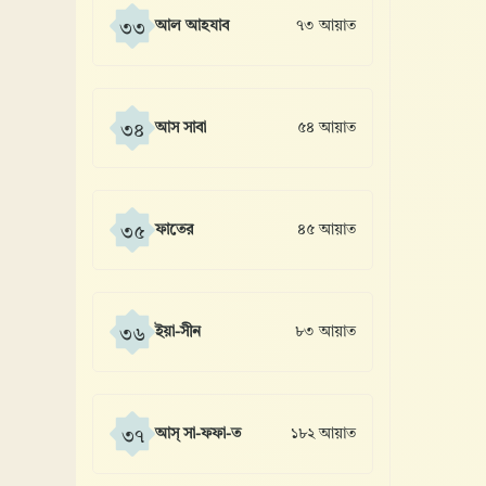
আল আহযাব
৭৩ আয়াত
৩৩
আস সাবা
৫৪ আয়াত
৩৪
ফাতের
৪৫ আয়াত
৩৫
ইয়া-সীন
৮৩ আয়াত
৩৬
আস্ সা-ফফা-ত
১৮২ আয়াত
৩৭