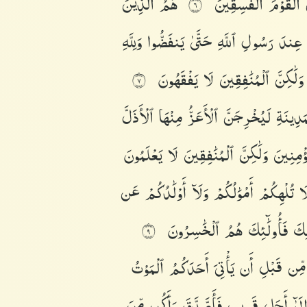
ى
ٱلْقَوْمَ
ٱلْفَٰسِقِينَ
هُمُ
ٱلَّذِينَ
٦
عِندَ
رَسُولِ
ٱللَّهِ
حَتَّىٰ
يَنفَضُّوا۟
وَلِلَّهِ
وَلَٰكِنَّ
ٱلْمُنَٰفِقِينَ
لَا
يَفْقَهُونَ
٧
مَدِينَةِ
لَيُخْرِجَنَّ
ٱلْأَعَزُّ
مِنْهَا
ٱلْأَذَلَّ
ُؤْمِنِينَ
وَلَٰكِنَّ
ٱلْمُنَٰفِقِينَ
لَا
يَعْلَمُونَ
َا
تُلْهِكُمْ
أَمْوَٰلُكُمْ
وَلَآ
أَوْلَٰدُكُمْ
عَن
لِكَ
فَأُو۟لَٰٓئِكَ
هُمُ
ٱلْخَٰسِرُونَ
٩
مِّن
قَبْلِ
أَن
يَأْتِىَ
أَحَدَكُمُ
ٱلْمَوْتُ
ِلَىٰٓ
أَجَلٍ
قَرِيبٍ
فَأَصَّدَّقَ
وَأَكُن
مِّنَ