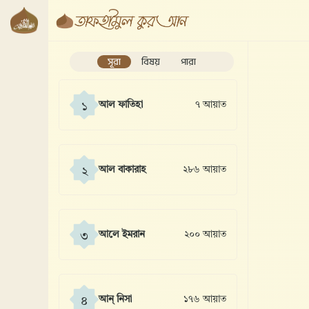
সূরা
বিষয়
পারা
আল ফাতিহা
৭ আয়াত
১
আল বাকারাহ
২৮৬ আয়াত
২
আলে ইমরান
২০০ আয়াত
৩
আন্ নিসা
১৭৬ আয়াত
৪