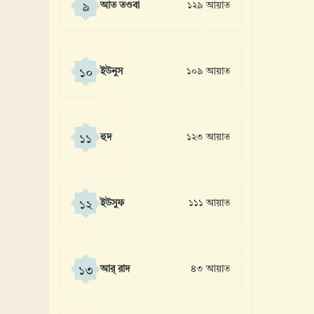
আত তওবা
১২৯ আয়াত
৯
ইউনুস
১০৯ আয়াত
১০
হুদ
১২৩ আয়াত
১১
ইউসুফ
১১১ আয়াত
১২
আর্ রাদ
৪৩ আয়াত
১৩