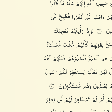
ن
سَبِيلِ
ٱللَّهِ
إِنَّهُمْ
سَآءَ
مَا
كَانُوا۟
َّهُمْ
ءَامَنُوا۟
ثُمَّ
كَفَرُوا۟
فَطُبِعَ
عَلَىٰ
هُونَ
وَإِذَا
رَأَيْتَهُمْ
تُعْجِبُكَ
٣
ْمَعْ
لِقَوْلِهِمْ
كَأَنَّهُمْ
خُشُبٌ
مُّسَنَّدَةٌ
ِمْ
هُمُ
ٱلْعَدُوُّ
فَٱحْذَرْهُمْ
قَٰتَلَهُمُ
ٱللَّهُ
لَ
لَهُمْ
تَعَالَوْا۟
يَسْتَغْفِرْ
لَكُمْ
رَسُولُ
ُمْ
يَصُدُّونَ
وَهُم
مُّسْتَكْبِرُونَ
٥
هُمْ
أَمْ
لَمْ
تَسْتَغْفِرْ
لَهُمْ
لَن
يَغْفِرَ