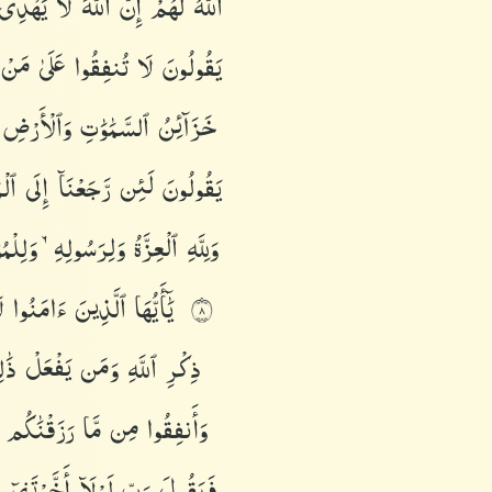
ٱللَّهُ
لَهُمْ
إِنَّ
ٱللَّهَ
لَا
يَهْدِ
يَقُولُونَ
لَا
تُنفِقُوا۟
عَلَىٰ
مَنْ
خَزَآئِنُ
ٱلسَّمَٰوَٰتِ
وَٱلْأَرْضِ
يَقُولُونَ
لَئِن
رَّجَعْنَآ
إِلَى
ٱلْ
وَلِلَّهِ
ٱلْعِزَّةُ
وَلِرَسُولِهِۦ
وَلِلْم
يَٰٓأَيُّهَا
ٱلَّذِينَ
ءَامَنُوا۟
ل
٨
ذِكْرِ
ٱللَّهِ
وَمَن
يَفْعَلْ
ذَٰ
وَأَنفِقُوا۟
مِن
مَّا
رَزَقْنَٰكُم
فَيَقُولَ
رَبِّ
لَوْلَآ
أَخَّرْتَنِىٓ
إ