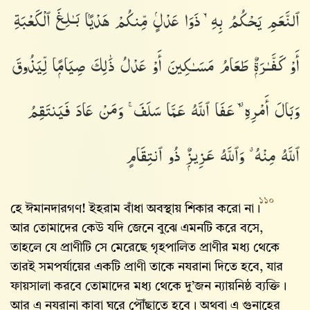
ٱلنَّعَمِ يَحْكُمُ بِهِۦ ذَوَا عَدْلٍۢ مِّنكُمْ هَدْيًۢا بَـٰلِغَ ٱلْكَعْبَةِ
أَوْ كَفَّـٰرَةٌۭ طَعَامُ مَسَـٰكِينَ أَوْ عَدْلُ ذَٰلِكَ صِيَامًۭا لِّيَذُوقَ
وَبَالَ أَمْرِهِۦ ۗ عَفَا ٱللَّهُ عَمَّا سَلَفَ ۚ وَمَنْ عَادَ فَيَنتَقِمُ
ٱللَّهُ مِنْهُ ۗ وَٱللَّهُ عَزِيزٌۭ ذُو ٱنتِقَامٍ
১১০
হে ঈমানদারগণ! ইহরাম বাঁধা অবস্থায় শিকার করো না।
আর তোমাদের কেউ যদি জেনে বুঝে এমনটি করে বসে,
তাহলে যে প্রাণীটি সে মেরেছে গৃহপালিত প্রাণীর মধ্য থেকে
তারই সমপর্যায়ের একটি প্রাণী তাকে নযরানা দিতে হবে, যার
ফায়সালা করবে তোমাদের মধ্য থেকে দু’জন ন্যায়নিষ্ঠ ব্যক্তি।
আর এ নযরানা কাবা ঘরে পৌঁছাতে হবে। অথবা এ গুনাহের