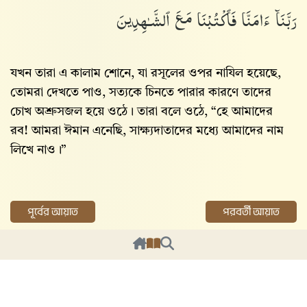
رَبَّنَآ ءَامَنَّا فَٱكْتُبْنَا مَعَ ٱلشَّـٰهِدِينَ
যখন তারা এ কালাম শোনে, যা রসূলের ওপর নাযিল হয়েছে,
তোমরা দেখতে পাও, সত্যকে চিনতে পারার কারণে তাদের
চোখ অশ্রুসজল হয়ে ওঠে। তারা বলে ওঠে, “হে আমাদের
রব! আমরা ঈমান এনেছি, সাক্ষ্যদাতাদের মধ্যে আমাদের নাম
লিখে নাও।”
পূর্বের আয়াত
পরবর্তী আয়াত