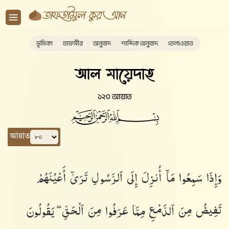
ভূমিকা
তাফসীর
অনুবাদ
শাব্দিক অনুবাদ
তেলাওয়াত
আল মায়েদাহ
১২০ আয়াত
আয়াত
وَإِذَا سَمِعُوا۟ مَآ أُنزِلَ إِلَى ٱلرَّسُولِ تَرَىٰٓ أَعْيُنَهُمْ
تَفِيضُ مِنَ ٱلدَّمْعِ مِمَّا عَرَفُوا۟ مِنَ ٱلْحَقِّ ۖ يَقُولُونَ