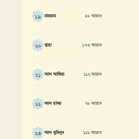
মারয়াম
৯৮ আয়াত
১৯
ত্বাহা
১৩৫ আয়াত
২০
আল আম্বিয়া
১১২ আয়াত
২১
আল হাজ্জ
৭৮ আয়াত
২২
আল মুমিনূন
১১৮ আয়াত
২৩