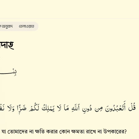
ক অনুবাদ
তেলাওয়াত
দাহ
قُلْ أَتَعْبُدُونَ مِن دُونِ ٱللَّهِ مَا لَا يَمْلِكُ لَكُمْ ضَرًّۭا وَلَا نَفْعً
যা তোমাদের না ক্ষতি করার কোন ক্ষমতা রাখে না উপকারের?