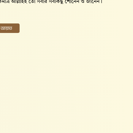
াত্র আল্লাহই তো সবার সবকিছু শোনেন ও জানেন।
ের আয়াত