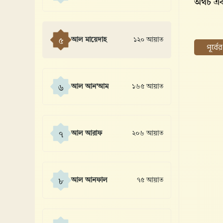
অথচ একম
আল মায়েদাহ
১২০ আয়াত
৫
পূর্ব
আল আন'আম
১৬৫ আয়াত
৬
আল আরাফ
২০৬ আয়াত
৭
আল আনফাল
৭৫ আয়াত
৮