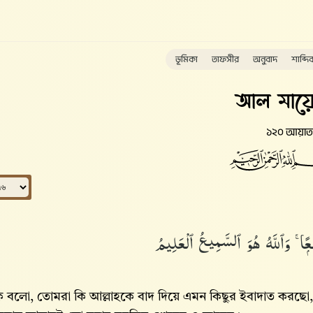
ভূমিকা
তাফসীর
অনুবাদ
শাব্দি
আল মায়ে
১২০ আয়াত
ۭا ۚ وَٱللَّهُ هُوَ ٱلسَّمِيعُ ٱلْعَلِيمُ
 বলো, তোমরা কি আল্লাহকে বাদ দিয়ে এমন কিছুর ইবাদাত করছো, 