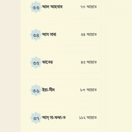
আল আহযাব
৭৩ আয়াত
৩৩
আস সাবা
৫৪ আয়াত
৩৪
ফাতের
৪৫ আয়াত
৩৫
ইয়া-সীন
৮৩ আয়াত
৩৬
আস্ সা-ফফা-ত
১৮২ আয়াত
৩৭