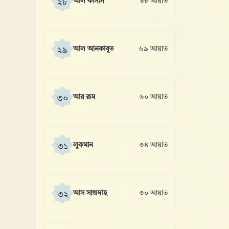
আল কাসাস
৮৮ আয়াত
২৮
আল আনকাবূত
৬৯ আয়াত
২৯
আর রূম
৬০ আয়াত
৩০
লুকমান
৩৪ আয়াত
৩১
আস সাজদাহ
৩০ আয়াত
৩২