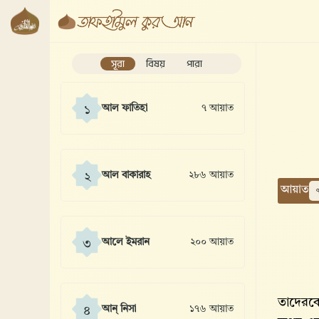
সূরা
বিষয়
পারা
আল ফাতিহা
৭ আয়াত
১
আল বাকারাহ
২৮৬ আয়াত
২
আয়াত
আলে ইমরান
২০০ আয়াত
৩
তাদেরকে
আন্ নিসা
১৭৬ আয়াত
৪