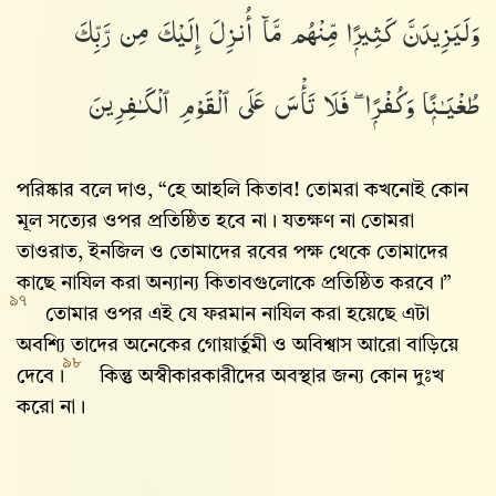
وَلَيَزِيدَنَّ كَثِيرًۭا مِّنْهُم مَّآ أُنزِلَ إِلَيْكَ مِن رَّبِّكَ
طُغْيَـٰنًۭا وَكُفْرًۭا ۖ فَلَا تَأْسَ عَلَى ٱلْقَوْمِ ٱلْكَـٰفِرِينَ
পরিষ্কার বলে দাও, “হে আহলি কিতাব! তোমরা কখনোই কোন
মূল সত্যের ওপর প্রতিষ্ঠিত হবে না। যতক্ষণ না তোমরা
তাওরাত, ইনজিল ও তোমাদের রবের পক্ষ থেকে তোমাদের
কাছে নাযিল করা অন্যান্য কিতাবগুলোকে প্রতিষ্ঠিত করবে।”
৯৭
তোমার ওপর এই যে ফরমান নাযিল করা হয়েছে এটা
অবশ্যি তাদের অনেকের গোয়ার্তুমী ও অবিশ্বাস আরো বাড়িয়ে
৯৮
দেবে।
কিন্তু অস্বীকারকারীদের অবস্থার জন্য কোন দুঃখ
করো না।