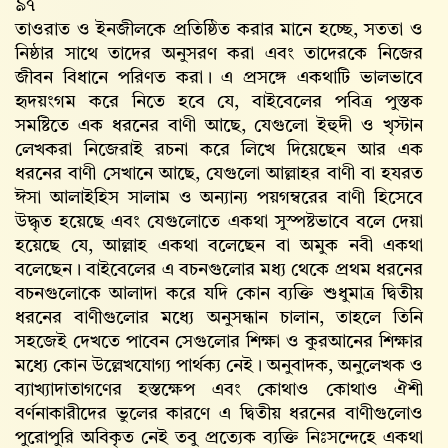
৯৭
তাওরাত ও ইনজীলকে প্রতিষ্ঠিত করার মানে হচ্ছে, সততা ও
নিষ্ঠার সাথে তাদের অনুসরণ করা এবং তাদেরকে নিজের
জীবন বিধানে পরিণত করা। এ প্রসঙ্গে একথাটি ভালভাবে
হৃদয়ংগম করে নিতে হবে যে, বাইবেলের পবিত্র পুস্তক
সমষ্টিতে এক ধরনের বাণী আছে, যেগুলো ইহুদী ও খৃস্টান
লেখকরা নিজেরাই রচনা করে লিখে দিয়েছেন আর এক
ধরনের বাণী সেখানে আছে, যেগুলো আল্লাহর বাণী বা হযরত
ঈসা আলাইহিস সালাম ও অন্যান্য পয়গম্বরের বাণী হিসেবে
উদ্ধৃত হয়েছে এবং যেগুলোতে একথা সুস্পষ্টভাবে বলে দেয়া
হয়েছে যে, আল্লাহ একথা বলেছেন বা অমুক নবী একথা
বলেছেন। বাইবেলের এ বচনগুলোর মধ্য থেকে প্রথম ধরনের
বচনগুলোকে আলাদা করে যদি কোন ব্যক্তি শুধুমাত্র দ্বিতীয়
ধরনের বাণীগুলোর মধ্যে অনুসন্ধান চালান, তাহলে তিনি
সহজেই দেখতে পাবেন সেগুলোর শিক্ষা ও কুরআনের শিক্ষার
মধ্যে কোন উল্লেখযোগ্য পার্থক্য নেই। অনুবাদক, অনুলেখক ও
ব্যাখ্যাদাতাগণের হস্তক্ষেপ এবং কোথাও কোথাও ঐশী
বর্ণনাকারীদের ভুলের কারণে এ দ্বিতীয় ধরনের বাণীগুলোও
পুরোপুরি অবিকৃত নেই তবু প্রত্যেক ব্যক্তি নিঃসন্দেহে একথা