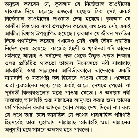
অনুভব করবেন যে, কুরআন যে নির্ভেজাল তাওহীদের
দাওয়াত দিয়ে চলেছে এগুলো মধ্যেও ঠিক সেই একই
নির্ভেজাল তাওহীদের দাওয়াত দেয়া হয়েছে। কুরআন যে
আকীদা বিশ্বাসের কথা উপস্থাপন করেছে এখানেও সেই একই
আকীদা বিশ্বাস উপস্থাপিত হয়েছে। কুরআন যে জীবন পদ্ধতির
দিকে পথনির্দেশ করেছে এখানেও সেই একই জীবন পদ্ধতির
নির্দেশ দেয়া হয়েছে। কাজেই ইহুদী ও খৃস্টানরা যদি তাদের
ধর্মগ্রন্থে আল্লাহ ও নবীদের পক্ষ থেকে উদ্ধৃত প্রকৃত শিক্ষার
ওপর প্রতিষ্ঠিত থাকতো তাহলে নিঃসন্দেহে নবী সাল্লাল্লাহু
আলাইহি ওয়া সাল্লামের আবির্ভাবকালে তাদেরকে একটি
ন্যায়বাদী ও সত্যপন্থী দল হিসেবে পাওয়া যেতো। এক্ষেত্রে
তারা কুরআনের মধ্যে সেই একই আলো দেখতে পেতো, যা
পূর্ববর্তী কিতাবগুলোর মধ্যে পাওয়া যেতো। এ অবস্থায় নবী
সাল্লাল্লাহু আলাইহি ওয়া সাল্লামের আনুগত্য করার জন্য তাদের
ধর্ম পরিবর্তন করার আদতে কোন প্রশ্নই দেখা দিতো না। বরং
যে পথে তারা চলে আসছিল সে পথের ধারাবাহিক পরিণতি
হিসেবেই তারা মুহাম্মাদ সাল্লাল্লাহু আলাইহি ওয়া সাল্লামের
অনুসারী হয়ে সামনে অগ্রসর হতে পারতো।