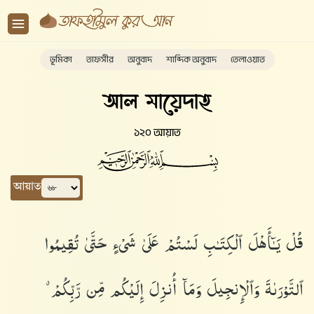
ভূমিকা
তাফসীর
অনুবাদ
শাব্দিক অনুবাদ
তেলাওয়াত
আল মায়েদাহ
১২০ আয়াত
আয়াত
قُلْ يَـٰٓأَهْلَ ٱلْكِتَـٰبِ لَسْتُمْ عَلَىٰ شَىْءٍ حَتَّىٰ تُقِيمُوا۟
ٱلتَّوْرَىٰةَ وَٱلْإِنجِيلَ وَمَآ أُنزِلَ إِلَيْكُم مِّن رَّبِّكُمْ ۗ