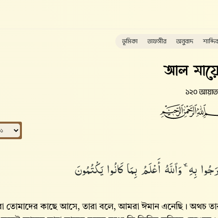
ভূমিকা
তাফসীর
অনুবাদ
শাব্দি
আল মায়ে
১২০ আয়াত
وا۟ بِهِۦ ۚ وَٱللَّهُ أَعْلَمُ بِمَا كَانُوا۟ يَكْتُمُونَ
া তোমাদের কাছে আসে, তারা বলে, আমরা ঈমান এনেছি। অথচ তারা