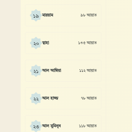
মারয়াম
৯৮ আয়াত
১৯
ত্বাহা
১৩৫ আয়াত
২০
আল আম্বিয়া
১১২ আয়াত
২১
আল হাজ্জ
৭৮ আয়াত
২২
আল মুমিনূন
১১৮ আয়াত
২৩