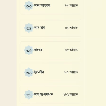
আল আহযাব
৭৩ আয়াত
৩৩
আস সাবা
৫৪ আয়াত
৩৪
ফাতের
৪৫ আয়াত
৩৫
ইয়া-সীন
৮৩ আয়াত
৩৬
আস্ সা-ফফা-ত
১৮২ আয়াত
৩৭