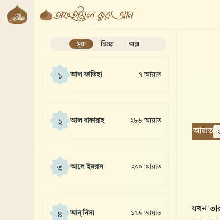
সূরা
বিষয়
পারা
আল ফাতিহা
৭ আয়াত
১
আল বাকারাহ
২৮৬ আয়াত
২
আয়াত
আলে ইমরান
২০০ আয়াত
৩
যখন তার
আন্ নিসা
১৭৬ আয়াত
৪