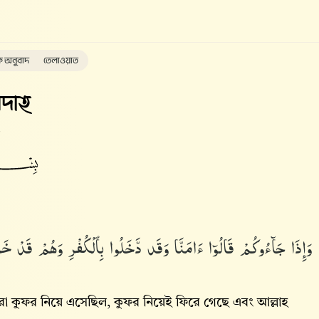
ক অনুবাদ
তেলাওয়াত
দাহ
وَإِذَا جَآءُوكُمْ قَالُوٓا۟ ءَامَنَّا وَقَد دَّخَلُوا۟ بِٱلْكُفْرِ وَهُمْ قَدْ خَرَجُ
 কুফর নিয়ে এসেছিল, কুফর নিয়েই ফিরে গেছে এবং আল্লাহ‌