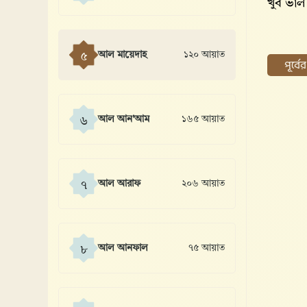
খুব ভাল
আল মায়েদাহ
১২০ আয়াত
৫
পূর্ব
আল আন'আম
১৬৫ আয়াত
৬
আল আরাফ
২০৬ আয়াত
৭
আল আনফাল
৭৫ আয়াত
৮