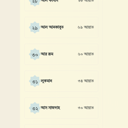
আল কাসাস
৮৮ আয়াত
২৮
আল আনকাবূত
৬৯ আয়াত
২৯
আর রূম
৬০ আয়াত
৩০
লুকমান
৩৪ আয়াত
৩১
আস সাজদাহ
৩০ আয়াত
৩২