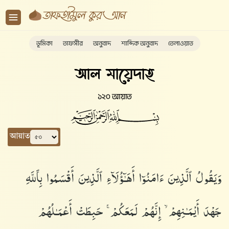
ভূমিকা
তাফসীর
অনুবাদ
শাব্দিক অনুবাদ
তেলাওয়াত
আল মায়েদাহ
১২০ আয়াত
আয়াত
وَيَقُولُ ٱلَّذِينَ ءَامَنُوٓا۟ أَهَـٰٓؤُلَآءِ ٱلَّذِينَ أَقْسَمُوا۟ بِٱللَّهِ
جَهْدَ أَيْمَـٰنِهِمْ ۙ إِنَّهُمْ لَمَعَكُمْ ۚ حَبِطَتْ أَعْمَـٰلُهُمْ