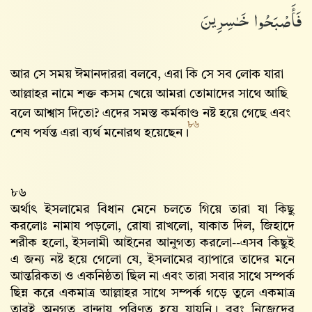
فَأَصْبَحُوا۟ خَـٰسِرِينَ
আর সে সময় ঈমানদাররা বলবে, এরা কি সে সব লোক যারা
আল্লাহর নামে শক্ত কসম খেয়ে আমরা তোমাদের সাথে আছি
বলে আশ্বাস দিতো? এদের সমস্ত কর্মকাণ্ড নষ্ট হয়ে গেছে এবং
৮৬
শেষ পর্যন্ত এরা ব্যর্থ মনোরথ হয়েছেন।
৮৬
অর্থাৎ ইসলামের বিধান মেনে চলতে গিয়ে তারা যা কিছু
করলোঃ নামায পড়লো, রোযা রাখলো, যাকাত দিল, জিহাদে
শরীক হলো, ইসলামী আইনের আনুগত্য করলো--এসব কিছুই
এ জন্য নষ্ট হয়ে গেলো যে, ইসলামের ব্যাপারে তাদের মনে
আন্তরিকতা ও একনিষ্ঠতা ছিল না এবং তারা সবার সাথে সম্পর্ক
ছিন্ন করে একমাত্র আল্লাহর সাথে সম্পর্ক গড়ে তুলে একমাত্র
তারই অনুগত বান্দায় পরিণত হয়ে যায়নি। বরং নিজেদের