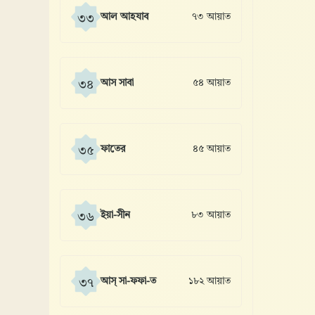
আল আহযাব
৭৩ আয়াত
৩৩
আস সাবা
৫৪ আয়াত
৩৪
ফাতের
৪৫ আয়াত
৩৫
ইয়া-সীন
৮৩ আয়াত
৩৬
আস্ সা-ফফা-ত
১৮২ আয়াত
৩৭