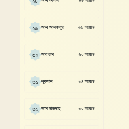
আল কাসাস
৮৮ আয়াত
২৮
আল আনকাবূত
৬৯ আয়াত
২৯
আর রূম
৬০ আয়াত
৩০
লুকমান
৩৪ আয়াত
৩১
আস সাজদাহ
৩০ আয়াত
৩২