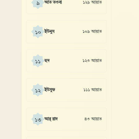
আত তওবা
১২৯ আয়াত
৯
ইউনুস
১০৯ আয়াত
১০
হুদ
১২৩ আয়াত
১১
ইউসুফ
১১১ আয়াত
১২
আর্ রাদ
৪৩ আয়াত
১৩