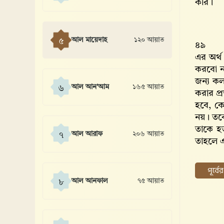
করি।
আল মায়েদাহ
১২০ আয়াত
৫
৪৯
এর অর্থ
করবো না
জন্য কল
আল আন'আম
১৬৫ আয়াত
৬
করার প্
হবে, ক
নয়। তব
তাকে হত
আল আরাফ
২০৬ আয়াত
৭
তাহলে এ
পূর্ব
আল আনফাল
৭৫ আয়াত
৮