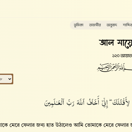
ভূমিকা
তাফসীর
অনুবাদ
শাব্দি
আল মায়ে
১২০ আয়াত
أَقْتُلَكَ ۖ إِنِّىٓ أَخَافُ ٱللَّهَ رَبَّ ٱلْعَـٰلَمِينَ
াকে মেরে ফেলার জন্য হাত উঠালেও আমি তোমাকে মেরে ফেলার জ