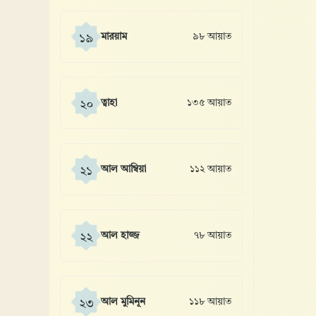
মারয়াম
৯৮ আয়াত
১৯
ত্বাহা
১৩৫ আয়াত
২০
আল আম্বিয়া
১১২ আয়াত
২১
আল হাজ্জ
৭৮ আয়াত
২২
আল মুমিনূন
১১৮ আয়াত
২৩