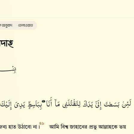
ক অনুবাদ
তেলাওয়াত
দাহ
لَئِنۢ بَسَطتَ إِلَىَّ يَدَكَ لِتَقْتُلَنِى مَآ أَنَا۠ بِبَاسِطٍۢ يَدِىَ إِلَيْكَ لِ
৪৯
ন্য হাত উঠাবো না।
আমি বিশ্ব জাহানের প্রভু আল্লাহকে ভয়