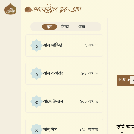
সূরা
বিষয়
পারা
আল ফাতিহা
৭ আয়াত
১
আল বাকারাহ
২৮৬ আয়াত
২
আয়াত
আলে ইমরান
২০০ আয়াত
৩
তুমি আম
আন্ নিসা
১৭৬ আয়াত
৪