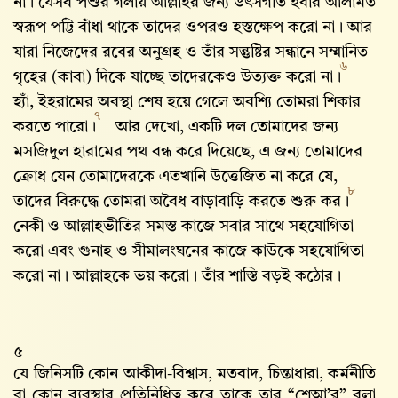
না। যেসব পশুর গলায় আল্লাহর জন্য উৎসর্গীত হবার আলামত
স্বরূপ পট্টি বাঁধা থাকে তাদের ওপরও হস্তক্ষেপ করো না। আর
যারা নিজেদের রবের অনুগ্রহ ও তাঁর সন্তুষ্টির সন্ধানে সম্মানিত
৬
গৃহের (কাবা) দিকে যাচ্ছে তাদেরকেও উত্যক্ত করো না।
হ্যাঁ, ইহরামের অবস্থা শেষ হয়ে গেলে অবশ্যি তোমরা শিকার
৭
করতে পারো।
আর দেখো, একটি দল তোমাদের জন্য
মসজিদুল হারামের পথ বন্ধ করে দিয়েছে, এ জন্য তোমাদের
ক্রোধ যেন তোমাদেরকে এতখানি উত্তেজিত না করে যে,
৮
তাদের বিরুদ্ধে তোমরা অবৈধ বাড়াবাড়ি করতে শুরু কর।
নেকী ও আল্লাহভীতির সমস্ত কাজে সবার সাথে সহযোগিতা
করো এবং গুনাহ ও সীমালংঘনের কাজে কাউকে সহযোগিতা
করো না। আল্লাহকে ভয় করো। তাঁর শাস্তি বড়ই কঠোর।
৫
যে জিনিসটি কোন আকীদা-বিশ্বাস, মতবাদ, চিন্তাধারা, কর্মনীতি
বা কোন ব্যবস্থার প্রতিনিধিত্ব করে তাকে তার “শেআ’র” বলা