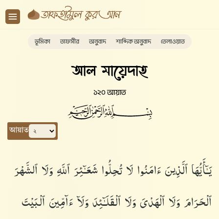
ভূমিকা
তাফসীর
অনুবাদ
শাব্দিক অনুবাদ
তেলাওয়াত
আল মায়েদাহ
১২০ আয়াত
আয়াত
يَـٰٓأَيُّهَا ٱلَّذِينَ ءَامَنُوا۟ لَا تُحِلُّوا۟ شَعَـٰٓئِرَ ٱللَّهِ وَلَا ٱلشَّهْرَ
ٱلْحَرَامَ وَلَا ٱلْهَدْىَ وَلَا ٱلْقَلَـٰٓئِدَ وَلَآ ءَآمِّينَ ٱلْبَيْتَ