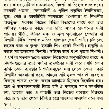
হয়। কারণ সেটি তার আলামত, নিদর্শন বা চিহ্নের কাজ করে।
সরকারী পতাকা, সেনাবাহিনী ও পুলিশ প্রভৃতির ইউনিফরম,
মুদ্রা, নোট ও ডাকটিকিট সরকারের “শেআ’র” বা নিশানীর
অন্তর্ভুক্ত। সরকার নিজের বিভিন্ন বিভাগের কাছে বরং তার
অধীনস্থ সকলের কাছে এর প্রতি সম্মান প্রদর্শনের দাবী
জানায়। গীর্জা, ফাঁসির মঞ্চ ও ক্রুশ খৃস্টবাদের শেআ’র বা
নিশানী। টিকি, পৈতা ও মন্দির ব্রাহ্মণ্যবাদের নিশানী। ঝুঁটি চুল,
হাতের বালা ও কৃপাণ ইত্যাদি শিখ ধর্মের নিশানী। হাতুড়ি ও
কাস্তে সমাজতন্ত্রের নিশানী। স্বস্তিকা আর্য বংশ-পূজার নিশানী।
এ ধর্ম বা মতবাদগুলো তাদের নিজেদের অনুসারীদের কাছে এ
নিদর্শনগুলোর প্রতি মর্যাদা প্রদর্শনের দাবী করে। যদি কোন
ব্যক্তি কোন ব্যবস্থার নিশানীসমূহের মধ্য থেকে কোন একটি
নিশানীর অবমাননা করে, তাহলে এটি মূলত তার ঐ ব্যবস্থার
বিরুদ্ধে শত্রুতা পোষণ করার আলামত হিসেবে বিবেচিত হয়।
আর ঐ অবমাননাকারী নিজে যদি ঐ ব্যবস্থার সাথে সম্পর্কিত
হয়, তাহলে তার এ কাজটি তার নিজের ব্যবস্থার বিরুদ্ধে
বিদ্রোহ ও তার থেকে বিচ্ছিন্ন হয়ে যাওয়ার সমার্থক বলে গণ্য
হয়।