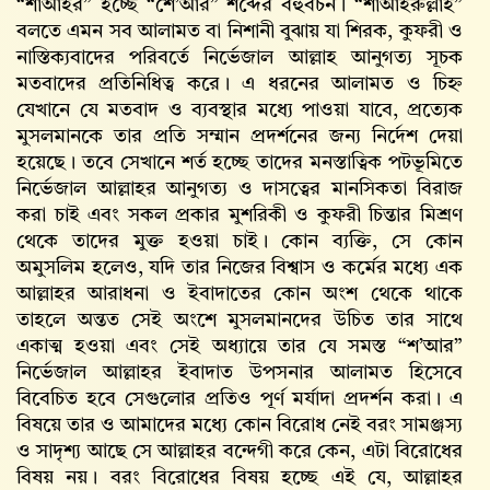
“শাআইর” হচ্ছে “শে’আর” শব্দের বহুবচন। “শাআইরুল্লাহ”
বলতে এমন সব আলামত বা নিশানী বুঝায় যা শিরক, কুফরী ও
নাস্তিক্যবাদের পরিবর্তে নির্ভেজাল আল্লাহ আনুগত্য সূচক
মতবাদের প্রতিনিধিত্ব করে। এ ধরনের আলামত ও চিহ্ন
যেখানে যে মতবাদ ও ব্যবস্থার মধ্যে পাওয়া যাবে, প্রত্যেক
মুসলমানকে তার প্রতি সম্মান প্রদর্শনের জন্য নির্দেশ দেয়া
হয়েছে। তবে সেখানে শর্ত হচ্ছে তাদের মনস্তাত্বিক পটভূমিতে
নির্ভেজাল আল্লাহর আনুগত্য ও দাসত্বের মানসিকতা বিরাজ
করা চাই এবং সকল প্রকার মুশরিকী ও কুফরী চিন্তার মিশ্রণ
থেকে তাদের মুক্ত হওয়া চাই। কোন ব্যক্তি, সে কোন
অমুসলিম হলেও, যদি তার নিজের বিশ্বাস ও কর্মের মধ্যে এক
আল্লাহর আরাধনা ও ইবাদাতের কোন অংশ থেকে থাকে
তাহলে অন্তত সেই অংশে মুসলমানদের উচিত তার সাথে
একাত্ম হওয়া এবং সেই অধ্যায়ে তার যে সমস্ত “শ’আর”
নির্ভেজাল আল্লাহর ইবাদাত উপসনার আলামত হিসেবে
বিবেচিত হবে সেগুলোর প্রতিও পূর্ণ মর্যাদা প্রদর্শন করা। এ
বিষয়ে তার ও আমাদের মধ্যে কোন বিরোধ নেই বরং সামঞ্জস্য
ও সাদৃশ্য আছে সে আল্লাহর বন্দেগী করে কেন, এটা বিরোধের
বিষয় নয়। বরং বিরোধের বিষয় হচ্ছে এই যে, আল্লাহর