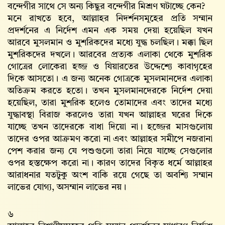
বন্দেগীর সাথে সে অন্য কিছুর বন্দেগীর মিশ্রণ ঘটাচ্ছে কেন?
মনে রাখতে হবে, আল্লাহর নিদর্শনসমূহের প্রতি সম্মান
প্রদর্শনের এ নির্দেশ এমন এক সময় দেয়া হয়েছিল যখন
আরবে মুসলমান ও মুশরিকদের মধ্যে যুদ্ধ চলছিল। মক্কা ছিল
মুশরিকদের দখলে। আরবের প্রত্যক এলাকা থেকে মুশরিক
গোত্রের লোকেরা হজ্জ ও যিয়ারতের উদ্দেশ্যে কাবাগৃহের
দিকে আসতো। এ জন্য অনেক গোত্রকে মুসলমানদের এলাকা
অতিক্রম করতে হতো। তখন মুসলমানদেরকে নির্দেশ দেয়া
হয়েছিল, তারা মুশরিক হলেও তোমাদের এবং তাদের মধ্যে
যুদ্ধাবস্থা বিরাজ করলেও তারা যখন আল্লাহর ঘরের দিকে
যাচ্ছে তখন তাদেরকে বাধা দিয়ো না। হজ্জের মাসগুলোয়
তাদের ওপর আক্রমণ করো না এবং আল্লাহর সমীপে নজরানা
পেশ করার জন্য যে পশুগুলো তারা নিয়ে যাচ্ছে সেগুলোর
ওপর হস্তক্ষেপ করো না। কারণ তাদের বিকৃত ধর্মে আল্লাহর
আরাধনার যতটুকু অংশ বাকি রয়ে গেছে তা অবশ্যি সম্মান
লাভের যোগ্য, অসম্মান লাভের নয়।
৬