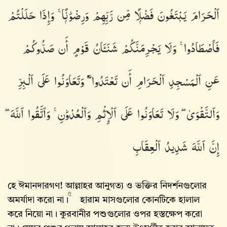
ٱلْحَرَامَ يَبْتَغُونَ فَضْلًۭا مِّن رَّبِّهِمْ وَرِضْوَٰنًۭا ۚ وَإِذَا حَلَلْتُمْ
فَٱصْطَادُوا۟ ۚ وَلَا يَجْرِمَنَّكُمْ شَنَـَٔانُ قَوْمٍ أَن صَدُّوكُمْ
عَنِ ٱلْمَسْجِدِ ٱلْحَرَامِ أَن تَعْتَدُوا۟ ۘ وَتَعَاوَنُوا۟ عَلَى ٱلْبِرِّ
وَٱلتَّقْوَىٰ ۖ وَلَا تَعَاوَنُوا۟ عَلَى ٱلْإِثْمِ وَٱلْعُدْوَٰنِ ۚ وَٱتَّقُوا۟ ٱللَّهَ ۖ
إِنَّ ٱللَّهَ شَدِيدُ ٱلْعِقَابِ
হে ঈমানদারগণ! আল্লাহর আনুগত্য ও ভক্তির নিদর্শনগুলোর
৫
অমর্যাদা করো না।
হারাম মাসগুলোর কোনটিকে হালাল
করে নিয়ো না। কুরবানীর পশুগুলোর ওপর হস্তক্ষেপ করো