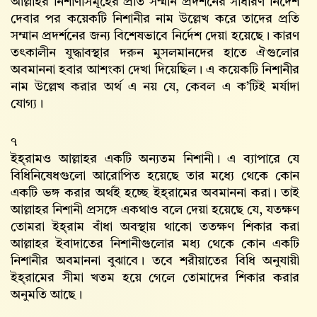
আল্লাহর নিশাণীসমূহের প্রতি সম্মান প্রদর্শনের সাধারণ নির্দেশ
দেবার পর কয়েকটি নিশানীর নাম উল্লেখ করে তাদের প্রতি
সম্মান প্রদর্শনের জন্য বিশেষভাবে নির্দেশ দেয়া হয়েছে। কারণ
তৎকালীন যুদ্ধাবস্থার দরুন মুসলমানদের হাতে ঐগুলোর
অবমাননা হবার আশংকা দেখা দিয়েছিল। এ কয়েকটি নিশানীর
নাম উল্লেখ করার অর্থ এ নয় যে, কেবল এ ক’টিই মর্যাদা
যোগ্য।
৭
ইহ্‌রামও আল্লাহর একটি অন্যতম নিশানী। এ ব্যাপারে যে
বিধিনিষেধগুলো আরোপিত হয়েছে তার মধ্যে থেকে কোন
একটি ভঙ্গ করার অর্থই হচ্ছে ইহ্‌রামের অবমাননা করা। তাই
আল্লাহর নিশানী প্রসঙ্গে একথাও বলে দেয়া হয়েছে যে, যতক্ষণ
তোমরা ইহ্‌রাম বাঁধা অবস্থায় থাকো ততক্ষণ শিকার করা
আল্লাহর ইবাদাতের নিশানীগুলোর মধ্য থেকে কোন একটি
নিশানীর অবমাননা বুঝাবে। তবে শরীয়াতের বিধি অনুযায়ী
ইহ্‌রামের সীমা খতম হয়ে গেলে তোমাদের শিকার করার
অনুমতি আছে।