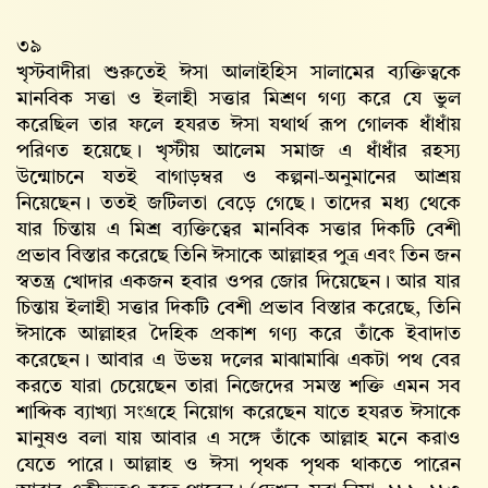
৩৯
খৃস্টবাদীরা শুরুতেই ঈসা আলাইহিস সালামের ব্যক্তিত্বকে
মানবিক সত্তা ও ইলাহী সত্তার মিশ্রণ গণ্য করে যে ভুল
করেছিল তার ফলে হযরত ঈসা যথার্থ রূপ গোলক ধাঁধাঁয়
পরিণত হয়েছে। খৃস্টীয় আলেম সমাজ এ ধাঁধাঁর রহস্য
উন্মোচনে যতই বাগাড়ম্বর ও কল্পনা-অনুমানের আশ্রয়
নিয়েছেন। ততই জটিলতা বেড়ে গেছে। তাদের মধ্য থেকে
যার চিন্তায় এ মিশ্র ব্যক্তিত্বের মানবিক সত্তার দিকটি বেশী
প্রভাব বিস্তার করেছে তিনি ঈসাকে আল্লাহর পুত্র এবং তিন জন
স্বতন্ত্র খোদার একজন হবার ওপর জোর দিয়েছেন। আর যার
চিন্তায় ইলাহী সত্তার দিকটি বেশী প্রভাব বিস্তার করেছে, তিনি
ঈসাকে আল্লাহর দৈহিক প্রকাশ গণ্য করে তাঁকে ইবাদাত
করেছেন। আবার এ উভয় দলের মাঝামাঝি একটা পথ বের
করতে যারা চেয়েছেন তারা নিজেদের সমস্ত শক্তি এমন সব
শাব্দিক ব্যাখ্যা সংগ্রহে নিয়োগ করেছেন যাতে হযরত ঈসাকে
মানুষও বলা যায় আবার এ সঙ্গে তাঁকে আল্লাহ মনে করাও
যেতে পারে। আল্লাহ ও ঈসা পৃথক পৃথক থাকতে পারেন