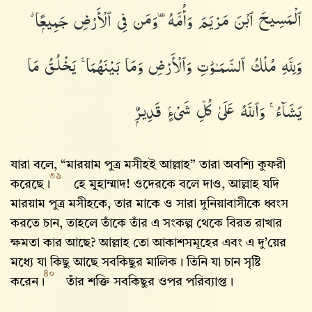
ٱلْمَسِيحَ ٱبْنَ مَرْيَمَ وَأُمَّهُۥ وَمَن فِى ٱلْأَرْضِ جَمِيعًۭا ۗ
وَلِلَّهِ مُلْكُ ٱلسَّمَـٰوَٰتِ وَٱلْأَرْضِ وَمَا بَيْنَهُمَا ۚ يَخْلُقُ مَا
يَشَآءُ ۚ وَٱللَّهُ عَلَىٰ كُلِّ شَىْءٍۢ قَدِيرٌۭ
যারা বলে, “মারয়াম পুত্র মসীহই আল্লাহ” তারা অবশ্যি কুফরী
৩৯
করেছে।
হে মুহাম্মাদ! ওদেরকে বলে দাও, আল্লাহ‌ যদি
মারয়াম পুত্র মসীহকে, তার মাকে ও সারা দুনিয়াবাসীকে ধ্বংস
করতে চান, তাহলে তাঁকে তাঁর এ সংকল্প থেকে বিরত রাখার
ক্ষমতা কার আছে? আল্লাহ‌ তো আকাশসমূহের এবং এ দু’য়ের
মধ্যে যা কিছু আছে সবকিছুর মালিক। তিনি যা চান সৃষ্টি
৪০
করেন।
তাঁর শক্তি সবকিছুর ওপর পরিব্যাপ্ত।