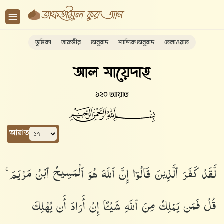
ভূমিকা
তাফসীর
অনুবাদ
শাব্দিক অনুবাদ
তেলাওয়াত
আল মায়েদাহ
১২০ আয়াত
আয়াত
لَّقَدْ كَفَرَ ٱلَّذِينَ قَالُوٓا۟ إِنَّ ٱللَّهَ هُوَ ٱلْمَسِيحُ ٱبْنُ مَرْيَمَ ۚ
قُلْ فَمَن يَمْلِكُ مِنَ ٱللَّهِ شَيْـًٔا إِنْ أَرَادَ أَن يُهْلِكَ