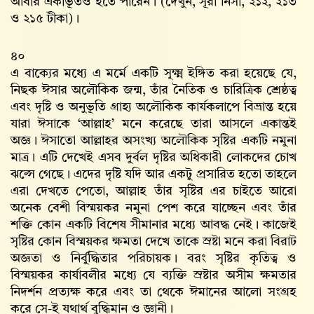
আবার একীভূতও হতে পারেন। (দেখুন, সূরা নিসা, ২১২, ২১৩
ও ২১৫ টীকা)।
৪০
এ বাক্যের মধ্যে এ মর্মে একটি সূক্ষ্ম ইঙ্গিত করা হয়েছে যে,
নিছক ঈসার অলৌকিক জন্ম, তাঁর নৈতিক ও চারিত্রিক শ্রেষ্ঠত্ব
এবং দৃষ্টি ও অনুভূতি গ্রাহ্য অলৌকিক কার্যকলাপে বিভ্রান্ত হয়ে
যারা ঈসাকে ‘আল্লাহ’ মনে করেছে তারা আসলে একান্তই
অজ্ঞ। ঈসাতো আল্লাহর অসংখ্য অলৌকিক সৃষ্টির একটি নমুনা
মাত্র। এটি দেখেই এসব দুর্বল দৃষ্টির অধিকারী লোকদের চোখ
ঝল্সে গেছে। এদের দৃষ্টি যদি আর একটু প্রসারিত হতো তাহলে
এরা দেখতে পেতো, আল্লাহ তাঁর সৃষ্টির এর চাইতে আরো
অনেক বেশী বিস্ময়কর নমুনা পেশ করে যাচ্ছেন এবং তাঁর
শক্তি কোন একটি বিশেষ সীমানার মধ্যে আবদ্ধ নেই। কাজেই
সৃষ্টির কোন বিস্ময়কর ক্ষমতা দেখে তাকে স্রষ্টা মনে করা বিরাট
অজ্ঞতা ও নির্বুদ্ধিতার পরিচায়ক। বরং সৃষ্টির কৃতিত্ব ও
বিস্ময়কর কার্যাবলীর মধ্যে যে ব্যক্তি স্রষ্টার অসীম ক্ষমতার
নিদর্শন প্রত্যক্ষ করে এবং তা থেকে ঈমানের আলো সংগ্রহ
করে সে-ই যথার্থ বুদ্ধিমান ও জ্ঞানী।