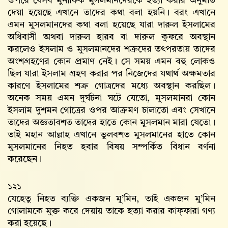
ওপরে যেসব মুনাফিক মুসলমানদেরকে হত্যা করার অনুমতি
দেয়া হয়েছে এখানে তাদের কথা বলা হয়নি। বরং এখানে
এমন মুসলমানদের কথা বলা হয়েছে যারা দারুল ইসলামের
অধিবাসী অথবা দারুল হারব বা দারুল কুফরে অবস্থান
করলেও ইসলাম ও মুসলমানদের শত্রুদের তৎপরতায় তাদের
অংশগ্রহণের কোন প্রমাণ নেই। সে সময় এমন বহু লোকও
ছিল যারা ইসলাম গ্রহণ করার পর নিজেদের যথার্থ অক্ষমতার
কারণে ইসলামের শত্রু গোত্রদের মধ্যে অবস্থান করছিল।
অনেক সময় এমন দুর্ঘটনা ঘটে যেতো, মুসলমানরা কোন
ইসলাম দুশমন গোত্রের ওপর আক্রমণ চালাতো এবং সেখানে
তাদের অজ্ঞতাবশত তাদের হাতে কোন মুসলমান মারা যেতো।
তাই মহান আল্লাহ এখানে ভুলবশত মুসলমানের হাতে কোন
মুসলমানের নিহত হবার বিষয় সম্পর্কিত বিধান বর্ণনা
করেছেন।
১২১
যেহেতু নিহত ব্যক্তি একজন মু’মিন, তাই একজন মু’মিন
গোলামকে মুক্ত করে দেয়ায় তাকে হত্যা করার কাফ্‌ফারা গণ্য
করা হয়েছে।