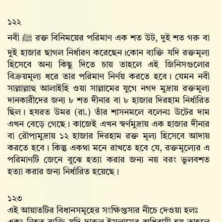
১২২
নবী ﷺ রক্ত বিনিময়ের পরিমাণ এক শত উট, দুই শত গরু বা
দুই হাজার ছাগল নির্ধারণ করেছেন।কোন ব্যক্তি যদি রক্তমূল্য
হিসেবে অন্য কিছু দিতে চায় তাহলে এই জিনিসগুলোর
বিক্রয়মূল্য ধরে তার পরিমাণ নির্ণয় করতে হবে। যেমন নবী
সাল্লাল্লাহু আলাইহি ওয়া সাল্লামের যুগে নগদ মুদ্রায় রক্তমূল্য
দানকারীদের জন্য ৮ শত দীনার বা ৮ হাজার দিরহাম নির্ধারিত
ছিল। হযরত উমর (রা.) তাঁর শাসনমলে বলেনঃ উটের দাম
এখন বেড়ে গেছে। কাজেই এখন স্বর্ণমুদ্রায় এক হাজার দীনার
বা রৌপ্যমুদ্রায় ১২ হাজার দিরহাম রক্ত মূল্য হিসেবে আদায়
করতে হবে। কিন্তু একথা মনে রাখতে হবে যে, রক্তমূল্যের এ
পরিমাণটি জেনে বুঝে হত্যা করার জন্য নয় বরং ভুলবশত
হত্যা করার জন্য নির্ধারিত হয়েছে।
১২৩
এই আয়াতটির বিধানসমূহের সংক্ষিপ্তসার নীচে দেওয়া হলঃ