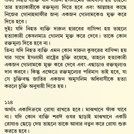
একঃ নিহত ব্যক্তি যদি দারুল ইসলামের অধিবাসী হয় তাহলে
তার হত্যাকারীকে রক্তমূল্য দিতে হবে এবং আল্লাহর কাছে
নিজের গোনাহমাফীর জন্য একজন গোলামকেও মুক্ত করে
দিতে হবে।
দুইঃ যদি নিহত ব্যক্তি দারুল হারবের বাসিন্দা হয় তাহলে
হত্যাকারী কেবলমাত্র গোলাম মুক্ত করে দেবে। তাকে কোন
রক্তমূল্য দিতে হবে না।
তিনঃ যদি নিহত ব্যক্তি এমন কোন দারুল কুফরের বাসিন্দা হয়
যার সাথে ইসলামী রাষ্ট্রের চুক্তি রয়েছে, তাহলে হত্যাকারী
একজন গোলামকে মুক্ত করে দেবে এবং এছাড়াও রক্তমূল্যও
দান করবে। কিন্তু এক্ষেত্রে রক্তমূল্যের পরিমাণ তাই হবে, যা
সে চুক্তিবদ্ধ জাতির একজন অমুসলিম অধিবাসীকে হত্যা
করলে চুক্তি অনুযায়ী দিতে হয়।
১২৪
অর্থাৎ একাদিক্রমে রোযা রাখতে হবে। মাঝখানে ফাঁক যাবে
না। যদি কোন ব্যক্তি শরঈ ওযর ছাড়াই মাঝখানে একটি
রোযাও ছেড়ে দেয় তাহলে তাকে আবার নতুন করে রোযা শুরু
করতে হবে।