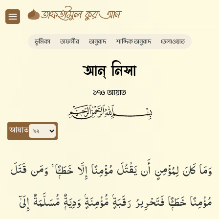
ভূমিকা
তাফসীর
অনুবাদ
শাব্দিক অনুবাদ
তেলাওয়াত
আন্ নিসা
১৭৬ আয়াত
আয়াত
وَمَا كَانَ لِمُؤْمِنٍ أَن يَقْتُلَ مُؤْمِنًا إِلَّا خَطَـًۭٔا ۚ وَمَن قَتَلَ
مُؤْمِنًا خَطَـًۭٔا فَتَحْرِيرُ رَقَبَةٍۢ مُّؤْمِنَةٍۢ وَدِيَةٌۭ مُّسَلَّمَةٌ إِلَىٰٓ