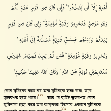
أَهْلِهِۦٓ إِلَّآ أَن يَصَّدَّقُوا۟ ۚ فَإِن كَانَ مِن قَوْمٍ عَدُوٍّۢ لَّكُمْ
وَهُوَ مُؤْمِنٌۭ فَتَحْرِيرُ رَقَبَةٍۢ مُّؤْمِنَةٍۢ ۖ وَإِن كَانَ مِن قَوْمٍۭ
بَيْنَكُمْ وَبَيْنَهُم مِّيثَـٰقٌۭ فَدِيَةٌۭ مُّسَلَّمَةٌ إِلَىٰٓ أَهْلِهِۦ
وَتَحْرِيرُ رَقَبَةٍۢ مُّؤْمِنَةٍۢ ۖ فَمَن لَّمْ يَجِدْ فَصِيَامُ شَهْرَيْنِ
مُتَتَابِعَيْنِ تَوْبَةًۭ مِّنَ ٱللَّهِ ۗ وَكَانَ ٱللَّهُ عَلِيمًا حَكِيمًۭا
কোন মুমিনের কাজ নয় অন্য মুমিনকে হত্যা করা, তবে
১২০
ভুলবশত হতে পারে।
আর যে ব্যক্তি ভুলবশত কোন
মুমিনকে হত্যা করে তার কাফ্‌ফারা হিসেবে একজন মুমিনকে
১২১