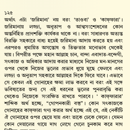
১২৫
অর্থাৎ এটা ‌‌‌‌‌‘জরিমানা’ নয় বরং ‌‌‘তাওবা’ ও ‌‌‘কাফ্‌ফারা’।
জরিমানায় লজ্জা, অনুতাপ ও আত্মসংশোধনের কোন
অন্তর্নিহিত প্রাণশক্তি কার্যকর থাকে না। বরং সাধারণত অত্যন্ত
বিরক্তি সহকারে বাধ্য হয়েই জরিমানা আদায় করতে হয় এবং
এরপরও ধূমায়িত অসন্তোষ ও তিক্ততার মনোভাব থেকেই
যায়। বিপরীত পক্ষে মহান আল্লাহ‌ চান, বান্দা এবাদাত-বন্দেগী,
সৎকাজ ও অধিকার আদায় করার মাধ্যমে নিজের মন-মানসের
ওপর থেকে নিজের ভুলের প্রভাব ধুয়ে মুছে ফেলবে এবং
লজ্জা ও অনুতাপ সহকারে আল্লাহর দিকে ফিরে যাবে। এভাবে
সে কেবল এই গোনাহের ক্ষমা লাভ করবে না বরং এই সঙ্গে
ভবিষ্যতের জন্য সে এই ধরনের ভুলের পুনরাবৃত্তি করা
থেকেও নিজেকে সংরক্ষিত রাখতে পারবে। ‘ কাফ্‌ফারার’
শাব্দিক অর্থ হচ্ছে, “গোপনকারী বস্তু”। কোন সৎকাজকে
গোনাহের কাফ্‌ফারা গণ্য করার অর্থ হচ্ছে এই যে, এই নেকীটি
ঐ গোনাহের ওপর ছেয়ে যায় এবং তাকে ঢেকে ফেলে। যেমন
কোন দেয়ালের গায়ে দাগ লেগে গেলে চুনকাম করে দাগ