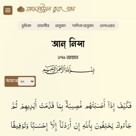
ভূমিকা
তাফসীর
অনুবাদ
শাব্দিক অনুবাদ
তেলাওয়াত
আন্ নিসা
১৭৬ আয়াত
আয়াত
فَكَيْفَ إِذَآ أَصَـٰبَتْهُم مُّصِيبَةٌۢ بِمَا قَدَّمَتْ أَيْدِيهِمْ ثُمَّ
جَآءُوكَ يَحْلِفُونَ بِٱللَّهِ إِنْ أَرَدْنَآ إِلَّآ إِحْسَـٰنًۭا وَتَوْفِيقًا