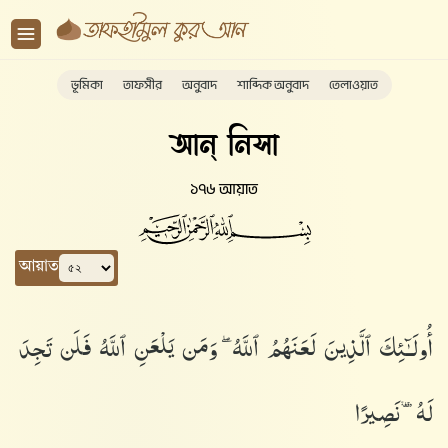
ভূমিকা
তাফসীর
অনুবাদ
শাব্দিক অনুবাদ
তেলাওয়াত
আন্ নিসা
১৭৬ আয়াত
আয়াত
أُو۟لَـٰٓئِكَ ٱلَّذِينَ لَعَنَهُمُ ٱللَّهُ ۖ وَمَن يَلْعَنِ ٱللَّهُ فَلَن تَجِدَ
لَهُۥ نَصِيرًا