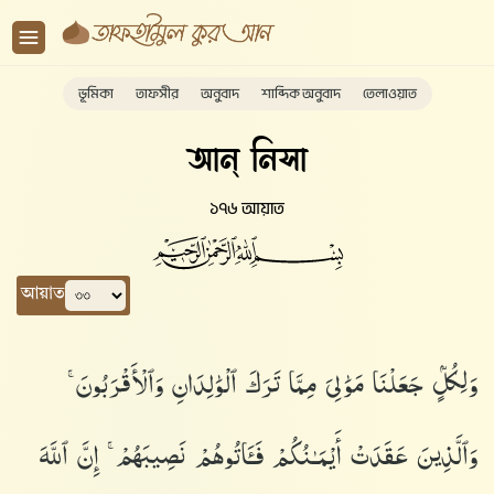
ভূমিকা
তাফসীর
অনুবাদ
শাব্দিক অনুবাদ
তেলাওয়াত
আন্ নিসা
১৭৬ আয়াত
আয়াত
وَلِكُلٍّۢ جَعَلْنَا مَوَٰلِىَ مِمَّا تَرَكَ ٱلْوَٰلِدَانِ وَٱلْأَقْرَبُونَ ۚ
وَٱلَّذِينَ عَقَدَتْ أَيْمَـٰنُكُمْ فَـَٔاتُوهُمْ نَصِيبَهُمْ ۚ إِنَّ ٱللَّهَ