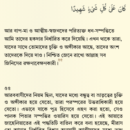
كَانَ عَلَىٰ كُلِّ شَىْءٍۢ شَهِيدًا
আর বাপ-মা ও আত্মীয়-স্বজনদের পরিত্যক্ত ধন-সম্পত্তিতে
আমি তাদের হকদার নির্ধারিত করে দিয়েছি। এখন থাকে তারা,
যাদের সাথে তোমাদের চুক্তি ও অঙ্গীকার আছে, তাদের অংশ
তাদেরকে দিয়ে দাও। নিশ্চিত জেনে রাখো আল্লাহ‌ সব
৫৫
জিনিসের রক্ষণাবেক্ষণকারী।
৫৫
আরববাসীদের নিয়ম ছিল, যাদের মধ্যে বন্ধুত্ব বা ভ্রাতৃত্বের চুক্তি
ও অঙ্গীকার হয়ে যেতো, তারা পরস্পরের উত্তরাধিকারী হয়ে
যেতো। এভাবে যাকে পুত্র হিসেবে গ্রহণ করা হতো, সেও
পালক পিতার সম্পত্তির ওয়ারিস হয়ে যেতো। এই আয়াতে
জাহেলিয়াতের এই পদ্ধতিটি বাতিল করে বলা হয়েছে, মীরাস