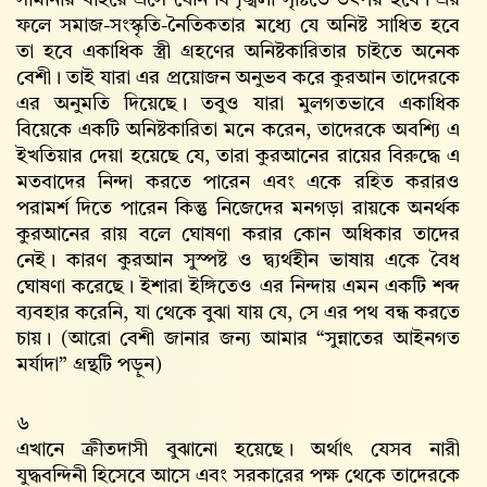
সীমানার বাইরে এসে যৌন বিশৃঙ্খলা সৃষ্টিতে তৎপর হবে। এর
ফলে সমাজ-সংস্কৃতি-নৈতিকতার মধ্যে যে অনিষ্ট সাধিত হবে
তা হবে একাধিক স্ত্রী গ্রহণের অনিষ্টকারিতার চাইতে অনেক
বেশী। তাই যারা এর প্রয়োজন অনুভব করে কুরআন তাদেরকে
এর অনুমতি দিয়েছে। তবুও যারা মুলগতভাবে একাধিক
বিয়েকে একটি অনিষ্টকারিতা মনে করেন, তাদেরকে অবশ্যি এ
ইখতিয়ার দেয়া হয়েছে যে, তারা কুরআনের রায়ের বিরুদ্ধে এ
মতবাদের নিন্দা করতে পারেন এবং একে রহিত করারও
পরামর্শ দিতে পারেন কিন্তু নিজেদের মনগড়া রায়কে অনর্থক
কুরআনের রায় বলে ঘোষণা করার কোন অধিকার তাদের
নেই। কারণ কুরআন সুস্পষ্ট ও দ্ব্যর্থহীন ভাষায় একে বৈধ
ঘোষণা করেছে। ইশারা ইঙ্গিতেও এর নিন্দায় এমন একটি শব্দ
ব্যবহার করেনি, যা থেকে বুঝা যায় যে, সে এর পথ বন্ধ করতে
চায়। (আরো বেশী জানার জন্য আমার “সুন্নাতের আইনগত
মর্যাদা” গ্রন্থটি পড়ুন)
৬
এখানে ক্রীতদাসী বুঝানো হয়েছে। অর্থাৎ যেসব নারী
যুদ্ধবন্দিনী হিসেবে আসে এবং সরকারের পক্ষ থেকে তাদেরকে