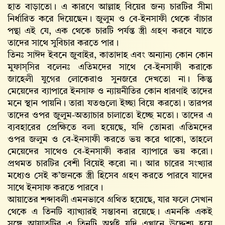
হাত বাড়াতো। এ কারণে আল্লাহ‌ বিয়ের জন্য চারটির সীমা
নির্ধারিত করে দিয়েছেন। জুলুম ও বে-ইনসাফী থেকে বাঁচার
পন্থা এই যে, এক থেকে চারটি পর্যন্ত স্ত্রী গ্রহণ করবে যাতে
তাদের সাথে সুবিচার করতে পার।
তিনঃ সাঈদ ইবনে জুবাইর, কাতাদাহ এবং অন্যান্য কোন কোন
মুফাস্‌সির বলেনঃ এতিমদের সাথে বে-ইনসাফী করাকে
জাহেলী যুগের লোকেরাও সুনজরে দেখতো না। কিন্তু
মেয়েদের ব্যাপারে ইনসাফ ও ন্যায়নীতির কোন ধারণাই তাদের
মনে স্থান পায়নি। তারা যতগুলো ইচ্ছা বিয়ে করতো। তারপর
তাদের ওপর জুলুম-অত্যাচার চালাতো ইচ্ছে মতো। তাদের এ
ব্যবহারের প্রেক্ষিতে বলা হয়েছে, যদি তোমরা এতিমদের
ওপর জলুম ও বে-ইনসাফী করতে ভয় করে থাকো, তাহলে
মেয়েদের সাথেও বে-ইনসাফী করার ব্যাপারে ভয় করো।
প্রথমত চারটির বেশী বিয়েই করো না। আর চারের সংখ্যার
মধ্যেও সেই ক’জনকে স্ত্রী হিসেব গ্রহণ করতে পারবে যাদের
সাথে ইনসাফ করতে পারবে।
আয়াতের শব্দাবলী এমনভাবে গ্রথিত হয়েছে, যার ফলে সেখান
থেকে এ তিনটি ব্যাখ্যারই সম্ভাবনা রয়েছে। এমনকি একই
সঙ্গে আয়াতটির এ তিনটি অর্থই যদি এখানে উদ্দেশ্য হয়ে