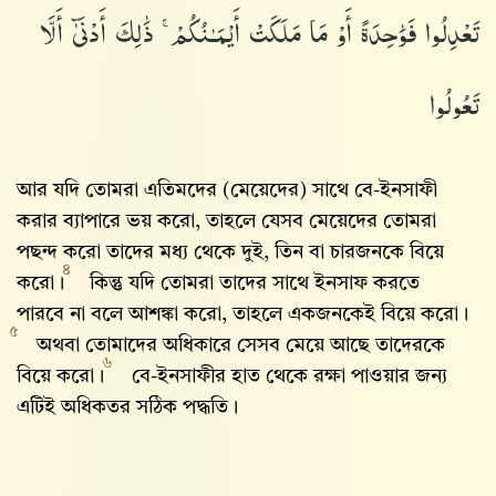
تَعْدِلُوا۟ فَوَٰحِدَةً أَوْ مَا مَلَكَتْ أَيْمَـٰنُكُمْ ۚ ذَٰلِكَ أَدْنَىٰٓ أَلَّا
تَعُولُوا۟
আর যদি তোমরা এতিমদের (মেয়েদের) সাথে বে-ইনসাফী
করার ব্যাপারে ভয় করো, তাহলে যেসব মেয়েদের তোমরা
পছন্দ করো তাদের মধ্য থেকে দুই, তিন বা চারজনকে বিয়ে
৪
করো।
কিন্তু যদি তোমরা তাদের সাথে ইনসাফ করতে
পারবে না বলে আশঙ্কা করো, তাহলে একজনকেই বিয়ে করো।
৫
অথবা তোমাদের অধিকারে সেসব মেয়ে আছে তাদেরকে
৬
বিয়ে করো।
বে-ইনসাফীর হাত থেকে রক্ষা পাওয়ার জন্য
এটিই অধিকতর সঠিক পদ্ধতি।