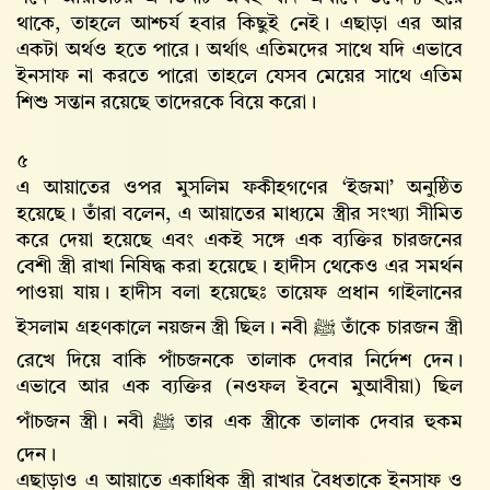
থাকে, তাহলে আশ্চর্য হবার কিছুই নেই। এছাড়া এর আর
একটা অর্থও হতে পারে। অর্থাৎ এতিমদের সাথে যদি এভাবে
ইনসাফ না করতে পারো তাহলে যেসব মেয়ের সাথে এতিম
শিশু সন্তান রয়েছে তাদেরকে বিয়ে করো।
৫
এ আয়াতের ওপর মুসলিম ফকীহগণের ‘ইজমা’ অনুষ্ঠিত
হয়েছে। তাঁরা বলেন, এ আয়াতের মাধ্যমে স্ত্রীর সংখ্যা সীমিত
করে দেয়া হয়েছে এবং একই সঙ্গে এক ব্যক্তির চারজনের
বেশী স্ত্রী রাখা নিষিদ্ধ করা হয়েছে। হাদীস থেকেও এর সমর্থন
পাওয়া যায়। হাদীস বলা হয়েছেঃ তায়েফ প্রধান গাইলানের
ইসলাম গ্রহণকালে নয়জন স্ত্রী ছিল। নবী ﷺ তাঁকে চারজন স্ত্রী
রেখে দিয়ে বাকি পাঁচজনকে তালাক দেবার নির্দেশ দেন।
এভাবে আর এক ব্যক্তির (নওফল ইবনে মুআবীয়া) ছিল
পাঁচজন স্ত্রী। নবী ﷺ তার এক স্ত্রীকে তালাক দেবার হুকম
দেন।
এছাড়াও এ আয়াতে একাধিক স্ত্রী রাখার বৈধতাকে ইনসাফ ও