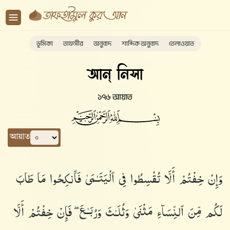
ভূমিকা
তাফসীর
অনুবাদ
শাব্দিক অনুবাদ
তেলাওয়াত
আন্ নিসা
১৭৬ আয়াত
আয়াত
وَإِنْ خِفْتُمْ أَلَّا تُقْسِطُوا۟ فِى ٱلْيَتَـٰمَىٰ فَٱنكِحُوا۟ مَا طَابَ
لَكُم مِّنَ ٱلنِّسَآءِ مَثْنَىٰ وَثُلَـٰثَ وَرُبَـٰعَ ۖ فَإِنْ خِفْتُمْ أَلَّا