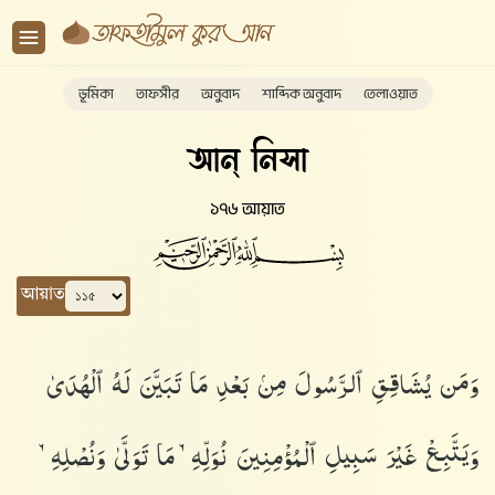
ভূমিকা
তাফসীর
অনুবাদ
শাব্দিক অনুবাদ
তেলাওয়াত
আন্ নিসা
১৭৬ আয়াত
আয়াত
وَمَن يُشَاقِقِ ٱلرَّسُولَ مِنۢ بَعْدِ مَا تَبَيَّنَ لَهُ ٱلْهُدَىٰ
وَيَتَّبِعْ غَيْرَ سَبِيلِ ٱلْمُؤْمِنِينَ نُوَلِّهِۦ مَا تَوَلَّىٰ وَنُصْلِهِۦ