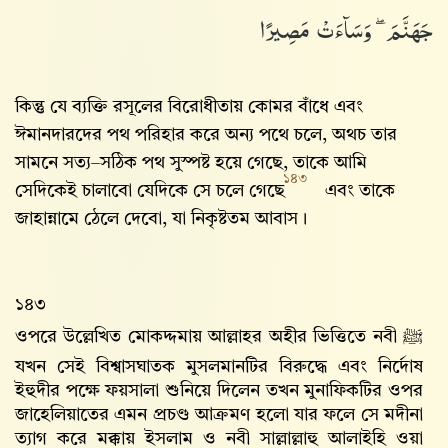
جَهَنَّمَ ۖ وَسَآءَتْ مَصِيرًا
কিন্তু যে ব্যক্তি রসূলের বিরোধীতায় কোমর বাঁধে এবং
ঈমানদারদের পথ পরিহার করে অন্য পথে চলে, অথচ তার
সামনে সত্য–সঠিক পথ সুস্পষ্ট হয়ে গেছে, তাকে আমি
১৪৩
সেদিকেই চালাবো যেদিকে সে চলে গেছে
এবং তাকে
জাহান্নামে ঠেলে দেবো, যা নিকৃষ্টতম আবাস।
১৪৩
ওপরে উল্লেখিত মোকদ্দমায় আল্লাহর অহীর ভিত্তিতে নবী ﷺ
যখন সেই বিশ্বাসঘাতক মুসলমানটির বিরুদ্ধে এবং নির্দোষ
ইহুদীর পক্ষে ফয়সালা শুনিয়ে দিলেন তখন মুনাফিকটির ওপর
জাহেলিয়াতের এমন প্রচণ্ড আক্রমণ হলো যার ফলে সে মদীনা
ত্যাগ করে মক্কায় ইসলাম ও নবী সাল্লাল্লাহু আলাইহি ওয়া