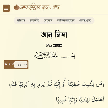
ভূমিকা
তাফসীর
অনুবাদ
শাব্দিক অনুবাদ
তেলাওয়াত
আন্ নিসা
১৭৬ আয়াত
আয়াত
وَمَن يَكْسِبْ خَطِيٓـَٔةً أَوْ إِثْمًۭا ثُمَّ يَرْمِ بِهِۦ بَرِيٓـًۭٔا فَقَدِ
ٱحْتَمَلَ بُهْتَـٰنًۭا وَإِثْمًۭا مُّبِينًۭا