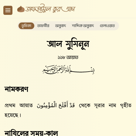
ভূমিকা
তাফসীর
অনুবাদ
শাব্দিক অনুবাদ
তেলাওয়াত
আল মুমিনূন
১১৮ আয়াত
নামকরণ
প্রথম আয়াত
قَدْ أَفْلَحَ الْمُؤْمِنُونَ
থেকে সূরার নাম গৃহীত
হয়েছে।
নাযিলের সময়-কাল