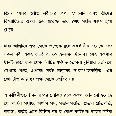
তিনঃ যেসব জাতি নবীদের কথা শোনেনি এবং তাঁদের
বিরোধিতার ওপর জিদ ধরেছে তারা শেষ পর্যন্ত ধ্বংস হয়ে
গেছে।
চারঃ আল্লাহর পক্ষ থেকে প্রত্যেক যুগে একই দ্বীন এসেছে এবং
সকল নবী একই জাতি বা উম্মাহ-ভুক্ত ছিলেন। সেই একমাত্র
দ্বীনটি ছাড়া অন্য যেসব বিচিত্র ধর্মমত তোমরা দুনিয়ার চারদিকে
দেখতে পাচ্ছ এগুলো সবই মানুষের স্ব-কপোলকল্পিত। এর
কোনটাও আল্লাহর পক্ষ থেকে প্রেরিত নয়।
এ কাহিনীগুলো বলার পর লোকদেরকে একথা জানানো হয়েছে
যে, পার্থিব সমৃদ্ধি, অর্থ-সম্পদ, সন্তান-সন্ততি, প্রভাব-প্রতিপত্তি,
ক্ষমতা, কর্তৃত্ব এমন জিনিস নয় যা কোন ব্যক্তি বা দলের সঠিক