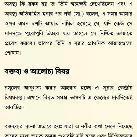
অবস্থা কি রকম হয় তা তিনি স্বচক্ষেই দেখেছিলেন এবং এ
অবস্থা অতিবাহিত হবার পর নবী (সা.) বলেন, এ সময় আমার
ওপর এমন দশটি আয়াত নাযিল হয়েছে যে, যদি কেউ সে
মানদন্ডে পুরোপুরি উতরে যায় তাহলে সে নিশ্চিত জান্নাতে
প্রবেশ করবে। তারপর তিনি এ সূরার প্রাথমিক আয়াতগুলো
শোনান।
বক্তব্য ও আলোচ্য বিষয়
রসূলের আনুগত্য করার আহবান হচ্ছে এ সূরার কেন্দ্রীয়
বিষয়বস্তু। এখানে বিবৃত সমগ্র ভাষণটি এ কেন্দ্রের চারদিকেই
আবর্তিত।
বক্তব্যের সূচনা এভাবে হয়ঃ যারা এ নবীর কথা মেনে নিয়েছে
তাদের মধ্যে অমুক অমুক গুণাবলি সৃষ্টি হচ্ছে এবং নিশ্চিতভাবে