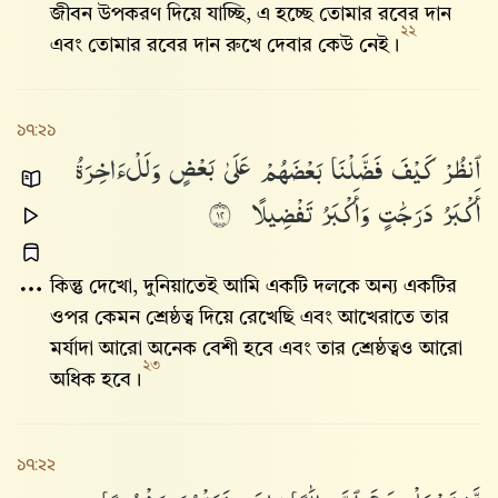
জীবন উপকরণ দিয়ে যাচ্ছি, এ হচ্ছে তোমার রবের দান
২২
এবং তোমার রবের দান রুখে দেবার কেউ নেই।
১৭:২১
ٱنظُرْ
كَيْفَ
فَضَّلْنَا
بَعْضَهُمْ
عَلَىٰ
بَعْضٍ
وَلَلْءَاخِرَةُ
أَكْبَرُ
دَرَجَٰتٍ
وَأَكْبَرُ
تَفْضِيلًا
٢١
কিন্তু দেখো, দুনিয়াতেই আমি একটি দলকে অন্য একটির
ওপর কেমন শ্রেষ্ঠত্ব দিয়ে রেখেছি এবং আখেরাতে তার
মর্যাদা আরো অনেক বেশী হবে এবং তার শ্রেষ্ঠত্বও আরো
২৩
অধিক হবে।
১৭:২২