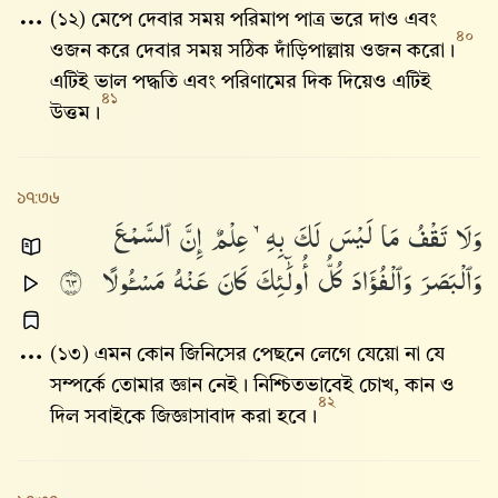
(১২) মেপে দেবার সময় পরিমাপ পাত্র ভরে দাও এবং
৪০
ওজন করে দেবার সময় সঠিক দাঁড়িপাল্লায় ওজন করো।
এটিই ভাল পদ্ধতি এবং পরিণামের দিক দিয়েও এটিই
৪১
উত্তম।
১৭:৩৬
وَلَا
تَقْفُ
مَا
لَيْسَ
لَكَ
بِهِۦ
عِلْمٌ
إِنَّ
ٱلسَّمْعَ
وَٱلْبَصَرَ
وَٱلْفُؤَادَ
كُلُّ
أُو۟لَٰٓئِكَ
كَانَ
عَنْهُ
مَسْـُٔولًا
٣٦
(১৩) এমন কোন জিনিসের পেছনে লেগে যেয়ো না যে
সম্পর্কে তোমার জ্ঞান নেই। নিশ্চিতভাবেই চোখ, কান ও
৪২
দিল সবাইকে জিজ্ঞাসাবাদ করা হবে।