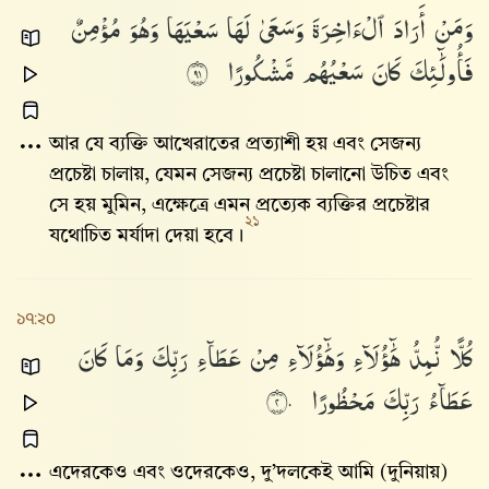
وَمَنْ
أَرَادَ
ٱلْءَاخِرَةَ
وَسَعَىٰ
لَهَا
سَعْيَهَا
وَهُوَ
مُؤْمِنٌ
فَأُو۟لَٰٓئِكَ
كَانَ
سَعْيُهُم
مَّشْكُورًا
١٩
আর যে ব্যক্তি আখেরাতের প্রত্যাশী হয় এবং সেজন্য
প্রচেষ্টা চালায়, যেমন সেজন্য প্রচেষ্টা চালানো উচিত এবং
সে হয় মুমিন, এক্ষেত্রে এমন প্রত্যেক ব্যক্তির প্রচেষ্টার
২১
যথোচিত মর্যাদা দেয়া হবে।
১৭:২০
كُلًّا
نُّمِدُّ
هَٰٓؤُلَآءِ
وَهَٰٓؤُلَآءِ
مِنْ
عَطَآءِ
رَبِّكَ
وَمَا
كَانَ
عَطَآءُ
رَبِّكَ
مَحْظُورًا
٢٠
এদেরকেও এবং ওদেরকেও, দু’দলকেই আমি (দুনিয়ায়)