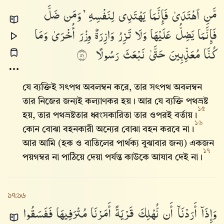
مَّنِ
ٱهْتَدَىٰ
فَإِنَّمَا
يَهْتَدِى
لِنَفْسِهِۦ
وَمَن
ضَلَّ
فَإِنَّمَا
يَضِلُّ
عَلَيْهَا
وَلَا
تَزِرُ
وَازِرَةٌ
وِزْرَ
أُخْرَىٰ
وَمَا
كُنَّا
مُعَذِّبِينَ
حَتَّىٰ
نَبْعَثَ
رَسُولًا
١٥
যে ব্যক্তিই সৎপথ অবলম্বন করে, তার সৎপথ অবলম্বন
তার নিজের জন্যই কল্যাণকর হয়। আর যে ব্যক্তি পথভ্রষ্ট
১৫
হয়, তার পথভ্রষ্টতার ধ্বংসকারিতা তার ওপরই বর্তায়।
১৬
কোন বোঝা বহনকারী অন্যের বোঝা বহন করবে না।
আর আমি (হক ও বাতিলের পার্থক্য বুঝাবার জন্য) একজন
১৭
পয়গম্বর না পাঠিয়ে দেয়া পর্যন্ত কাউকে আযাব দেই না।
১৭:১৬
وَإِذَآ
أَرَدْنَآ
أَن
نُّهْلِكَ
قَرْيَةً
أَمَرْنَا
مُتْرَفِيهَا
فَفَسَقُوا۟