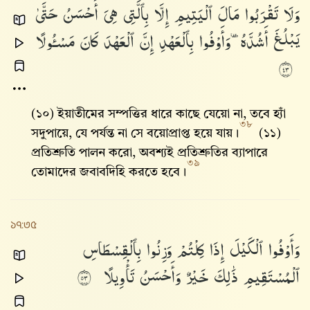
وَلَا
تَقْرَبُوا۟
مَالَ
ٱلْيَتِيمِ
إِلَّا
بِٱلَّتِى
هِىَ
أَحْسَنُ
حَتَّىٰ
يَبْلُغَ
أَشُدَّهُۥ
وَأَوْفُوا۟
بِٱلْعَهْدِ
إِنَّ
ٱلْعَهْدَ
كَانَ
مَسْـُٔولًا
٣٤
(১০) ইয়াতীমের সম্পত্তির ধারে কাছে যেয়ো না, তবে হ্যাঁ
৩৮
সদুপায়ে, যে পর্যন্ত না সে বয়োপ্রাপ্ত হয়ে যায়।
(১১)
প্রতিশ্রুতি পালন করো, অবশ্যই প্রতিশ্রুতির ব্যাপারে
৩৯
তোমাদের জবাবদিহি করতে হবে।
১৭:৩৫
وَأَوْفُوا۟
ٱلْكَيْلَ
إِذَا
كِلْتُمْ
وَزِنُوا۟
بِٱلْقِسْطَاسِ
ٱلْمُسْتَقِيمِ
ذَٰلِكَ
خَيْرٌ
وَأَحْسَنُ
تَأْوِيلًا
٣٥