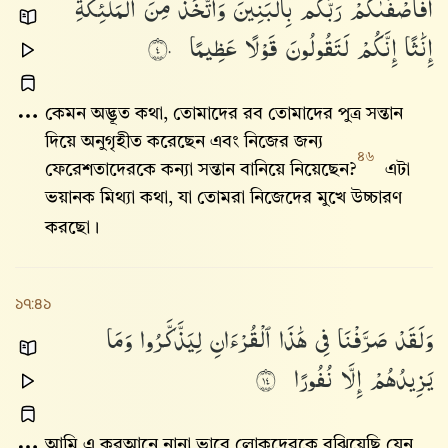
أَفَأَصْفَىٰكُمْ
رَبُّكُم
بِٱلْبَنِينَ
وَٱتَّخَذَ
مِنَ
ٱلْمَلَٰٓئِكَةِ
إِنَٰثًا
إِنَّكُمْ
لَتَقُولُونَ
قَوْلًا
عَظِيمًا
٤٠
কেমন অদ্ভূত কথা, তোমাদের রব তোমাদের পুত্র সন্তান
দিয়ে অনুগৃহীত করেছেন এবং নিজের জন্য
৪৬
ফেরেশতাদেরকে কন্যা সন্তান বানিয়ে নিয়েছেন?
এটা
ভয়ানক মিথ্যা কথা, যা তোমরা নিজেদের মুখে উচ্চারণ
করছো।
১৭:৪১
وَلَقَدْ
صَرَّفْنَا
فِى
هَٰذَا
ٱلْقُرْءَانِ
لِيَذَّكَّرُوا۟
وَمَا
يَزِيدُهُمْ
إِلَّا
نُفُورًا
٤١
আমি এ কুরআনে নানা ভাবে লোকদেরকে বুঝিয়েছি যেন