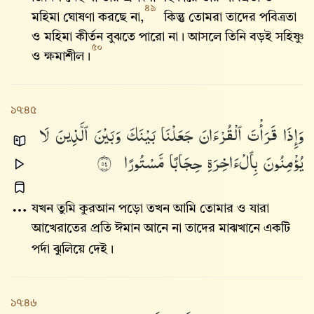
৪৯
মহিমা ঘোষণা করছে না,
কিন্তু তোমরা তাদের পবিত্রতা
ও মহিমা কীর্তন বুঝতে পারো না। আসলে তিনি বড়ই সহিষ্ণু
৫০
ও ক্ষমাশীল।
১৭:৪৫
وَإِذَا
قَرَأْتَ
ٱلْقُرْءَانَ
جَعَلْنَا
بَيْنَكَ
وَبَيْنَ
ٱلَّذِينَ
لَا
يُؤْمِنُونَ
بِٱلْءَاخِرَةِ
حِجَابًا
مَّسْتُورًا
٤٥
যখন তুমি কুরআন পড়ো তখন আমি তোমার ও যারা
আখেরাতের প্রতি ঈমান আনে না তাদের মাঝখানে একটি
পর্দা ঝুলিয়ে দেই।
১৭:৪৬