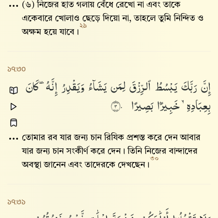
(৬) নিজের হাত গলায় বেঁধে রেখো না এবং তাকে
একেবারে খোলাও ছেড়ে দিয়ো না, তাহলে তুমি নিন্দিত ও
২৯
অক্ষম হয়ে যাবে।
১৭:৩০
إِنَّ
رَبَّكَ
يَبْسُطُ
ٱلرِّزْقَ
لِمَن
يَشَآءُ
وَيَقْدِرُ
إِنَّهُۥ
كَانَ
بِعِبَادِهِۦ
خَبِيرًۢا
بَصِيرًا
٣٠
তোমার রব যার জন্য চান রিযিক প্রশস্ত করে দেন আবার
যার জন্য চান সংকীর্ণ করে দেন। তিনি নিজের বান্দাদের
৩০
অবস্থা জানেন এবং তাদেরকে দেখছেন।
১৭:৩১