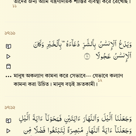
তাদের জন্য আমি যন্ত্রণাদায়ক শাস্তির ব্যবস্থা করে রেখেছি।
১১
১৭:১১
وَيَدْعُ
ٱلْإِنسَٰنُ
بِٱلشَّرِّ
دُعَآءَهُۥ
بِٱلْخَيْرِ
وَكَانَ
ٱلْإِنسَٰنُ
عَجُولًا
١١
মানুষ অকল্যাণ কামনা করে সেভাবে--- যেভাবে কল্যাণ
১২
কামনা করা উচিত। মানুষ বড়ই দ্রুতকামী।
১৭:১২
وَجَعَلْنَا
ٱلَّيْلَ
وَٱلنَّهَارَ
ءَايَتَيْنِ
فَمَحَوْنَآ
ءَايَةَ
ٱلَّيْلِ
وَجَعَلْنَآ
ءَايَةَ
ٱلنَّهَارِ
مُبْصِرَةً
لِّتَبْتَغُوا۟
فَضْلًا
مِّن