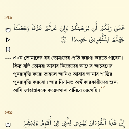
১৭:৮
عَسَىٰ
رَبُّكُمْ
أَن
يَرْحَمَكُمْ
وَإِنْ
عُدتُّمْ
عُدْنَا
وَجَعَلْنَا
جَهَنَّمَ
لِلْكَٰفِرِينَ
حَصِيرًا
٨
এখন তোমাদের রব তোমাদের প্রতি করুণা করতে পারেন।
কিন্তু যদি তোমরা আবার নিজেদের আগের আচরণের
পুনরাবৃত্তি করো তাহলে আমিও আবার আমার শাস্তির
পুনরাবৃত্তি করবো। আর নিয়ামত অস্বীকারকারীদের জন্য
১০
আমি জাহান্নামকে কয়েদখানা বানিয়ে রেখেছি।
১৭:৯
إِنَّ
هَٰذَا
ٱلْقُرْءَانَ
يَهْدِى
لِلَّتِى
هِىَ
أَقْوَمُ
وَيُبَشِّرُ