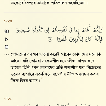
সহকারে শৈশবে আমাকে প্রতিপালন করেছিলেন।
১৭:২৫
رَّبُّكُمْ
أَعْلَمُ
بِمَا
فِى
نُفُوسِكُمْ
إِن
تَكُونُوا۟
صَٰلِحِينَ
فَإِنَّهُۥ
كَانَ
لِلْأَوَّٰبِينَ
غَفُورًا
٢٥
তোমাদের রব খুব ভালো করেই জানেন তোমাদের মনে কি
আছে। যদি তোমরা সৎকর্মশীল হয়ে জীবন যাপন করো,
তাহলে তিনি এমন লোকদের প্রতি ক্ষমাশীল যারা নিজেদের
ভুলের ব্যাপারে সতর্ক হয়ে বন্দেগীর নীতি অবলম্বন করার
২৭
দিকে ফিরে আসে।
১৭:২৬