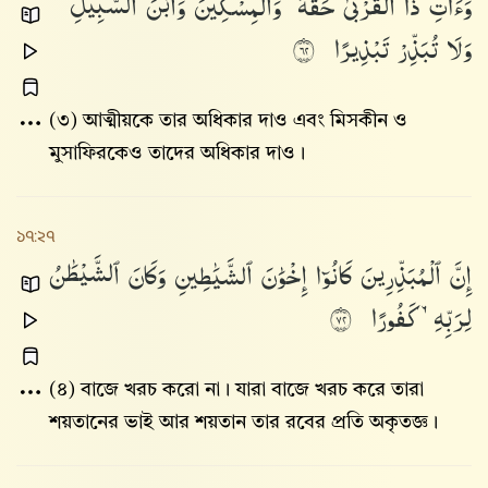
وَءَاتِ
ذَا
ٱلْقُرْبَىٰ
حَقَّهُۥ
وَٱلْمِسْكِينَ
وَٱبْنَ
ٱلسَّبِيلِ
وَلَا
تُبَذِّرْ
تَبْذِيرًا
٢٦
(৩) আত্মীয়কে তার অধিকার দাও এবং মিসকীন ও
মুসাফিরকেও তাদের অধিকার দাও।
১৭:২৭
إِنَّ
ٱلْمُبَذِّرِينَ
كَانُوٓا۟
إِخْوَٰنَ
ٱلشَّيَٰطِينِ
وَكَانَ
ٱلشَّيْطَٰنُ
لِرَبِّهِۦ
كَفُورًا
٢٧
(৪) বাজে খরচ করো না। যারা বাজে খরচ করে তারা
শয়তানের ভাই আর শয়তান তার রবের প্রতি অকৃতজ্ঞ।