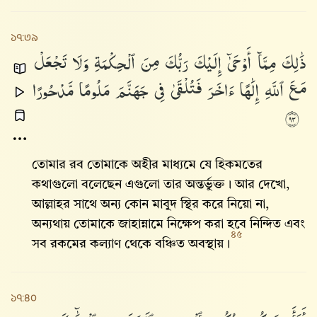
১৭:৩৯
ذَٰلِكَ
مِمَّآ
أَوْحَىٰٓ
إِلَيْكَ
رَبُّكَ
مِنَ
ٱلْحِكْمَةِ
وَلَا
تَجْعَلْ
مَعَ
ٱللَّهِ
إِلَٰهًا
ءَاخَرَ
فَتُلْقَىٰ
فِى
جَهَنَّمَ
مَلُومًا
مَّدْحُورًا
٣٩
তোমার রব তোমাকে অহীর মাধ্যমে যে হিকমতের
কথাগুলো বলেছেন এগুলো তার অন্তর্ভুক্ত। আর দেখো,
আল্লাহর সাথে অন্য কোন মাবুদ স্থির করে নিয়ো না,
অন্যথায় তোমাকে জাহান্নামে নিক্ষেপ করা হবে নিন্দিত এবং
৪৫
সব রকমের কল্যাণ থেকে বঞ্চিত অবস্থায়।
১৭:৪০