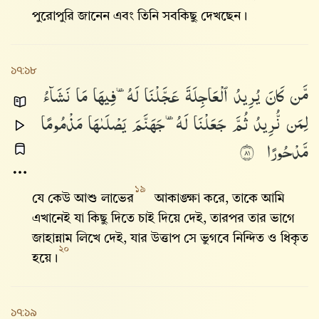
পুরোপুরি জানেন এবং তিনি সবকিছু দেখছেন।
১৭:১৮
مَّن
كَانَ
يُرِيدُ
ٱلْعَاجِلَةَ
عَجَّلْنَا
لَهُۥ
فِيهَا
مَا
نَشَآءُ
لِمَن
نُّرِيدُ
ثُمَّ
جَعَلْنَا
لَهُۥ
جَهَنَّمَ
يَصْلَىٰهَا
مَذْمُومًا
مَّدْحُورًا
١٨
১৯
যে কেউ আশু লাভের
আকাঙ্ক্ষা করে, তাকে আমি
এখানেই যা কিছু দিতে চাই দিয়ে দেই, তারপর তার ভাগে
জাহান্নাম লিখে দেই, যার উত্তাপ সে ভুগবে নিন্দিত ও ধিকৃত
২০
হয়ে।
১৭:১৯