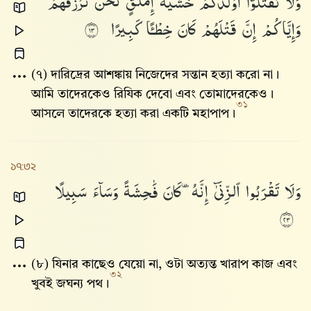
وَلَا
تَقْتُلُوٓا۟
أَوْلَٰدَكُمْ
خَشْيَةَ
إِمْلَٰقٍ
نَّحْنُ
نَرْزُقُهُمْ
وَإِيَّاكُمْ
إِنَّ
قَتْلَهُمْ
كَانَ
خِطْـًٔا
كَبِيرًا
٣١
(৭) দারিদ্রের আশঙ্কায় নিজেদের সন্তান হত্যা করো না।
আমি তাদেরকেও রিযিক দেবো এবং তোমাদেরকেও।
৩১
আসলে তাদেরকে হত্যা করা একটি মহাপাপ।
১৭:৩২
وَلَا
تَقْرَبُوا۟
ٱلزِّنَىٰٓ
إِنَّهُۥ
كَانَ
فَٰحِشَةً
وَسَآءَ
سَبِيلًا
٣٢
(৮) যিনার কাছেও যেয়ো না, ওটা অত্যন্ত খারাপ কাজ এবং
৩২
খুবই জঘন্য পথ।