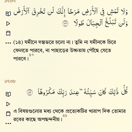
১৭:৩৭
وَلَا
تَمْشِ
فِى
ٱلْأَرْضِ
مَرَحًا
إِنَّكَ
لَن
تَخْرِقَ
ٱلْأَرْضَ
وَلَن
تَبْلُغَ
ٱلْجِبَالَ
طُولًا
٣٧
(১৪) যমীনে দম্ভভরে চলো না। তুমি না যমীনকে চিরে
ফেলতে পারবে, না পাহাড়ের উচ্চতায় পৌঁছে যেতে
৪৩
পারবে।
১৭:৩৮
كُلُّ
ذَٰلِكَ
كَانَ
سَيِّئُهُۥ
عِندَ
رَبِّكَ
مَكْرُوهًا
٣٨
এ বিষয়গুলোর মধ্য থেকে প্রত্যেকটির খারাপ দিক তোমার
৪৪
রবের কাছে অপছন্দনীয়।