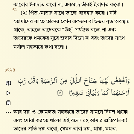
কারোর ইবাদাত করো না, একমাত্র তাঁরই ইবাদাত করো।
২৬
(২) পিতা-মাতার সাথে ভালো ব্যবহার করো। যদি
তোমাদের কাছে তাদের কোন একজন বা উভয় বৃদ্ধ অবস্থায়
থাকে, তাহলে তাদেরকে “উহ্” পর্যন্তও বলো না এবং
তাদেরকে ধমকের সুরে জবাব দিয়ো না বরং তাদের সাথে
মর্যাদা সহকারে কথা বলো।
১৭:২৪
وَٱخْفِضْ
لَهُمَا
جَنَاحَ
ٱلذُّلِّ
مِنَ
ٱلرَّحْمَةِ
وَقُل
رَّبِّ
ٱرْحَمْهُمَا
كَمَا
رَبَّيَانِى
صَغِيرًا
٢٤
আর দয়া ও কোমলতা সহকারে তাদের সামনে বিনম্র থাকো
এবং দোয়া করতে থাকো এই বলেঃ হে আমার প্রতিপালক!
তাদের প্রতি দয়া করো, যেমন তারা দয়া, মায়া, মমতা