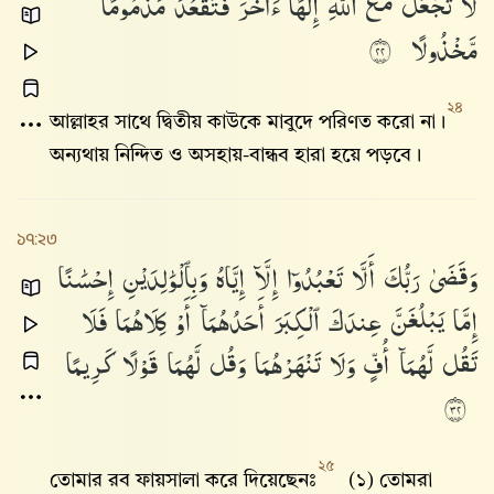
لَّا
تَجْعَلْ
مَعَ
ٱللَّهِ
إِلَٰهًا
ءَاخَرَ
فَتَقْعُدَ
مَذْمُومًا
مَّخْذُولًا
٢٢
২৪
আল্লাহর সাথে দ্বিতীয় কাউকে মাবুদে পরিণত করো না।
অন্যথায় নিন্দিত ও অসহায়-বান্ধব হারা হয়ে পড়বে।
১৭:২৩
وَقَضَىٰ
رَبُّكَ
أَلَّا
تَعْبُدُوٓا۟
إِلَّآ
إِيَّاهُ
وَبِٱلْوَٰلِدَيْنِ
إِحْسَٰنًا
إِمَّا
يَبْلُغَنَّ
عِندَكَ
ٱلْكِبَرَ
أَحَدُهُمَآ
أَوْ
كِلَاهُمَا
فَلَا
تَقُل
لَّهُمَآ
أُفٍّ
وَلَا
تَنْهَرْهُمَا
وَقُل
لَّهُمَا
قَوْلًا
كَرِيمًا
٢٣
২৫
তোমার রব ফায়সালা করে দিয়েছেনঃ
(১) তোমরা