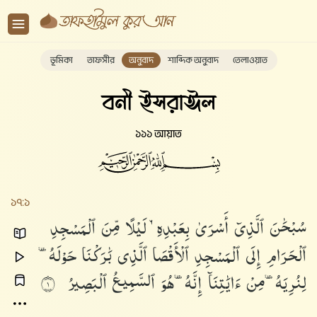
ভূমিকা
তাফসীর
অনুবাদ
শাব্দিক অনুবাদ
তেলাওয়াত
বনী ইসরাঈল
১১১ আয়াত
১৭:১
سُبْحَٰنَ
ٱلَّذِىٓ
أَسْرَىٰ
بِعَبْدِهِۦ
لَيْلًا
مِّنَ
ٱلْمَسْجِدِ
ٱلْحَرَامِ
إِلَى
ٱلْمَسْجِدِ
ٱلْأَقْصَا
ٱلَّذِى
بَٰرَكْنَا
حَوْلَهُۥ
لِنُرِيَهُۥ
مِنْ
ءَايَٰتِنَآ
إِنَّهُۥ
هُوَ
ٱلسَّمِيعُ
ٱلْبَصِيرُ
١