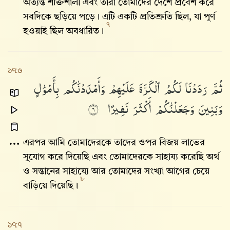
অত্যন্ত শক্তিশালী এবং তারা তোমাদের দেশে প্রবেশ করে
সবদিকে ছড়িয়ে পড়ে। এটি একটি প্রতিশ্রুতি ছিল, যা পূর্ণ
৭
হওয়াই ছিল অবধারিত।
১৭:৬
ثُمَّ
رَدَدْنَا
لَكُمُ
ٱلْكَرَّةَ
عَلَيْهِمْ
وَأَمْدَدْنَٰكُم
بِأَمْوَٰلٍ
وَبَنِينَ
وَجَعَلْنَٰكُمْ
أَكْثَرَ
نَفِيرًا
٦
এরপর আমি তোমাদেরকে তাদের ওপর বিজয় লাভের
সুযোগ করে দিয়েছি এবং তোমাদেরকে সাহায্য করেছি অর্থ
ও সন্তানের সাহায্যে আর তোমাদের সংখ্যা আগের চেয়ে
৮
বাড়িয়ে দিয়েছি।
১৭:৭