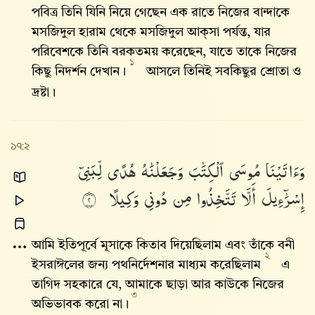
পবিত্র তিনি যিনি নিয়ে গেছেন এক রাতে নিজের বান্দাকে
মসজিদুল হারাম থেকে মসজিদুল আক্‌সা পর্যন্ত, যার
পরিবেশকে তিনি বরকতময় করেছেন, যাতে তাকে নিজের
১
কিছু নিদর্শন দেখান।
আসলে তিনিই সবকিছুর শ্রোতা ও
দ্রষ্টা।
১৭:২
وَءَاتَيْنَا
مُوسَى
ٱلْكِتَٰبَ
وَجَعَلْنَٰهُ
هُدًى
لِّبَنِىٓ
إِسْرَٰٓءِيلَ
أَلَّا
تَتَّخِذُوا۟
مِن
دُونِى
وَكِيلًا
٢
আমি ইতিপূর্বে মূসাকে কিতাব দিয়েছিলাম এবং তাঁকে বনী
২
ইসরাঈলের জন্য পথনির্দেশনার মাধ্যম করেছিলাম
এ
তাগিদ সহকারে যে, আমাকে ছাড়া আর কাউকে নিজের
৩
অভিভাবক করো না।