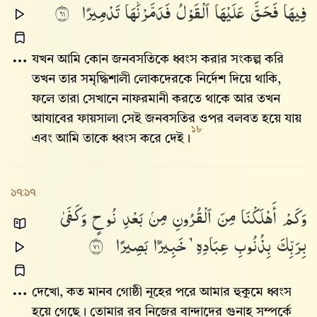
فِيهَا
فَحَقَّ
عَلَيْهَا
ٱلْقَوْلُ
فَدَمَّرْنَٰهَا
تَدْمِيرًا
١٦
যখন আমি কোন জনবসতিকে ধ্বংস করার সংকল্প করি
তখন তার সমৃদ্ধিশালী লোকদেরকে নির্দেশ দিয়ে থাকি,
ফলে তারা সেখানে নাফরমানী করতে থাকে আর তখন
আযাবের ফায়সালা সেই জনবসতির ওপর বলবত হয়ে যায়
১৮
এবং আমি তাকে ধ্বংস করে দেই।
১৭:১৭
وَكَمْ
أَهْلَكْنَا
مِنَ
ٱلْقُرُونِ
مِنۢ
بَعْدِ
نُوحٍ
وَكَفَىٰ
بِرَبِّكَ
بِذُنُوبِ
عِبَادِهِۦ
خَبِيرًۢا
بَصِيرًا
١٧
দেখো, কত মানব গোষ্ঠী নূহের পরে আমার হুকুমে ধ্বংস
হয়ে গেছে। তোমার রব নিজের বান্দাদের গুনাহ সম্পর্কে