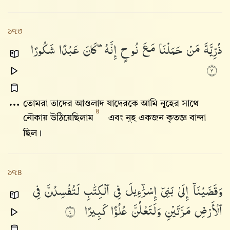
১৭:৩
ذُرِّيَّةَ
مَنْ
حَمَلْنَا
مَعَ
نُوحٍ
إِنَّهُۥ
كَانَ
عَبْدًا
شَكُورًا
٣
তোমরা তাদের আওলাদ যাদেরকে আমি নূহের সাথে
৪
নৌকায় উঠিয়েছিলাম
এবং নূহ একজন কৃতজ্ঞ বান্দা
ছিল।
১৭:৪
وَقَضَيْنَآ
إِلَىٰ
بَنِىٓ
إِسْرَٰٓءِيلَ
فِى
ٱلْكِتَٰبِ
لَتُفْسِدُنَّ
فِى
ٱلْأَرْضِ
مَرَّتَيْنِ
وَلَتَعْلُنَّ
عُلُوًّا
كَبِيرًا
٤