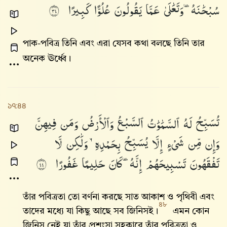
سُبْحَٰنَهُۥ
وَتَعَٰلَىٰ
عَمَّا
يَقُولُونَ
عُلُوًّا
كَبِيرًا
٤٣
পাক-পবিত্র তিনি এবং এরা যেসব কথা বলছে তিনি তার
অনেক ঊর্ধ্বে।
১৭:৪৪
تُسَبِّحُ
لَهُ
ٱلسَّمَٰوَٰتُ
ٱلسَّبْعُ
وَٱلْأَرْضُ
وَمَن
فِيهِنَّ
وَإِن
مِّن
شَىْءٍ
إِلَّا
يُسَبِّحُ
بِحَمْدِهِۦ
وَلَٰكِن
لَّا
تَفْقَهُونَ
تَسْبِيحَهُمْ
إِنَّهُۥ
كَانَ
حَلِيمًا
غَفُورًا
٤٤
তাঁর পবিত্রতা তো বর্ণনা করছে সাত আকাশ ও পৃথিবী এবং
৪৮
তাদের মধ্যে যা কিছু আছে সব জিনিসই।
এমন কোন
জিনিস নেই যা তাঁর প্রশংসা সহকারে তাঁর পবিত্রতা ও