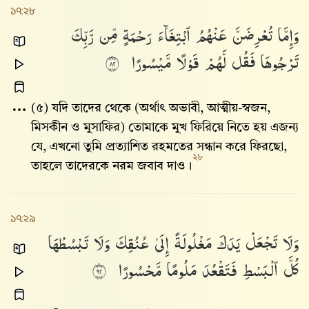
১৭:২৮
وَإِمَّا
تُعْرِضَنَّ
عَنْهُمُ
ٱبْتِغَآءَ
رَحْمَةٍ
مِّن
رَّبِّكَ
تَرْجُوهَا
فَقُل
لَّهُمْ
قَوْلًا
مَّيْسُورًا
٢٨
(৫) যদি তাদের থেকে (অর্থাৎ অভাবী, আত্মীয়-স্বজন,
মিসকীন ও মুসাফির) তোমাকে মুখ ফিরিয়ে নিতে হয় এজন্য
যে, এখনো তুমি প্রত্যাশিত রহমতের সন্ধান করে ফিরছো,
২৮
তাহলে তাদেরকে নরম জবাব দাও।
১৭:২৯
وَلَا
تَجْعَلْ
يَدَكَ
مَغْلُولَةً
إِلَىٰ
عُنُقِكَ
وَلَا
تَبْسُطْهَا
كُلَّ
ٱلْبَسْطِ
فَتَقْعُدَ
مَلُومًا
مَّحْسُورًا
٢٩