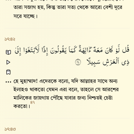
তারা সজাগ হয়, কিন্তু তারা সত্য থেকে আরো বেশী দূরে
সরে যাচ্ছে।
১৭:৪২
قُل
لَّوْ
كَانَ
مَعَهُۥٓ
ءَالِهَةٌ
كَمَا
يَقُولُونَ
إِذًا
لَّٱبْتَغَوْا۟
إِلَىٰ
ذِى
ٱلْعَرْشِ
سَبِيلًا
٤٢
হে মুহাম্মাদ! এদেরকে বলো, যদি আল্লাহর সাথে অন্য
ইলাহও থাকতো যেমন এরা বলে, তাহলে সে আরশের
মালিকের জায়গায় পৌঁছে যাবার জন্য নিশ্চয়ই চেষ্টা
৪৭
করতো।
১৭:৪৩