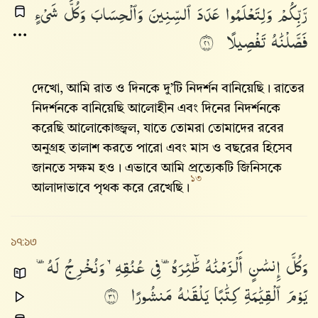
رَّبِّكُمْ
وَلِتَعْلَمُوا۟
عَدَدَ
ٱلسِّنِينَ
وَٱلْحِسَابَ
وَكُلَّ
شَىْءٍ
فَصَّلْنَٰهُ
تَفْصِيلًا
١٢
দেখো, আমি রাত ও দিনকে দু’টি নিদর্শন বানিয়েছি। রাতের
নিদর্শনকে বানিয়েছি আলোহীন এবং দিনের নিদর্শনকে
করেছি আলোকোজ্জ্বল, যাতে তোমরা তোমাদের রবের
অনুগ্রহ তালাশ করতে পারো এবং মাস ও বছরের হিসেব
জানতে সক্ষম হও। এভাবে আমি প্রত্যেকটি জিনিসকে
১৩
আলাদাভাবে পৃথক করে রেখেছি।
১৭:১৩
وَكُلَّ
إِنسَٰنٍ
أَلْزَمْنَٰهُ
طَٰٓئِرَهُۥ
فِى
عُنُقِهِۦ
وَنُخْرِجُ
لَهُۥ
يَوْمَ
ٱلْقِيَٰمَةِ
كِتَٰبًا
يَلْقَىٰهُ
مَنشُورًا
١٣