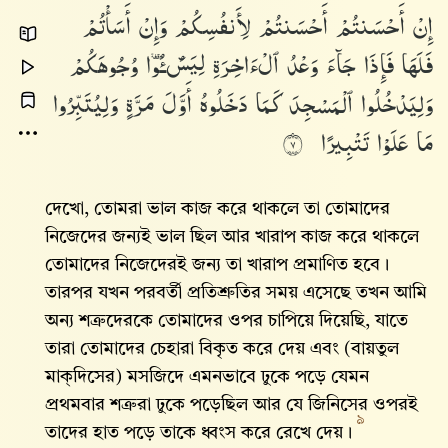
إِنْ
أَحْسَنتُمْ
أَحْسَنتُمْ
لِأَنفُسِكُمْ
وَإِنْ
أَسَأْتُمْ
فَلَهَا
فَإِذَا
جَآءَ
وَعْدُ
ٱلْءَاخِرَةِ
لِيَسُۥٓـُٔوا۟
وُجُوهَكُمْ
وَلِيَدْخُلُوا۟
ٱلْمَسْجِدَ
كَمَا
دَخَلُوهُ
أَوَّلَ
مَرَّةٍ
وَلِيُتَبِّرُوا۟
مَا
عَلَوْا۟
تَتْبِيرًا
٧
দেখো, তোমরা ভাল কাজ করে থাকলে তা তোমাদের
নিজেদের জন্যই ভাল ছিল আর খারাপ কাজ করে থাকলে
তোমাদের নিজেদেরই জন্য তা খারাপ প্রমাণিত হবে।
তারপর যখন পরবর্তী প্রতিশ্রুতির সময় এসেছে তখন আমি
অন্য শত্রুদেরকে তোমাদের ওপর চাপিয়ে দিয়েছি, যাতে
তারা তোমাদের চেহারা বিকৃত করে দেয় এবং (বায়তুল
মাক্দিসের) মসজিদে এমনভাবে ঢুকে পড়ে যেমন
প্রথমবার শত্রুরা ঢুকে পড়েছিল আর যে জিনিসের ওপরই
৯
তাদের হাত পড়ে তাকে ধ্বংস করে রেখে দেয়।