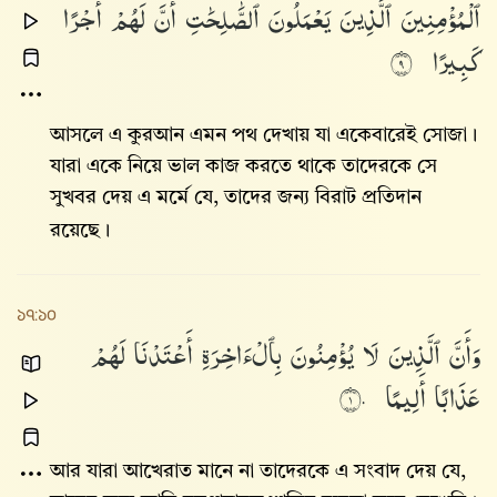
ٱلْمُؤْمِنِينَ
ٱلَّذِينَ
يَعْمَلُونَ
ٱلصَّٰلِحَٰتِ
أَنَّ
لَهُمْ
أَجْرًا
كَبِيرًا
٩
আসলে এ কুরআন এমন পথ দেখায় যা একেবারেই সোজা।
যারা একে নিয়ে ভাল কাজ করতে থাকে তাদেরকে সে
সুখবর দেয় এ মর্মে যে, তাদের জন্য বিরাট প্রতিদান
রয়েছে।
১৭:১০
وَأَنَّ
ٱلَّذِينَ
لَا
يُؤْمِنُونَ
بِٱلْءَاخِرَةِ
أَعْتَدْنَا
لَهُمْ
عَذَابًا
أَلِيمًا
١٠
আর যারা আখেরাত মানে না তাদেরকে এ সংবাদ দেয় যে,