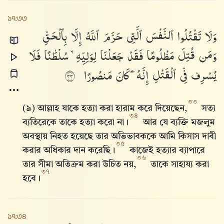
১৭:৩৩
وَلَا
تَقْتُلُوا۟
ٱلنَّفْسَ
ٱلَّتِى
حَرَّمَ
ٱللَّهُ
إِلَّا
بِٱلْحَقِّ
وَمَن
قُتِلَ
مَظْلُومًا
فَقَدْ
جَعَلْنَا
لِوَلِيِّهِۦ
سُلْطَٰنًا
فَلَا
يُسْرِف
فِّى
ٱلْقَتْلِ
إِنَّهُۥ
كَانَ
مَنصُورًا
٣٣
৩৩
(৯) আল্লাহ‌ যাকে হত্যা করা হারাম করে দিয়েছেন,
সত্য
৩৪
ব্যতিরেকে তাকে হত্যা করো না।
আর যে ব্যক্তি মজলুম
অবস্থায় নিহত হয়েছে তার অভিভাবককে আমি কিসাস দাবী
৩৫
করার অধিকার দান করেছি।
কাজেই হত্যার ব্যাপারে
৩৬
তার সীমা অতিক্রম করা উচিত নয়,
তাকে সাহায্য করা
৩৭
হবে।
১৭:৩৪