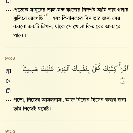
প্রত্যেক মানুষের ভাল-মন্দ কাজের নিদর্শন আমি তার গলায়
১৪
ঝুলিয়ে রেখেছি
এবং কিয়ামতের দিন তার জন্য বের
করবো একটি লিখন, যাকে সে খোলা কিতাবের আকারে
পাবে।
১৭:১৪
ٱقْرَأْ
كِتَٰبَكَ
كَفَىٰ
بِنَفْسِكَ
ٱلْيَوْمَ
عَلَيْكَ
حَسِيبًا
١٤
পড়ো, নিজের আমলনামা, আজ নিজের হিসেব করার জন্য
তুমি নিজেই যথেষ্ট।
১৭:১৫