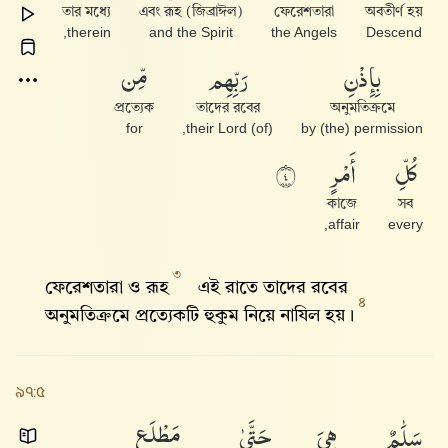
তার মধ্যে
এবং রূহ (জিব্রাঈল)
ফেরেশতারা
অবতীর্ণ হয়
therein,
and the Spirit
the Angels
Descend
بِإِذْنِ
رَبِّهِم
مِّن
প্রত্যেক
তাদের রবের
অনুমতিক্রমে
for
(of) their Lord,
by (the) permission
كُلِّ
أَمْرٍ
٤
কাজে
সব
affair,
every
৩
ফেরেশতারা ও রূহ
এই রাতে তাদের রবের
৪
অনুমতিক্রমে প্রত্যেকটি হুকুম নিয়ে নাযিল হয়।
৯৭:৫
سَلَٰمٌ
هِىَ
حَتَّىٰ
مَطْلَعِ