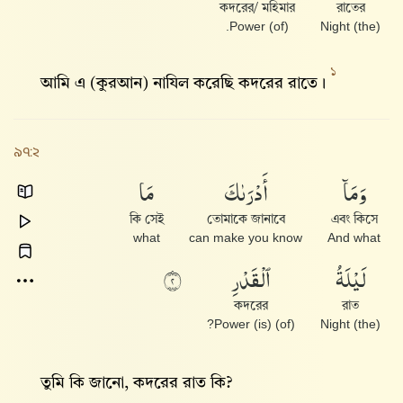
কদরের/ মহিমার
রাতের
(of) Power.
(the) Night
১
আমি এ (কুরআন) নাযিল করেছি কদরের রাতে।
৯৭:২
وَمَآ
أَدْرَىٰكَ
مَا
কি সেই
তোমাকে জানাবে
এবং কিসে
what
can make you know
And what
لَيْلَةُ
ٱلْقَدْرِ
٢
কদরের
রাত
(of) Power (is)?
(the) Night
তুমি কি জানো, কদরের রাত কি?