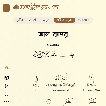
ভূমিকা
তাফসীর
অনুবাদ
শাব্দিক অনুবাদ
তেলাওয়াত
আল কাদ্‌র
৫ আয়াত
৯৭:১
إِنَّآ
أَنزَلْنَٰهُ
فِى
মধ্যে
তা আমরা অবতীর্ণ করেছি
নিশ্চয়ই
in
revealed it
Indeed, We
لَيْلَةِ
ٱلْقَدْرِ
١