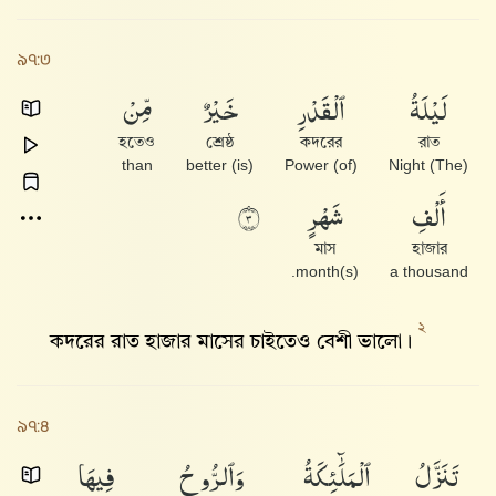
৯৭:৩
لَيْلَةُ
ٱلْقَدْرِ
خَيْرٌ
مِّنْ
হতেও
শ্রেষ্ঠ
কদরের
রাত
than
(is) better
(of) Power
(The) Night
أَلْفِ
شَهْرٍ
٣
মাস
হাজার
month(s).
a thousand
২
কদরের রাত হাজার মাসের চাইতেও বেশী ভালো।
৯৭:৪
تَنَزَّلُ
ٱلْمَلَٰٓئِكَةُ
وَٱلرُّوحُ
فِيهَا