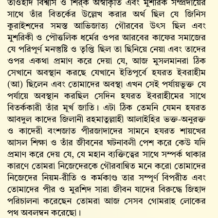
তাওহীদ বিশ্বাস ও শির্‌ক অস্বীকৃতি এবং মুশরিক সম্প্রদায়ের
সাথে তাঁর বিতর্কের উল্লেখ করার অর্থ ছিল যে জিনিস
কুরাইশদের সমস্ত আভিজাত্য গৌরবের উৎস ছিল এবং
মুশরিকী ও পৌত্তলিক ধর্মের ওপর আরবের কাফের সমাজের
যে পরিপূর্ণ মনস্তুষ্টি ও তৃপ্তি ছিল তা ছিনিয়ে নেয়া এবং তাদের
ওপর একথা প্রমাণ করে দেয়া যে, আজ মুসলমানরা ঠিক
সেখানে অবস্থান করছে যেখানে ইতিপূর্বে হযরত ইবরাহীম
(আ) ছিলেন এবং তোমাদের অবস্থা এখন সেই পর্যায়ভুক্ত যে
পর্যায়ে অবস্থান করছিল সেদিন হযরত ইবরাহীমের সাথে
বিতর্ককারী তাঁর মূর্খ জাতি। এটা ঠিক তেমনি যেমন হযরত
আবদুল কাদের জিলানী রহমাতুল্লাহী আলাইহির ভক্ত-অনুরক্ত
ও কাদেরী বংশজাত পীরজাদাদের সামনে হযরত শায়খের
আসল শিক্ষা ও তাঁর জীবনের ঘটনাবলী পেশ করে কেউ যদি
প্রমাণ করে দেয় যে, যে মহান ব্যক্তিত্বের সাথে সম্পর্ক থাকার
কারণে তোমরা নিজেদেরকে গৌরবান্বিত মনে করো তোমাদের
নিজেদের নিয়ম-রীতি ও কর্মকাণ্ড তার সম্পূর্ণ বিপরীত এবং
তোমাদের পীর ও মুরশিদ সারা জীবন যাদের বিরুদ্ধে জিহাদ
পরিচালনা করেছেন তোমরা আজ সেসব গোমরাহ লোকের
পথ অবলম্বন করেছো।