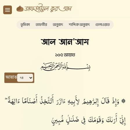
ভূমিকা
তাফসীর
অনুবাদ
শাব্দিক অনুবাদ
তেলাওয়াত
আল আন'আম
১৬৫ আয়াত
আয়াত
۞ وَإِذْ قَالَ إِبْرَٰهِيمُ لِأَبِيهِ ءَازَرَ أَتَتَّخِذُ أَصْنَامًا ءَالِهَةً ۖ
إِنِّىٓ أَرَىٰكَ وَقَوْمَكَ فِى ضَلَـٰلٍۢ مُّبِينٍۢ