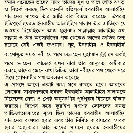
ঈমান এনেছেন তাদের সাথে তাদের মূর্খ ও অজ্ঞ জাতি ঝগড়া
ও বিতর্ক করছে ঠিক তেমনি ইতিপূর্বে ইবরাহীম আলাইহিস
সালামের সাথেও তাঁর জাতি বাক-বিতণ্ডা করেছে। উপরন্তু
ইতিপূর্বে হযরত ইবরাহীম আলাইহিস সালাম তাঁর জাতিকে যে
জওয়াব দিয়েছিলেন আজ মুহাম্মাদ সাল্লাল্লাহ আলাইহি ওয়া
সাল্লাম ও তাঁর অনুসারীদের পক্ষ থেকেও তাদের জাতির জন্য
রয়েছে সেই একই জওয়াব। নূহ, ইবরাহীম ও ইবরাহীমী
বংশোদ্ভুত সমস্ত নবী যে পথে চলেছেন মুহাম্মাদ ﷺ সে একই
পথে চলছেন। কাজেই এখন যারা তাঁর আনুগত্য অস্বীকার
করছে তাদের জেনে রাখা উচিত, তারা নবীদের পথ থেকে সরে
গিয়ে গোমরাহীর পথ অবলম্বন করেছে।
এ প্রসঙ্গে আরো একটি কথা মনে রাখতে হবে। আরবের
লোকেরা সাধারণভাবে হযরত ইবরাহীম আলাইহিস সালামকে
নিজেদের নেতা ও শ্রেষ্ঠ অনুসরণীয় পূর্বপুরুষ হিসেবে স্বীকার
করতো। বিশেষ করে কুরাইশ বংশের লোকদের সমস্ত
আভিজাত্যবোধের মূলে ছিল তাদের ইবরাহীম আলাইহিস
সালামের বংশধর হবার এবং তাঁর নির্মিত কাবাঘরের সেবক
হবার অহংকার। তাই তাদের সামনে হযরত ইবরাহীমের