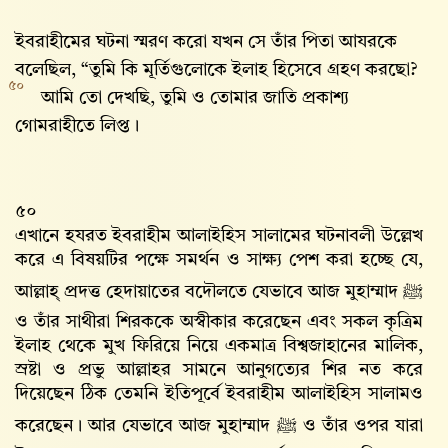
ইবরাহীমের ঘটনা স্মরণ করো যখন সে তাঁর পিতা আযরকে
বলেছিল, “তুমি কি মূর্তিগুলোকে ইলাহ হিসেবে গ্রহণ করছো?
৫০
আমি তো দেখছি, তুমি ও তোমার জাতি প্রকাশ্য
গোমরাহীতে লিপ্ত।
৫০
এখানে হযরত ইবরাহীম আলাইহিস সালামের ঘটনাবলী উল্লেখ
করে এ বিষয়টির পক্ষে সমর্থন ও সাক্ষ্য পেশ করা হচ্ছে যে,
আল্লাহ্‌ প্রদত্ত হেদায়াতের বদৌলতে যেভাবে আজ মুহাম্মাদ ﷺ
ও তাঁর সাথীরা শিরককে অস্বীকার করেছেন এবং সকল কৃত্রিম
ইলাহ থেকে মুখ ফিরিয়ে নিয়ে একমাত্র বিশ্বজাহানের মালিক,
স্রষ্টা ও প্রভু আল্লাহর সামনে আনুগত্যের শির নত করে
দিয়েছেন ঠিক তেমনি ইতিপূর্বে ইবরাহীম আলাইহিস সালামও
করেছেন। আর যেভাবে আজ মুহাম্মাদ ﷺ ও তাঁর ওপর যারা