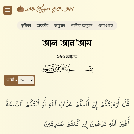
ভূমিকা
তাফসীর
অনুবাদ
শাব্দিক অনুবাদ
তেলাওয়াত
আল আন'আম
১৬৫ আয়াত
আয়াত
قُلْ أَرَءَيْتَكُمْ إِنْ أَتَىٰكُمْ عَذَابُ ٱللَّهِ أَوْ أَتَتْكُمُ ٱلسَّاعَةُ
أَغَيْرَ ٱللَّهِ تَدْعُونَ إِن كُنتُمْ صَـٰدِقِينَ