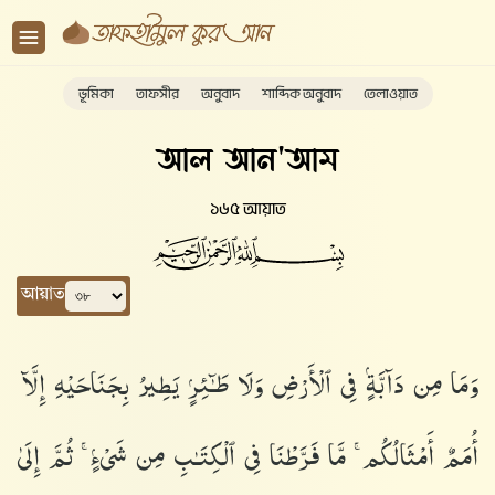
ভূমিকা
তাফসীর
অনুবাদ
শাব্দিক অনুবাদ
তেলাওয়াত
আল আন'আম
১৬৫ আয়াত
আয়াত
وَمَا مِن دَآبَّةٍۢ فِى ٱلْأَرْضِ وَلَا طَـٰٓئِرٍۢ يَطِيرُ بِجَنَاحَيْهِ إِلَّآ
أُمَمٌ أَمْثَالُكُم ۚ مَّا فَرَّطْنَا فِى ٱلْكِتَـٰبِ مِن شَىْءٍۢ ۚ ثُمَّ إِلَىٰ