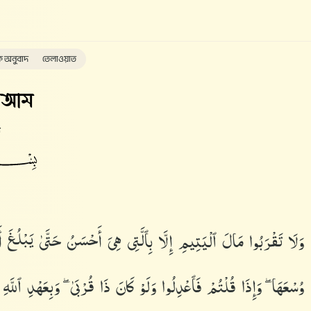
ক অনুবাদ
তেলাওয়াত
'আম
ত
وَلَا تَقْرَبُوا۟ مَالَ ٱلْيَتِيمِ إِلَّا بِٱلَّتِى هِىَ أَحْسَنُ حَتَّىٰ يَبْلُغَ أَش
وُسْعَهَا ۖ وَإِذَا قُلْتُمْ فَٱعْدِلُوا۟ وَلَوْ كَانَ ذَا قُرْبَىٰ ۖ وَبِعَهْدِ ٱللَّه