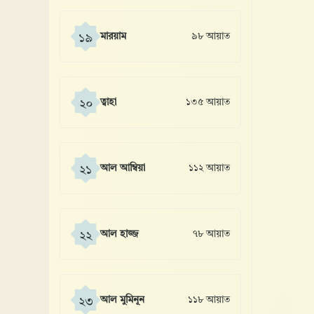
মারয়াম
৯৮ আয়াত
১৯
ত্বাহা
১৩৫ আয়াত
২০
আল আম্বিয়া
১১২ আয়াত
২১
আল হাজ্জ
৭৮ আয়াত
২২
আল মুমিনূন
১১৮ আয়াত
২৩