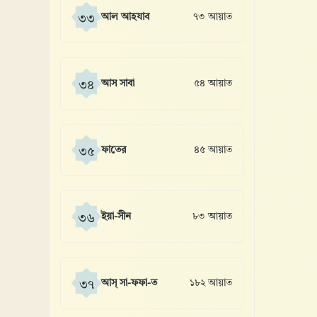
আল আহযাব
৭৩ আয়াত
৩৩
আস সাবা
৫৪ আয়াত
৩৪
ফাতের
৪৫ আয়াত
৩৫
ইয়া-সীন
৮৩ আয়াত
৩৬
আস্ সা-ফফা-ত
১৮২ আয়াত
৩৭