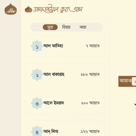
সূরা
বিষয়
পারা
আল ফাতিহা
৭ আয়াত
১
আল বাকারাহ
২৮৬ আয়াত
২
আয়াত
ا
আলে ইমরান
২০০ আয়াত
৩
আন্ নিসা
১৭৬ আয়াত
৪