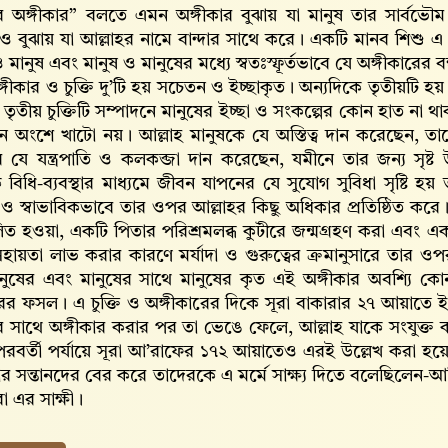
র অঙ্গীকার” বলতে এমন অঙ্গীকার বুঝায় যা মানুষ তার সার্বভ
রও বুঝায় যা আল্লাহর নামে বান্দার সাথে করে। একটি মানব শিশু
ও মানুষ এবং মানুষ ও মানুষের মধ্যে স্বতঃস্ফূর্তভাবে যে অঙ্গীকারের ব
ঙ্গীকার ও চুক্তি দু’টি হয় সচেতন ও ইচ্ছাকৃত। অন্যদিকে তৃতীয়টি 
এ তৃতীয় চুক্তিটি সম্পাদনে মানুষের ইচ্ছা ও সংকল্পের কোন হাত না থাক
 অংশে খাটো নয়। আল্লাহ‌ মানুষকে যে অস্তিত্ব দান করেছেন, তা
রে যে যন্ত্রপাতি ও কলকব্জা দান করেছেন, যমীনে তার জন্য সৃষ
িক বিধি-ব্যবস্থার মাধ্যমে জীবন যাপনের যে সুযোগ সুবিধা সৃষ্
ূর্ত ও স্বাভাবিকভাবে তার ওপর আল্লাহর কিছু অধিকার প্রতিষ্ঠিত 
লিত হওয়া, একটি পিতার পরিশ্রমলব্ধ কুটীরে জন্মগ্রহণ করা এবং একট
-সহায়তা লাভ করার কারণে মর্যাদা ও গুরুত্বের ক্রমানুসারে তার ওপ
নুষের এবং মানুষের সাথে মানুষের কৃত এই অঙ্গীকার অবশ্যি কোন 
রের ফসল। এ চুক্তি ও অঙ্গীকারের দিকে সূরা বাকারার ২৭ আয়াতে ই
র সাথে অঙ্গীকার করার পর তা ভেঙে ফেলে, আল্লাহ‌ যাকে সংযুক্ত ক
রবর্তী পর্যায়ে সূরা আ’রাফের ১৭২ আয়াতেও এরই উল্লেখ করা হয়েছ
র সন্তানদের বের করে তাদেরকে এ মর্মে সাক্ষ্য দিতে বলেছিলেন-আ
রা এর সাক্ষী।