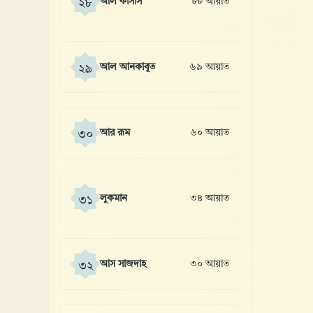
আল কাসাস
৮৮ আয়াত
২৮
আল আনকাবূত
৬৯ আয়াত
২৯
আর রূম
৬০ আয়াত
৩০
লুকমান
৩৪ আয়াত
৩১
আস সাজদাহ
৩০ আয়াত
৩২