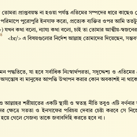
তোমরা প্রাপ্তবয়স্ক না হওয়া পর্যন্ত এতিমের সম্পদের ধারে কাছেও
রিমাপে পুরোপুরি ইনসাফ করো, প্রত্যেক ব্যক্তির ওপর আমি ততটুকু দ
) যখন কথা বলো, ন্যায্য কথা বলো, চাই তা তোমার আত্মীয়-স্বজনের 
৪
<br/> এ বিষয়গুলোর নির্দেশ আল্লাহ‌ তোমাদের দিয়েছেন, সম্
মন পদ্ধতিতে, যা হবে সর্বাধিক নিঃস্বার্থপরতা, সদুদ্দেশ্য ও এতিমের
 অসন্তোষ বা মানুষের আপত্তি উত্থাপন করার কোন অবকাশই না থাক
 আল্লাহর শরীয়াতের একটি স্থায়ী ও স্বতন্ত্র নীতি তবুও এটি বর্ণন
র ক্ষেত্রে সততা ও ইনসাফের পরিচয় দেবার চেষ্টা করবে সে নিজের
হয়ে গেলে সেজন্য তাকে জবাবদিহি করতে হবে না।