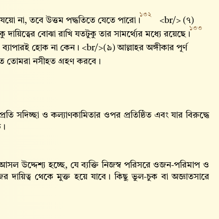
১৩২
 যেয়ো না, তবে উত্তম পদ্ধতিতে যেতে পারো।
<br/> (৭)
১৩৩
ায়িত্বের বোঝা রাখি যতটুকু তার সামর্থ্যের মধ্যে রয়েছে।
ব্যাপারই হোক না কেন। <br/>(৯) আল্লাহর অঙ্গীকার পূর্ণ
ভবত তোমরা নসীহত গ্রহণ করবে।
 প্রতি সদিচ্ছা ও কল্যাণকামিতার ওপর প্রতিষ্ঠিত এবং যার বিরুদ্ধে
ে।
ার আসল উদ্দেশ্য হচ্ছে, যে ব্যক্তি নিজস্ব পরিসরে ওজন-পরিমাপ ও
 দায়িত্ব থেকে মুক্ত হয়ে যাবে। কিছু ভুল-চুক বা অজ্ঞাতসারে