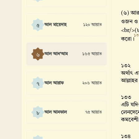
(৬) আর 
ওজন ও প
আল মায়েদাহ
১২০ আয়াত
৫
<br/>(৮
১৩
করো।
আল আন'আম
১৬৫ আয়াত
৬
১৩২
অর্থাৎ এ
আল্লাহর
আল আরাফ
২০৬ আয়াত
৭
১৩৩
এটি যদিও
লেনদেনে
আল আনফাল
৭৫ আয়াত
৮
কমবেশী 
১৩৪