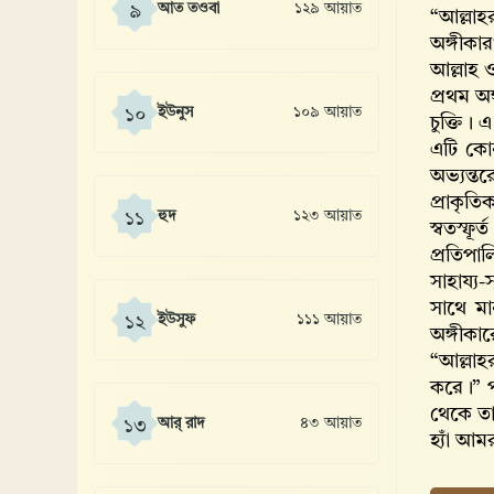
আত তওবা
১২৯ আয়াত
৯
“আল্লাহ
অঙ্গীকা
আল্লাহ‌ 
প্রথম অ
ইউনুস
১০৯ আয়াত
১০
চুক্তি। 
এটি কোন
অভ্যন্ত
প্রাকৃত
হুদ
১২৩ আয়াত
১১
স্বতস্ফ
প্রতিপা
সাহায্য
সাথে মা
ইউসুফ
১১১ আয়াত
১২
অঙ্গীকা
“আল্লাহ
করে।” প
থেকে তা
আর্ রাদ
৪৩ আয়াত
১৩
হ্যাঁ আম