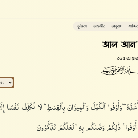
ভূমিকা
তাফসীর
অনুবাদ
শাব্দি
আল আন
১৬৫ আয়া
ُدَّهُۥ ۖ وَأَوْفُوا۟ ٱلْكَيْلَ وَٱلْمِيزَانَ بِٱلْقِسْطِ ۖ لَا نُكَلِّفُ نَفْسًا إِلَّ
ِ أَوْفُوا۟ ۚ ذَٰلِكُمْ وَصَّىٰكُم بِهِۦ لَعَلَّكُمْ تَذَكَّرُونَ