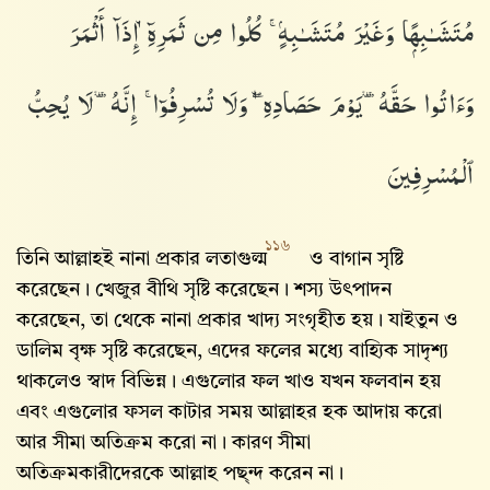
مُتَشَـٰبِهًۭا وَغَيْرَ مُتَشَـٰبِهٍۢ ۚ كُلُوا۟ مِن ثَمَرِهِۦٓ إِذَآ أَثْمَرَ
وَءَاتُوا۟ حَقَّهُۥ يَوْمَ حَصَادِهِۦ ۖ وَلَا تُسْرِفُوٓا۟ ۚ إِنَّهُۥ لَا يُحِبُّ
ٱلْمُسْرِفِينَ
১১৬
তিনি আল্লাহই নানা প্রকার লতাগুল্ম
ও বাগান সৃষ্টি
করেছেন। খেজুর বীথি সৃষ্টি করেছেন। শস্য উৎপাদন
করেছেন, তা থেকে নানা প্রকার খাদ্য সংগৃহীত হয়। যাইতুন ও
ডালিম বৃক্ষ সৃষ্টি করেছেন, এদের ফলের মধ্যে বাহ্যিক সাদৃশ্য
থাকলেও স্বাদ বিভিন্ন। এগুলোর ফল খাও যখন ফলবান হয়
এবং এগুলোর ফসল কাটার সময় আল্লাহর হক আদায় করো
আর সীমা অতিক্রম করো না। কারণ সীমা
অতিক্রমকারীদেরকে আল্লাহ‌ পছ্ন্দ করেন না।