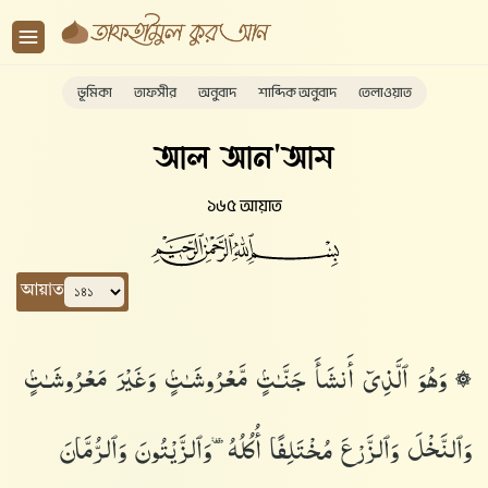
ভূমিকা
তাফসীর
অনুবাদ
শাব্দিক অনুবাদ
তেলাওয়াত
আল আন'আম
১৬৫ আয়াত
আয়াত
۞ وَهُوَ ٱلَّذِىٓ أَنشَأَ جَنَّـٰتٍۢ مَّعْرُوشَـٰتٍۢ وَغَيْرَ مَعْرُوشَـٰتٍۢ
وَٱلنَّخْلَ وَٱلزَّرْعَ مُخْتَلِفًا أُكُلُهُۥ وَٱلزَّيْتُونَ وَٱلرُّمَّانَ