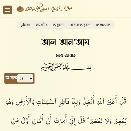
ভূমিকা
তাফসীর
অনুবাদ
শাব্দিক অনুবাদ
তেলাওয়াত
আল আন'আম
১৬৫ আয়াত
আয়াত
قُلْ أَغَيْرَ ٱللَّهِ أَتَّخِذُ وَلِيًّۭا فَاطِرِ ٱلسَّمَـٰوَٰتِ وَٱلْأَرْضِ وَهُوَ
يُطْعِمُ وَلَا يُطْعَمُ ۗ قُلْ إِنِّىٓ أُمِرْتُ أَنْ أَكُونَ أَوَّلَ مَنْ