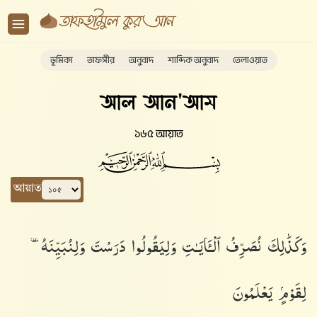
ভূমিকা
তাফসীর
অনুবাদ
শাব্দিক অনুবাদ
তেলাওয়াত
আল আন'আম
১৬৫ আয়াত
আয়াত
وَكَذَٰلِكَ نُصَرِّفُ ٱلْـَٔايَـٰتِ وَلِيَقُولُوا۟ دَرَسْتَ وَلِنُبَيِّنَهُۥ
لِقَوْمٍۢ يَعْلَمُونَ