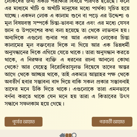
লোকদের জন্য একটি পরীক্ষার বিষয়ে পরিণত হয়েছে। ফলে
এর মাধ্যমে খাঁটি ও অখাঁটি মানুষের মধ্যে পার্থক্য সূচিত হয়ে
যাচ্ছে। একদল লোক এ কালাম শুনে বা পড়ে এর উদ্দেশ্য ও
মূল বিষয়বস্তু সম্পর্কে চিন্তা-ভাবনা করে এবং এর মধ্যে যেসব
জ্ঞান ও উপদেশের কথা বলা হয়েছে তা থেকে লাভবান হয়।
অন্যদিকে এগুলো শুনার পর আর একদল লোকের চিন্তা
কালামের মূল বক্তব্যের দিকে না গিয়ে আর এক ভিন্নধর্মী
অনুসন্ধানের দিকে এগিয়ে যেতে থাকে। তারা অনুসন্ধান করতে
থাকে, এ নিরক্ষর ব্যক্তি এ ধরনের রচনা আনলো কোথা
থেকে? আর যেহেতু বিরোধিতাসুলভ বিদ্বেষে তাদের অন্তর
আগে থেকে আচ্ছন্ন থাকে, তাই একমাত্র আল্লাহর পক্ষ থেকে
অবতীর্ণ হবার সম্ভাবনা বাদ দিয়ে বাকি সকল প্রকার সম্ভাবনাই
তাদের মনে উঁকি দিতে থাকে। এগুলোকে তারা এমনভাবে
বর্ণনা করতে থাকে যেন মনে হয় তারা এ কিতাবের উৎস
সন্ধানে সফলকাম হয়ে গেছে।
পূর্বের আয়াত
পরবর্তী আয়াত