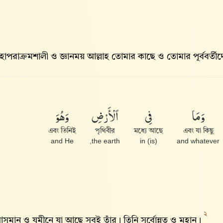
হাপরাক্রমশালী ও জ্ঞানময় আল্লাহ‌ তোমার কাছে ও তোমার পূর্ববর
وَمَا
فِى
ٱلْأَرْضِ
وَهُوَ
এবং তিনিই
পৃথিবীর
মধ্যে আছে
এবং যা কিছু
and He
the earth,
(is) in
and whatever
২
সমান ও যমীনে যা আছে সবই তাঁর। তিনি সর্বোন্নত ও মহান।