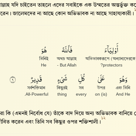
ল্লাহ যদি চাইতেন তাহলে এদের সবাইকে এক উম্মতের অন্তর্ভুক্ত করে
রেন। জালেমদের না আছে কোন অভিভাবক না আছে সাহায্যকারী।
أَوْلِيَآءَ
فَٱللَّهُ
هُوَ
তিনিই
অথচ আল্লাহ
অভিভাবকরূপে (অন্যান্যদেরকে
He
But Allah -
protectors?
وَهُوَ
عَلَىٰ
كُلِّ
شَىْءٍ
قَدِيرٌ
٩
সর্বশক্তিমান
কিছুরই
সব
উপর
এবং তিনি
All-Powerful.
thing
every
(is) on
And He
রা কি (এমনই নির্বোধ যে) তাঁকে বাদ দিয়ে অন্য অভিভাবক বানিয়ে
১২
ীবিত করেন এবং তিনি সব কিছুর ওপর শক্তিশালী।