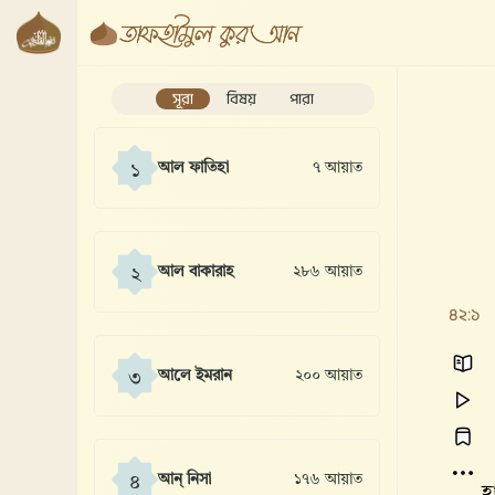
সূরা
বিষয়
পারা
আল ফাতিহা
৭ আয়াত
১
আল বাকারাহ
২৮৬ আয়াত
২
৪২:১
আলে ইমরান
২০০ আয়াত
৩
আন্ নিসা
১৭৬ আয়াত
৪
হ