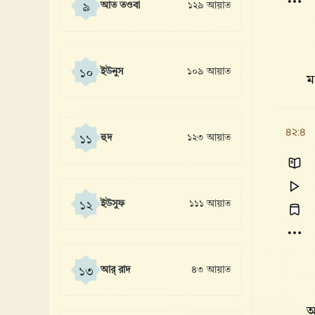
আত তওবা
১২৯ আয়াত
৯
ইউনুস
১০৯ আয়াত
১০
ম
৪২:৪
হুদ
১২৩ আয়াত
১১
ইউসুফ
১১১ আয়াত
১২
আর্ রাদ
৪৩ আয়াত
১৩
আ