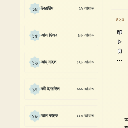
ইবরাহীম
৫২ আয়াত
১৪
৪২:৫
আল হিজর
৯৯ আয়াত
১৫
আন্ নাহল
১২৮ আয়াত
১৬
বনী ইসরাঈল
১১১ আয়াত
১৭
আল কাহফ
১১০ আয়াত
১৮
আ