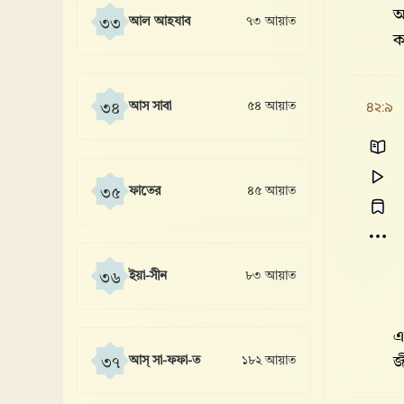
আ
আল আহযাব
৭৩ আয়াত
৩৩
ক
৪২:৯
আস সাবা
৫৪ আয়াত
৩৪
ফাতের
৪৫ আয়াত
৩৫
ইয়া-সীন
৮৩ আয়াত
৩৬
এ
আস্ সা-ফফা-ত
১৮২ আয়াত
জ
৩৭