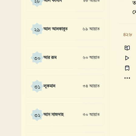
আল কাসাস
৮৮ আয়াত
২৮
ত
ন
আল আনকাবূত
৬৯ আয়াত
২৯
৪২:৮
আর রূম
৬০ আয়াত
৩০
লুকমান
৩৪ আয়াত
৩১
আস সাজদাহ
৩০ আয়াত
৩২