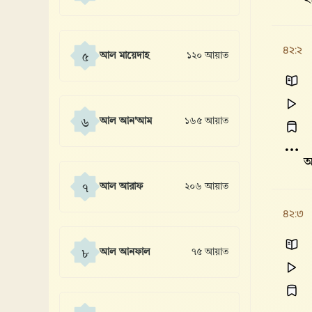
৪২:২
আল মায়েদাহ
১২০ আয়াত
৫
আল আন'আম
১৬৫ আয়াত
৬
আ
আল আরাফ
২০৬ আয়াত
৭
৪২:৩
আল আনফাল
৭৫ আয়াত
৮