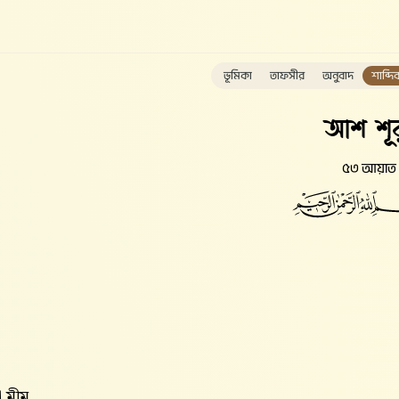
ভূমিকা
তাফসীর
অনুবাদ
শাব্দি
আশ শূ
৫৩ আয়াত
া মীম,