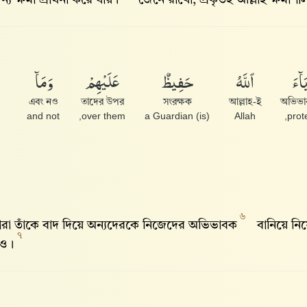
ন্য ক্ষমা প্রার্থনা করে যায়।
জেনে রাখো, প্রকৃতই আল্লাহ‌ ক্ষমাশ
َآءَ
ٱللَّهُ
حَفِيظٌ
عَلَيْهِمْ
وَمَآ
এবং নও
তাদের উপর
সংরক্ষক
আল্লাহ-ই
অভিভা
and not
over them,
(is) a Guardian
Allah
prot
৬
ারা তাঁকে বাদ দিয়ে অন্যদেরকে নিজেদের অভিভাবক
বানিয়ে নি
৭
নও।