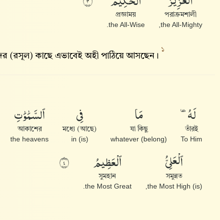
ٱلْعَزِيزُ
ٱلْحَكِيمُ
٣
প্রজ্ঞাময়
পরাক্রমশালী
the All-Wise.
the All-Mighty,
১
্তীদের (রসূল) কাছে এভাবেই অহী পাঠিয়ে আসছেন।
لَهُۥ
مَا
فِى
ٱلسَّمَٰوَٰتِ
আকাশের
মধ্যে (আছে)
যা কিছু
তাঁরই
the heavens
(is) in
(belong) whatever
To Him
ٱلْعَلِىُّ
ٱلْعَظِيمُ
٤
সুমহান
সমুন্নত
the Most Great.
(is) the Most High,