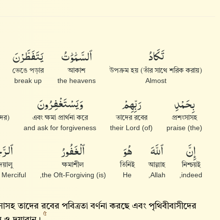
تَكَادُ
ٱلسَّمَٰوَٰتُ
يَتَفَطَّرْنَ
ভেঙে পড়ার
আকাশ
(তাঁর সাথে শরিক করায়) উপক্রম হয়
break up
the heavens
Almost
بِحَمْدِ
رَبِّهِمْ
وَيَسْتَغْفِرُونَ
(তাদের) জন্যে যারা
এবং ক্ষমা প্রার্থনা করে
তাদের রবের
প্রশংসাসহ
and ask for forgiveness
(of) their Lord
(the) praise
إِنَّ
ٱللَّهَ
هُوَ
ٱلْغَفُورُ
ٱلرَّ
য়ালু
ক্ষমাশীল
তিনিই
আল্লাহ
নিশ্চয়ই
Merciful.
(is) the Oft-Forgiving,
He
Allah,
indeed,
সাসহ তাদের রবের পবিত্রতা বর্ণনা করছে এবং পৃথিবীবাসীদের
৫