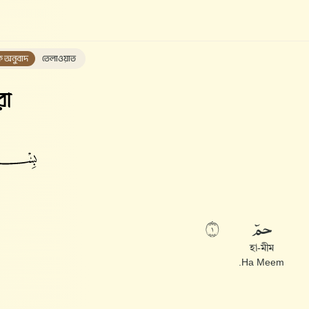
ক অনুবাদ
তেলাওয়াত
রা
حمٓ
١
হা-মীম
Ha Meem.