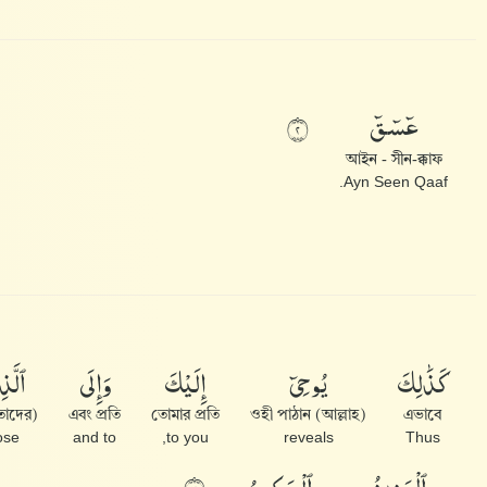
عٓسٓقٓ
٢
আইন - সীন-ক্কাফ
Ayn Seen Qaaf.
كَذَٰلِكَ
يُوحِىٓ
إِلَيْكَ
وَإِلَى
ٱلَّذ
(তাদের) যারা
এবং প্রতি
তোমার প্রতি
ওহী পাঠান (আল্লাহ)
এভাবে
ose
and to
to you,
reveals
Thus