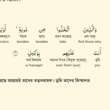
ীল ও দয়াবান।
وَٱلَّذِينَ
ٱتَّخَذُوا۟
مِن
دُونِهِۦٓ
أَوْلِي
বকরূপে
তাঁকে
ছাড়া
গ্রহণ করেছে
এবং যারা
ectors,
besides
besides
take
And those who
أَنتَ
عَلَيْهِم
بِوَكِيلٍ
٦
কর্ম বিধায়ক
তাদের উপর (নিযুক্ত হয়েছে)
তুমি
a manager.
(are) over them
you
য়েছে আল্লাহই তাদের তত্বাবধায়ক। তুমি তাদের জিম্মাদার