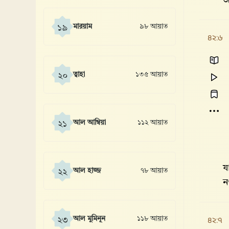
জ
মারয়াম
৯৮ আয়াত
১৯
৪২:৬
ত্বাহা
১৩৫ আয়াত
২০
আল আম্বিয়া
১১২ আয়াত
২১
য
আল হাজ্জ
৭৮ আয়াত
২২
৪২:৭
আল মুমিনূন
১১৮ আয়াত
২৩