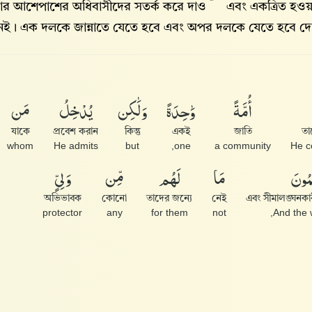
ার আশেপাশের অধিবাসীদের সতর্ক করে দাও
এবং একত্রিত হওয়
েই। এক দলকে জান্নাতে যেতে হবে এবং অপর দলকে যেতে হবে 
أُمَّةً
وَٰحِدَةً
وَلَٰكِن
يُدْخِلُ
مَن
যাকে
প্রবেশ করান
কিন্তু
একই
জাতি
তা
whom
He admits
but
one,
a community
He c
ِمُونَ
مَا
لَهُم
مِّن
وَلِىٍّ
অভিভাবক
কোনো
তাদের জন্যে
নেই
এবং সীমালঙ্ঘনকা
protector
any
for them
not
And the 