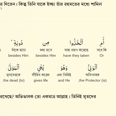
 দিতেন। কিন্তু তিনি যাকে ইচ্ছা তাঁর রহমতের মধ্যে শামিল
১১
أَمِ
ٱتَّخَذُوا۟
مِن
دُونِهِۦٓ
)
তাঁকে ছাড়া
মধ্য হতে
তারা গ্রহণ করেছে
তবে কি
besides Him
besides Him
have they taken
Or
ٱلْوَلِىُّ
وَهُوَ
يُحْىِ
ٱلْمَوْتَىٰ
মৃতদেরকে
জীবিত করেন
এবং তিনিই
অভিভাবক
(to) the dead.
gives life
and He
(is) the Protector,
 রেখেছে? অভিভাবক তো একমাত্র আল্লাহ। তিনিই মৃতদের