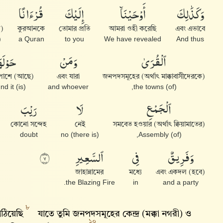
وَكَذَٰلِكَ
أَوْحَيْنَآ
إِلَيْكَ
قُرْءَانًا
়)
কুরআনকে
তোমার প্রতি
আমরা ওহী করেছি
এবং এভাবে
abic,
a Quran
to you
We have revealed
And thus
ٱلْقُرَىٰ
وَمَنْ
حَوْلَه
 পাশে (আছে)
এবং যারা
জনপদসমূহের (অর্থাৎ মাক্কাবাসীদেরকে)
(is) around it,
and whoever
(of) the towns,
ٱلْجَمْعِ
لَا
رَيْبَ
কোনো সন্দেহ
নেই
সমবেত হওয়ার (অর্থাৎ ক্বিয়ামাতের)
doubt
(there is) no
(of) Assembly,
وَفَرِيقٌ
فِى
ٱلسَّعِيرِ
٧
জাহান্নামের
মধ্যে
এবং একদল (হবে)
the Blazing Fire.
in
and a party
৮
াঠিয়েছি
যাতে তুমি জনপদসমূহের কেন্দ্র (মক্কা নগরী) ও
১০