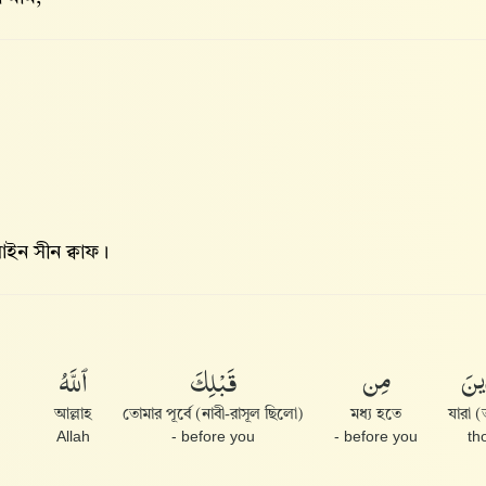
ইন সীন ক্বাফ।
ِينَ
مِن
قَبْلِكَ
ٱللَّهُ
আল্লাহ
তোমার পূর্বে (নাবী-রাসূল ছিলো)
মধ্য হতে
Allah
before you -
before you -
th