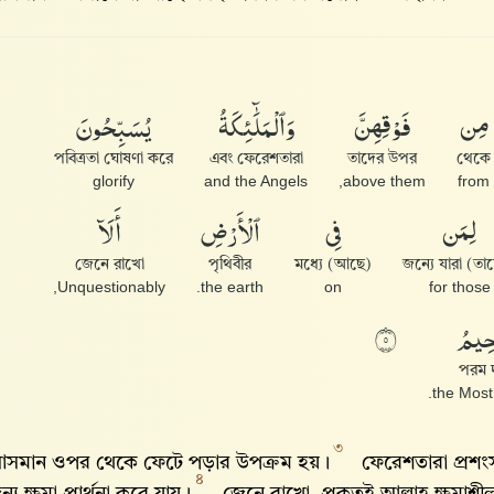
مِن
فَوْقِهِنَّ
وَٱلْمَلَٰٓئِكَةُ
يُسَبِّحُونَ
পবিত্রতা ঘোষণা করে
এবং ফেরেশতারা
তাদের উপর
থেকে
glorify
and the Angels
above them,
from
لِمَن
فِى
ٱلْأَرْضِ
أَلَآ
জেনে রাখো
পৃথিবীর
মধ্যে (আছে)
Unquestionably,
the earth.
on
for those
حِيمُ
٥
পরম দ
the Most 
৩
সমান ওপর থেকে ফেটে পড়ার উপক্রম হয়।
ফেরেশতারা প্রশং
৪