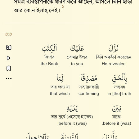
সমগ্র ব্যবস্থাপনাকে ধারণ করে আছেন, আসলে তিনি ছাড়া
১
আর কোন ইলাহ্‌ নেই।
৩:৩
نَزَّلَ
عَلَيْكَ
ٱلْكِتَٰبَ
কিতাব
তোমার উপর
তিনি অবতীর্ণ করেছেন
the Book
to you
He revealed
بِٱلْحَقِّ
مُصَدِّقًا
لِّمَا
তার জন্য যা
সত্যায়নকারী
সত্যসহ
that which
confirming
in [the] truth
بَيْنَ
يَدَيْهِ
(এসেছে হাতের) তার পূর্বে
মাঝে
(was) before it,
(was) before it,
وَأَنزَلَ
ٱلتَّوْرَىٰةَ
وَٱلْإِنجِيلَ