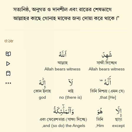
সত্যনিষ্ঠ, অনুগত ও দানশীল এবং রাতের শেষভাগে
আল্লাহ‌র কাছে গোনাহ মাফের জন্য দোয়া করে থাকে।”
৩:১৮
شَهِدَ
ٱللَّهُ
আল্লাহ
সাক্ষী দিচ্ছেন
Allah bears witness
Allah bears witness
أَنَّهُۥ
لَآ
إِلَٰهَ
কোন ইলাহ
নাই
তিনি নিশ্চয় (এমন যে)
god
(there is) no
that [He],
إِلَّا
هُوَ
وَٱلْمَلَٰٓئِكَةُ
এবং ফেরেশতারা (সাক্ষ্য দিচ্ছে)
তিনি
ছাড়া
and (so do) the Angels,
Him,
except