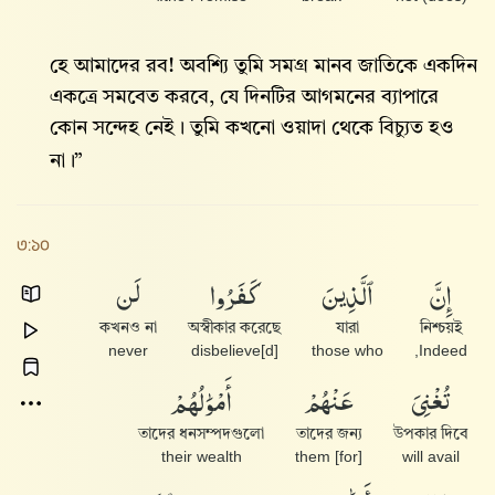
হে আমাদের রব! অবশ্যি তুমি সমগ্র মানব জাতিকে একদিন
একত্রে সমবেত করবে, যে দিনটির আগমনের ব্যাপারে
কোন সন্দেহ নেই। তুমি কখনো ওয়াদা থেকে বিচ্যুত হও
না।”
৩:১০
إِنَّ
ٱلَّذِينَ
كَفَرُوا۟
لَن
কখনও না
অস্বীকার করেছে
যারা
নিশ্চয়ই
never
disbelieve[d]
those who
Indeed,
تُغْنِىَ
عَنْهُمْ
أَمْوَٰلُهُمْ
তাদের ধনসম্পদগুলো
তাদের জন্য
উপকার দিবে
their wealth
[for] them
will avail