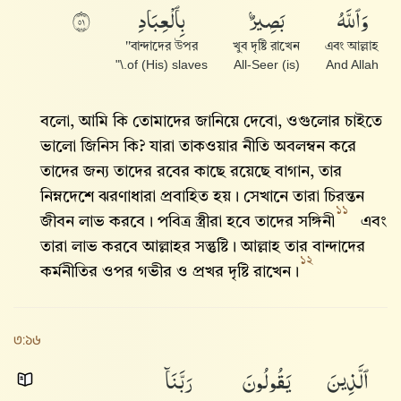
وَٱللَّهُ
بَصِيرٌۢ
بِٱلْعِبَادِ
١٥
বান্দাদের উপর''
খুব দৃষ্টি রাখেন
এবং আল্লাহ
of (His) slaves.\"
(is) All-Seer
And Allah
বলো, আমি কি তোমাদের জানিয়ে দেবো, ওগুলোর চাইতে
ভালো জিনিস কি? যারা তাকওয়ার নীতি অবলম্বন করে
তাদের জন্য তাদের রবের কাছে রয়েছে বাগান, তার
নিম্নদেশে ঝরণাধারা প্রবাহিত হয়। সেখানে তারা চিরন্তন
১১
জীবন লাভ করবে। পবিত্র স্ত্রীরা হবে তাদের সঙ্গিনী
এবং
তারা লাভ করবে আল্লাহ‌র সন্তুষ্টি। আল্লাহ‌ তার বান্দাদের
১২
কর্মনীতির ওপর গভীর ও প্রখর দৃষ্টি রাখেন।
৩:১৬
ٱلَّذِينَ
يَقُولُونَ
رَبَّنَآ