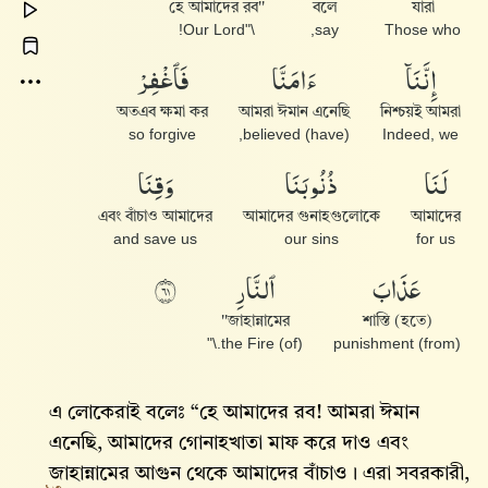
''হে আমাদের রব
বলে
যারা
\"Our Lord!
say,
Those who
إِنَّنَآ
ءَامَنَّا
فَٱغْفِرْ
অতএব ক্ষমা কর
আমরা ঈমান এনেছি
নিশ্চয়ই আমরা
so forgive
(have) believed,
Indeed, we
لَنَا
ذُنُوبَنَا
وَقِنَا
এবং বাঁচাও আমাদের
আমাদের গুনাহগুলোকে
আমাদের
and save us
our sins
for us
عَذَابَ
ٱلنَّارِ
١٦
জাহান্নামের''
শাস্তি (হতে)
(of) the Fire.\"
(from) punishment
এ লোকেরাই বলেঃ “হে আমাদের রব! আমরা ঈমান
এনেছি, আমাদের গোনাহখাতা মাফ করে দাও এবং
জাহান্নামের আগুন থেকে আমাদের বাঁচাও। এরা সবরকারী,