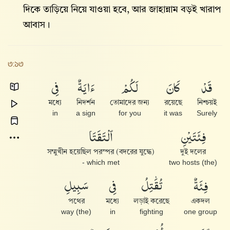
দিকে তাড়িয়ে নিয়ে যাওয়া হবে, আর জাহান্নাম বড়ই খারাপ
আবাস।
৩:১৩
قَدْ
كَانَ
لَكُمْ
ءَايَةٌ
فِى
মধ্যে
নিদর্শন
তোমাদের জন্য
রয়েছে
নিশ্চয়ই
in
a sign
for you
it was
Surely
فِئَتَيْنِ
ٱلْتَقَتَا
সম্মুখীন হয়েছিল পরস্পর (বদরের যুদ্ধে)
দুই দলের
which met -
(the) two hosts
فِئَةٌ
تُقَٰتِلُ
فِى
سَبِيلِ
পথের
মধ্যে
লড়াই করেছে
একদল
(the) way
in
fighting
one group