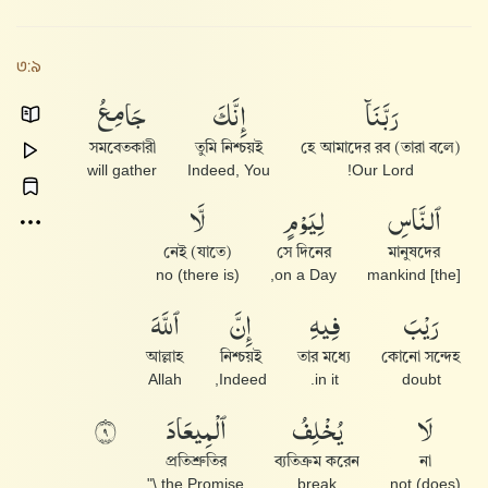
৩:৯
رَبَّنَآ
إِنَّكَ
جَامِعُ
সমবেতকারী
তুমি নিশ্চয়ই
(তারা বলে) হে আমাদের রব
will gather
Indeed, You
Our Lord!
ٱلنَّاسِ
لِيَوْمٍ
لَّا
নেই (যাতে)
সে দিনের
মানুষদের
(there is) no
on a Day,
[the] mankind
رَيْبَ
فِيهِ
إِنَّ
ٱللَّهَ
আল্লাহ
নিশ্চয়ই
তার মধ্যে
কোনো সন্দেহ
Allah
Indeed,
in it.
doubt
لَا
يُخْلِفُ
ٱلْمِيعَادَ
٩
প্রতিশ্রুতির
ব্যতিক্রম করেন
না
the Promise.\"
break
(does) not