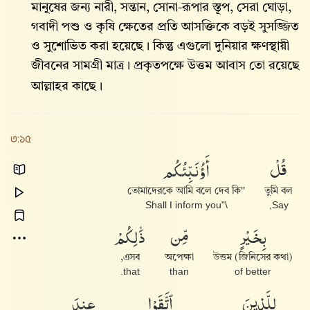
মানুষের জন্য নারী, সন্তান, সোনা-রূপার স্তূপ, সেরা ঘোড়া,
গবাদী পশু ও কৃষি ক্ষেতের প্রতি আসক্তিকে বড়ই সুসজ্জিত
ও সুশোভিত করা হয়েছে। কিন্তু এগুলো দুনিয়ার ক্ষণস্থায়ী
জীবনের সামগ্রী মাত্র। প্রকৃতপক্ষে উত্তম আবাস তো রয়েছে
আল্লাহ‌র কাছে।
৩:১৫
قُلْ
أَؤُنَبِّئُكُم
''তোমাদেরকে আমি বলে দেব কি
তুমি বল
\"Shall I inform you
Say,
بِخَيْرٍ
مِّن
ذَٰلِكُمْ
এসব,
অপেক্ষা
উত্তম (জিনিসের কথা)
that.
than
of better
لِلَّذِينَ
ٱتَّقَوْا۟
عِندَ