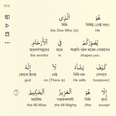
৩:৬
هُوَ
ٱلَّذِى
যিনি
তিনিই (সেই সত্তা)
(is) the One Who
He
يُصَوِّرُكُمْ
فِى
ٱلْأَرْحَامِ
মাতৃগর্ভসমূহের
মধ্যে
আকৃতি গঠন করেন তোমাদের
the wombs
in
shapes you
كَيْفَ
يَشَآءُ
لَآ
إِلَٰهَ
কোনো ইলাহ
নেই
তিনি চান
যেভাবে
god
(There is) no
He wills.
how(ever)
إِلَّا
هُوَ
ٱلْعَزِيزُ
ٱلْحَكِيمُ
٦
মহাবিজ্ঞ
পরাক্রমশালী
তিনি
ছাড়া
the All-Wise.
the All-Mighty,
Him,
except