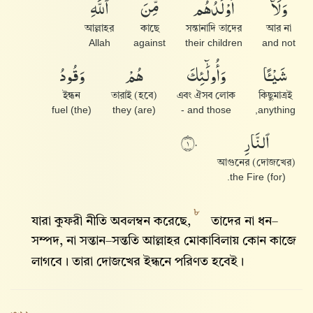
وَلَآ
أَوْلَٰدُهُم
مِّنَ
ٱللَّهِ
আল্লাহর
কাছে
সন্তানাদি তাদের
আর না
Allah
against
their children
and not
شَيْـًٔا
وَأُو۟لَٰٓئِكَ
هُمْ
وَقُودُ
ইন্ধন
তারাই (হবে)
এবং ঐসব লোক
কিছুমাত্রই
(the) fuel
they (are)
and those -
anything,
ٱلنَّارِ
١٠
আগুনের (দোজখের)
(for) the Fire.
৮
যারা কুফরী নীতি অবলম্বন করেছে,
তাদের না ধন–
সম্পদ, না সন্তান–সন্ততি আল্লাহ‌র মোকাবিলায় কোন কাজে
লাগবে। তারা দোজখের ইন্ধনে পরিণত হবেই।