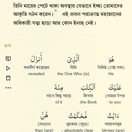
তিনি মায়ের পেটে থাকা অবস্থায় যেভাবে ইচ্ছা তোমাদের
৪
আকৃতি গঠন করেন।
এই প্রবল পরাক্রান্ত মহাজ্ঞানের
অধিকারী সত্ত্বা ছাড়া আর কোন ইলাহ্‌ নেই।
৩:৭
هُوَ
ٱلَّذِىٓ
أَنزَلَ
অবতীর্ণ করেছেন
যিনি
তিনিই (সেই সত্তা)
revealed
(is) the One Who
He
عَلَيْكَ
ٱلْكِتَٰبَ
مِنْهُ
তাতে কিছু আছে
কিতাব
তোমার উপর
of it
the Book,
to you
ءَايَٰتٌ
مُّحْكَمَٰتٌ
هُنَّ
সেগুলো
মুহকাম (সুদৃঢ়)
আয়াতসমূহ
they (are)
absolutely clear -
(are) Verses