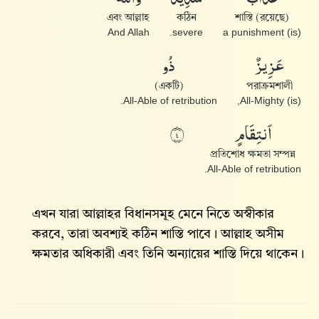
এবং আল্লাহ
কঠিন
শাস্তি (রয়েছে)
And Allah
severe.
(is) a punishment
عَزِيزٌ
ذُو
(একটি)
পরাক্রমশালী
All-Able of retribution.
(is) All-Mighty,
ٱنتِقَامٍ
٤
প্রতিশোধ ক্ষমতা সম্পন্ন
All-Able of retribution.
এখন যারা আল্লাহ‌র বিধানসমূহ মেনে নিতে অস্বীকার
করবে, তারা অবশ্যই কঠিন শাস্তি পাবে। আল্লাহ‌ অসীম
ক্ষমতার অধিকারী এবং তিনি অন্যায়ের শাস্তি দিয়ে থাকেন।