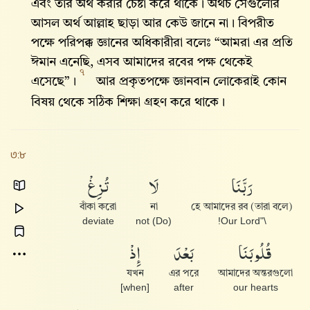
এবং তার অর্থ করার চেষ্টা করে থাকে। অথচ সেগুলোর
আসল অর্থ আল্লাহ‌ ছাড়া আর কেউ জানে না। বিপরীত
পক্ষে পরিপক্ক জ্ঞানের অধিকারীরা বলেঃ “আমরা এর প্রতি
ঈমান এনেছি, এসব আমাদের রবের পক্ষ থেকেই
৭
এসেছে”।
আর প্রকৃতপক্ষে জ্ঞানবান লোকেরাই কোন
বিষয় থেকে সঠিক শিক্ষা গ্রহণ করে থাকে।
৩:৮
رَبَّنَا
لَا
تُزِغْ
বাঁকা করো
না
(তারা বলে) হে আমাদের রব
deviate
(Do) not
\"Our Lord!
قُلُوبَنَا
بَعْدَ
إِذْ
যখন
এর পরে
আমাদের অন্তরগুলো
[when]
after
our hearts