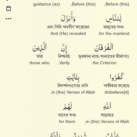
(as) guidance
Before (this),
Before (this),
لِّلنَّاسِ
وَأَنزَلَ
এবং তিনি অবতীর্ণ করেছেন
মানুষের জন্য
And (He) revealed
for the mankind.
ٱلْفُرْقَانَ
إِنَّ
ٱلَّذِينَ
যারা
নিশ্চয়ই
ফুরকান(ন্যায়-অন্যায়ের মীমাংসা)
those who
Verily,
the Criterion.
كَفَرُوا۟
بِـَٔايَٰتِ
নিদর্শনগুলোর প্রতি
অস্বীকার করেছে
in (the) Verses of Allah,
disbelieve[d]
ٱللَّهِ
لَهُمْ
তাদের জন্য
আল্লাহর
for them
in (the) Verses of Allah,
عَذَابٌ
شَدِيدٌ
وَٱللَّهُ