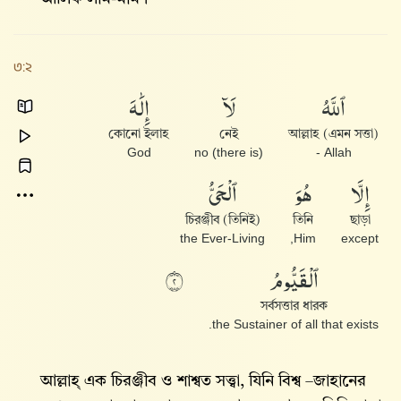
৩:২
ٱللَّهُ
لَآ
إِلَٰهَ
কোনো ইলাহ
নেই
আল্লাহ (এমন সত্তা)
God
(there is) no
Allah -
إِلَّا
هُوَ
ٱلْحَىُّ
(তিনিই) চিরঞ্জীব
তিনি
ছাড়া
the Ever-Living
Him,
except
ٱلْقَيُّومُ
٢
সর্বসত্তার ধারক
the Sustainer of all that exists.
আল্লাহ্‌ এক চিরঞ্জীব ও শাশ্বত সত্ত্বা, যিনি বিশ্ব –জাহানের