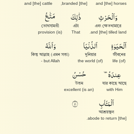
and [the] cattle
[the] branded,
and [the] horses
وَٱلْحَرْثِ
ذَٰلِكَ
مَتَٰعُ
ভোগসামগ্রী
এটা
এবং ক্ষেতখামারে
(is) provision
That
and [the] tilled land.
ٱلْحَيَوٰةِ
ٱلدُّنْيَا
وَٱللَّهُ
কিন্তু আল্লাহ (এমন সত্তা)
দুনিয়ার
জীবনের
but Allah -
(of) the world
(of) life
عِندَهُۥ
حُسْنُ
উত্তম
যার কাছে আছে
(is an) excellent
with Him
ٱلْمَـَٔابِ
١٤
আশ্রয়স্থল
[the] abode to return.