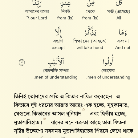
كُلٌّ
مِّنْ
عِندِ
رَبِّنَا
আমাদের রবের
নিকট
থেকে
সবই (এসেছে)
our Lord.\"
(is) from
(is) from
All
وَمَا
يَذَّكَّرُ
إِلَّآ
এছাড়া
শিক্ষা নেয় (তা হতে)
এবং না
except
will take heed
And not
أُو۟لُوا۟
ٱلْأَلْبَٰبِ
٧
বোধশক্তি সম্পন্ন
লোকেরা
men of understanding.
men of understanding.
তিনিই তোমাদের প্রতি এ কিতাব নাযিল করেছেন। এ
কিতাবে দুই ধরনের আয়াত আছেঃ এক হচ্ছে, মুহকামাত,
৫
যেগুলো কিতাবের আসল বুনিয়াদ
এবং দ্বিতীয় হচ্ছে,
৬
মুতাশাবিহাত।
যাদের মনে বক্রতা আছে তারা ফিতনা
সৃষ্টির উদ্দেশ্যে সবসময় মুতাশাবিহাতের পিছনে লেগে থাকে