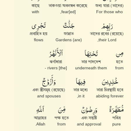
কাছে
তাকওয়া অবলম্বন করেছে
(তাদের) জন্য যারা
with
fear[ed],
For those who
رَبِّهِمْ
جَنَّٰتٌ
تَجْرِى
প্রবাহিত হয়
জান্নাত
তাদের রবের (রয়েছে)
flows
(are) Gardens
their Lord,
مِن
تَحْتِهَا
ٱلْأَنْهَٰرُ
ঝর্ণাধারা
তার পাদদেশ
হতে
[the] rivers -
underneath them
from
خَٰلِدِينَ
فِيهَا
وَأَزْوَٰجٌ
এবং স্ত্রীসমূহ (রয়েছে)
তার মধ্যে
তারা চিরস্থায়ী হবে
and spouses
in it,
abiding forever
مُّطَهَّرَةٌ
وَرِضْوَٰنٌ
مِّنَ
ٱللَّهِ
আল্লাহর
পক্ষ হতে
এবং সন্তুষ্টি
পবিত্র
Allah.
from
and approval
pure