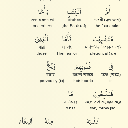
أُمُّ
ٱلْكِتَٰبِ
وَأُخَرُ
এবং অন্যগুলো
কিতাবের
জননী (মূল অংশ)
and others
(of) the Book,
the foundation
مُتَشَٰبِهَٰتٌ
فَأَمَّا
ٱلَّذِينَ
যারা
সুতরাং
মুতাশাবিহ (রূপক সদৃশ)
those
Then as for
(are) allegorical.
فِى
قُلُوبِهِمْ
زَيْغٌ
বক্রতা
তাদের অন্তরে
মধ্যে (আছে)
(is) perversity -
their hearts
in
فَيَتَّبِعُونَ
مَا
(তার) যা
ফলে তারা অনুসরণ করে
what
[so] they follow
تَشَٰبَهَ
مِنْهُ
ٱبْتِغَآءَ