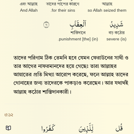
এবং আল্লাহ
তাদের পাপের কারণে
আল্লাহ
And Allah
for their sins.
so Allah seized them
شَدِيدُ
ٱلْعِقَابِ
١١
শাস্তিদানে
বড় কঠোর
(in) [the] punishment.
(is) severe
তাদের পরিণাম ঠিক তেমনি হবে যেমন ফেরাউনের সাথী ও
তার আগের নাফরমানদের হয়ে গেছেঃ তারা আল্লাহ‌র
আয়াতের প্রতি মিথ্যা আরোপ করেছে, ফলে আল্লাহ‌ তাদের
গোনাহের জন্য তাদেরকে পাকড়াও করেছেন। আর যথার্থই
আল্লাহ‌ কঠোর শাস্তিদানকারী।
৩:১২
قُل
لِّلَّذِينَ
كَفَرُوا۟