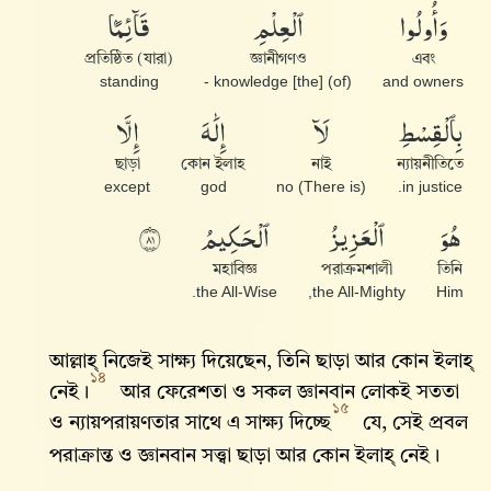
وَأُو۟لُوا۟
ٱلْعِلْمِ
قَآئِمًۢا
(যারা) প্রতিষ্ঠিত
জ্ঞানীগণও
এবং
standing
(of) [the] knowledge -
and owners
بِٱلْقِسْطِ
لَآ
إِلَٰهَ
إِلَّا
ছাড়া
কোন ইলাহ
নাই
ন্যায়নীতিতে
except
god
(There is) no
in justice.
هُوَ
ٱلْعَزِيزُ
ٱلْحَكِيمُ
١٨
মহাবিজ্ঞ
পরাক্রমশালী
তিনি
the All-Wise.
the All-Mighty,
Him
আল্লাহ্‌ নিজেই সাক্ষ্য দিয়েছেন, তিনি ছাড়া আর কোন ইলাহ্‌
১৪
নেই।
আর ফেরেশতা ও সকল জ্ঞানবান লোকই সততা
১৫
ও ন্যায়পরায়ণতার সাথে এ সাক্ষ্য দিচ্ছে
যে, সেই প্রবল
পরাক্রান্ত ও জ্ঞানবান সত্ত্বা ছাড়া আর কোন ইলাহ্‌ নেই।