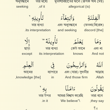
অনুসন্ধানে
তার মধ্যে
মুতাশাবিহাতের ফলে (রূপক অর্থ দেয়)
seeking
of it,
(is) allegorical
ٱلْفِتْنَةِ
وَٱبْتِغَآءَ
تَأْوِيلِهِۦ
তার ব্যখ্যা
এবং অনুসন্ধানে
ফেতনা(বিরোধ)
its interpretation.
and seeking
[the] discord
وَمَا
يَعْلَمُ
تَأْوِيلَهُۥٓ
إِلَّا
ছাড়া
তার ব্যখ্যা
কেউ জানে
এবং না
except
its interpretation
knows
And not
ٱللَّهُ
وَٱلرَّٰسِخُونَ
فِى
ٱلْعِلْمِ
জ্ঞানের
ব্যাপারে
এবং (যারা) সুগভীর
আল্লাহ
[the] knowledge,
in
And those firm
Allah.
يَقُولُونَ
ءَامَنَّا
بِهِۦ
তার উপর
আমরা বিশ্বাস করেছি
তারা বলে
in it.
\"We believe
they say,