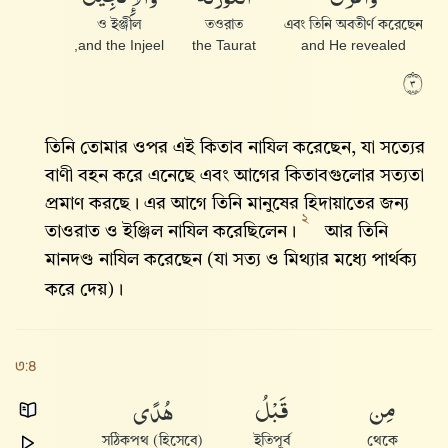
ও ইঞ্জীল
তওরাত
এবং তিনি অবতীর্ণ করেছেন
and the Injeel,
the Taurat
and He revealed
٣
তিনি তোমার ওপর এই কিতাব নাযিল করেছেন, যা সত্যের
বাণী বহন করে এনেছে এবং আগের কিতাবগুলোর সত্যতা
প্রমাণ করছে। এর আগে তিনি মানুষের হিদায়াতের জন্য
২
তাওরাত ও ইঞ্জিল নাযিল করেছিলেন।
আর তিনি
মানদণ্ড নাযিল করেছেন (যা সত্য ও মিথ্যার মধ্যে পার্থক্য
করে দেয়)।
৩:৪
مِن
قَبْلُ
هُدًى
সঠিকপথ (হিসেবে)
ইতিপূর্ব
থেকে