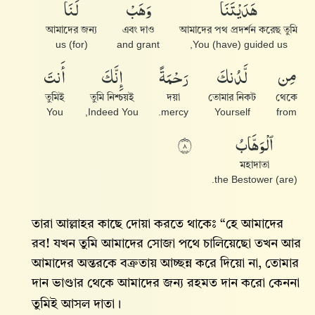
هَدَيْتَنَا
وَهَبْ
لَنَا
আমাদের জন্য
এবং দাও
আমাদের পথ প্রদর্শন করেছ তুমি
(for) us
and grant
You (have) guided us,
مِن
لَّدُنكَ
رَحْمَةً
إِنَّكَ
أَنتَ
তুমিই
তুমি নিশ্চয়ই
দয়া
তোমার নিকট
থেকে
You
Indeed You,
mercy.
Yourself
from
ٱلْوَهَّابُ
٨
মহাদাতা
(are) the Bestower.
তারা আল্লাহ‌র কাছে দোয়া করতে থাকেঃ “হে আমাদের
রব! যখন তুমি আমাদের সোজা পথে চালিয়েছো তখন আর
আমাদের অন্তরকে বক্রতায় আচ্ছন্ন করে দিয়ো না, তোমার
দান ভাণ্ডার থেকে আমাদের জন্য রহমত দান করো কেননা
তুমিই আসল দাতা।