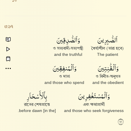
১৩
৩:১৭
ٱلصَّٰبِرِينَ
وَٱلصَّٰدِقِينَ
ও সত্যবাদী-সত্যপন্থী
(তারা হবে) ধৈর্য্যশীল
and the truthful
The patient
وَٱلْقَٰنِتِينَ
وَٱلْمُنفِقِينَ
ও দাতা
ও বিনীত-অনুগত
and those who spend
and the obedient
وَٱلْمُسْتَغْفِرِينَ
بِٱلْأَسْحَارِ
রাতের শেষপ্রান্তে
এবং ক্ষমাপ্রার্থী
[in the] before dawn.
and those who seek forgiveness
١٧