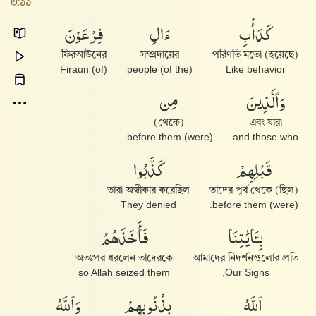
৩:১১
كَدَأْبِ
ءَالِ
فِرْعَوْنَ
ফিরআউনের
সম্প্রদায়ের
পরিণতি মতো (হয়েছে)
(of) Firaun
(of the) people
Like behavior
وَٱلَّذِينَ
مِن
(থেকে)
এবং যারা
(were) before them.
and those who
قَبْلِهِمْ
كَذَّبُوا۟
তারা অস্বীকার করেছিল
তাদের পূর্ব থেকে (ছিল)
They denied
(were) before them.
بِـَٔايَٰتِنَا
فَأَخَذَهُمُ
অতঃপর ধরলেন তাদেরকে
আমাদের নিদর্শনগুলোর প্রতি
so Allah seized them
Our Signs,
ٱللَّهُ
بِذُنُوبِهِمْ
وَٱللَّهُ