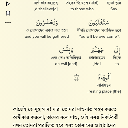
অস্বীকার করেছে
তাদের উদ্দেশে (যারা)
বলো তুমি
disbelieve[d],
to those who
Say
سَتُغْلَبُونَ
وَتُحْشَرُونَ
ও তোমাদের একত্র করা হবে
শীঘ্রই তোমাদের পরাজিত হবে
and you will be gathered
\"You will be overcome
إِلَىٰ
جَهَنَّمَ
وَبِئْسَ
এবং (তা) অতিনিকৃষ্ট
জাহান্নামের
দিকে
[and] an evil
Hell,
to
ٱلْمِهَادُ
١٢
আবাসস্থল
[the] resting place.
কাজেই হে মুহাম্মাদ! যারা তোমরা দাওয়াত গ্রহণ করতে
অস্বীকার করলো, তাদের বলে দাও, সেই সময় নিকটবর্তী
যখন তোমরা পরাজিত হবে এবং তোমাদের জাহান্নামের