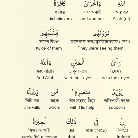
ٱللَّهِ
وَأُخْرَىٰ
كَافِرَةٌ
কাফির
এবং অন্যটি
আল্লাহর
disbelievers.
and another
(of) Allah
يَرَوْنَهُم
مِّثْلَيْهِمْ
তাদের দ্বিগুণ
তাদেরকে তারা(মুসলিমদেরকে) দেখে
twice of them
They were seeing them
رَأْىَ
ٱلْعَيْنِ
وَٱللَّهُ
এবং আল্লাহ
চাক্ষুসভাবে
(দেখ)
And Allah
with their eyes.
with their eyes.
يُؤَيِّدُ
بِنَصْرِهِۦ
مَن
يَشَآءُ
তিনি চান
যাকে
তাঁর সাহায্য দিয়ে
শক্তিশালী করেন
He wills.
whom
with His help
supports
إِنَّ
فِى
ذَٰلِكَ
لَعِبْرَةً
শিক্ষা অবশ্যই
এর
মধ্যে (আছে)
নিশ্চয়
surely (is) a lesson
that
in
Indeed,