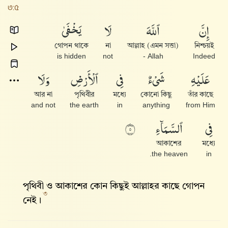
৩:৫
إِنَّ
ٱللَّهَ
لَا
يَخْفَىٰ
গোপন থাকে
না
আল্লাহ (এমন সত্তা)
নিশ্চয়ই
is hidden
not
Allah -
Indeed
عَلَيْهِ
شَىْءٌ
فِى
ٱلْأَرْضِ
وَلَا
আর না
পৃথিবীর
মধ্যে
কোনো কিছু
তাঁর কাছে
and not
the earth
in
anything
from Him
فِى
ٱلسَّمَآءِ
٥
আকাশের
মধ্যে
the heaven.
in
পৃথিবী ও আকাশের কোন কিছুই আল্লাহ‌র কাছে গোপন
৩
নেই।