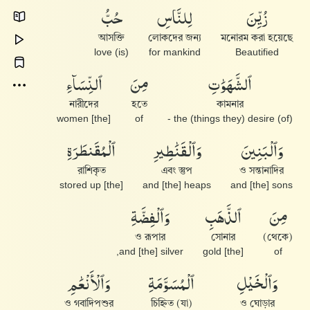
زُيِّنَ
لِلنَّاسِ
حُبُّ
আসক্তি
লোকদের জন্য
মনোরম করা হয়েছে
(is) love
for mankind
Beautified
ٱلشَّهَوَٰتِ
مِنَ
ٱلنِّسَآءِ
নারীদের
হতে
কামনার
[the] women
of
(of) the (things they) desire -
وَٱلْبَنِينَ
وَٱلْقَنَٰطِيرِ
ٱلْمُقَنطَرَةِ
রাশিকৃত
এবং স্তুপ
ও সন্তানাদির
[the] stored up
and [the] heaps
and [the] sons
مِنَ
ٱلذَّهَبِ
وَٱلْفِضَّةِ
ও রূপার
সোনার
(থেকে)
and [the] silver,
[the] gold
of
وَٱلْخَيْلِ
ٱلْمُسَوَّمَةِ
وَٱلْأَنْعَٰمِ
ও গবাদিপশুর
(যা) চিহ্নিত
ও ঘোড়ার