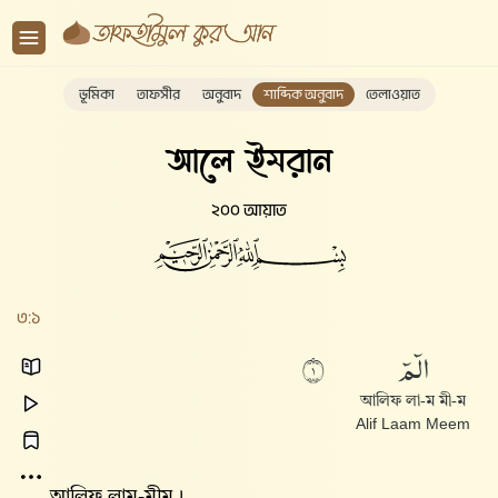
ভূমিকা
তাফসীর
অনুবাদ
শাব্দিক অনুবাদ
তেলাওয়াত
আলে ইমরান
২০০ আয়াত
৩:১
الٓمٓ
١
আলিফ লা-ম মী-ম
Alif Laam Meem
আলিফ লাম-মীম।