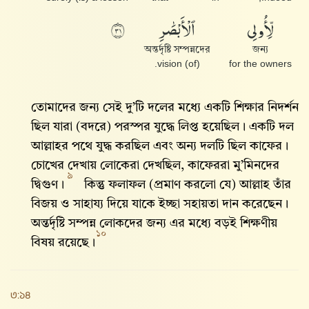
لِّأُو۟لِى
ٱلْأَبْصَٰرِ
١٣
অন্তর্দৃষ্টি সম্পন্নদের
জন্য
(of) vision.
for the owners
তোমাদের জন্য সেই দু’টি দলের মধ্যে একটি শিক্ষার নিদর্শন
ছিল যারা (বদরে) পরস্পর যুদ্ধে লিপ্ত হয়েছিল। একটি দল
আল্লাহ‌র পথে যুদ্ধ করছিল এবং অন্য দলটি ছিল কাফের।
চোখের দেখায় লোকেরা দেখছিল, কাফেররা মু’মিনদের
৯
দ্বিগুণ।
কিন্তু ফলাফল (প্রমাণ করলো যে) আল্লাহ‌ তাঁর
বিজয় ও সাহায্য দিয়ে যাকে ইচ্ছা সহায়তা দান করেছেন।
অন্তর্দৃষ্টি সম্পন্ন লোকদের জন্য এর মধ্যে বড়ই শিক্ষণীয়
১০
বিষয় রয়েছে।
৩:১৪