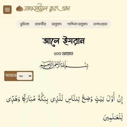
ভূমিকা
তাফসীর
অনুবাদ
শাব্দিক অনুবাদ
তেলাওয়াত
আলে ইমরান
২০০ আয়াত
আয়াত
إِنَّ أَوَّلَ بَيْتٍۢ وُضِعَ لِلنَّاسِ لَلَّذِى بِبَكَّةَ مُبَارَكًۭا وَهُدًۭى
لِّلْعَـٰلَمِينَ