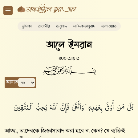
ভূমিকা
তাফসীর
অনুবাদ
শাব্দিক অনুবাদ
তেলাওয়াত
আলে ইমরান
২০০ আয়াত
আয়াত
بَلَىٰ مَنْ أَوْفَىٰ بِعَهْدِهِۦ وَٱتَّقَىٰ فَإِنَّ ٱللَّهَ يُحِبُّ ٱلْمُتَّقِينَ
আচ্ছা, তাদেরকে জিজ্ঞাসাবাদ করা হবে না কেন? যে ব্যক্তিই