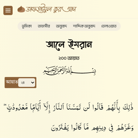
ভূমিকা
তাফসীর
অনুবাদ
শাব্দিক অনুবাদ
তেলাওয়াত
আলে ইমরান
২০০ আয়াত
আয়াত
ذَٰلِكَ بِأَنَّهُمْ قَالُوا۟ لَن تَمَسَّنَا ٱلنَّارُ إِلَّآ أَيَّامًۭا مَّعْدُودَٰتٍۢ ۖ
وَغَرَّهُمْ فِى دِينِهِم مَّا كَانُوا۟ يَفْتَرُونَ