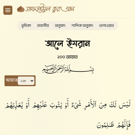
ভূমিকা
তাফসীর
অনুবাদ
শাব্দিক অনুবাদ
তেলাওয়াত
আলে ইমরান
২০০ আয়াত
আয়াত
لَيْسَ لَكَ مِنَ ٱلْأَمْرِ شَىْءٌ أَوْ يَتُوبَ عَلَيْهِمْ أَوْ يُعَذِّبَهُمْ
فَإِنَّهُمْ ظَـٰلِمُونَ